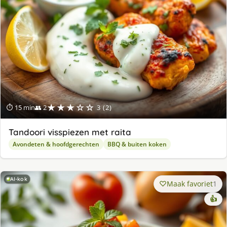
★★★☆☆
⏱ 15 min
👥 2
3 (2)
Tandoori visspiezen met raita
Avondeten & hoofdgerechten
BBQ & buiten koken
AI-kok
Maak favoriet
1
👍