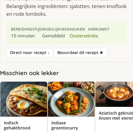
Belangrijkste ingrediënten: sjalotten, tenen knoflook
en rode lomboks.
BEREIDINGSTIJD
MOEILIJKHEID
KEUKEN
HERKOMST
10 minuten
Gemiddeld
Oosterse
India
Direct naar recept ↓
Beoordeel dit recept ★
Misschien ook lekker
Aziatisch gekrui
linzen met eiere
Indisch
Indiase
gehaktbrood
groentecurry