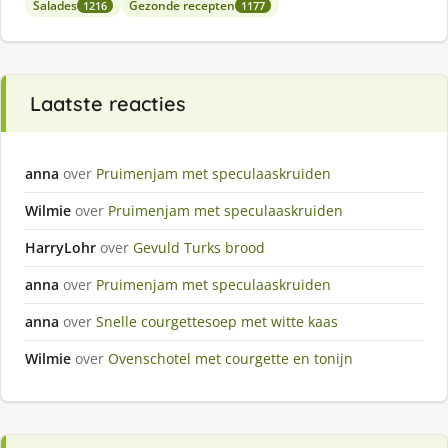
Salades
Gezonde recepten
1216
1177
Laatste reacties
anna
over
Pruimenjam met speculaaskruiden
Wilmie
over
Pruimenjam met speculaaskruiden
HarryLohr
over
Gevuld Turks brood
anna
over
Pruimenjam met speculaaskruiden
anna
over
Snelle courgettesoep met witte kaas
Wilmie
over
Ovenschotel met courgette en tonijn