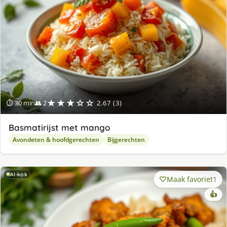
★★★☆☆
⏱ 30 min
👥 2
2.67 (3)
Basmatirijst met mango
Avondeten & hoofdgerechten
Bijgerechten
AI-kok
Maak favoriet
1
👍