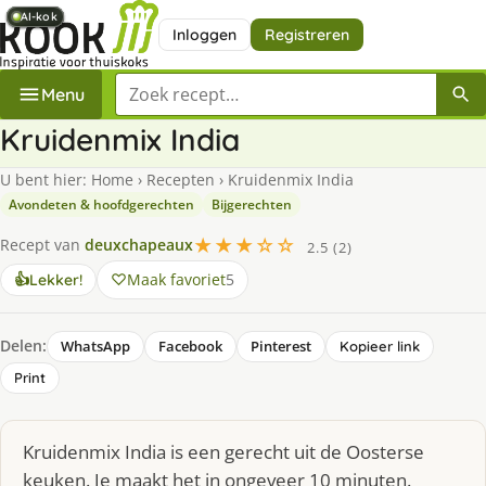
AI-kok
AI-kok
AI-kok
AI-kok
AI-kok
AI-kok
AI-kok
Inloggen
Registreren
Zoek een recept
Menu
Kruidenmix India
U bent hier:
Home
›
Recepten
›
Kruidenmix India
Avondeten & hoofdgerechten
Bijgerechten
★★★☆☆
Recept van
deuxchapeaux
2.5 (2)
Maak favoriet
5
👍
Lekker!
Delen:
WhatsApp
Facebook
Pinterest
Kopieer link
Print
Kruidenmix India is een gerecht uit de Oosterse
keuken. Je maakt het in ongeveer 10 minuten.