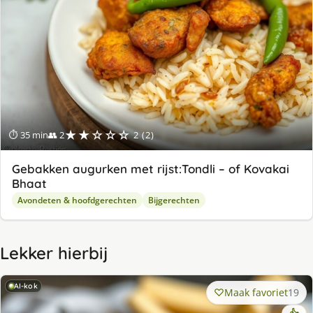
★★☆☆☆
⏱ 35 min
👥 2
2 (2)
Gebakken augurken met rijst:Tondli – of Kovakai
Bhaat
Avondeten & hoofdgerechten
Bijgerechten
Lekker hierbij
AI-kok
Maak favoriet
19