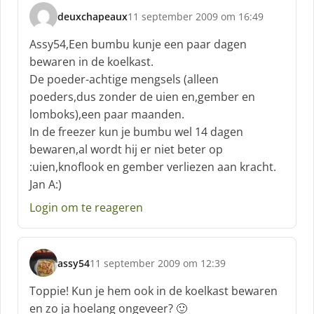
deuxchapeaux
11 september 2009 om 16:49
s
c
Assy54,Een bumbu kunje een paar dagen
h
bewaren in de koelkast.
r
De poeder-achtige mengsels (alleen
e
poeders,dus zonder de uien en,gember en
e
f
lomboks),een paar maanden.
:
In de freezer kun je bumbu wel 14 dagen
bewaren,al wordt hij er niet beter op
:uien,knoflook en gember verliezen aan kracht.
Jan A:)
Login om te reageren
assy54
11 september 2009 om 12:39
s
c
Toppie! Kun je hem ook in de koelkast bewaren
h
en zo ja hoelang ongeveer? 🙂