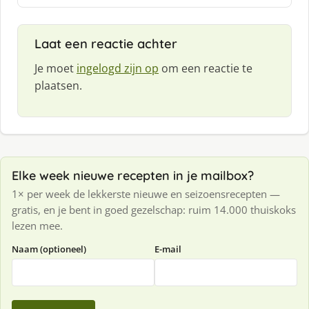
e
e
f
Laat een reactie achter
:
Je moet
ingelogd zijn op
om een reactie te
plaatsen.
Elke week nieuwe recepten in je mailbox?
1× per week de lekkerste nieuwe en seizoensrecepten —
gratis, en je bent in goed gezelschap: ruim 14.000 thuiskoks
lezen mee.
Naam (optioneel)
E-mail