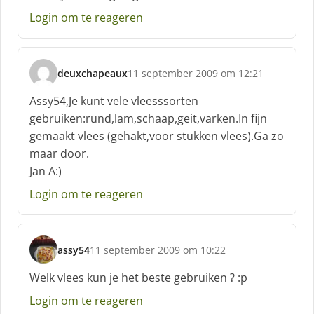
r
e
Login om te reageren
e
f
:
deuxchapeaux
11 september 2009 om 12:21
s
c
Assy54,Je kunt vele vleesssorten
h
gebruiken:rund,lam,schaap,geit,varken.In fijn
r
gemaakt vlees (gehakt,voor stukken vlees).Ga zo
e
maar door.
e
f
Jan A:)
:
Login om te reageren
assy54
11 september 2009 om 10:22
s
c
Welk vlees kun je het beste gebruiken ? :p
h
Login om te reageren
r