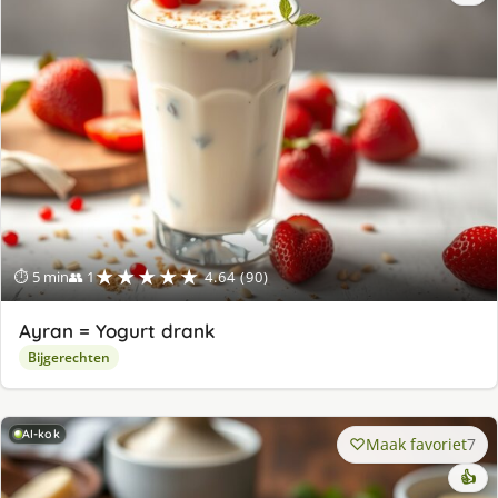
★★★★★
⏱ 5 min
👥 1
4.64 (90)
Ayran = Yogurt drank
Bijgerechten
AI-kok
Maak favoriet
7
👍