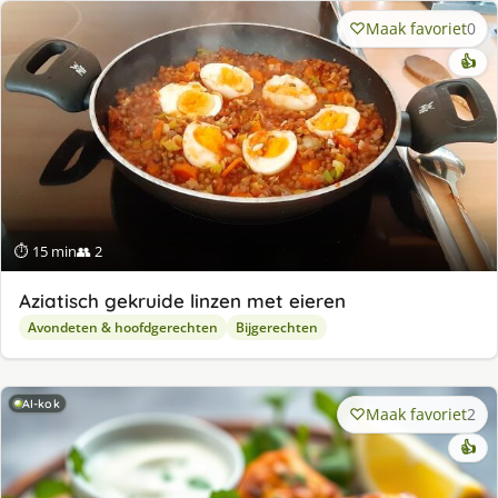
Maak favoriet
0
👍
⏱ 15 min
👥 2
Aziatisch gekruide linzen met eieren
Avondeten & hoofdgerechten
Bijgerechten
AI-kok
Maak favoriet
2
👍