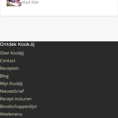
28 juli 2026
Ontdek KookJij
Over KookJij
Contact
Recepten
Blog
Mijn KookJij
Nieuwsbrief
Recept insturen
Boodschappenlijst
Weekmenu