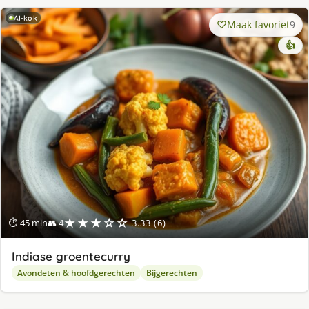
AI-kok
Maak favoriet
9
👍
★★★☆☆
⏱ 45 min
👥 4
3.33 (6)
Indiase groentecurry
Avondeten & hoofdgerechten
Bijgerechten