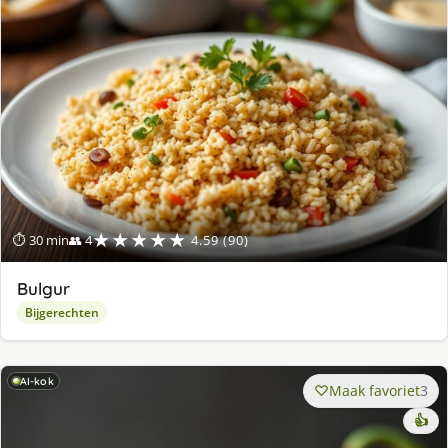
★★★★★
⏱ 30 min
👥 4
4.59 (90)
Bulgur
Bijgerechten
AI-kok
Maak favoriet
3
👍