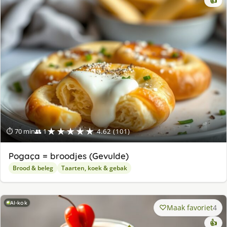
👍
★★★★★
⏱ 70 min
👥 1
4.62 (101)
Pogaça = broodjes (Gevulde)
Brood & beleg
Taarten, koek & gebak
AI-kok
Maak favoriet
4
👍