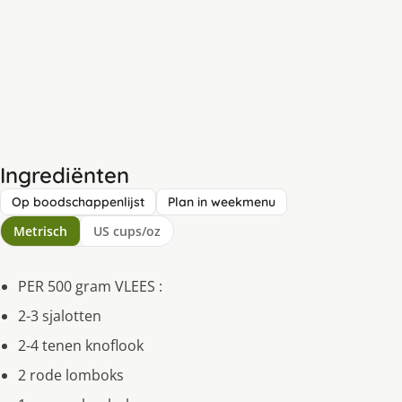
Ingrediënten
Op boodschappenlijst
Plan in weekmenu
Metrisch
US cups/oz
PER 500 gram VLEES :
2-3 sjalotten
2-4 tenen knoflook
2 rode lomboks