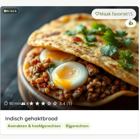
AI-kok
Maak favoriet
15
👍
★★★☆☆
⏱ 90 min
👥 4
3.4 (5)
Indisch gehaktbrood
Avondeten & hoofdgerechten
Bijgerechten