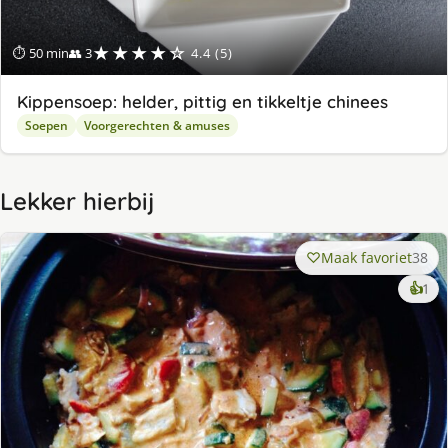
★★★★☆
⏱ 50 min
👥 3
4.4 (5)
Kippensoep: helder, pittig en tikkeltje chinees
Soepen
Voorgerechten & amuses
Lekker hierbij
Maak favoriet
38
ke
👍
1
lek
ge