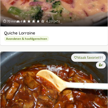
★★★★☆
⏱ 70 min
👥 4
4.29 (45)
Quiche Lorraine
Avondeten & hoofdgerechten
Maak favoriet
91
ke
👍
1
lek
ge