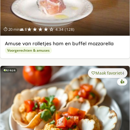
★★★★☆
⏱ 20 min
👥 8
4.34 (128)
Amuse van rolletjes ham en buffel mozzarella
Voorgerechten & amuses
AI-kok
Maak favoriet
4
👍