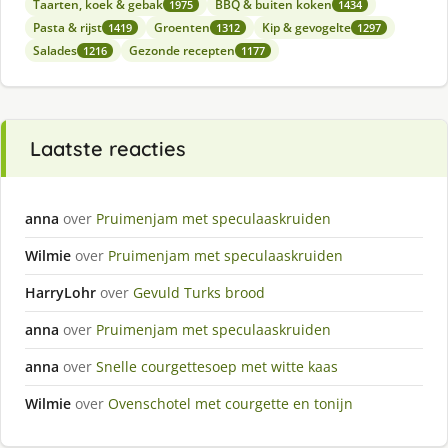
Taarten, koek & gebak
BBQ & buiten koken
1975
1434
Pasta & rijst
Groenten
Kip & gevogelte
1419
1312
1297
Salades
Gezonde recepten
1216
1177
Laatste reacties
anna
over
Pruimenjam met speculaaskruiden
Wilmie
over
Pruimenjam met speculaaskruiden
HarryLohr
over
Gevuld Turks brood
anna
over
Pruimenjam met speculaaskruiden
anna
over
Snelle courgettesoep met witte kaas
Wilmie
over
Ovenschotel met courgette en tonijn