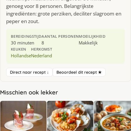
genoeg voor 8 personen. Belangrijkste
ingrediënten: grote perziken, deciliter slagroom en
peper en zout.
BEREIDINGSTIJD
AANTAL PERSONEN
MOEILIJKHEID
30 minuten
8
Makkelijk
KEUKEN
HERKOMST
Hollandse
Nederland
Direct naar recept ↓
Beoordeel dit recept ★
Misschien ook lekker