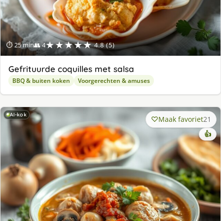
★★★★★
⏱ 25 min
👥 4
4.8 (5)
Gefrituurde coquilles met salsa
BBQ & buiten koken
Voorgerechten & amuses
AI-kok
Maak favoriet
21
👍