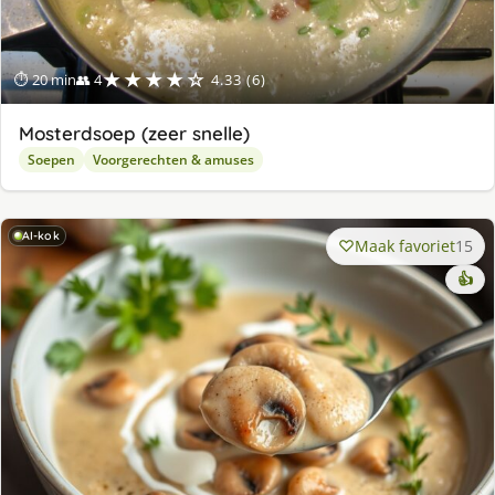
★★★★☆
⏱ 20 min
👥 4
4.33 (6)
Mosterdsoep (zeer snelle)
Soepen
Voorgerechten & amuses
AI-kok
Maak favoriet
15
👍