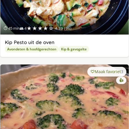
★★★★☆
⏱ 45 min
👥 4
4.39 (96)
Kip Pesto uit de oven
Avondeten & hoofdgerechten
Kip & gevogelte
Maak favoriet
3
👍