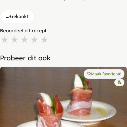
🍳
Gekookt!
Beoordeel dit recept
★
★
★
★
★
Probeer dit ook
Maak favoriet
48
👍