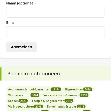
Naam (optioneel)
E-mail
Aanmelden
Populaire categorieën
Avondeten & hoofdgerechten
Bijgerechten
12144
3824
Vleesgerechten
Voorgerechten & amuses
3024
2759
Soepen
Toetjes & nagerechten
2120
2115
Vis & zeevruchten
Borrelhapjes & tapas
2095
2015