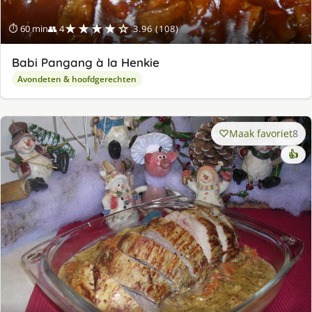
★★★★☆
⏱ 60 min
👥 4
3.96 (108)
Babi Pangang à la Henkie
Avondeten & hoofdgerechten
Maak favoriet
8
👍