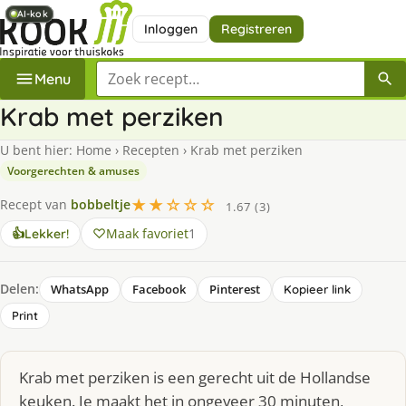
AI-kok
AI-kok
AI-kok
Inloggen
Registreren
Zoek een recept
Menu
Krab met perziken
U bent hier:
Home
›
Recepten
›
Krab met perziken
Voorgerechten & amuses
★★☆☆☆
Recept van
bobbeltje
1.67 (3)
Maak favoriet
1
👍
Lekker!
Delen:
WhatsApp
Facebook
Pinterest
Kopieer link
Print
Krab met perziken is een gerecht uit de Hollandse
keuken. Je maakt het in ongeveer 30 minuten,