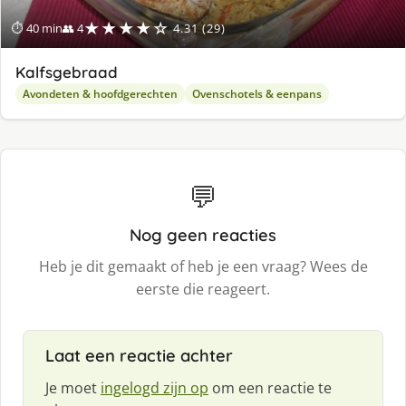
★★★★☆
⏱ 40 min
👥 4
4.31 (29)
Kalfsgebraad
Avondeten & hoofdgerechten
Ovenschotels & eenpans
💬
Nog geen reacties
Heb je dit gemaakt of heb je een vraag? Wees de
eerste die reageert.
Laat een reactie achter
Je moet
ingelogd zijn op
om een reactie te