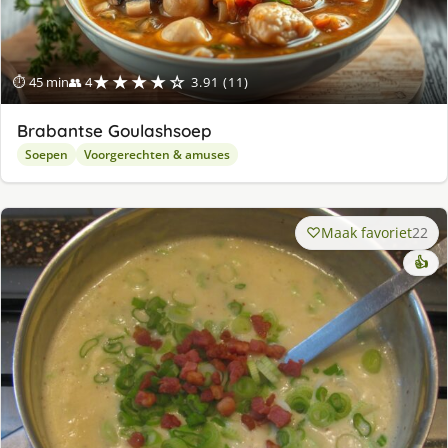
★★★★☆
⏱ 45 min
👥 4
3.91 (11)
Brabantse Goulashsoep
Soepen
Voorgerechten & amuses
Maak favoriet
22
👍