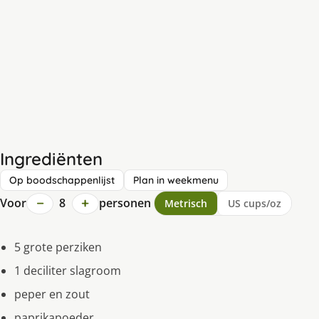
Ingrediënten
Op boodschappenlijst
Plan in weekmenu
−
+
Voor
8
personen
Metrisch
US cups/oz
5 grote perziken
1 deciliter slagroom
peper en zout
paprikapoeder