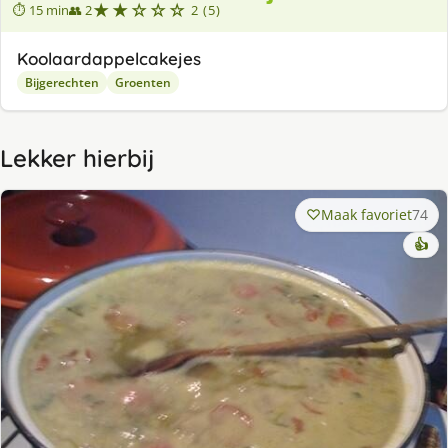
★★☆☆☆
⏱ 15 min
👥 2
2 (5)
Koolaardappelcakejes
Bijgerechten
Groenten
Lekker hierbij
Maak favoriet
74
👍