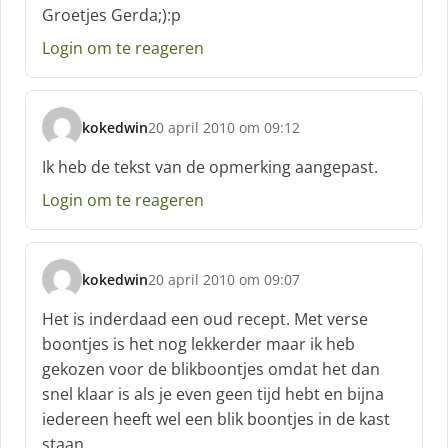
Groetjes Gerda;):p
e
f
Login om te reageren
:
kokedwin
20 april 2010 om 09:12
s
c
Ik heb de tekst van de opmerking aangepast.
h
Login om te reageren
r
e
e
f
kokedwin
20 april 2010 om 09:07
:
s
c
Het is inderdaad een oud recept. Met verse
h
boontjes is het nog lekkerder maar ik heb
r
gekozen voor de blikboontjes omdat het dan
e
snel klaar is als je even geen tijd hebt en bijna
e
f
iedereen heeft wel een blik boontjes in de kast
:
staan.