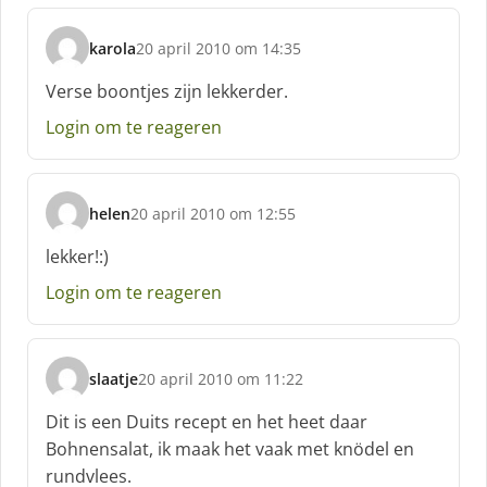
e
f
karola
20 april 2010 om 14:35
:
s
c
Verse boontjes zijn lekkerder.
h
Login om te reageren
r
e
e
f
helen
20 april 2010 om 12:55
:
s
c
lekker!:)
h
Login om te reageren
r
e
e
f
slaatje
20 april 2010 om 11:22
:
s
c
Dit is een Duits recept en het heet daar
h
Bohnensalat, ik maak het vaak met knödel en
r
rundvlees.
e