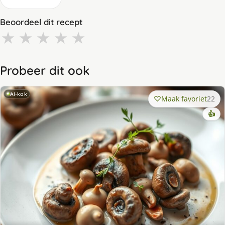
Beoordeel dit recept
★
★
★
★
★
Probeer dit ook
AI-kok
Maak favoriet
22
👍