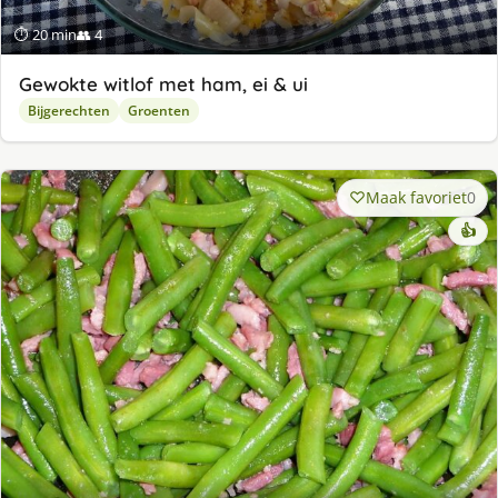
⏱ 20 min
👥 4
Gewokte witlof met ham, ei & ui
Bijgerechten
Groenten
Maak favoriet
0
👍