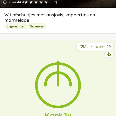
★★★☆☆
⏱ 30 min
👥 4
3 (2)
Witlofschuitjes met ansjovis, kappertjes en
marmelade
Bijgerechten
Groenten
Maak favoriet
29
👍