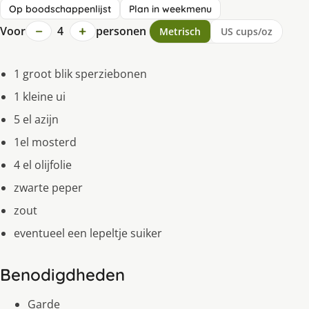
Op boodschappenlijst
Plan in weekmenu
−
+
Voor
4
personen
Metrisch
US cups/oz
1 groot blik sperziebonen
1 kleine ui
5 el azijn
1el mosterd
4 el olijfolie
zwarte peper
zout
eventueel een lepeltje suiker
Benodigdheden
Garde