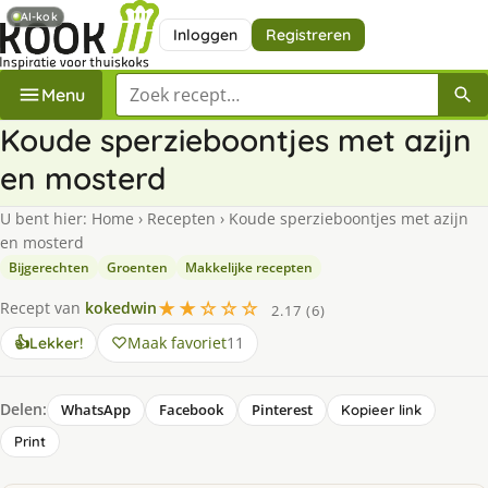
AI-kok
Inloggen
Registreren
Zoek een recept
Menu
Koude sperzieboontjes met azijn
en mosterd
U bent hier:
Home
›
Recepten
›
Koude sperzieboontjes met azijn
en mosterd
Bijgerechten
Groenten
Makkelijke recepten
★★☆☆☆
Recept van
kokedwin
2.17 (6)
Maak favoriet
11
👍
Lekker!
Delen:
WhatsApp
Facebook
Pinterest
Kopieer link
Print