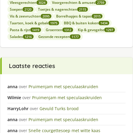
Vleesgerechten
Voorgerechten & amuses
3024
2759
Soepen
Toetjes & nagerechten
2120
2115
Vis & zeevruchten
Borrelhapjes & tapas
2095
2015
Taarten, koek & gebak
BBQ & buiten koken
1975
1434
Pasta & rijst
Groenten
Kip & gevogelte
1419
1312
1297
Salades
Gezonde recepten
1216
1177
Laatste reacties
anna
over
Pruimenjam met speculaaskruiden
Wilmie
over
Pruimenjam met speculaaskruiden
HarryLohr
over
Gevuld Turks brood
anna
over
Pruimenjam met speculaaskruiden
anna
over
Snelle courgettesoep met witte kaas