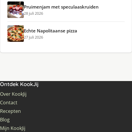
Pruimenjam met speculaaskruiden
28 juli 2026
Echte Napolitaanse pizza
27 juli 2026
Ontdek KookJij
Over KookJij
Contact
Recepten
Blog
Mijn KookJij