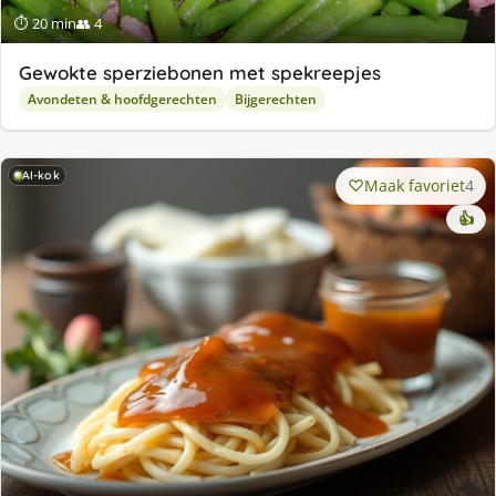
⏱ 20 min
👥 4
Gewokte sperziebonen met spekreepjes
Avondeten & hoofdgerechten
Bijgerechten
AI-kok
Maak favoriet
4
👍