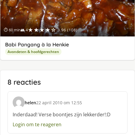
★★★★☆
⏱ 60 min
👥 4
3.96 (108)
Babi Pangang à la Henkie
Avondeten & hoofdgerechten
8 reacties
helen
22 april 2010 om 12:55
s
c
Inderdaad! Verse boontjes zijn lekkerder!:D
h
Login om te reageren
r
e