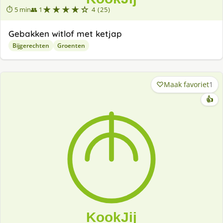
★★★★☆
⏱ 5 min
👥 1
4 (25)
Gebakken witlof met ketjap
Bijgerechten
Groenten
Maak favoriet
1
👍