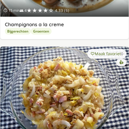
★★★★☆
⏱ 15 min
👥 4
4.33 (6)
Champignons a la creme
Bijgerechten
Groenten
Maak favoriet
0
👍