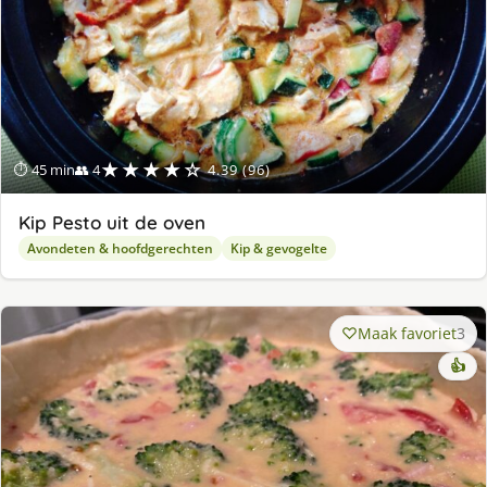
★★★★☆
⏱ 45 min
👥 4
4.39 (96)
Kip Pesto uit de oven
Avondeten & hoofdgerechten
Kip & gevogelte
Maak favoriet
3
👍