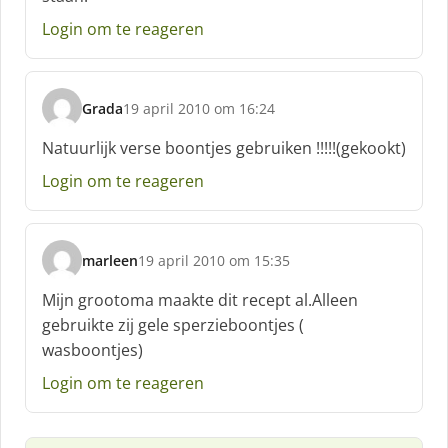
Login om te reageren
Grada
19 april 2010 om 16:24
s
c
Natuurlijk verse boontjes gebruiken !!!!!(gekookt)
h
Login om te reageren
r
e
e
f
marleen
19 april 2010 om 15:35
:
s
c
Mijn grootoma maakte dit recept al.Alleen
h
gebruikte zij gele sperzieboontjes (
r
wasboontjes)
e
e
Login om te reageren
f
: