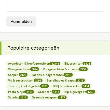
Aanmelden
Populaire categorieën
Avondeten & hoofdgerechten
Bijgerechten
12144
3824
Vleesgerechten
Voorgerechten & amuses
3024
2759
Soepen
Toetjes & nagerechten
2120
2115
Vis & zeevruchten
Borrelhapjes & tapas
2095
2015
Taarten, koek & gebak
BBQ & buiten koken
1975
1434
Pasta & rijst
Groenten
Kip & gevogelte
1419
1312
1297
Salades
Gezonde recepten
1216
1177