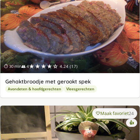
★★★★☆
⏱ 30 min
👥 4
4.24 (17)
Gehaktbroodje met gerookt spek
Avondeten & hoofdgerechten
Vleesgerechten
Maak favoriet
24
👍