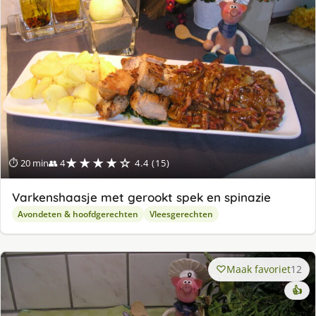
★★★★☆
⏱ 20 min
👥 4
4.4 (15)
Varkenshaasje met gerookt spek en spinazie
Avondeten & hoofdgerechten
Vleesgerechten
Maak favoriet
12
👍