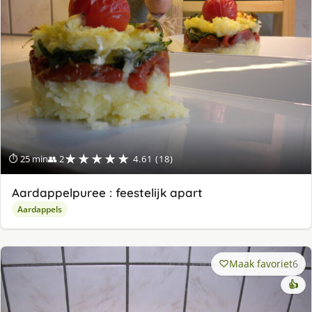
★★★★★
⏱ 25 min
👥 2
4.61 (18)
Aardappelpuree : feestelijk apart
Aardappels
Maak favoriet
6
👍