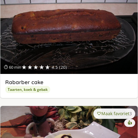
★★★★★
⏱ 60 min
4.5 (20)
Rabarber cake
Taarten, koek & gebak
Maak favoriet
3
👍