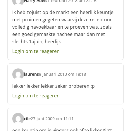
Harry Abels
1 februari 2018 om 22:16
s
c
Ik heb zojuist op de markt een heerlijk keuntje
h
met pruimen gegeten waarvij deze receptuur
r
volledig navoekbaar en te proeven was, zoals
e
een goed gemaskte hachee maar dan met
e
f
slechts 1ajuin, heerlijk
:
Login om te reageren
laurens
8 januari 2013 om 18:18
s
c
lekker lekker lekker zeker proberen :p
h
Login om te reageren
r
e
e
f
cile
27 juni 2009 om 11:11
:
s
c
een keuntje om je vingers ook af te likken!(in’t