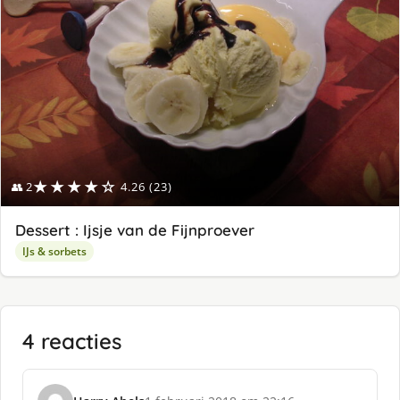
★★★★☆
👥 2
4.26 (23)
Dessert : Ijsje van de Fijnproever
IJs & sorbets
4 reacties