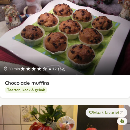
★★★★☆
⏱ 30 min
4.12 (52)
Chocolade muffins
Taarten, koek & gebak
Maak favoriet
21
👍