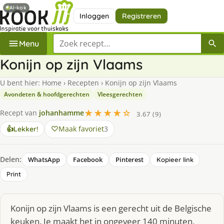
AI-kok
Inloggen
Registreren
Zoek een recept
Menu
Konijn op zijn Vlaams
U bent hier:
Home
›
Recepten
›
Konijn op zijn Vlaams
Avondeten & hoofdgerechten
Vleesgerechten
★★★★☆
Recept van
johanhamme
3.67 (9)
Maak favoriet
3
👍
Lekker!
Delen:
WhatsApp
Facebook
Pinterest
Kopieer link
Print
Konijn op zijn Vlaams is een gerecht uit de Belgische
keuken. Je maakt het in ongeveer 140 minuten,