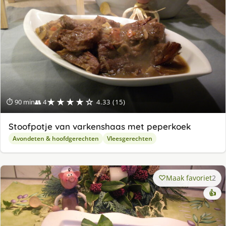
★★★★☆
⏱ 90 min
👥 4
4.33 (15)
Stoofpotje van varkenshaas met peperkoek
Avondeten & hoofdgerechten
Vleesgerechten
Maak favoriet
2
👍