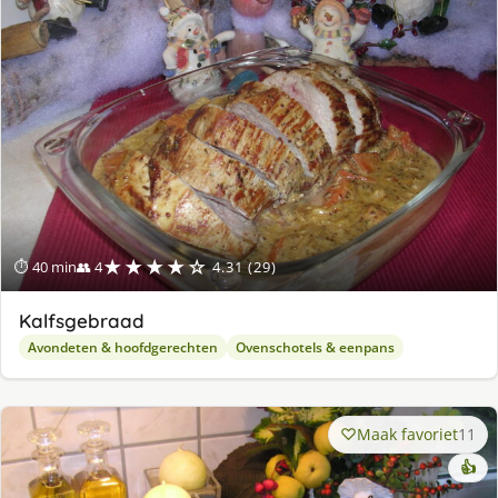
★★★★☆
⏱ 40 min
👥 4
4.31 (29)
Kalfsgebraad
Avondeten & hoofdgerechten
Ovenschotels & eenpans
Maak favoriet
11
👍