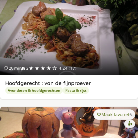
★★★★☆
⏱ 20 min
👥 2
4.24 (17)
Hoofdgerecht : van de fijnproever
Avondeten & hoofdgerechten
Pasta & rijst
Maak favoriet
6
👍