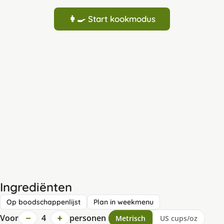
👩‍🍳 Start kookmodus
Ingrediënten
Op boodschappenlijst
Plan in weekmenu
−
+
Voor
4
personen
Metrisch
US cups/oz