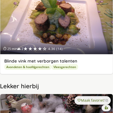
★★★★☆
⏱ 25 min
👥 2
4.36 (14)
Blinde vink met verborgen talenten
Avondeten & hoofdgerechten
Vleesgerechten
Lekker hierbij
Maak favoriet
10
👍