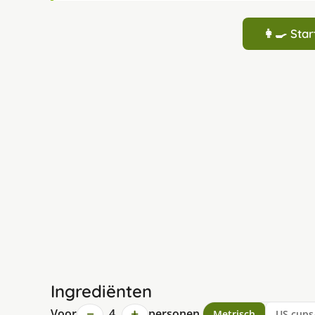
👩‍🍳 St
Ingrediënten
−
+
Voor
4
personen
Metrisch
US cups