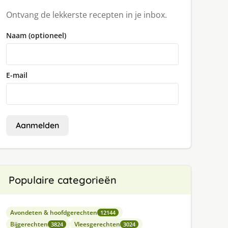
Ontvang de lekkerste recepten in je inbox.
Naam (optioneel)
E-mail
Aanmelden
Populaire categorieën
Avondeten & hoofdgerechten
12144
Bijgerechten
Vleesgerechten
3824
3024