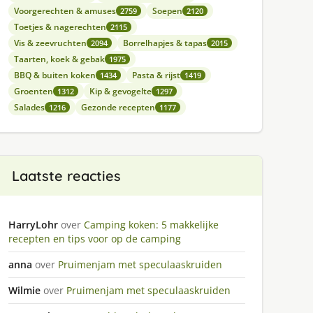
Voorgerechten & amuses
Soepen
2759
2120
Toetjes & nagerechten
2115
Vis & zeevruchten
Borrelhapjes & tapas
2094
2015
Taarten, koek & gebak
1975
BBQ & buiten koken
Pasta & rijst
1434
1419
Groenten
Kip & gevogelte
1312
1297
Salades
Gezonde recepten
1216
1177
Laatste reacties
HarryLohr
over
Camping koken: 5 makkelijke
recepten en tips voor op de camping
anna
over
Pruimenjam met speculaaskruiden
Wilmie
over
Pruimenjam met speculaaskruiden