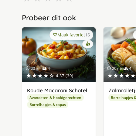
Probeer dit ook
Maak favoriet
16
👍
⏱ 20 min
👥 4
⏱ 20 min
👥 4
★★★★☆
★★★★★
4.37 (30)
Koude Macaroni Schotel
Zalmrolletj
Avondeten & hoofdgerechten
Borrelhapjes 
Borrelhapjes & tapas