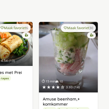
Maak favoriet
6
Maak favoriet
30
👍
👍
4.54 (13)
es met Prei
& tapas
⏱ 15 min
👥 10
★★★★☆
3.93 (14)
Amuse beenham,+
komkommer