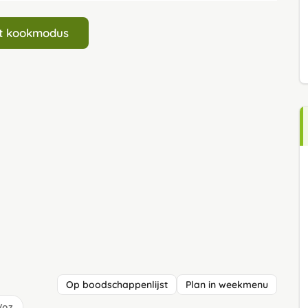
art kookmodus
Op boodschappenlijst
Plan in weekmenu
/oz