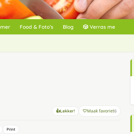
omer
Food & Foto’s
Blog
🎲 Verras me
Maak favoriet
6
👍
Lekker!
Print