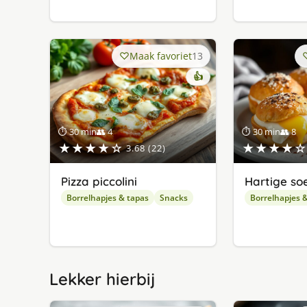
Maak favoriet
13
👍
⏱ 30 min
👥 4
⏱ 30 min
👥 8
★★★★☆
★★★★☆
3.68 (22)
Pizza piccolini
Hartige so
Borrelhapjes & tapas
Snacks
Borrelhapjes 
Lekker hierbij