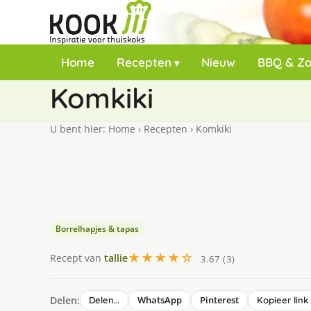
Home
Recepten
Nieuw
BBQ & Z
Komkiki
U bent hier:
Home
›
Recepten
›
Komkiki
Borrelhapjes & tapas
★★★★☆
Recept van
tallie
3.67 (3)
Delen:
WhatsApp
Pinterest
Delen…
Kopieer link