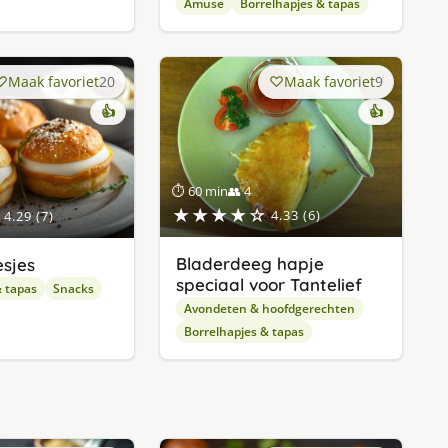
Amuse
Borrelhapjes & tapas
Maak favoriet
20
Maak favoriet
9
👍
👍
⏱ 60 min
👥 4
★★★★☆
4.33 (6)
4.29 (7)
Bladerdeeg hapje
esjes
speciaal voor Tantelief
& tapas
Snacks
Avondeten & hoofdgerechten
Borrelhapjes & tapas