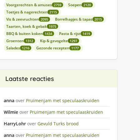
Voorgerechten & amuses
Soepen
2759
2120
Toetjes & nagerechten
2115
Vis & zeevruchten
Borrelhapjes & tapas
2095
2015
Taarten, koek & gebak
1975
BBQ & buiten koken
Pasta & rijst
1434
1419
Groenten
Kip & gevogelte
1312
1297
Salades
Gezonde recepten
1216
1177
Laatste reacties
anna
over
Pruimenjam met speculaaskruiden
Wilmie
over
Pruimenjam met speculaaskruiden
HarryLohr
over
Gevuld Turks brood
anna
over
Pruimenjam met speculaaskruiden