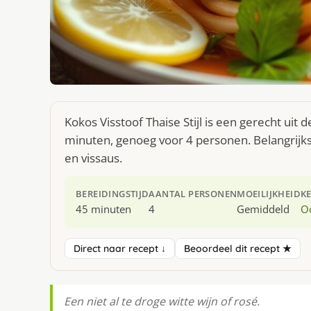
Kokos Visstoof Thaise Stijl is een gerecht uit
minuten, genoeg voor 4 personen. Belangrijks
en vissaus.
BEREIDINGSTIJD
AANTAL PERSONEN
MOEILIJKHEID
K
45 minuten
4
Gemiddeld
O
Direct naar recept ↓
Beoordeel dit recept ★
Een niet al te droge witte wijn of rosé.