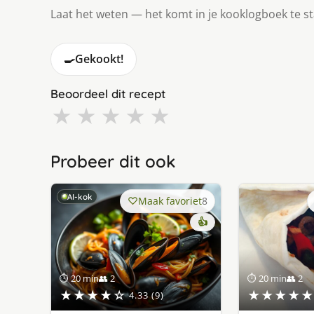
Laat het weten — het komt in je kooklogboek te s
🍳
Gekookt!
Beoordeel dit recept
★
★
★
★
★
Probeer dit ook
AI-kok
Maak favoriet
8
👍
⏱ 20 min
👥 2
⏱ 20 min
👥 2
★★★★☆
★★★★★
4.33 (9)