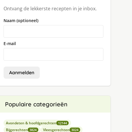
Ontvang de lekkerste recepten in je inbox.
Naam (optioneel)
E-mail
Aanmelden
Populaire categorieën
Avondeten & hoofdgerechten
12144
Bijgerechten
Vleesgerechten
3824
3024