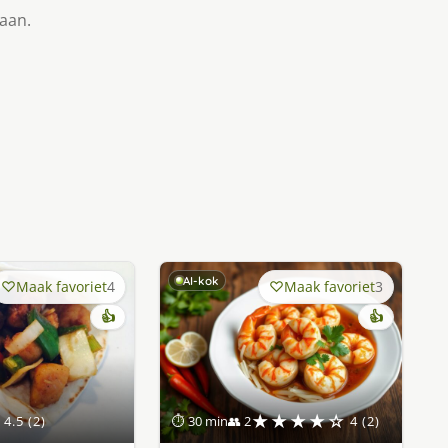
taan.
AI-kok
Maak favoriet
4
Maak favoriet
3
👍
👍
★★★★☆
4.5 (2)
⏱ 30 min
👥 2
4 (2)