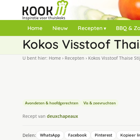
Home
Nieuw
Recepten
BBQ & Z
Kokos Visstoof Thais
U bent hier:
Home
›
Recepten
›
Kokos Visstoof Thaise Stij
Avondeten & hoofdgerechten
Vis & zeevruchten
Recept van
deuxchapeaux
Delen:
WhatsApp
Facebook
Pinterest
Kopieer li