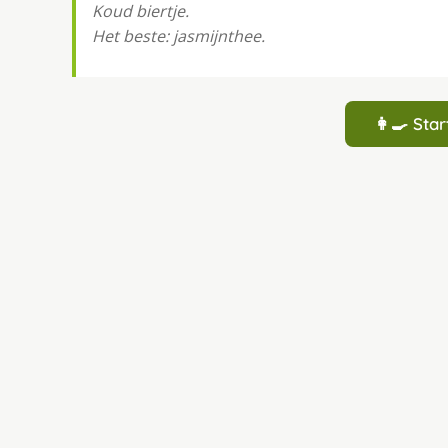
Koud biertje.
Het beste: jasmijnthee.
👩‍🍳 St