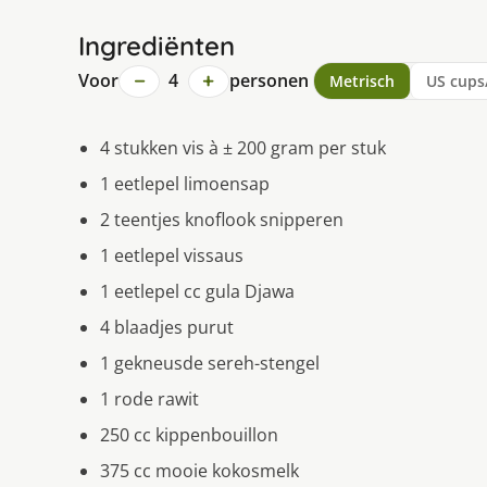
Ingrediënten
−
+
Voor
4
personen
Metrisch
US cups
4 stukken vis à ± 200 gram per stuk
1 eetlepel limoensap
2 teentjes knoflook snipperen
1 eetlepel vissaus
1 eetlepel cc gula Djawa
4 blaadjes purut
1 gekneusde sereh-stengel
1 rode rawit
250 cc kippenbouillon
375 cc mooie kokosmelk