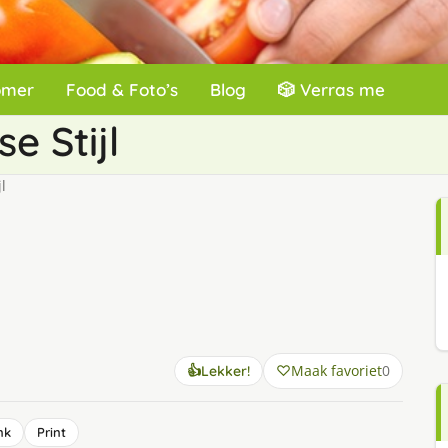
omer
Food & Foto’s
Blog
🎲 Verras me
e Stijl
l
Maak favoriet
0
👍
Lekker!
nk
Print