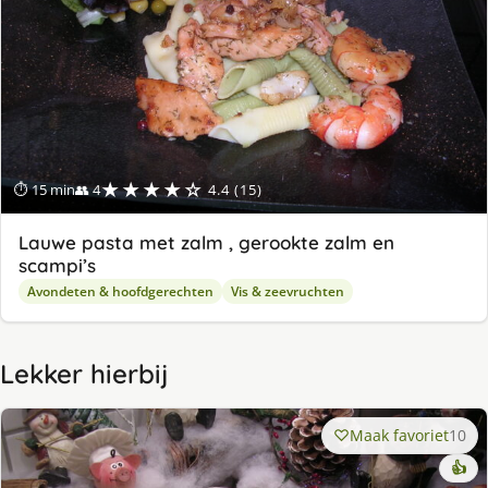
★★★★☆
⏱ 15 min
👥 4
4.4 (15)
Lauwe pasta met zalm , gerookte zalm en
scampi’s
Avondeten & hoofdgerechten
Vis & zeevruchten
Lekker hierbij
Maak favoriet
10
👍