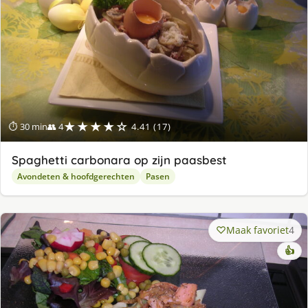
★★★★☆
⏱ 30 min
👥 4
4.41 (17)
Spaghetti carbonara op zijn paasbest
Avondeten & hoofdgerechten
Pasen
Maak favoriet
4
👍