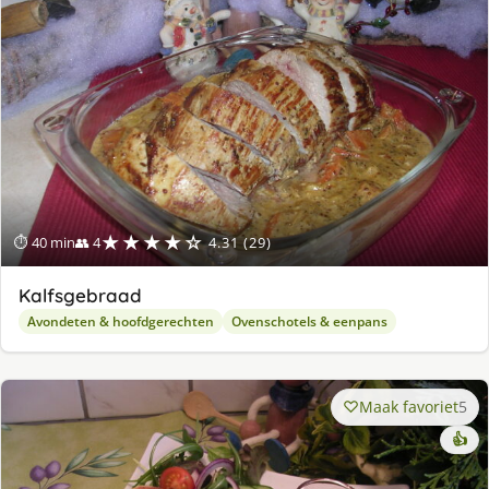
★★★★☆
⏱ 40 min
👥 4
4.31 (29)
Kalfsgebraad
Avondeten & hoofdgerechten
Ovenschotels & eenpans
Maak favoriet
5
👍