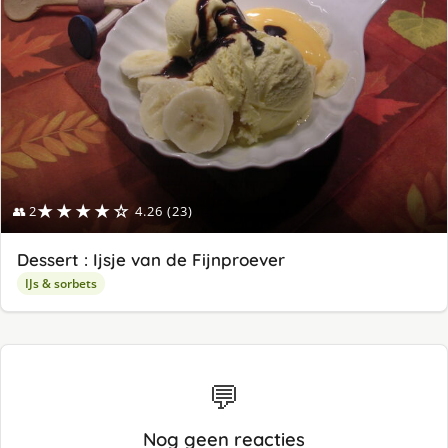
★★★★☆
👥 2
4.26 (23)
Dessert : Ijsje van de Fijnproever
IJs & sorbets
💬
Nog geen reacties