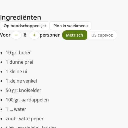
Ingrediënten
Op boodschappenlijst
Plan in weekmenu
−
+
Voor
6
personen
Metrisch
US cups/oz
10 gr. boter
1 dunne prei
1 kleine ui
1 kleine venkel
50 gr; knolselder
100 gr. aardappelen
1 L. water
zout - witte peper