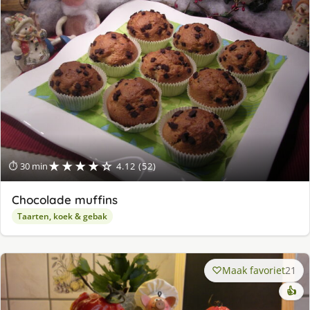
★★★★☆
⏱ 30 min
4.12 (52)
Chocolade muffins
Taarten, koek & gebak
Maak favoriet
21
👍