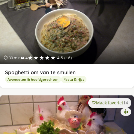
★★★★★
⏱ 30 min
👥 4
4.5 (16)
Spaghetti om van te smullen
Avondeten & hoofdgerechten
Pasta & rijst
Maak favoriet
14
👍