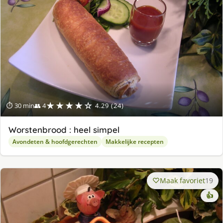
★★★★☆
⏱ 30 min
👥 4
4.29 (24)
Worstenbrood : heel simpel
Avondeten & hoofdgerechten
Makkelijke recepten
Maak favoriet
19
👍