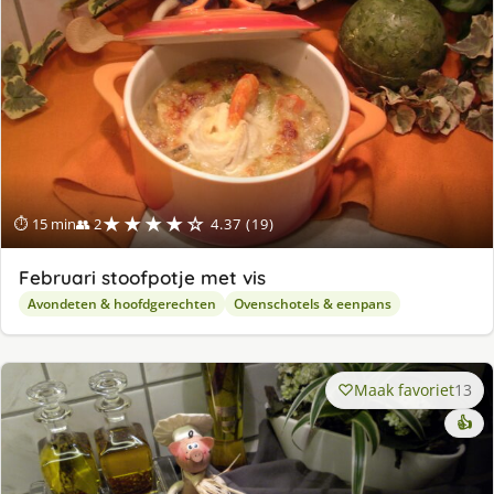
★★★★☆
⏱ 15 min
👥 2
4.37 (19)
Februari stoofpotje met vis
Avondeten & hoofdgerechten
Ovenschotels & eenpans
Maak favoriet
13
👍