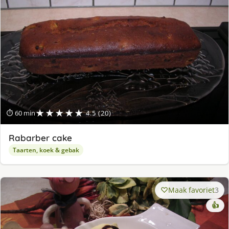
★★★★★
⏱ 60 min
4.5 (20)
Rabarber cake
Taarten, koek & gebak
Maak favoriet
3
👍