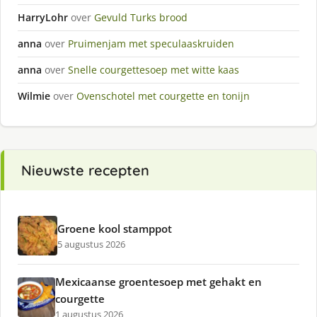
HarryLohr
over
Gevuld Turks brood
anna
over
Pruimenjam met speculaaskruiden
anna
over
Snelle courgettesoep met witte kaas
Wilmie
over
Ovenschotel met courgette en tonijn
Nieuwste recepten
Groene kool stamppot
5 augustus 2026
Mexicaanse groentesoep met gehakt en
courgette
1 augustus 2026