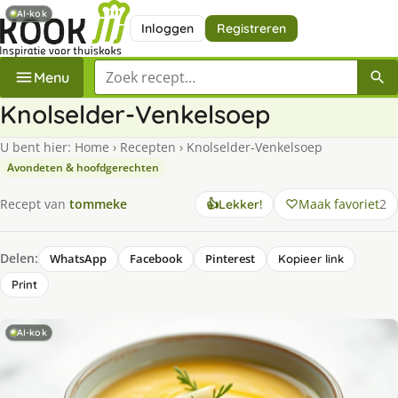
AI-kok
Inloggen
Registreren
Zoek een recept
Menu
Knolselder-Venkelsoep
U bent hier:
Home
›
Recepten
›
Knolselder-Venkelsoep
Avondeten & hoofdgerechten
Maak favoriet
2
Recept van
tommeke
👍
Lekker!
Delen:
WhatsApp
Facebook
Pinterest
Kopieer link
Print
AI-kok