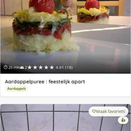
★★★★★
⏱ 25 min
👥 2
4.61 (18)
Aardappelpuree : feestelijk apart
Aardappels
Maak favoriet
6
👍