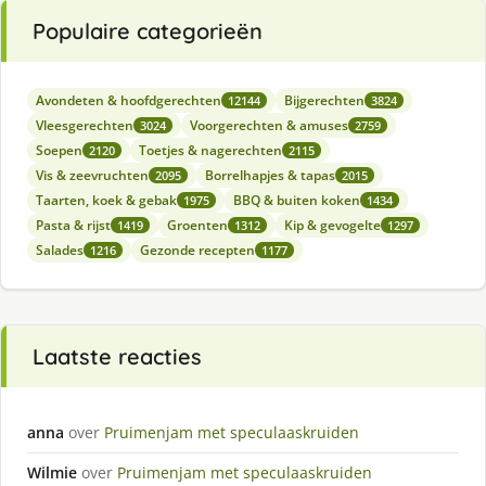
Populaire categorieën
Avondeten & hoofdgerechten
Bijgerechten
12144
3824
Vleesgerechten
Voorgerechten & amuses
3024
2759
Soepen
Toetjes & nagerechten
2120
2115
Vis & zeevruchten
Borrelhapjes & tapas
2095
2015
Taarten, koek & gebak
BBQ & buiten koken
1975
1434
Pasta & rijst
Groenten
Kip & gevogelte
1419
1312
1297
Salades
Gezonde recepten
1216
1177
Laatste reacties
anna
over
Pruimenjam met speculaaskruiden
Wilmie
over
Pruimenjam met speculaaskruiden