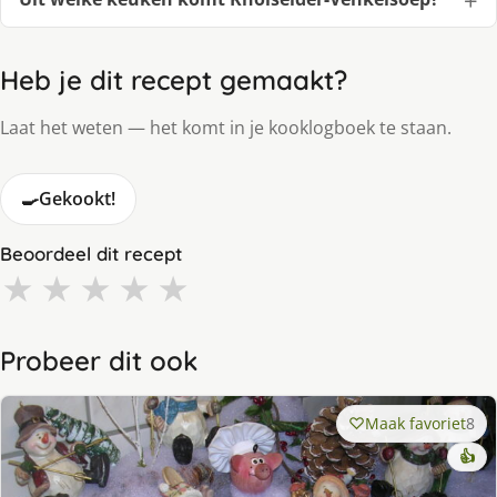
Heb je dit recept gemaakt?
Laat het weten — het komt in je kooklogboek te staan.
🍳
Gekookt!
Beoordeel dit recept
★
★
★
★
★
Probeer dit ook
Maak favoriet
8
👍