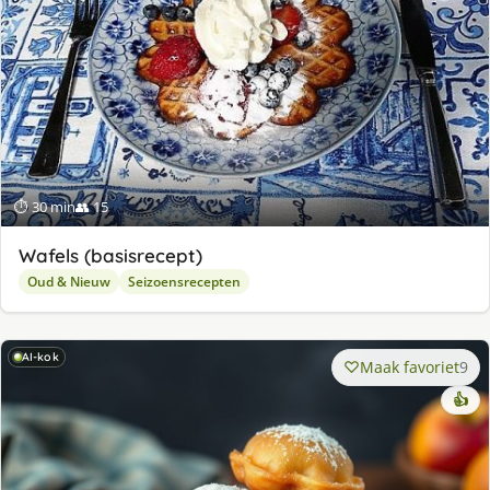
⏱ 30 min
👥 15
Wafels (basisrecept)
Oud & Nieuw
Seizoensrecepten
AI-kok
Maak favoriet
9
👍