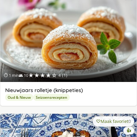
★★★★☆
⏱ 1 min
👥 10
4 (1)
Nieuwjaars rolletje (knippeties)
Oud & Nieuw
Seizoensrecepten
Maak favoriet
0
👍