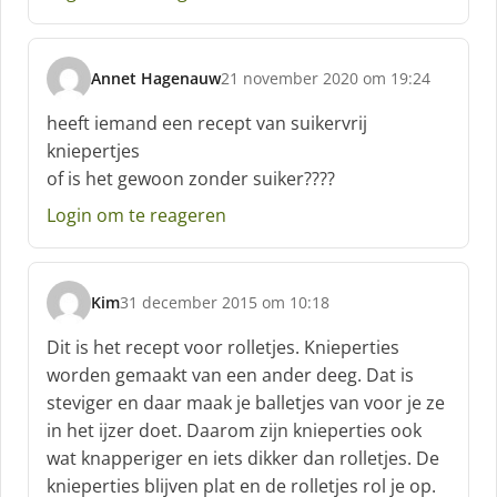
Annet Hagenauw
21 november 2020 om 19:24
s
c
heeft iemand een recept van suikervrij
h
kniepertjes
r
of is het gewoon zonder suiker????
e
e
Login om te reageren
f
:
Kim
31 december 2015 om 10:18
s
c
Dit is het recept voor rolletjes. Knieperties
h
worden gemaakt van een ander deeg. Dat is
r
steviger en daar maak je balletjes van voor je ze
e
in het ijzer doet. Daarom zijn knieperties ook
e
f
wat knapperiger en iets dikker dan rolletjes. De
:
knieperties blijven plat en de rolletjes rol je op.