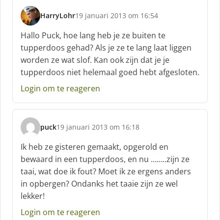
f
HarryLohr
19 januari 2013 om 16:54
:
s
c
Hallo Puck, hoe lang heb je ze buiten te
h
tupperdoos gehad? Als je ze te lang laat liggen
r
worden ze wat slof. Kan ook zijn dat je je
e
tupperdoos niet helemaal goed hebt afgesloten.
e
f
Login om te reageren
:
puck
19 januari 2013 om 16:18
s
c
Ik heb ze gisteren gemaakt, opgerold en
h
bewaard in een tupperdoos, en nu ……..zijn ze
r
taai, wat doe ik fout? Moet ik ze ergens anders
e
in opbergen? Ondanks het taaie zijn ze wel
e
f
lekker!
:
Login om te reageren