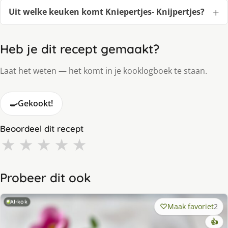
Uit welke keuken komt Kniepertjes- Knijpertjes?
Heb je dit recept gemaakt?
Laat het weten — het komt in je kooklogboek te staan.
🍳
Gekookt!
Beoordeel dit recept
★
★
★
★
★
Probeer dit ook
AI-kok
Maak favoriet
2
👍