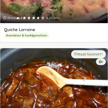
★★★★☆
⏱ 70 min
👥 4
4.29 (45)
Quiche Lorraine
Avondeten & hoofdgerechten
Maak favoriet
91
ke
👍
1
lek
ge