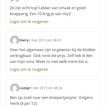
s
c
Ze zijn echt top! Lekker van smaak en goed
h
knapperig. Een 10 krijg je van mij:)!
r
e
Login om te reageren
e
f
:
Harry
3 mei 2013 om 08:41
s
c
Over het algemeen zijn ze gewoon bij de blokker
h
verkrijgbaar. Ook rond die prijs. Zelf heb ik één
r
van mijn oma. Weet zo niet welk merk dat is.
e
e
Login om te reageren
f
:
Loesje
3 mei 2013 om 08:26
s
c
Ben op zoek naar een kniepertjesijzer. Volgens
h
Henk (8 jan ’12)
r