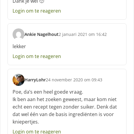
Dank je wel 🙂
h
Login om te reageren
r
e
e
f
Ankie Nagelhout
2 januari 2021 om 16:42
:
s
c
lekker
h
Login om te reageren
r
e
e
f
HarryLohr
24 november 2020 om 09:43
:
s
c
Poe, da’s een heel goede vraag.
h
Ik ben aan het zoeken geweest, maar kom niet
r
echt een recept tegen zonder suiker. Denk dat
e
dat wel één van de basis ingrediënten is voor
e
f
kniepertjes.
:
Login om te reageren