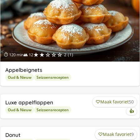
★★☆☆☆
⏱ 120 min
👥 12
2 (1)
Appelbeignets
Oud & Nieuw
Seizoensrecepten
★★★★☆
⏱ 45 min
👥 8
4.01 (104)
Maak favoriet
50
Luxe appelflappen
Oud & Nieuw
Seizoensrecepten
👍
★★★★☆
⏱ 120 min
👥 25
4.12 (17)
Maak favoriet
9
Donut