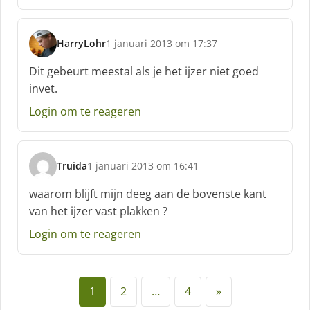
HarryLohr
1 januari 2013 om 17:37
s
c
Dit gebeurt meestal als je het ijzer niet goed
h
invet.
r
e
Login om te reageren
e
f
:
Truida
1 januari 2013 om 16:41
s
c
waarom blijft mijn deeg aan de bovenste kant
h
van het ijzer vast plakken ?
r
e
Login om te reageren
e
f
:
1
2
…
4
»