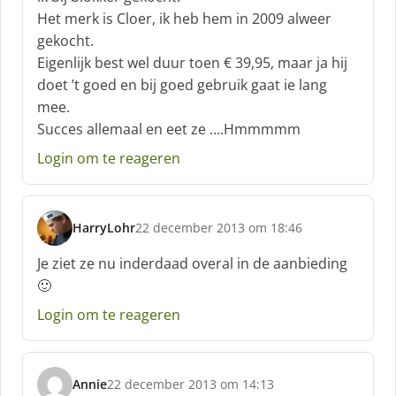
r
Het merk is Cloer, ik heb hem in 2009 alweer
e
gekocht.
e
f
Eigenlijk best wel duur toen € 39,95, maar ja hij
:
doet ’t goed en bij goed gebruik gaat ie lang
mee.
Succes allemaal en eet ze ….Hmmmmm
Login om te reageren
HarryLohr
22 december 2013 om 18:46
s
c
Je ziet ze nu inderdaad overal in de aanbieding
h
🙂
r
e
Login om te reageren
e
f
:
Annie
22 december 2013 om 14:13
s