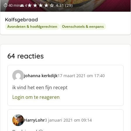
★★★★☆
⏱ 40 min
👥 4
4.31 (29)
Kalfsgebraad
Avondeten & hoofdgerechten
Ovenschotels & eenpans
64 reacties
johanna kerkdijk
17 maart 2021 om 17:40
s
c
ik vind het een fijn recept
h
Login om te reageren
r
e
e
f
HarryLohr
3 januari 2021 om 09:14
:
s
c