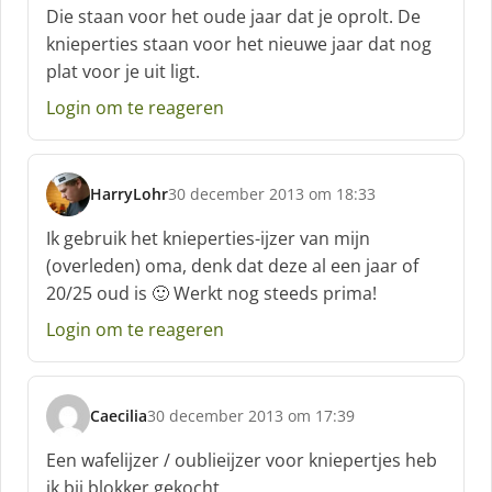
Die staan voor het oude jaar dat je oprolt. De
knieperties staan voor het nieuwe jaar dat nog
plat voor je uit ligt.
Login om te reageren
HarryLohr
30 december 2013 om 18:33
s
c
Ik gebruik het knieperties-ijzer van mijn
h
(overleden) oma, denk dat deze al een jaar of
r
20/25 oud is 🙂 Werkt nog steeds prima!
e
e
Login om te reageren
f
:
Caecilia
30 december 2013 om 17:39
s
c
Een wafelijzer / oublieijzer voor kniepertjes heb
h
ik bij blokker gekocht.