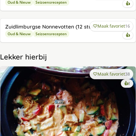
Oud & Nieuw
Seizoensrecepten
👍
★★★★☆
⏱ 90 min
👥 4
3.83 (23)
Maak favoriet
16
Zuidlimburgse Nonnevotten (12 stuks)
Oud & Nieuw
Seizoensrecepten
👍
Lekker hierbij
Maak favoriet
38
ke
👍
1
lek
ge