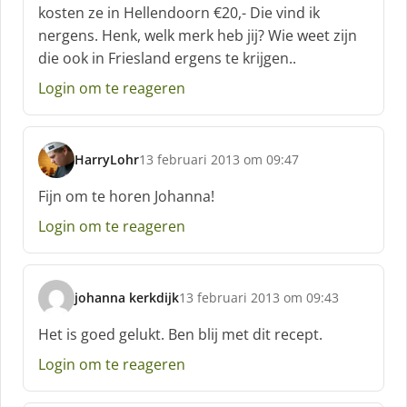
kosten ze in Hellendoorn €20,- Die vind ik
e
nergens. Henk, welk merk heb jij? Wie weet zijn
e
f
die ook in Friesland ergens te krijgen..
:
Login om te reageren
HarryLohr
13 februari 2013 om 09:47
s
c
Fijn om te horen Johanna!
h
Login om te reageren
r
e
e
f
johanna kerkdijk
13 februari 2013 om 09:43
:
s
c
Het is goed gelukt. Ben blij met dit recept.
h
Login om te reageren
r
e
e