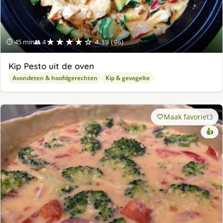
★★★★☆
⏱ 45 min
👥 4
4.39 (96)
Kip Pesto uit de oven
Avondeten & hoofdgerechten
Kip & gevogelte
Maak favoriet
3
👍