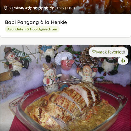
★★★★☆
⏱ 60 min
👥 4
3.96 (108)
Babi Pangang à la Henkie
Avondeten & hoofdgerechten
Maak favoriet
8
👍