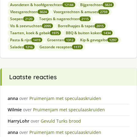
Avondeten & hoofdgerechten
Bijgerechten
12144
3824
Vleesgerechten
Voorgerechten & amuses
3024
2759
Soepen
Toetjes & nagerechten
2120
2115
Vis & zeevruchten
Borrelhapjes & tapas
2095
2015
Taarten, koek & gebak
BBQ & buiten koken
1975
1434
Pasta & rijst
Groenten
Kip & gevogelte
1419
1312
1297
Salades
Gezonde recepten
1216
1177
Laatste reacties
anna
over
Pruimenjam met speculaaskruiden
Wilmie
over
Pruimenjam met speculaaskruiden
HarryLohr
over
Gevuld Turks brood
anna
over
Pruimenjam met speculaaskruiden