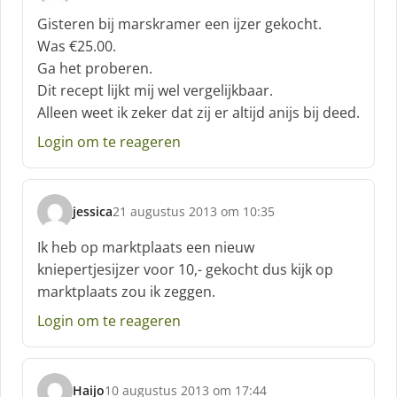
c
Gisteren bij marskramer een ijzer gekocht.
h
Was €25.00.
r
Ga het proberen.
e
Dit recept lijkt mij wel vergelijkbaar.
e
f
Alleen weet ik zeker dat zij er altijd anijs bij deed.
:
Login om te reageren
jessica
21 augustus 2013 om 10:35
s
c
Ik heb op marktplaats een nieuw
h
kniepertjesijzer voor 10,- gekocht dus kijk op
r
marktplaats zou ik zeggen.
e
e
Login om te reageren
f
:
Haijo
10 augustus 2013 om 17:44