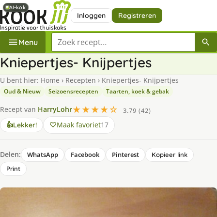
AI-kok
AI-kok
Inloggen
Registreren
Zoek een recept
Menu
Kniepertjes- Knijpertjes
U bent hier:
Home
›
Recepten
›
Kniepertjes- Knijpertjes
Oud & Nieuw
Seizoensrecepten
Taarten, koek & gebak
★★★★☆
Recept van
HarryLohr
3.79 (42)
Maak favoriet
17
👍
Lekker!
Delen:
WhatsApp
Facebook
Pinterest
Kopieer link
Print