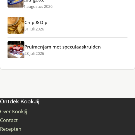
1 augustus 2026
Chip & Dip
31 juli 2026
Pruimenjam met speculaaskruiden
28 juli 2026
Ontdek KookJij
Over KookJij
Contact
Recepten