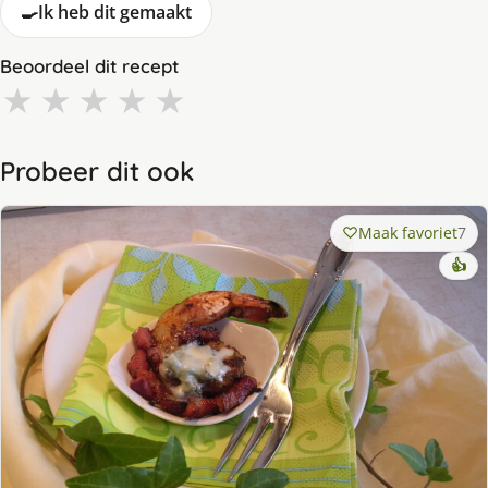
🍳
Ik heb dit gemaakt
Beoordeel dit recept
★
★
★
★
★
Probeer dit ook
Maak favoriet
7
👍