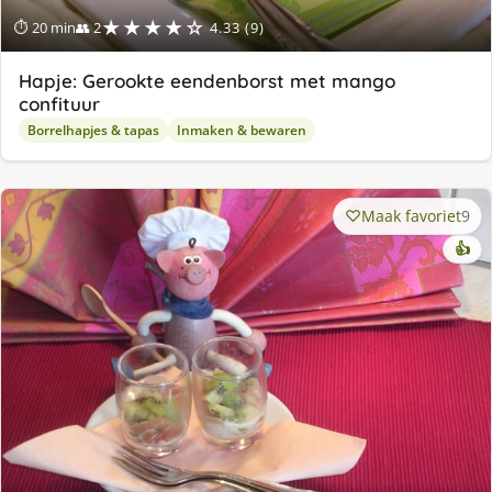
★★★★☆
⏱ 20 min
👥 2
4.33 (9)
Hapje: Gerookte eendenborst met mango
confituur
Borrelhapjes & tapas
Inmaken & bewaren
Maak favoriet
9
👍