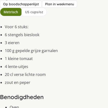
Op boodschappenlijst
Plan in weekmenu
Metrisch
US cups/oz
Voor 6 stuks:
6 stengels bieslook
3 eieren
100 g gepelde grijze garnalen
1 kleine tomaat
4 lente-uitjes
20 cl verse lichte room
zout en peper
Benodigdheden
Oven