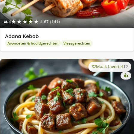
★★★★★
👥 4
4.67 (141)
Adana Kebab
Avondeten & hoofdgerechten
Vleesgerechten
Maak favoriet
12
👍