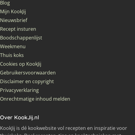
Blog
Mijn KookJij
Nieuwsbrief
Recept insturen
Boodschappenlijst
Weekmenu
Thuis koks
Cookies op KookJij
Gebruikersvoorwaarden
Disclaimer en copyright
Privacyverklaring
Onrechtmatige inhoud melden
Over KookJij.nl
KookJij is dé kookwebsite vol recepten en inspiratie voor