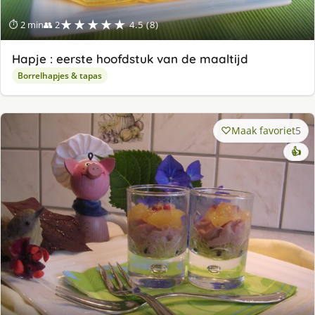
★★★★★
⏱ 2 min
👥 2
4.5 (8)
Hapje : eerste hoofdstuk van de maaltijd
Borrelhapjes & tapas
Maak favoriet
5
👍