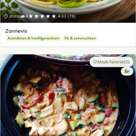
★★★★★
⏱ 30 min
👥 4
4.63 (78)
Zonnevis
Avondeten & hoofdgerechten
Vis & zeevruchten
Maak favoriet
38
ke
👍
1
lek
ge