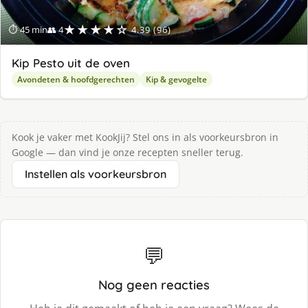
★★★★☆
⏱ 45 min
👥 4
4.39 (96)
Kip Pesto uit de oven
Avondeten & hoofdgerechten
Kip & gevogelte
Kook je vaker met KookJij? Stel ons in als voorkeursbron in
Google — dan vind je onze recepten sneller terug.
Instellen als voorkeursbron
💬
Nog geen reacties