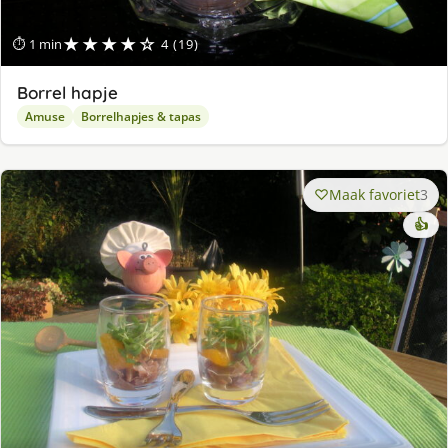
★★★★☆
⏱ 1 min
4 (19)
Borrel hapje
Amuse
Borrelhapjes & tapas
Maak favoriet
3
👍