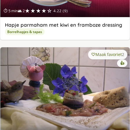
★★★★☆
⏱ 5 min
👥 2
4.22 (9)
Hapje parmaham met kiwi en framboze dressing
Borrelhapjes & tapas
Maak favoriet
2
👍