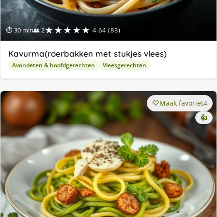
★★★★★
⏱ 30 min
👥 2
4.64 (83)
Kavurma(roerbakken met stukjes vlees)
Avondeten & hoofdgerechten
Vleesgerechten
Maak favoriet
4
👍