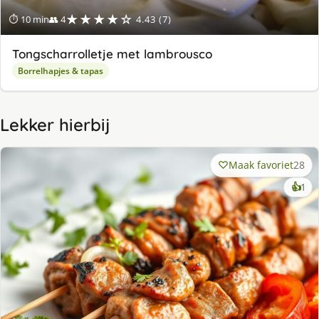
★★★★☆
⏱ 10 min
👥 4
4.43 (7)
Tongscharrolletje met lambrousco
Borrelhapjes & tapas
Lekker hierbij
Maak favoriet
28
ke
👍
1
lek
ge