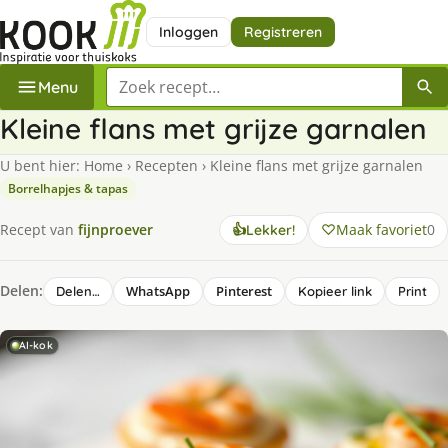
Inloggen
Registreren
Zoek een recept
Menu
Kleine flans met grijze garnalen
U bent hier:
Home
›
Recepten
›
Kleine flans met grijze garnalen
Borrelhapjes & tapas
Maak favoriet
0
Recept van
fijnproever
👍
Lekker!
Delen:
WhatsApp
Pinterest
Delen…
Kopieer link
Print
AI-kok