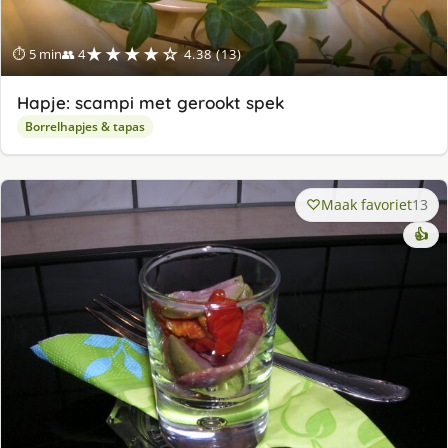
★★★★☆
⏱ 5 min
👥 4
4.38 (13)
Hapje: scampi met gerookt spek
Borrelhapjes & tapas
Maak favoriet
13
👍