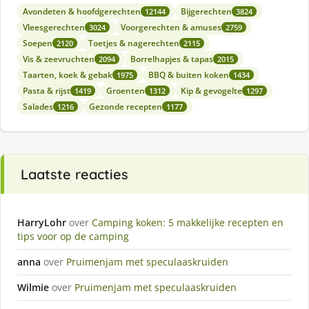
Avondeten & hoofdgerechten
Bijgerechten
12144
3824
Vleesgerechten
Voorgerechten & amuses
3024
2759
Soepen
Toetjes & nagerechten
2120
2115
Vis & zeevruchten
Borrelhapjes & tapas
2094
2015
Taarten, koek & gebak
BBQ & buiten koken
1975
1434
Pasta & rijst
Groenten
Kip & gevogelte
1419
1312
1297
Salades
Gezonde recepten
1216
1177
Laatste reacties
HarryLohr
over
Camping koken: 5 makkelijke recepten en
tips voor op de camping
anna
over
Pruimenjam met speculaaskruiden
Wilmie
over
Pruimenjam met speculaaskruiden