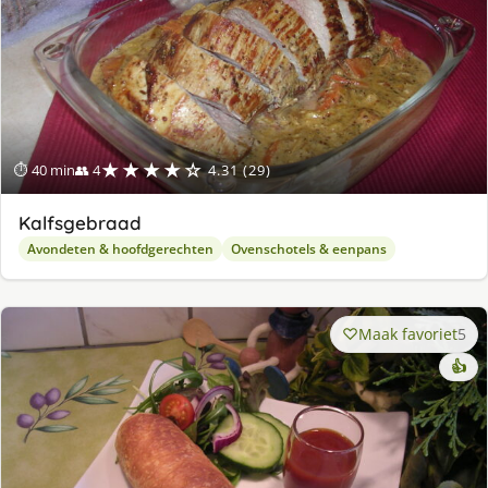
★★★★☆
⏱ 40 min
👥 4
4.31 (29)
Kalfsgebraad
Avondeten & hoofdgerechten
Ovenschotels & eenpans
Maak favoriet
5
👍