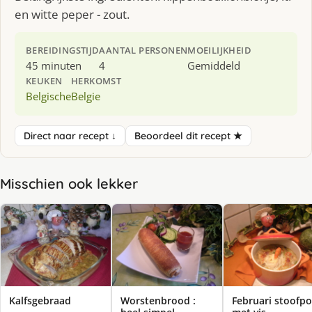
en witte peper - zout.
BEREIDINGSTIJD
AANTAL PERSONEN
MOEILIJKHEID
45 minuten
4
Gemiddeld
KEUKEN
HERKOMST
Belgische
Belgie
Direct naar recept ↓
Beoordeel dit recept ★
Misschien ook lekker
Kalfsgebraad
Worstenbrood :
Februari stoofpo