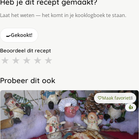
Heb je dit recept gemaakt?
Laat het weten — het komt in je kooklogboek te staan.
🍳
Gekookt!
Beoordeel dit recept
★
★
★
★
★
Probeer dit ook
Maak favoriet
8
👍