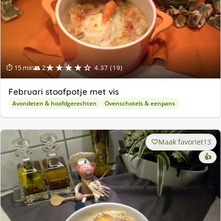
★★★★☆
⏱ 15 min
👥 2
4.37 (19)
Februari stoofpotje met vis
Avondeten & hoofdgerechten
Ovenschotels & eenpans
Maak favoriet
13
👍