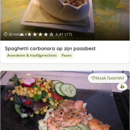
★★★★☆
⏱ 30 min
👥 4
4.41 (17)
Spaghetti carbonara op zijn paasbest
Avondeten & hoofdgerechten
Pasen
Maak favoriet
4
👍