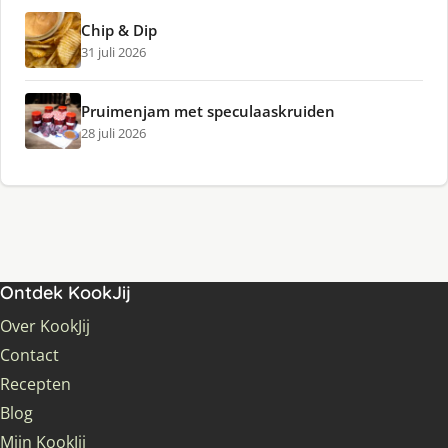
Chip & Dip
31 juli 2026
Pruimenjam met speculaaskruiden
28 juli 2026
Ontdek KookJij
Over KookJij
Contact
Recepten
Blog
Mijn KookJij