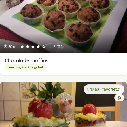
★★★★☆
⏱ 30 min
4.12 (52)
Chocolade muffins
Taarten, koek & gebak
Maak favoriet
21
👍