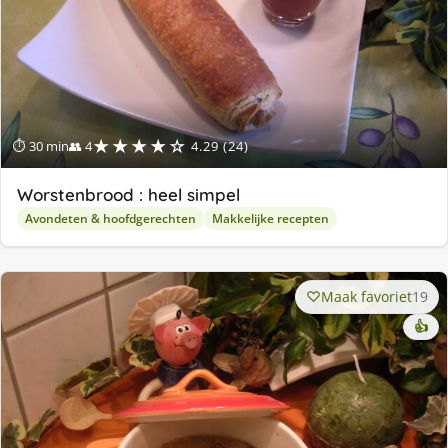
★★★★☆
⏱ 30 min
👥 4
4.29 (24)
Worstenbrood : heel simpel
Avondeten & hoofdgerechten
Makkelijke recepten
Maak favoriet
19
👍