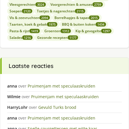
Vleesgerechten
Voorgerechten & amuses
3024
2759
Soepen
Toetjes & nagerechten
2120
2115
Vis & zeevruchten
Borrelhapjes & tapas
2094
2015
Taarten, koek & gebak
BBQ & buiten koken
1975
1434
Pasta & rijst
Groenten
Kip & gevogelte
1419
1312
1297
Salades
Gezonde recepten
1216
1177
Laatste reacties
anna
over
Pruimenjam met speculaaskruiden
Wilmie
over
Pruimenjam met speculaaskruiden
HarryLohr
over
Gevuld Turks brood
anna
over
Pruimenjam met speculaaskruiden
anna
over
Snelle courgettesoep met witte kaas