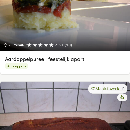
★★★★★
⏱ 25 min
👥 2
4.61 (18)
Aardappelpuree : feestelijk apart
Aardappels
Maak favoriet
6
👍