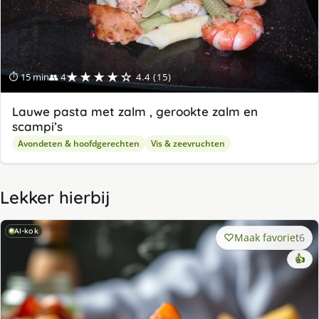
★★★★☆
⏱ 15 min
👥 4
4.4 (15)
Lauwe pasta met zalm , gerookte zalm en
scampi’s
Avondeten & hoofdgerechten
Vis & zeevruchten
Lekker hierbij
AI-kok
Maak favoriet
6
👍