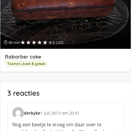
★★★★★
⏱ 60 min
4.5 (20)
Rabarber cake
Taarten, koek & gebak
3 reacties
derbyke
1 juli 2013 om 20:41
s
c
Nog een beetje te vroeg om daar over te
h