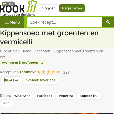
AI-kok
Inloggen
Registreren
Zoek een recept
Menu
Kippensoep met groenten en
vermicelli
U bent hier:
Home
›
Recepten
›
Kippensoep met groenten en
vermicelli
Avondeten & hoofdgerechten
★★★☆☆
Recept van
tommeke
3 (1)
Maak favoriet
3
👍
Lekker!
Delen:
WhatsApp
Facebook
Pinterest
Kopieer link
Print