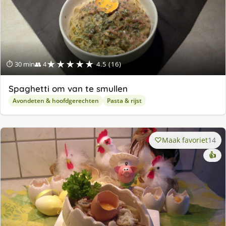
★★★★★
⏱ 30 min
👥 4
4.5 (16)
Spaghetti om van te smullen
Avondeten & hoofdgerechten
Pasta & rijst
Maak favoriet
14
👍