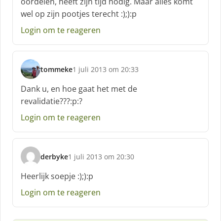
oordelen, heeft zijn tijd nodig. Maar alles komt
r
wel op zijn pootjes terecht :);):p
e
e
Login om te reageren
f
:
tommeke
1 juli 2013 om 20:33
s
c
Dank u, en hoe gaat het met de
h
revalidatie???:p:?
r
e
Login om te reageren
e
f
:
derbyke
1 juli 2013 om 20:30
s
c
Heerlijk soepje :);):p
h
Login om te reageren
r
e
e