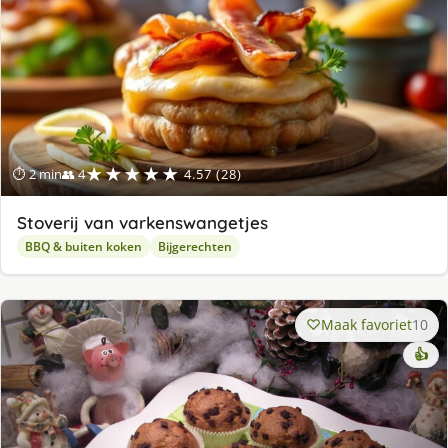
★★★★★
⏱ 2 min
👥 4
4.57 (28)
Stoverij van varkenswangetjes
BBQ & buiten koken
Bijgerechten
Maak favoriet
10
👍