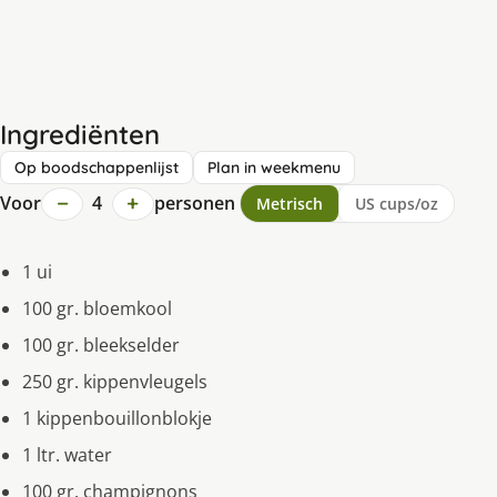
Ingrediënten
Op boodschappenlijst
Plan in weekmenu
−
+
Voor
4
personen
Metrisch
US cups/oz
1 ui
100 gr. bloemkool
100 gr. bleekselder
250 gr. kippenvleugels
1 kippenbouillonblokje
1 ltr. water
100 gr. champignons