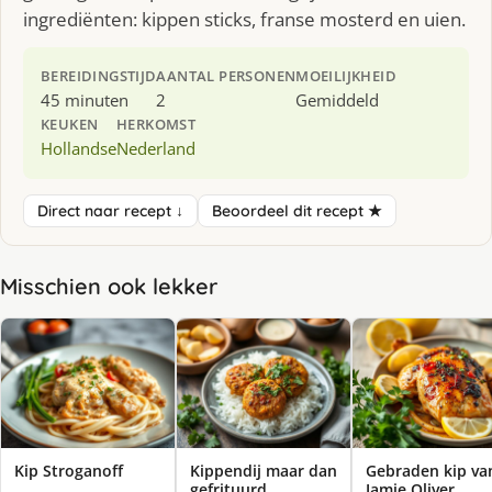
ingrediënten: kippen sticks, franse mosterd en uien.
BEREIDINGSTIJD
AANTAL PERSONEN
MOEILIJKHEID
45 minuten
2
Gemiddeld
KEUKEN
HERKOMST
Hollandse
Nederland
Direct naar recept ↓
Beoordeel dit recept ★
Misschien ook lekker
Kip Stroganoff
Kippendij maar dan
Gebraden kip va
gefrituurd
Jamie Oliver