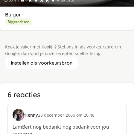
★★★★★
⏱ 30 min
👥 4
4.59 (90)
Bulgur
Bijgerechten
Kook je vaker met KookJij? Stel ons in als voorkeursbron in
Google, dan vind je onze recepten sneller terug.
Instellen als voorkeursbron
6 reacties
Henny
28 december 2006 om 20:48
s
c
LamBert nog bedankt nog bedank voor jou
h