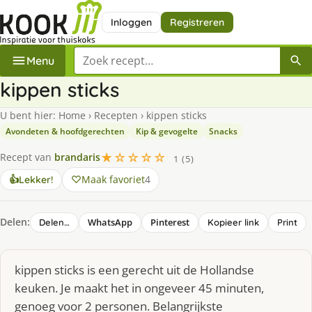
Inloggen
Registreren
Zoek een recept
Menu
kippen sticks
U bent hier:
Home
›
Recepten
›
kippen sticks
Avondeten & hoofdgerechten
Kip & gevogelte
Snacks
★☆☆☆☆
Recept van
brandaris
1 (5)
Maak favoriet
4
👍
Lekker!
Delen:
WhatsApp
Pinterest
Delen…
Kopieer link
Print
kippen sticks is een gerecht uit de Hollandse
keuken. Je maakt het in ongeveer 45 minuten,
genoeg voor 2 personen. Belangrijkste