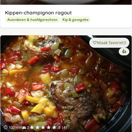
Kippen-champignon ragout
Avondeten & hoofdgerechten
Kip & gevogelte
Maak favoriet
3
👍
★★★★★
⏱ 100 min
👥 2
5 (4)