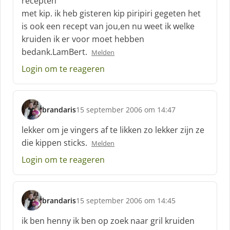
recepten
r
met kip. ik heb gisteren kip piripiri gegeten het
e
is ook een recept van jou,en nu weet ik welke
e
f
kruiden ik er voor moet hebben
:
bedank.LamBert.
Melden
Login om te reageren
brandaris
15 september 2006 om 14:47
s
c
lekker om je vingers af te likken zo lekker zijn ze
h
die kippen sticks.
Melden
r
e
Login om te reageren
e
f
:
brandaris
15 september 2006 om 14:45
s
c
ik ben henny ik ben op zoek naar gril kruiden
h