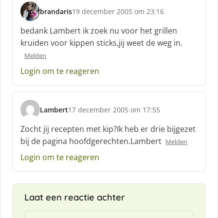
brandaris
19 december 2005 om 23:16
s
c
bedank Lambert ik zoek nu voor het grillen
h
kruiden voor kippen sticks,jij weet de weg in.
r
Melden
e
e
Login om te reageren
f
:
Lambert
17 december 2005 om 17:55
s
c
Zocht jij recepten met kip?Ik heb er drie bijgezet
h
bij de pagina hoofdgerechten.Lambert
Melden
r
e
Login om te reageren
e
f
:
Laat een reactie achter