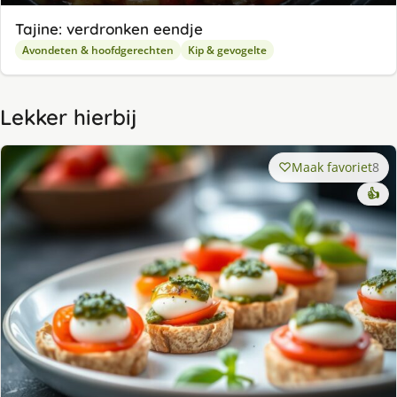
Tajine: verdronken eendje
Avondeten & hoofdgerechten
Kip & gevogelte
Lekker hierbij
Maak favoriet
8
👍