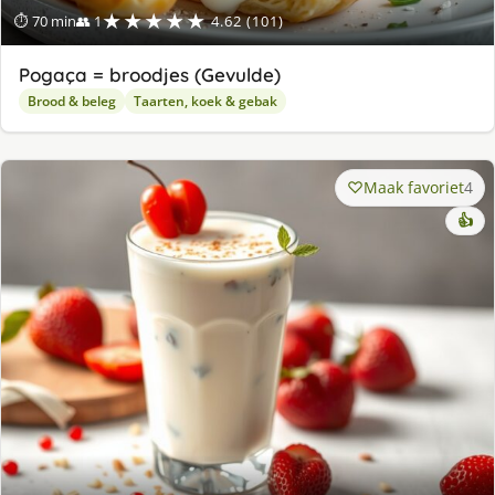
★★★★★
⏱ 70 min
👥 1
4.62 (101)
Pogaça = broodjes (Gevulde)
Brood & beleg
Taarten, koek & gebak
Maak favoriet
4
👍