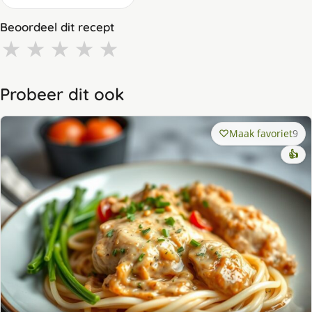
Beoordeel dit recept
★
★
★
★
★
Probeer dit ook
Maak favoriet
9
👍