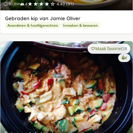
★★★★☆
⏱ 80 min
👥 4
4.43 (91)
Gebraden kip van Jamie Oliver
Avondeten & hoofdgerechten
Inmaken & bewaren
Maak favoriet
38
ke
👍
1
lek
ge