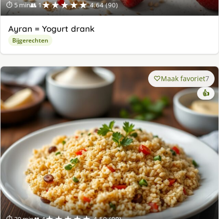
★★★★★
⏱ 5 min
👥 1
4.64 (90)
Ayran = Yogurt drank
Bijgerechten
Maak favoriet
7
👍