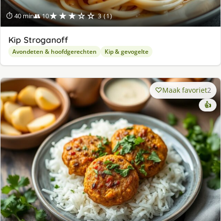
★★★☆☆
⏱ 40 min
👥 10
3 (1)
Kip Stroganoff
Avondeten & hoofdgerechten
Kip & gevogelte
Maak favoriet
2
👍