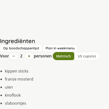
Ingrediënten
Op boodschappenlijst
Plan in weekmenu
−
+
Voor
2
personen
Metrisch
US cups/oz
kippen sticks
franse mosterd
uien
knoflook
slaboontjes