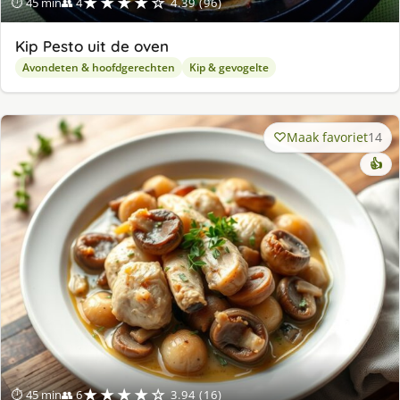
★★★★☆
⏱ 45 min
👥 4
4.39 (96)
Kip Pesto uit de oven
Avondeten & hoofdgerechten
Kip & gevogelte
Maak favoriet
14
👍
★★★★☆
⏱ 45 min
👥 6
3.94 (16)