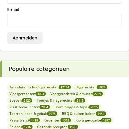
E-mail
Aanmelden
Populaire categorieën
Avondeten & hoofdgerechten
Bijgerechten
12144
3824
Vleesgerechten
Voorgerechten & amuses
3024
2759
Soepen
Toetjes & nagerechten
2120
2115
Vis & zeevruchten
Borrelhapjes & tapas
2094
2015
Taarten, koek & gebak
BBQ & buiten koken
1975
1434
Pasta & rijst
Groenten
Kip & gevogelte
1419
1312
1297
Salades
Gezonde recepten
1216
1178