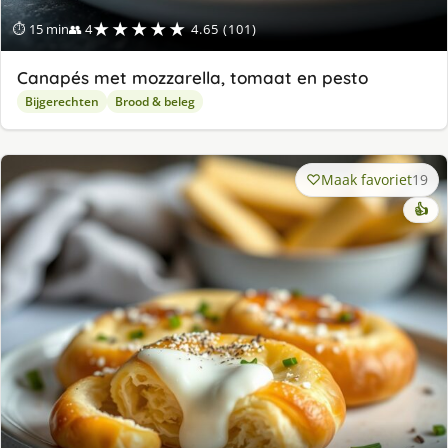
★★★★★
⏱ 15 min
👥 4
4.65 (101)
Canapés met mozzarella, tomaat en pesto
Bijgerechten
Brood & beleg
Maak favoriet
19
👍