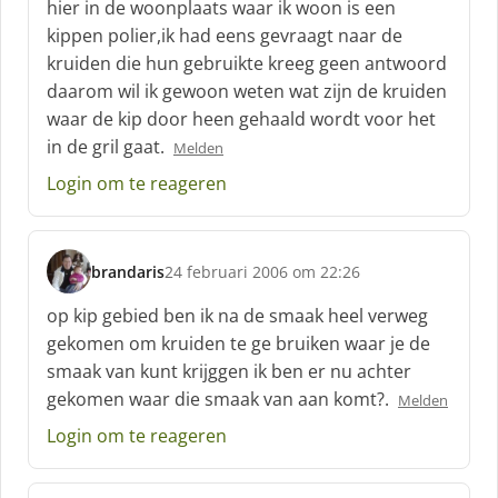
hier in de woonplaats waar ik woon is een
r
kippen polier,ik had eens gevraagt naar de
e
kruiden die hun gebruikte kreeg geen antwoord
e
f
daarom wil ik gewoon weten wat zijn de kruiden
:
waar de kip door heen gehaald wordt voor het
in de gril gaat.
Melden
Login om te reageren
brandaris
24 februari 2006 om 22:26
s
c
op kip gebied ben ik na de smaak heel verweg
h
gekomen om kruiden te ge bruiken waar je de
r
smaak van kunt krijggen ik ben er nu achter
e
gekomen waar die smaak van aan komt?.
e
Melden
f
Login om te reageren
: