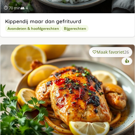
⏱ 70 min
👥 4
Kippendij maar dan gefrituurd
Avondeten & hoofdgerechten
Bijgerechten
Maak favoriet
26
👍