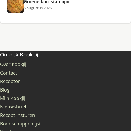
Groene kool stamppot
5 augustus 2026
Ontdek KookJij
Over KookJij
Contact
Recepten
Blog
Mijn KookJij
Nieuwsbrief
Recept insturen
Boodschappenlijst