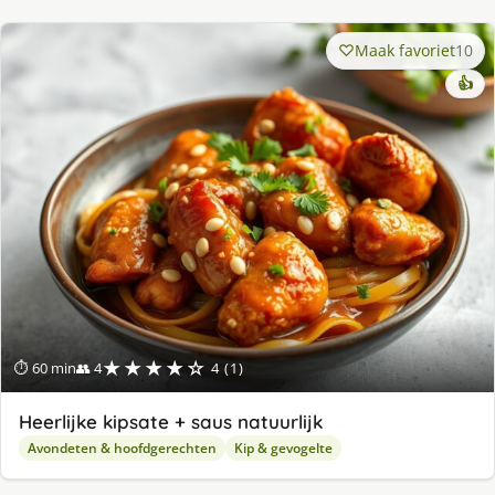
Maak favoriet
10
👍
★★★★☆
⏱ 60 min
👥 4
4 (1)
Heerlijke kipsate + saus natuurlijk
Avondeten & hoofdgerechten
Kip & gevogelte