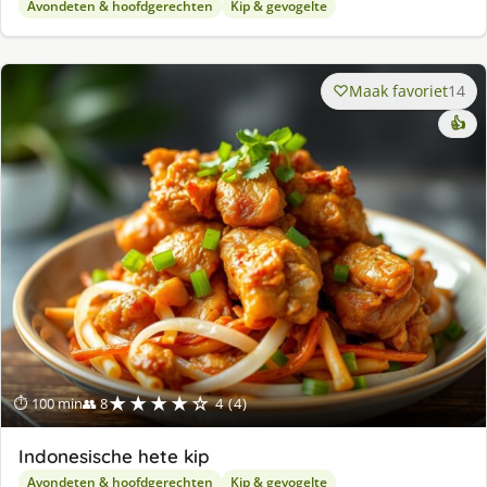
Avondeten & hoofdgerechten
Kip & gevogelte
Maak favoriet
14
👍
★★★★☆
⏱ 100 min
👥 8
4 (4)
Indonesische hete kip
Avondeten & hoofdgerechten
Kip & gevogelte