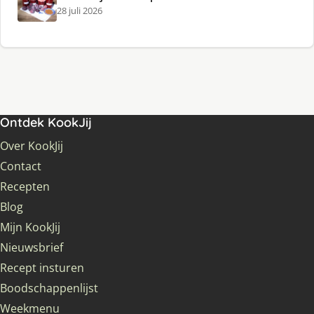
28 juli 2026
Ontdek KookJij
Over KookJij
Contact
Recepten
Blog
Mijn KookJij
Nieuwsbrief
Recept insturen
Boodschappenlijst
Weekmenu