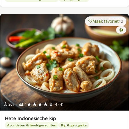
Maak favoriet
12
👍
★★★★☆
⏱ 30 min
👥 4
4 (4)
Hete Indonesische kip
Avondeten & hoofdgerechten
Kip & gevogelte