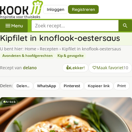
Inloggen
Registreren
Zoek een recept
Menu
Kipfilet in knoflook-oestersaus
U bent hier:
Home
›
Recepten
›
Kipfilet in knoflook-oestersaus
Avondeten & hoofdgerechten
Kip & gevogelte
Maak favoriet
10
Recept van
delano
👍
Lekker!
Delen:
WhatsApp
Pinterest
Delen…
Kopieer link
Print
AI-kok