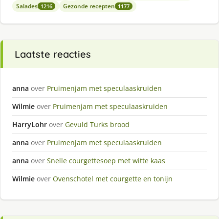
Salades
Gezonde recepten
1216
1177
Laatste reacties
anna
over
Pruimenjam met speculaaskruiden
Wilmie
over
Pruimenjam met speculaaskruiden
HarryLohr
over
Gevuld Turks brood
anna
over
Pruimenjam met speculaaskruiden
anna
over
Snelle courgettesoep met witte kaas
Wilmie
over
Ovenschotel met courgette en tonijn