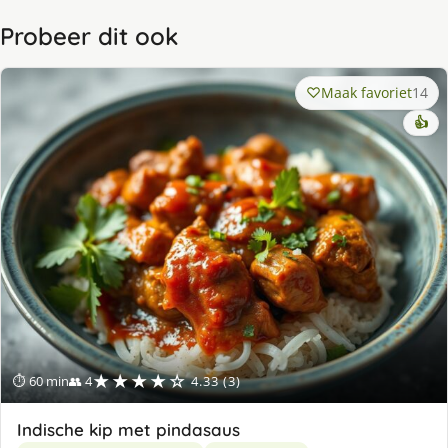
Probeer dit ook
Maak favoriet
14
👍
★★★★☆
⏱ 60 min
👥 4
4.33 (3)
Indische kip met pindasaus