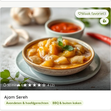
Maak favoriet
3
👍
★★★★☆
⏱ 50 min
👥 6
4 (2)
Ajam Sereh
Avondeten & hoofdgerechten
BBQ & buiten koken