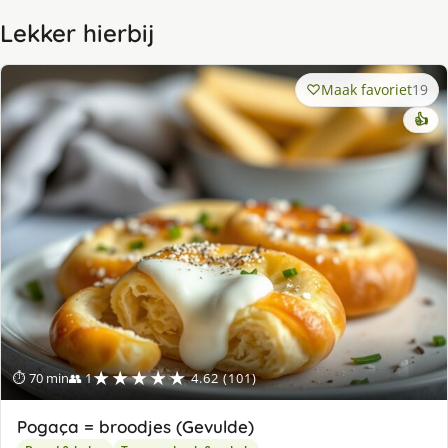
Lekker hierbij
Maak favoriet
19
👍
★★★★★
⏱ 70 min
👥 1
4.62 (101)
Pogaça = broodjes (Gevulde)