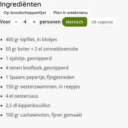
Ingrediënten
Op boodschappenlijst
Plan in weekmenu
−
+
Voor
4
personen
Metrisch
US cups/oz
400 gr kipfilet, in blokjes
50 gr boter + 2 el zonnebloemolie
1 sjalotje, gesnipperd
4 tenen knoflook, gesnipperd
1 Spaans pepertje, fijngesneden
150 gr oesterzwammen, in reepjes
4 el oestersaus
2,5 dl kippenbouillon
100 gr cashewnoten, fijner gemaakt