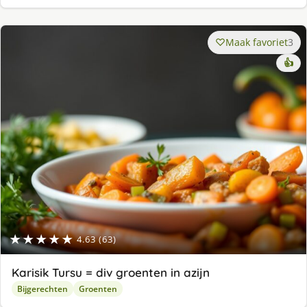
Maak favoriet
3
👍
★★★★★
4.63 (63)
Karisik Tursu = div groenten in azijn
Bijgerechten
Groenten