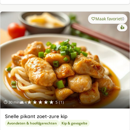
Maak favoriet
0
👍
★★★★★
⏱ 30 min
👥 4
5 (1)
Snelle pikant zoet-zure kip
Avondeten & hoofdgerechten
Kip & gevogelte