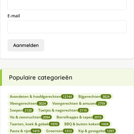
E-mail
Aanmelden
Populaire categorieën
Avondeten & hoofdgerechten
Bijgerechten
12144
3824
Vleesgerechten
Voorgerechten & amuses
3024
2759
Soepen
Toetjes & nagerechten
2120
2115
Vis & zeevruchten
Borrelhapjes & tapas
2094
2015
Taarten, koek & gebak
BBQ & buiten koken
1975
1434
Pasta & rijst
Groenten
Kip & gevogelte
1419
1312
1297