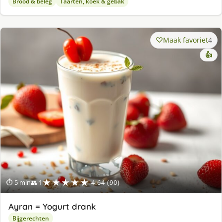
Brood & beleg
Taarten, koek & gebak
Maak favoriet
4
👍
★★★★★
⏱ 5 min
👥 1
4.64 (90)
Ayran = Yogurt drank
Bijgerechten