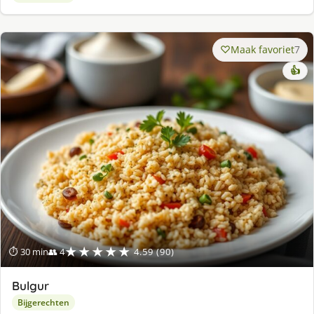
Maak favoriet
7
👍
★★★★★
⏱ 30 min
👥 4
4.59 (90)
Bulgur
Bijgerechten