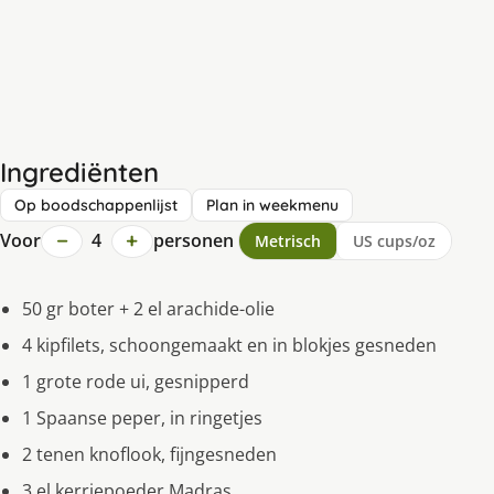
Ingrediënten
Op boodschappenlijst
Plan in weekmenu
−
+
Voor
4
personen
Metrisch
US cups/oz
50 gr boter + 2 el arachide-olie
4 kipfilets, schoongemaakt en in blokjes gesneden
1 grote rode ui, gesnipperd
1 Spaanse peper, in ringetjes
2 tenen knoflook, fijngesneden
3 el kerriepoeder Madras