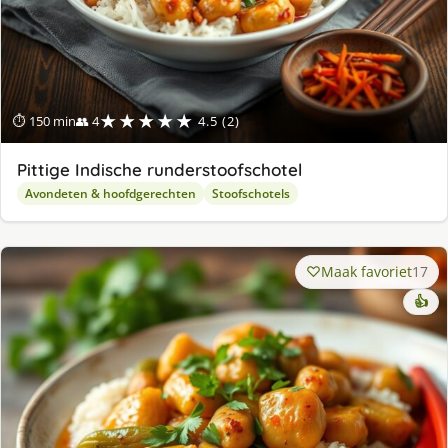
★★★★★
⏱ 150 min
👥 4
4.5 (2)
Pittige Indische runderstoofschotel
Avondeten & hoofdgerechten
Stoofschotels
Maak favoriet
17
👍