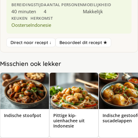
BEREIDINGSTIJD
AANTAL PERSONEN
MOEILIJKHEID
40 minuten
4
Makkelijk
KEUKEN
HERKOMST
Oosterse
Indonesie
Direct naar recept ↓
Beoordeel dit recept ★
Misschien ook lekker
Indische stoofpot
Pittige kip-
Indische gestoo
uienhachee uit
sucadelappen
Indonesie