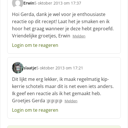
Erwin
5 oktober 2013 om 17:37
:
s
c
Hoi Gerda, dank je wel voor je enthousiaste
h
reactie op dit recept! Laat het je smaken en ik
r
hoor het graag wanneer je deze hebt geproefd.
e
Vriendelijke groetjes, Erwin
e
Melden
f
Login om te reageren
:
slaatje
5 oktober 2013 om 17:21
s
c
Dit lijkt me erg lekker, ik maak regelmatig kip-
h
kerrie schotels maar dit is net even iets anders.
r
Ik geef een reactie als ik het gemaakt heb.
e
Groetjes Gerda :p:p:p:p
e
Melden
f
Login om te reageren
: