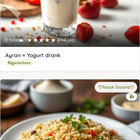
★★★★★
⏱ 5 min
👥 1
4.64 (90)
Ayran = Yogurt drank
Bijgerechten
Maak favoriet
7
👍