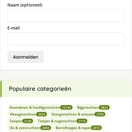
Naam (optioneel)
E-mail
Aanmelden
Populaire categorieën
Avondeten & hoofdgerechten
Bijgerechten
12144
3824
Vleesgerechten
Voorgerechten & amuses
3024
2759
Soepen
Toetjes & nagerechten
2120
2115
Vis & zeevruchten
Borrelhapjes & tapas
2094
2015