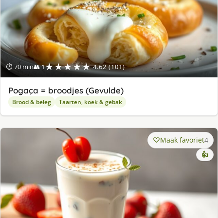
★★★★★
⏱ 70 min
👥 1
4.62 (101)
Pogaça = broodjes (Gevulde)
Brood & beleg
Taarten, koek & gebak
Maak favoriet
4
👍