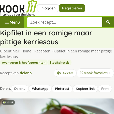
Inloggen
Registreren
Zoek een recept
Menu
Kipfilet in een romige maar
pittige kerriesaus
U bent hier:
Home
›
Recepten
›
Kipfilet in een romige maar pittige
kerriesaus
Avondeten & hoofdgerechten
Stoofschotels
Maak favoriet
11
Recept van
delano
👍
Lekker!
Delen:
WhatsApp
Pinterest
Delen…
Kopieer link
Print
AI-kok