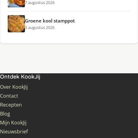
7 augustus 2026
Groene kool stamppot
5 augustus 2026
Ontdek KookJij
Over KookJij
Contact
Recepten
Blog
Mijn KookJij
Nieuwsbrief