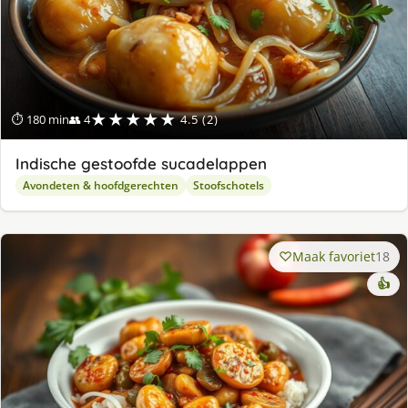
★★★★★
⏱ 180 min
👥 4
4.5 (2)
Indische gestoofde sucadelappen
Avondeten & hoofdgerechten
Stoofschotels
Maak favoriet
18
👍