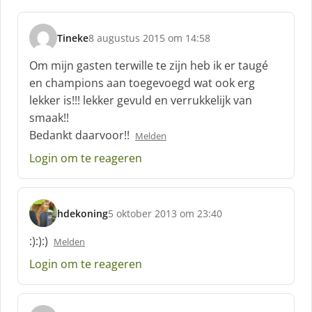
Tineke
8 augustus 2015 om 14:58
s
c
Om mijn gasten terwille te zijn heb ik er taugé
h
en champions aan toegevoegd wat ook erg
r
lekker is!!! lekker gevuld en verrukkelijk van
e
smaak!!
e
f
Bedankt daarvoor!!
Melden
:
Login om te reageren
hdekoning
5 oktober 2013 om 23:40
s
c
:):):)
Melden
h
Login om te reageren
r
e
e
f