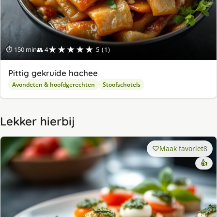
★★★★★
⏱ 150 min
👥 4
5 (1)
Pittig gekruide hachee
Avondeten & hoofdgerechten
Stoofschotels
Lekker hierbij
Maak favoriet
8
👍