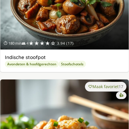
★★★★☆
⏱ 180 min
👥 4
3.94 (17)
Indische stoofpot
Avondeten & hoofdgerechten
Stoofschotels
Maak favoriet
17
👍