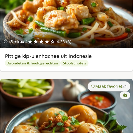
★★★★☆
⏱ 45 min
👥 4
4.33 (3)
Pittige kip-uienhachee uit Indonesie
Avondeten & hoofdgerechten
Stoofschotels
Maak favoriet
21
👍