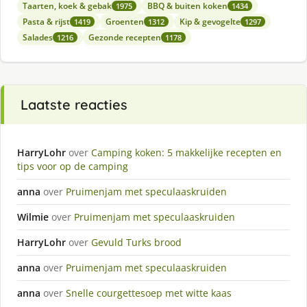
Taarten, koek & gebak
BBQ & buiten koken
1975
1434
Pasta & rijst
Groenten
Kip & gevogelte
1419
1312
1297
Salades
Gezonde recepten
1216
1178
Laatste reacties
HarryLohr
over
Camping koken: 5 makkelijke recepten en
tips voor op de camping
anna
over
Pruimenjam met speculaaskruiden
Wilmie
over
Pruimenjam met speculaaskruiden
HarryLohr
over
Gevuld Turks brood
anna
over
Pruimenjam met speculaaskruiden
anna
over
Snelle courgettesoep met witte kaas