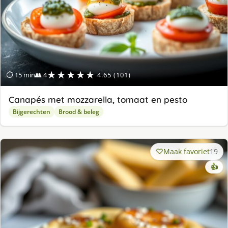
★★★★★
⏱ 15 min
👥 4
4.65 (101)
Canapés met mozzarella, tomaat en pesto
Bijgerechten
Brood & beleg
Maak favoriet
19
👍