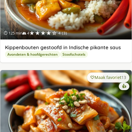
★★★★☆
⏱ 125 min
👥 4
4 (3)
Kippenbouten gestoofd in Indische pikante saus
Avondeten & hoofdgerechten
Stoofschotels
Maak favoriet
13
👍