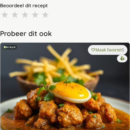
Beoordeel dit recept
★
★
★
★
★
Probeer dit ook
AI-kok
Maak favoriet
5
👍