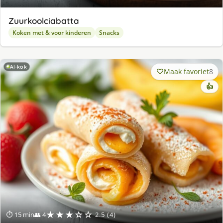
Zuurkoolciabatta
Koken met & voor kinderen
Snacks
AI-kok
Maak favoriet
8
👍
★★★☆☆
⏱ 15 min
👥 4
2.5 (4)