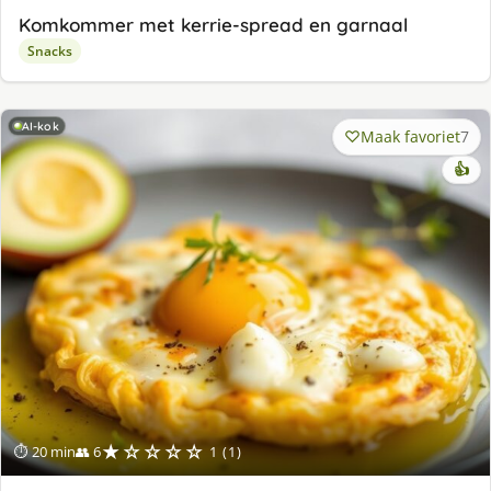
Komkommer met kerrie-spread en garnaal
Snacks
AI-kok
Maak favoriet
7
👍
★☆☆☆☆
⏱ 20 min
👥 6
1 (1)