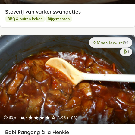
Stoverij van varkenswangetjes
BBQ & buiten koken
Bijgerechten
Maak favoriet
91
ke
👍
1
lek
ge
★★★★☆
⏱ 60 min
👥 4
3.96 (108)
Babi Pangang à la Henkie