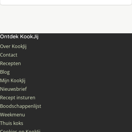
Ontdek KookJij
Over KookJij
Contact
Recepten
Blog
Mijn KookJij
Nieuwsbrief
Recept insturen
Boodschappenlijst
Weekmenu
Thuis koks
Cookies op KookJij