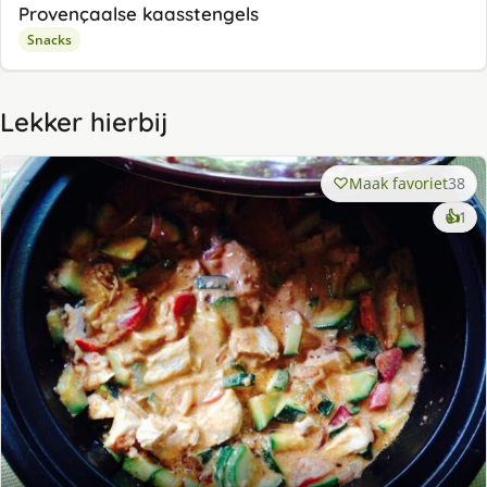
Provençaalse kaasstengels
Snacks
Lekker hierbij
Maak favoriet
38
ke
👍
1
lek
ge