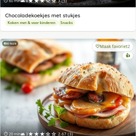
★★★☆☆
⏱ 60 min
👥 8
3 (5)
Chocoladekoekjes met stukjes
Koken met & voor kinderen
Snacks
AI-kok
Maak favoriet
2
👍
★★★☆☆
⏱ 20 min
👥 3
2.67 (3)