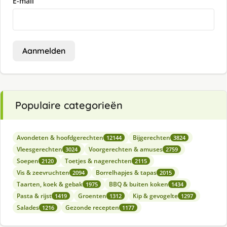
E-mail
Aanmelden
Populaire categorieën
Avondeten & hoofdgerechten
Bijgerechten
12144
3824
Vleesgerechten
Voorgerechten & amuses
3024
2759
Soepen
Toetjes & nagerechten
2120
2115
Vis & zeevruchten
Borrelhapjes & tapas
2094
2015
Taarten, koek & gebak
BBQ & buiten koken
1975
1434
Pasta & rijst
Groenten
Kip & gevogelte
1419
1312
1297
Salades
Gezonde recepten
1216
1177