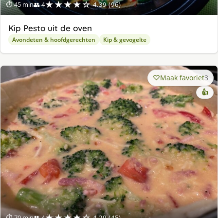
★★★★☆
⏱ 45 min
👥 4
4.39 (96)
Kip Pesto uit de oven
Avondeten & hoofdgerechten
Kip & gevogelte
Maak favoriet
3
👍
★★★★☆
⏱ 70 min
👥 4
4.29 (45)