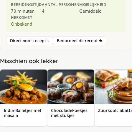
BEREIDINGSTIJD
AANTAL PERSONEN
MOEILIJKHEID
70 minuten
4
Gemiddeld
HERKOMST
Onbekend
Direct naar recept ↓
Beoordeel dit recept ★
Misschien ook lekker
India-Balletjes met
Chocoladekoekjes
Zuurkoolciabatt
masala
met stukjes