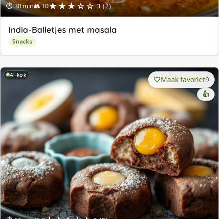
★★★☆☆
⏱ 30 min
👥 10
3 (2)
India-Balletjes met masala
Snacks
AI-kok
Maak favoriet
9
👍