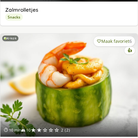
Zalmrolletjes
Snacks
AI-kok
Maak favoriet
6
👍
★★☆☆☆
⏱ 10 min
👥 10
2 (2)