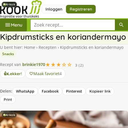
AI-kok
AI-kok
AI-kok
AI-kok
AI-kok
AI-kok
Inloggen
Registreren
Zoek een recept
Menu
Kipdrumsticks en koriandermayo
U bent hier:
Home
›
Recepten
›
Kipdrumsticks en koriandermayo
Snacks
★★★☆☆
Recept van
brinkie1970
3 (2)
Maak favoriet
4
👍
Lekker!
Delen:
WhatsApp
Facebook
Pinterest
Kopieer link
Print
AI-kok