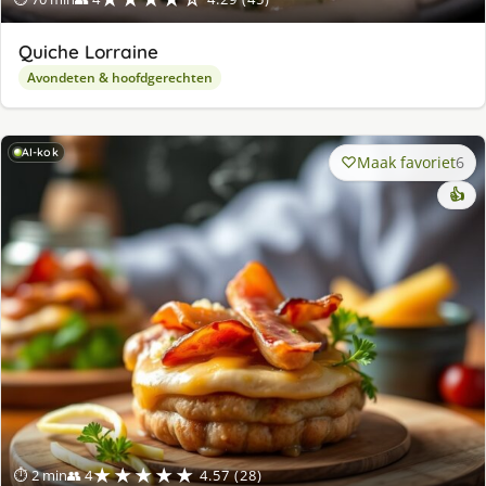
Quiche Lorraine
Avondeten & hoofdgerechten
AI-kok
Maak favoriet
6
👍
★★★★★
⏱ 2 min
👥 4
4.57 (28)