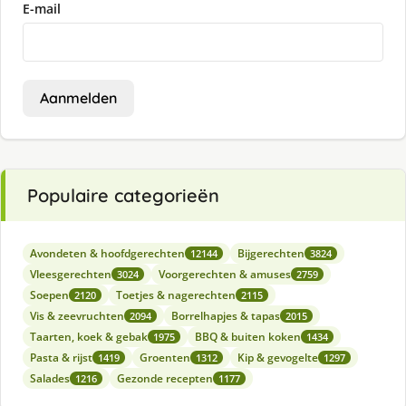
E-mail
Aanmelden
Populaire categorieën
Avondeten & hoofdgerechten
Bijgerechten
12144
3824
Vleesgerechten
Voorgerechten & amuses
3024
2759
Soepen
Toetjes & nagerechten
2120
2115
Vis & zeevruchten
Borrelhapjes & tapas
2094
2015
Taarten, koek & gebak
BBQ & buiten koken
1975
1434
Pasta & rijst
Groenten
Kip & gevogelte
1419
1312
1297
Salades
Gezonde recepten
1216
1177