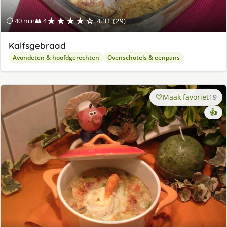
★★★★☆
⏱ 40 min
👥 4
4.31 (29)
Kalfsgebraad
Avondeten & hoofdgerechten
Ovenschotels & eenpans
Maak favoriet
19
👍