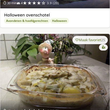
★★★★☆
⏱ 30 min
👥 4
3.9 (20)
Halloween ovenschotel
Avondeten & hoofdgerechten
Halloween
Maak favoriet
25
👍