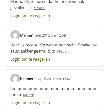
Marina blij te horen dat het in de smaak
h
gevallen is;)
Melden
r
e
Login om te reageren
e
f
:
Marina
1 mei 2012 om 12:59
s
c
Heerlijk recept. Kip was super zacht. Smakelijke
h
saus. Lekker gesmuld. :p
Melden
r
e
Login om te reageren
e
f
:
boomer
25 april 2012 om 09:42
s
c
hmmmmmmmmmmmmmmmmmmmmmmm
h
mm:o
Melden
r
e
Login om te reageren
e