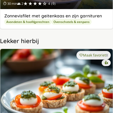
★★★★☆
⏱ 30 min
👥 2
4 (9)
Zonnevisfilet met geitenkaas en zijn garnituren
Avondeten & hoofdgerechten
Ovenschotels & eenpans
Lekker hierbij
Maak favoriet
8
👍