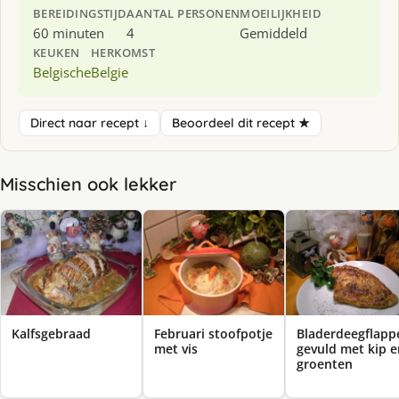
BEREIDINGSTIJD
AANTAL PERSONEN
MOEILIJKHEID
60 minuten
4
Gemiddeld
KEUKEN
HERKOMST
Belgische
Belgie
Direct naar recept ↓
Beoordeel dit recept ★
Misschien ook lekker
Kalfsgebraad
Februari stoofpotje
Bladerdeegflapp
met vis
gevuld met kip e
groenten