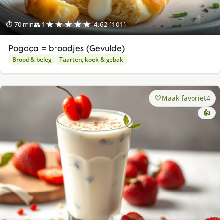
★★★★★
⏱ 70 min
👥 1
4.62 (101)
Pogaça = broodjes (Gevulde)
Brood & beleg
Taarten, koek & gebak
Maak favoriet
4
👍