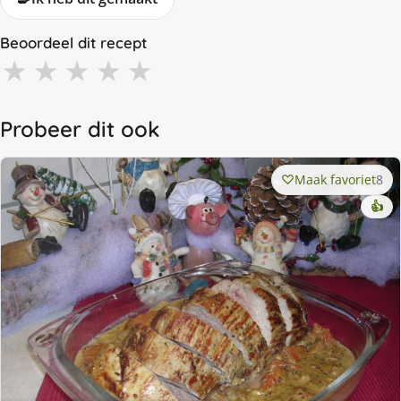
Beoordeel dit recept
★
★
★
★
★
Probeer dit ook
Maak favoriet
8
👍