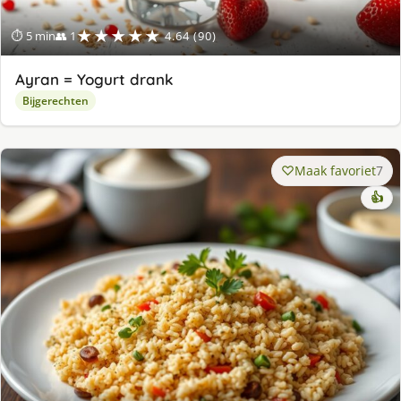
★★★★★
⏱ 5 min
👥 1
4.64 (90)
Ayran = Yogurt drank
Bijgerechten
Maak favoriet
7
👍