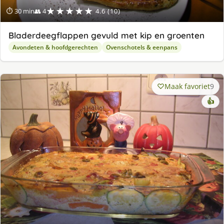
★★★★★
⏱ 30 min
👥 4
4.6 (10)
Bladerdeegflappen gevuld met kip en groenten
Avondeten & hoofdgerechten
Ovenschotels & eenpans
Maak favoriet
9
👍