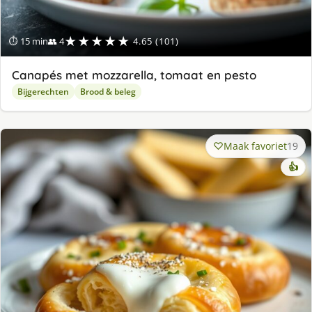
★★★★★
⏱ 15 min
👥 4
4.65 (101)
Canapés met mozzarella, tomaat en pesto
Bijgerechten
Brood & beleg
Maak favoriet
19
👍