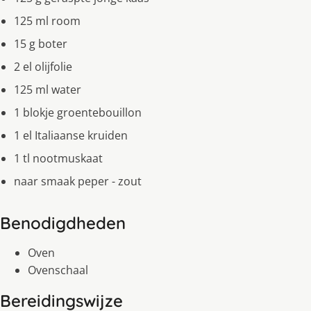
125 ml room
15 g boter
2 el olijfolie
125 ml water
1 blokje groentebouillon
1 el Italiaanse kruiden
1 tl nootmuskaat
naar smaak peper - zout
Benodigdheden
Oven
Ovenschaal
Bereidingswijze