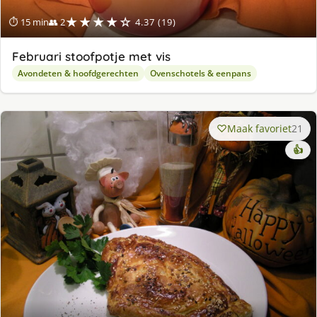
★★★★☆
⏱ 15 min
👥 2
4.37 (19)
Februari stoofpotje met vis
Avondeten & hoofdgerechten
Ovenschotels & eenpans
Maak favoriet
21
👍