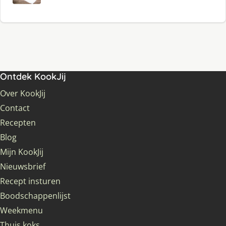
Ontdek KookJij
Over KookJij
Contact
Recepten
Blog
Mijn KookJij
Nieuwsbrief
Recept insturen
Boodschappenlijst
Weekmenu
Thuis koks