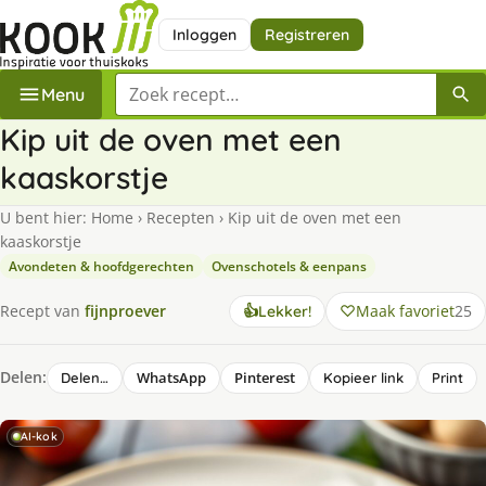
Inloggen
Registreren
Zoek een recept
Menu
Kip uit de oven met een
kaaskorstje
U bent hier:
Home
›
Recepten
›
Kip uit de oven met een
kaaskorstje
Avondeten & hoofdgerechten
Ovenschotels & eenpans
Maak favoriet
25
Recept van
fijnproever
👍
Lekker!
Delen:
WhatsApp
Pinterest
Delen…
Kopieer link
Print
AI-kok