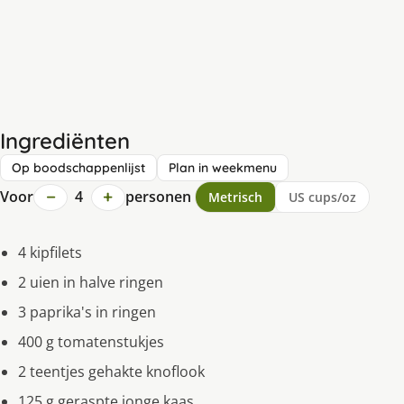
Ingrediënten
Op boodschappenlijst
Plan in weekmenu
−
+
Voor
4
personen
Metrisch
US cups/oz
4 kipfilets
2 uien in halve ringen
3 paprika's in ringen
400 g tomatenstukjes
2 teentjes gehakte knoflook
125 g geraspte jonge kaas