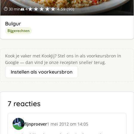
★★★★★
⏱ 30 min
👥 4
4.59 (90)
Bulgur
Bijgerechten
Kook je vaker met KookJij? Stel ons in als voorkeursbron in
Google — dan vind je onze recepten sneller terug.
Instellen als voorkeursbron
7 reacties
fijnproever
1 mei 2012 om 14:05
s
c