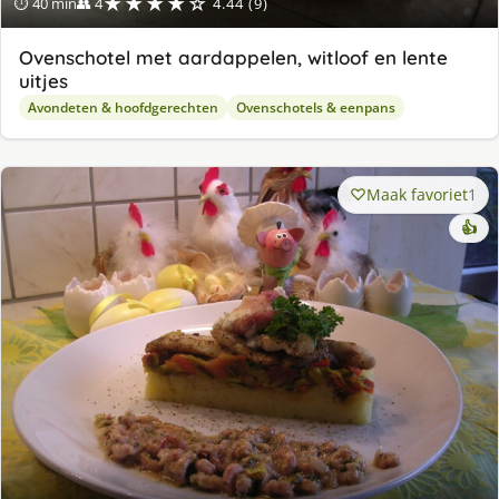
★★★★☆
⏱ 40 min
👥 4
4.44 (9)
Ovenschotel met aardappelen, witloof en lente
uitjes
Avondeten & hoofdgerechten
Ovenschotels & eenpans
Maak favoriet
1
👍