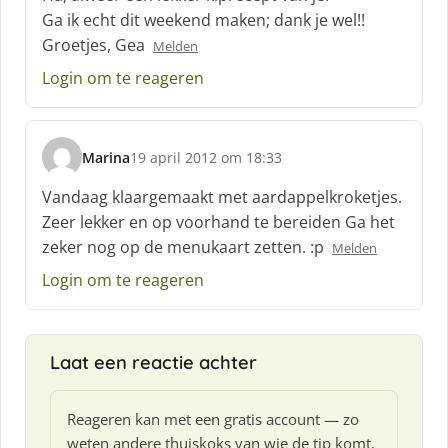
h
Ga ik echt dit weekend maken; dank je wel!!
r
Groetjes, Gea
Melden
e
e
Login om te reageren
f
:
Marina
19 april 2012 om 18:33
s
c
Vandaag klaargemaakt met aardappelkroketjes.
h
Zeer lekker en op voorhand te bereiden Ga het
r
zeker nog op de menukaart zetten. :p
Melden
e
e
Login om te reageren
f
:
Laat een reactie achter
Reageren kan met een gratis account — zo
weten andere thuiskoks van wie de tip komt.