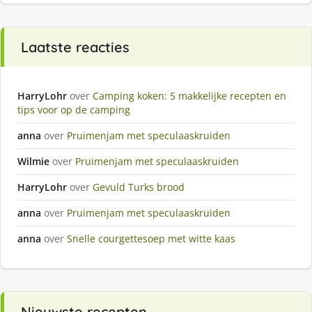
Laatste reacties
HarryLohr
over
Camping koken: 5 makkelijke recepten en
tips voor op de camping
anna
over
Pruimenjam met speculaaskruiden
Wilmie
over
Pruimenjam met speculaaskruiden
HarryLohr
over
Gevuld Turks brood
anna
over
Pruimenjam met speculaaskruiden
anna
over
Snelle courgettesoep met witte kaas
Nieuwste recepten