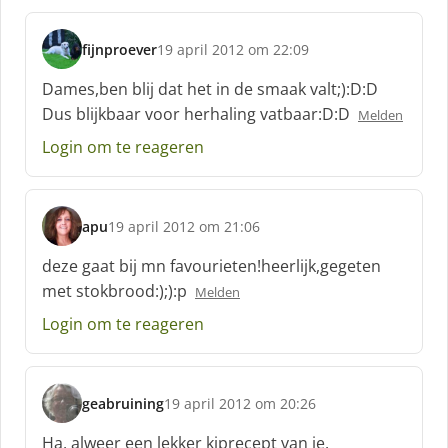
f
:
fijnproever
19 april 2012 om 22:09
s
c
Dames,ben blij dat het in de smaak valt;):D:D
h
Dus blijkbaar voor herhaling vatbaar:D:D
Melden
r
e
Login om te reageren
e
f
:
apu
19 april 2012 om 21:06
s
c
deze gaat bij mn favourieten!heerlijk,gegeten
h
met stokbrood:);):p
Melden
r
e
Login om te reageren
e
f
:
geabruining
19 april 2012 om 20:26
s
c
Ha, alweer een lekker kiprecept van je.