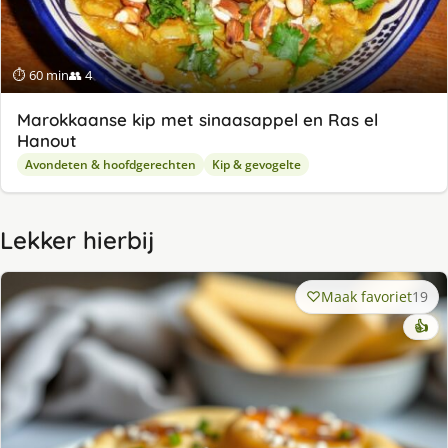
⏱ 60 min
👥 4
Marokkaanse kip met sinaasappel en Ras el
Hanout
Avondeten & hoofdgerechten
Kip & gevogelte
Lekker hierbij
Maak favoriet
19
👍