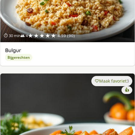
★★★★★
⏱ 30 min
👥 4
4.59 (90)
Bulgur
Bijgerechten
Maak favoriet
3
👍