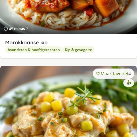
⏱ 45 min
👥 2
Marokkaanse kip
Avondeten & hoofdgerechten
Kip & gevogelte
Maak favoriet
4
👍