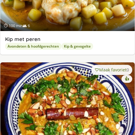
⏱ 100 min
👥 6
Kip met peren
Avondeten & hoofdgerechten
Kip & gevogelte
Maak favoriet
0
👍