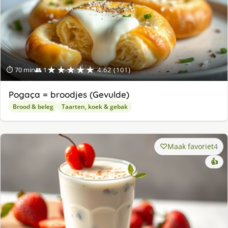
★★★★★
⏱ 70 min
👥 1
4.62 (101)
Pogaça = broodjes (Gevulde)
Brood & beleg
Taarten, koek & gebak
Maak favoriet
4
👍