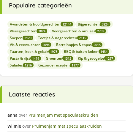
Populaire categorieën
Avondeten & hoofdgerechten
Bijgerechten
12144
3824
Vleesgerechten
Voorgerechten & amuses
3024
2759
Soepen
Toetjes & nagerechten
2120
2115
Vis & zeevruchten
Borrelhapjes & tapas
2094
2015
Taarten, koek & gebak
BBQ & buiten koken
1975
1434
Pasta & rijst
Groenten
Kip & gevogelte
1419
1312
1297
Salades
Gezonde recepten
1216
1177
Laatste reacties
anna
over
Pruimenjam met speculaaskruiden
Wilmie
over
Pruimenjam met speculaaskruiden