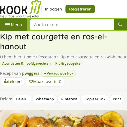
Inloggen
Registreren
Zoek een recept
Menu
Kip met courgette en ras-el-
hanout
U bent hier:
Home
›
Recepten
›
Kip met courgette en ras-el-hanout
Avondeten & hoofdgerechten
Kip & gevogelte
Recept van
pwiggers
Vertrouwde kok
Maak favoriet
0
👍
Lekker!
Delen:
WhatsApp
Pinterest
Delen…
Kopieer link
Print