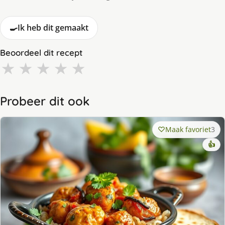
🍳
Ik heb dit gemaakt
Beoordeel dit recept
★
★
★
★
★
Probeer dit ook
Maak favoriet
3
👍