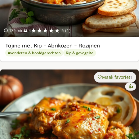
★★★★★
⏱ 135 min
👥 4
5 (1)
Tajine met Kip – Abrikozen – Rozijnen
Avondeten & hoofdgerechten
Kip & gevogelte
Maak favoriet
1
👍