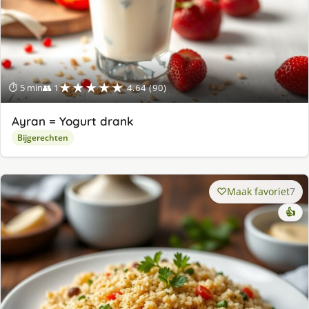
★★★★★
⏱ 5 min
👥 1
4.64 (90)
Ayran = Yogurt drank
Bijgerechten
Maak favoriet
7
👍