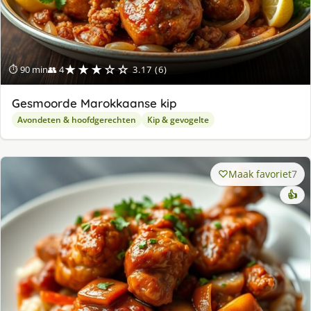
★★★☆☆
⏱ 90 min
👥 4
3.17 (6)
Gesmoorde Marokkaanse kip
Avondeten & hoofdgerechten
Kip & gevogelte
Maak favoriet
7
👍