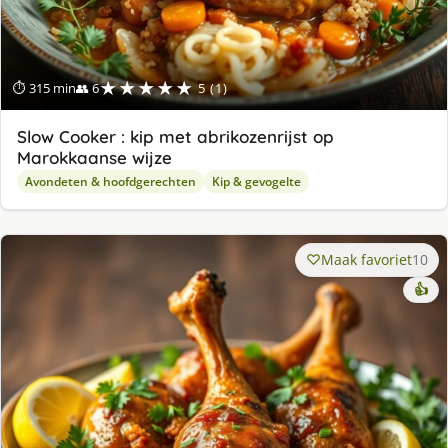
★★★★★
⏱ 315 min
👥 6
5 (1)
Slow Cooker : kip met abrikozenrijst op
Marokkaanse wijze
Avondeten & hoofdgerechten
Kip & gevogelte
Maak favoriet
10
👍