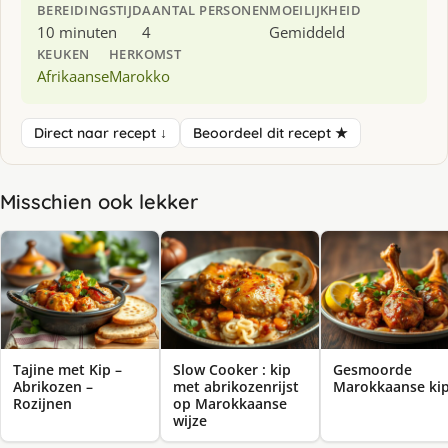
BEREIDINGSTIJD
AANTAL PERSONEN
MOEILIJKHEID
10 minuten
4
Gemiddeld
KEUKEN
HERKOMST
Afrikaanse
Marokko
Direct naar recept ↓
Beoordeel dit recept ★
Misschien ook lekker
Tajine met Kip –
Slow Cooker : kip
Gesmoorde
Abrikozen –
met abrikozenrijst
Marokkaanse ki
Rozijnen
op Marokkaanse
wijze