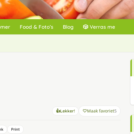
omer
Food & Foto’s
Blog
🎲 Verras me
Maak favoriet
5
👍
Lekker!
nk
Print