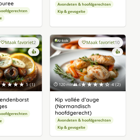
puree
Avondeten & hoofdgerechten
hoofdgerechten
Kip & gevogelte
e
AI-kok
Maak favoriet
2
Maak favoriet
10
👍
👍
★★★★★
★★★★☆
5 (1)
⏱ 120 min
👥 4
4 (2)
eendenborst
Kip vallée d’auge
ges
(Normandisch
hoofdgerecht)
hoofdgerechten
Avondeten & hoofdgerechten
e
Kip & gevogelte