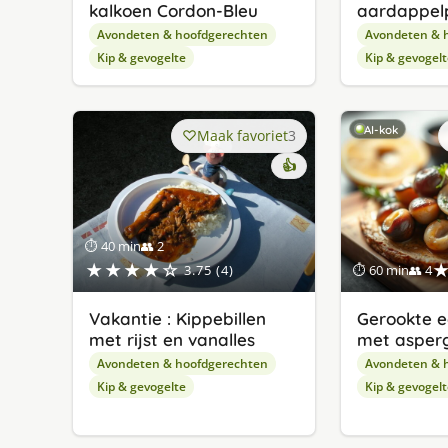
kalkoen Cordon-Bleu
aardappel
Avondeten & hoofdgerechten
Avondeten & 
Kip & gevogelte
Kip & gevogelt
AI-kok
Maak favoriet
3
👍
⏱ 40 min
👥 2
★★★★☆
3.75 (4)
⏱ 60 min
👥 4
Vakantie : Kippebillen
Gerookte 
met rijst en vanalles
met asper
Avondeten & hoofdgerechten
Avondeten & 
Kip & gevogelte
Kip & gevogelt