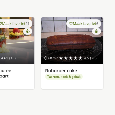
Maak favoriet
21
Maak favoriet
6
👍
👍
★★★★★
4.61 (18)
⏱ 60 min
4.5 (20)
uree :
Rabarber cake
apart
Taarten, koek & gebak