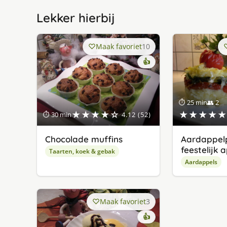
Lekker hierbij
Maak favoriet
10
👍
⏱ 25 min
👥 2
★★★★☆
★★★★★
⏱ 30 min
4.12 (52)
Chocolade muffins
Aardappelp
feestelijk 
Taarten, koek & gebak
Aardappels
Maak favoriet
3
👍