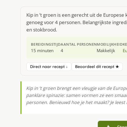
Kip in ’t groen is een gerecht uit de Europes
genoeg voor 4 personen. Belangrijkste ingredi
en stokbrood.
BEREIDINGSTIJD
AANTAL PERSONEN
MOEILIJKHEID
K
15 minuten
4
Makkelijk
E
Direct naar recept ↓
Beoordeel dit recept ★
Kip in ’t groen brengt een vleugje van de Euro
panklare spinazie: samen vormen ze een smaakv
personen. Benieuwd hoe je het maakt? Je leest 