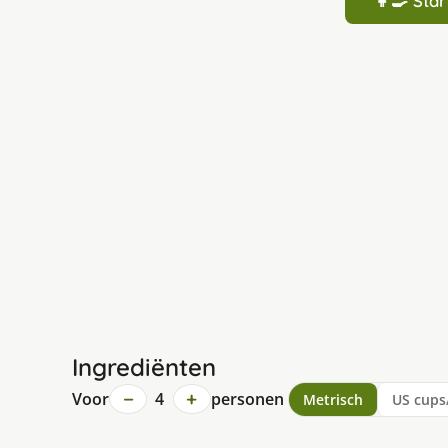
👩‍🍳 St
Ingrediënten
−
+
Voor
4
personen
Metrisch
US cups