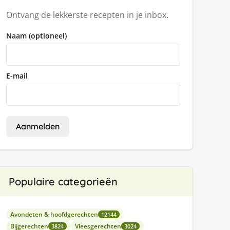
Ontvang de lekkerste recepten in je inbox.
Naam (optioneel)
E-mail
Aanmelden
Populaire categorieën
Avondeten & hoofdgerechten
12144
Bijgerechten
Vleesgerechten
3824
3024