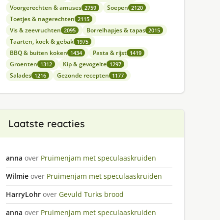
Voorgerechten & amuses
Soepen
2759
2120
Toetjes & nagerechten
2115
Vis & zeevruchten
Borrelhapjes & tapas
2095
2015
Taarten, koek & gebak
1975
BBQ & buiten koken
Pasta & rijst
1434
1419
Groenten
Kip & gevogelte
1312
1297
Salades
Gezonde recepten
1216
1177
Laatste reacties
anna
over
Pruimenjam met speculaaskruiden
Wilmie
over
Pruimenjam met speculaaskruiden
HarryLohr
over
Gevuld Turks brood
anna
over
Pruimenjam met speculaaskruiden