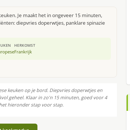
e keuken. Je maakt het in ongeveer 15 minuten,
ënten: diepvries doperwtjes, panklare spinazie
EUKEN
HERKOMST
uropese
Frankrijk
pese keuken op je bord. Diepvries doperwtjes en
ol geheel. Klaar in zo'n 15 minuten, goed voor 4
het hieronder stap voor stap.