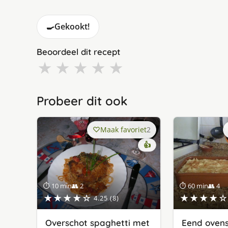
🍳
Gekookt!
Beoordeel dit recept
★
★
★
★
★
Probeer dit ook
Maak favoriet
2
👍
⏱ 10 min
👥 2
⏱ 60 min
👥 4
★★★★☆
★★★★☆
4.25 (8)
Overschot spaghetti met
Eend ovens