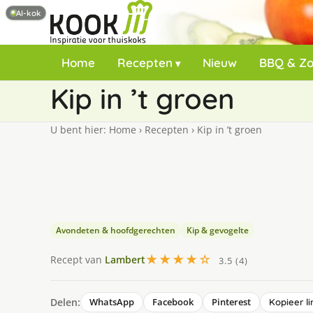
AI-kok
Home
Recepten
Nieuw
BBQ & Z
Kip in ’t groen
U bent hier:
Home
›
Recepten
›
Kip in ’t groen
Avondeten & hoofdgerechten
Kip & gevogelte
★★★★☆
Recept van
Lambert
3.5 (4)
Delen:
WhatsApp
Facebook
Pinterest
Kopieer li