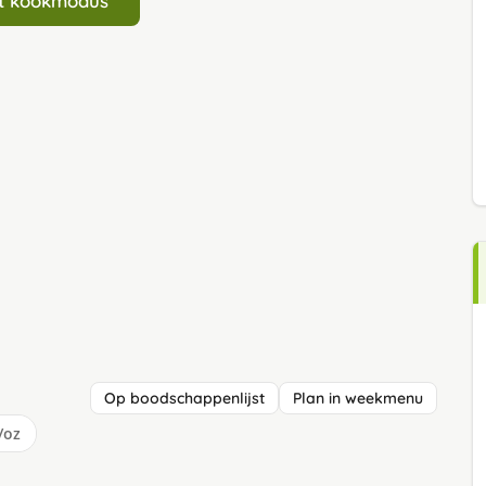
art kookmodus
Op boodschappenlijst
Plan in weekmenu
/oz