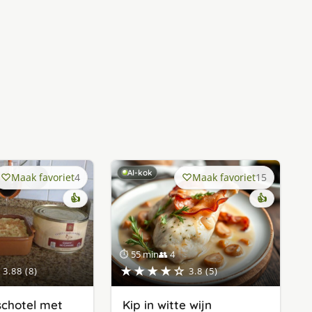
AI-kok
Maak favoriet
4
Maak favoriet
15
👍
👍
⏱ 55 min
👥 4
★★★★☆
3.88 (8)
3.8 (5)
chotel met
Kip in witte wijn