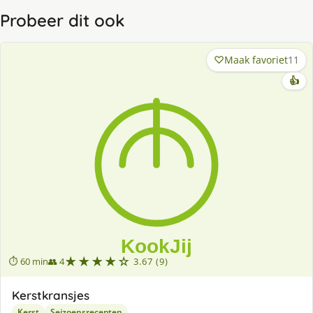
Probeer dit ook
Maak favoriet
11
👍
★★★★☆
⏱ 60 min
👥 4
3.67 (9)
Kerstkransjes
Kerst
Seizoensrecepten