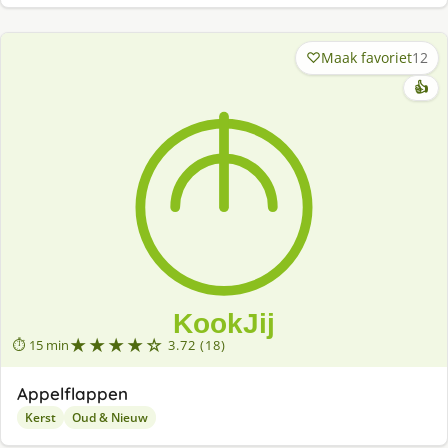
Maak favoriet
12
👍
★★★★☆
⏱ 15 min
3.72 (18)
Appelflappen
Kerst
Oud & Nieuw