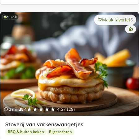
AI-kok
Maak favoriet
6
👍
★★★★★
⏱ 2 min
👥 4
4.57 (28)
Stoverij van varkenswangetjes
BBQ & buiten koken
Bijgerechten