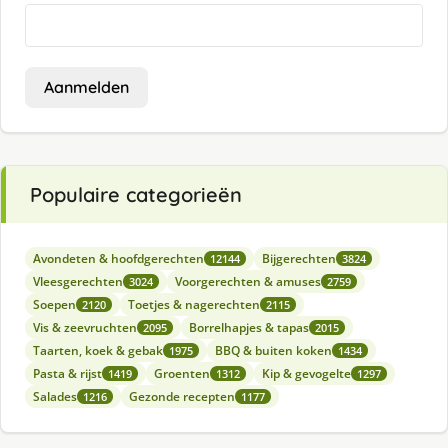
Aanmelden
Populaire categorieën
Avondeten & hoofdgerechten
Bijgerechten
12144
3824
Vleesgerechten
Voorgerechten & amuses
3024
2759
Soepen
Toetjes & nagerechten
2120
2115
Vis & zeevruchten
Borrelhapjes & tapas
2095
2015
Taarten, koek & gebak
BBQ & buiten koken
1975
1434
Pasta & rijst
Groenten
Kip & gevogelte
1419
1312
1297
Salades
Gezonde recepten
1216
1177