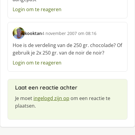
r
e
Login om te reageren
e
f
:
kooktan
4 november 2007 om 08:16
s
c
Hoe is de verdeling van de 250 gr. chocolade? Of
h
gebruik je 2x 250 gr. van de noir de noir?
r
e
Login om te reageren
e
f
:
Laat een reactie achter
Je moet
ingelogd zijn op
om een reactie te
plaatsen.