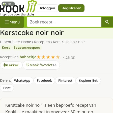
AI-kok
Inloggen
Registreren
Zoek een recept
Menu
Kerstcake noir noir
U bent hier:
Home
›
Recepten
›
Kerstcake noir noir
Kerst
Seizoensrecepten
★★★★☆
Recept van
bobbeltje
4.25 (8)
Maak favoriet
14
👍
Lekker!
Delen:
WhatsApp
Facebook
Pinterest
Kopieer link
Print
Kerstcake noir noir is een beproefd recept van
KookJij. Je maakt het in ongeveer 60 minuten,