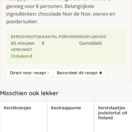
genoeg voor 8 personen. Belangrijkste
ingrediënten: chocolade Noir de Noir, eieren en
poedersuiker.
BEREIDINGSTIJD
AANTAL PERSONEN
MOEILIJKHEID
60 minuten
8
Gemiddeld
HERKOMST
Onbekend
Direct naar recept ↓
Beoordeel dit recept ★
Misschien ook lekker
Kerstkransjes
Koolraappuree
Kerstvlaaitjes
Joulutortut uit
Finland