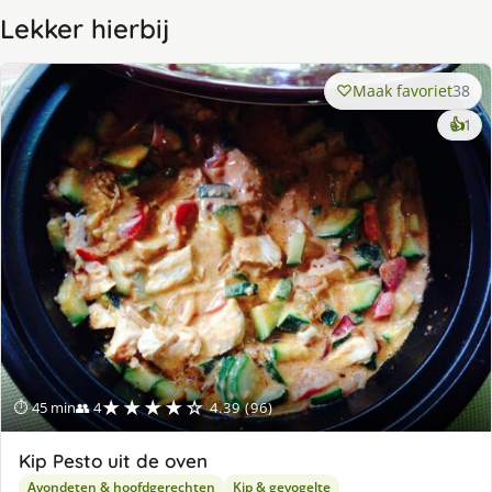
Lekker hierbij
Maak favoriet
38
ke
👍
1
lek
ge
★★★★☆
⏱ 45 min
👥 4
4.39 (96)
Kip Pesto uit de oven
Avondeten & hoofdgerechten
Kip & gevogelte