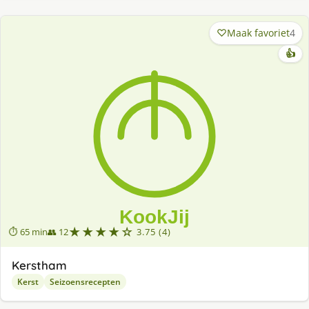
Maak favoriet
4
👍
★★★★☆
⏱ 65 min
👥 12
3.75 (4)
Kerstham
Kerst
Seizoensrecepten