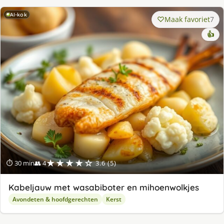
AI-kok
Maak favoriet
7
👍
★★★★☆
⏱ 30 min
👥 4
3.6 (5)
Kabeljauw met wasabiboter en mihoenwolkjes
Avondeten & hoofdgerechten
Kerst