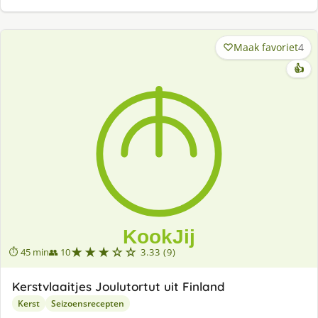
Maak favoriet
4
👍
★★★☆☆
⏱ 45 min
👥 10
3.33 (9)
Kerstvlaaitjes Joulutortut uit Finland
Kerst
Seizoensrecepten