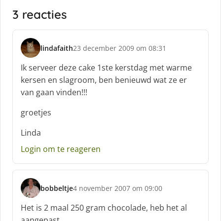
3 reacties
lindafaith
23 december 2009 om 08:31
s
c
Ik serveer deze cake 1ste kerstdag met warme
h
kersen en slagroom, ben benieuwd wat ze er
r
van gaan vinden!!!
e
e
groetjes
f
:
Linda
Login om te reageren
bobbeltje
4 november 2007 om 09:00
s
c
Het is 2 maal 250 gram chocolade, heb het al
h
aangepast