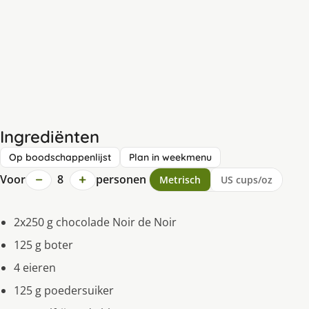
Ingrediënten
Op boodschappenlijst
Plan in weekmenu
−
+
Voor
8
personen
Metrisch
US cups/oz
2x250 g chocolade Noir de Noir
125 g boter
4 eieren
125 g poedersuiker