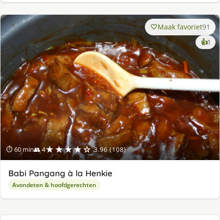
Maak favoriet
91
ke
👍
1
lek
ge
★★★★☆
⏱ 60 min
👥 4
3.96 (108)
Babi Pangang à la Henkie
Avondeten & hoofdgerechten