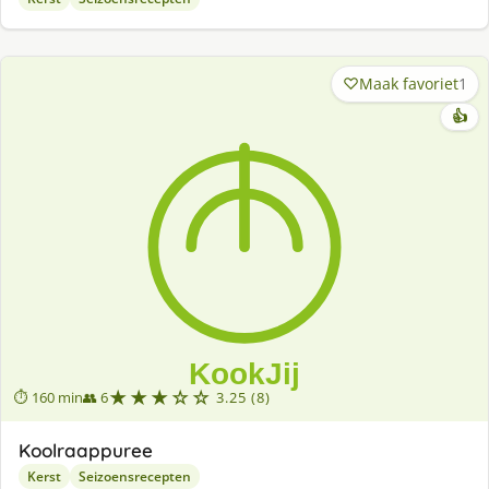
Maak favoriet
1
👍
★★★☆☆
⏱ 160 min
👥 6
3.25 (8)
Koolraappuree
Kerst
Seizoensrecepten