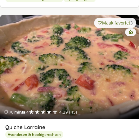
Maak favoriet
3
👍
★★★★☆
⏱ 70 min
👥 4
4.29 (45)
Quiche Lorraine
Avondeten & hoofdgerechten