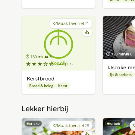
Maak favoriet
21
👍
⏱ 120 min
👥 8
⏱ 180 min
👥 6
★★★☆☆
3.41 (17)
IJscake me
IJs & sorbets
Kerstbrood
Brood & beleg
Kerst
Lekker hierbij
AI-kok
AI-kok
Maak favoriet
28
👍