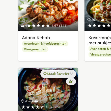
⏱ 30 min
👥 2
★★★★★
★★★★★
👥 4
4.67 (141)
Adana Kebab
Kavurma(r
met stukjes
Avondeten & hoofdgerechten
Avondeten & 
Vleesgerechten
Vleesgerecht
Maak favoriet
38
keer
👍
1
lekker
gevonden
⏱ 45 min
👥 4
★★★★☆
4.39 (96)