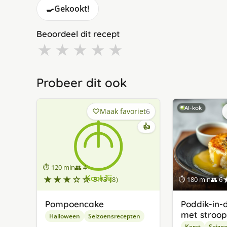
🍳
Gekookt!
Beoordeel dit recept
★
★
★
★
★
Probeer dit ook
AI-kok
Maak favoriet
6
👍
⏱ 120 min
👥 4
★★★☆☆
3.13 (8)
⏱ 180 min
👥 6
Pompoencake
Poddik-in
met stroop
Halloween
Seizoensrecepten
Kerst
Seizo