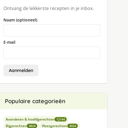
Ontvang de lekkerste recepten in je inbox.
Naam (optioneel)
E-mail
Aanmelden
Populaire categorieën
Avondeten & hoofdgerechten
12144
Bijgerechten
Vleesgerechten
3824
3024