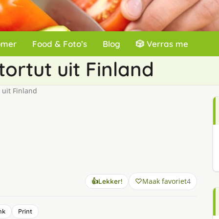
omer
Food & Foto’s
Blog
🎲 Verras me
tortut uit Finland
 uit Finland
Maak favoriet
4
👍
Lekker!
nk
Print