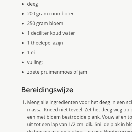
deeg
200 gram roomboter
250 gram bloem
1 deciliter koud water
1 theelepel azijn
1 ei
vulling:
zoete pruimenmoes of jam
Bereidingswijze
Meng alle ingrediënten voor het deeg in een 
massa. Kneed niet teveel. Zet het deeg weg op ee
een met bloem bestrooide plank. Vouw af en to
uit tot een lap van 1/2 cm. dik. Snij de plak in b
de hoeken van de blokjes. Leg een klontje pr