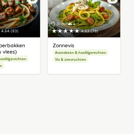
⏱ 30 min
👥 4
★★★★★
4.64 (83)
4.63 (78)
oerbakken
Zonnevis
 vlees)
Avondeten & hoofdgerechten
hoofdgerechten
Vis & zeevruchten
en