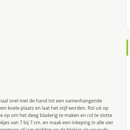
schaal snel met de hand tot een samenhangende
n koele plaats en laat het stijf worden. Rol uit op
e op om het deeg bladerig te maken en rol te slotte
lokjes van 7 bij 7 cm. en maak een inkeping in alle vier
uimenmoes of jam midden op de blokjes en vouw de