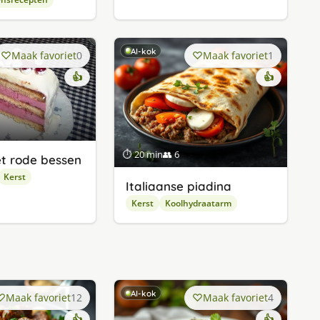
AI-kok
Maak favoriet
0
Maak favoriet
1
👍
👍
⏱ 20 min
👥 6
t rode bessen
Kerst
Italiaanse piadina
Kerst
Koolhydraatarm
AI-kok
Maak favoriet
12
Maak favoriet
4
👍
👍