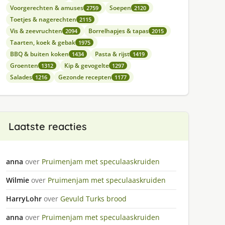
Voorgerechten & amuses
Soepen
2759
2120
Toetjes & nagerechten
2115
Vis & zeevruchten
Borrelhapjes & tapas
2094
2015
Taarten, koek & gebak
1975
BBQ & buiten koken
Pasta & rijst
1434
1419
Groenten
Kip & gevogelte
1312
1297
Salades
Gezonde recepten
1216
1177
Laatste reacties
anna
over
Pruimenjam met speculaaskruiden
Wilmie
over
Pruimenjam met speculaaskruiden
HarryLohr
over
Gevuld Turks brood
anna
over
Pruimenjam met speculaaskruiden