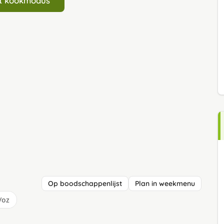
art kookmodus
Op boodschappenlijst
Plan in weekmenu
/oz