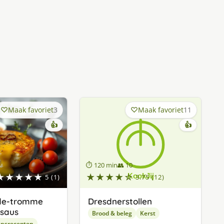
Maak favoriet
3
Maak favoriet
11
👍
👍
⏱ 120 min
👥 10
★★★★★
★★★★☆
5 (1)
3.75 (12)
-de-tromme
Dresdnerstollen
saus
Brood & beleg
Kerst
ensrecepten