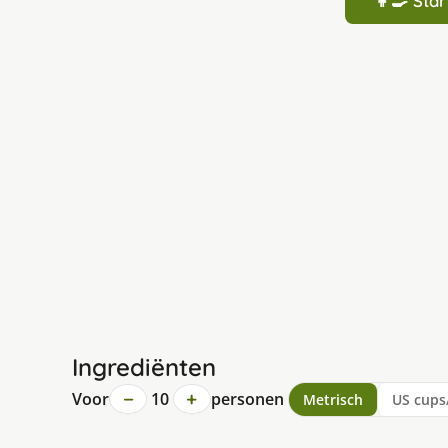
👩‍🍳 St
Ingrediënten
−
+
Voor
10
personen
Metrisch
US cups