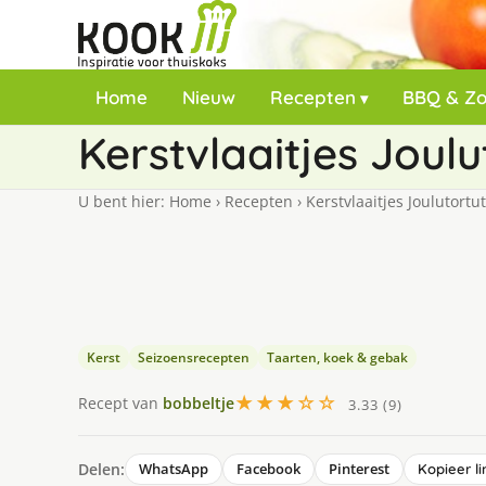
Home
Nieuw
Recepten
BBQ & Z
Kerstvlaaitjes Joulu
U bent hier:
Home
›
Recepten
›
Kerstvlaaitjes Joulutortut
Kerst
Seizoensrecepten
Taarten, koek & gebak
★★★☆☆
Recept van
bobbeltje
3.33 (9)
Delen:
WhatsApp
Facebook
Pinterest
Kopieer li