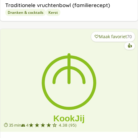
Traditionele vruchtenbowl (familierecept)
Dranken & cocktails
Kerst
Maak favoriet
70
👍
★★★★☆
⏱ 35 min
👥 4
4.38 (95)