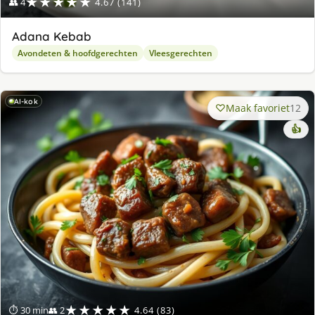
★★★★★
👥 4
4.67 (141)
Adana Kebab
Avondeten & hoofdgerechten
Vleesgerechten
AI-kok
Maak favoriet
12
👍
★★★★★
⏱ 30 min
👥 2
4.64 (83)