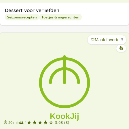
Dessert voor verliefden
Seizoensrecepten
Toetjes & nagerechten
Maak favoriet
3
👍
★★★★☆
⏱ 20 min
👥 4
3.63 (8)