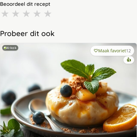
Beoordeel dit recept
★
★
★
★
★
Probeer dit ook
AI-kok
Maak favoriet
12
👍