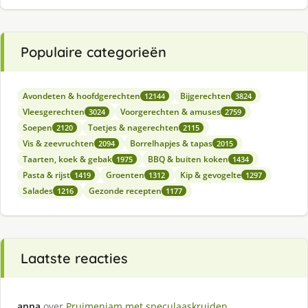
Populaire categorieën
Avondeten & hoofdgerechten
Bijgerechten
12144
3824
Vleesgerechten
Voorgerechten & amuses
3024
2759
Soepen
Toetjes & nagerechten
2120
2115
Vis & zeevruchten
Borrelhapjes & tapas
2094
2015
Taarten, koek & gebak
BBQ & buiten koken
1975
1434
Pasta & rijst
Groenten
Kip & gevogelte
1419
1312
1297
Salades
Gezonde recepten
1216
1177
Laatste reacties
anna
over
Pruimenjam met speculaaskruiden