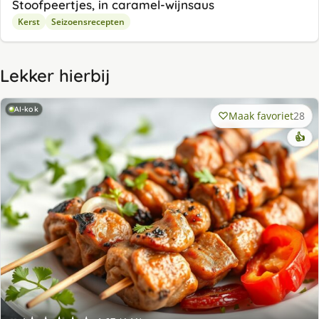
Stoofpeertjes, in caramel-wijnsaus
Kerst
Seizoensrecepten
Lekker hierbij
AI-kok
Maak favoriet
28
👍