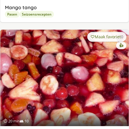
Mango tango
Pasen
Seizoensrecepten
Maak favoriet
0
👍
⏱ 20 min
👥 10