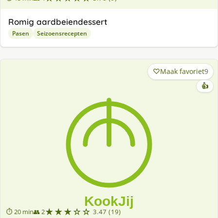
Romig aardbeiendessert
Pasen
Seizoensrecepten
Maak favoriet
9
👍
★★★☆☆
⏱ 20 min
👥 2
3.47 (19)