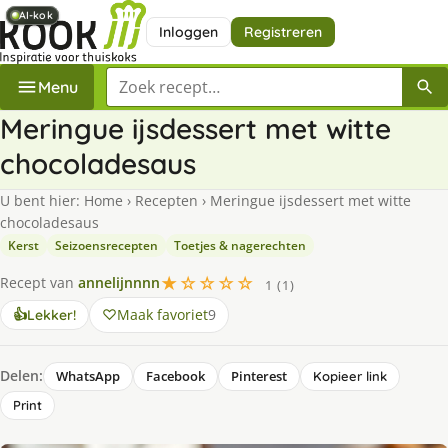
AI-kok
AI-kok
AI-kok
Inloggen
Registreren
Zoek een recept
Menu
Meringue ijsdessert met witte
chocoladesaus
U bent hier:
Home
›
Recepten
›
Meringue ijsdessert met witte
chocoladesaus
Kerst
Seizoensrecepten
Toetjes & nagerechten
★☆☆☆☆
Recept van
annelijnnnn
1 (1)
Maak favoriet
9
👍
Lekker!
Delen:
WhatsApp
Facebook
Pinterest
Kopieer link
Print