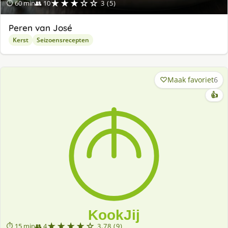
★★★☆☆
⏱ 60 min
👥 10
3 (5)
Peren van José
Kerst
Seizoensrecepten
Maak favoriet
6
👍
★★★★☆
⏱ 15 min
👥 4
3.78 (9)