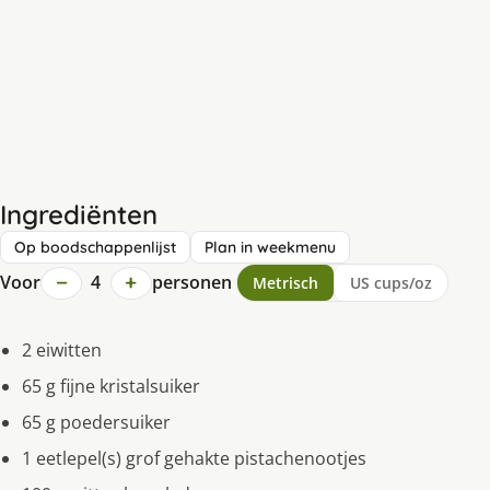
Ingrediënten
Op boodschappenlijst
Plan in weekmenu
−
+
Voor
4
personen
Metrisch
US cups/oz
2 eiwitten
65 g fijne kristalsuiker
65 g poedersuiker
1 eetlepel(s) grof gehakte pistachenootjes