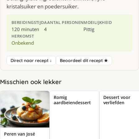
kristalsuiker en poedersuiker.
BEREIDINGSTIJD
AANTAL PERSONEN
MOEILIJKHEID
120 minuten
4
Pittig
HERKOMST
Onbekend
Direct naar recept ↓
Beoordeel dit recept ★
Misschien ook lekker
Romig
Dessert voor
aardbeiendessert
verliefden
Peren van José