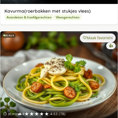
Kavurma(roerbakken met stukjes vlees)
Avondeten & hoofdgerechten
Vleesgerechten
AI-kok
Maak favoriet
4
👍
★★★★★
⏱ 30 min
👥 4
4.63 (78)