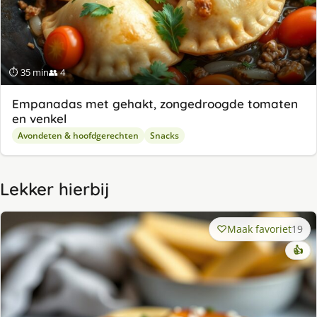
⏱ 35 min
👥 4
Empanadas met gehakt, zongedroogde tomaten
en venkel
Avondeten & hoofdgerechten
Snacks
Lekker hierbij
Maak favoriet
19
👍