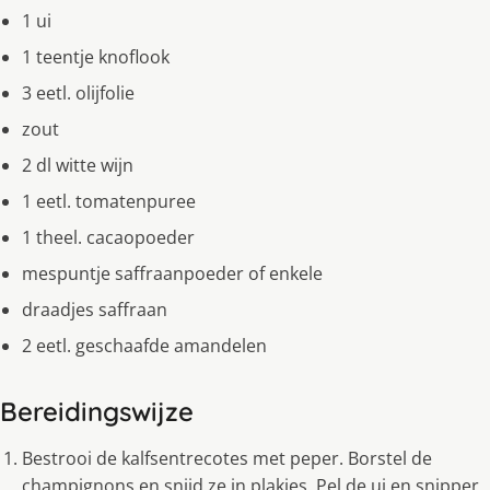
1 ui
1 teentje knoflook
3 eetl. olijfolie
zout
2 dl witte wijn
1 eetl. tomatenpuree
1 theel. cacaopoeder
mespuntje saffraanpoeder of enkele
draadjes saffraan
2 eetl. geschaafde amandelen
Bereidingswijze
Bestrooi de kalfsentrecotes met peper. Borstel de
champignons en snijd ze in plakjes. Pel de ui en snipper