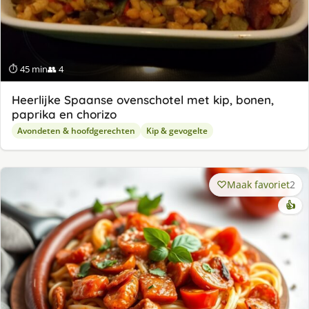
⏱ 45 min
👥 4
Heerlijke Spaanse ovenschotel met kip, bonen,
paprika en chorizo
Avondeten & hoofdgerechten
Kip & gevogelte
Maak favoriet
2
👍