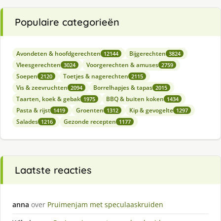
Populaire categorieën
Avondeten & hoofdgerechten
Bijgerechten
12144
3824
Vleesgerechten
Voorgerechten & amuses
3024
2759
Soepen
Toetjes & nagerechten
2120
2115
Vis & zeevruchten
Borrelhapjes & tapas
2094
2015
Taarten, koek & gebak
BBQ & buiten koken
1975
1434
Pasta & rijst
Groenten
Kip & gevogelte
1419
1312
1297
Salades
Gezonde recepten
1216
1177
Laatste reacties
anna
over
Pruimenjam met speculaaskruiden