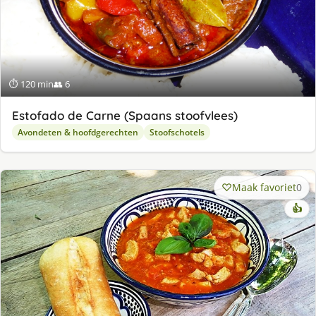
⏱ 120 min
👥 6
Estofado de Carne (Spaans stoofvlees)
Avondeten & hoofdgerechten
Stoofschotels
Maak favoriet
0
👍