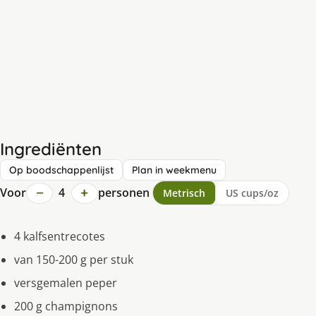
Ingrediënten
Op boodschappenlijst
Plan in weekmenu
−
+
Voor
4
personen
Metrisch
US cups/oz
4 kalfsentrecotes
van 150-200 g per stuk
versgemalen peper
200 g champignons