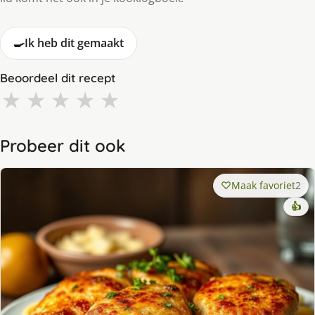
🍳
Ik heb dit gemaakt
Beoordeel dit recept
★
★
★
★
★
Probeer dit ook
Maak favoriet
2
👍