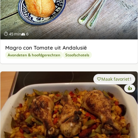
⏱ 45 min
👥 6
Magro con Tomate uit Andalusië
Avondeten & hoofdgerechten
Stoofschotels
Maak favoriet
1
👍