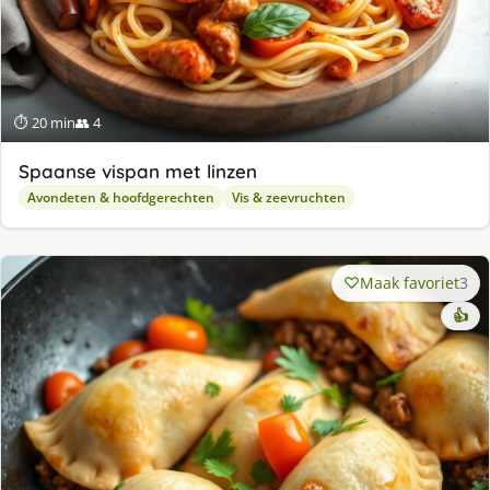
⏱ 20 min
👥 4
Spaanse vispan met linzen
Avondeten & hoofdgerechten
Vis & zeevruchten
Maak favoriet
3
👍