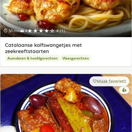
★★★★☆
⏱ 50 min
👥 4
4 (1)
Catalaanse kalfswangetjes met
zeekreeftstaarten
Avondeten & hoofdgerechten
Vleesgerechten
Maak favoriet
0
👍