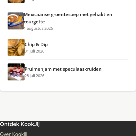
Mexicaanse groentesoep met gehakt en
courgette
1 augustus 2026
Chip & Dip
31 juli 2026
Pruimenjam met speculaaskruiden
28 juli 2026
Ontdek KookJij
Over KookJij