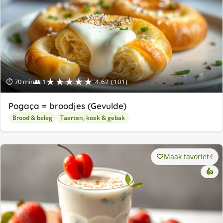
★★★★★
⏱ 70 min
👥 1
4.62 (101)
Pogaça = broodjes (Gevulde)
Brood & beleg
Taarten, koek & gebak
Maak favoriet
4
👍