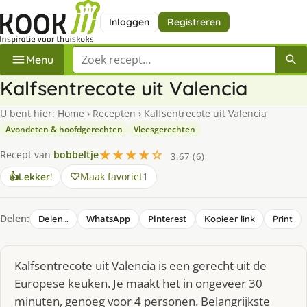
Inloggen
Registreren
Zoek een recept
Menu
Kalfsentrecote uit Valencia
U bent hier:
Home
›
Recepten
›
Kalfsentrecote uit Valencia
Avondeten & hoofdgerechten
Vleesgerechten
★★★★☆
Recept van
bobbeltje
3.67 (6)
Maak favoriet
1
👍
Lekker!
Delen:
WhatsApp
Pinterest
Delen…
Kopieer link
Print
Kalfsentrecote uit Valencia is een gerecht uit de
Europese keuken. Je maakt het in ongeveer 30
minuten, genoeg voor 4 personen. Belangrijkste