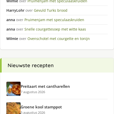
Wilmie
over
Pruimenjam met speculaaskruiden
HarryLohr
over
Gevuld Turks brood
anna
over
Pruimenjam met speculaaskruiden
anna
over
Snelle courgettesoep met witte kaas
Wilmie
over
Ovenschotel met courgette en tonijn
Nieuwste recepten
Preitaart met cantharellen
7 augustus 2026
Groene kool stamppot
5 augustus 2026