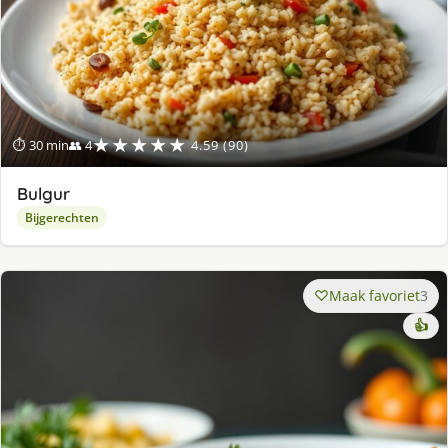
★★★★★
⏱ 30 min
👥 4
4.59 (90)
Bulgur
Bijgerechten
Maak favoriet
3
👍