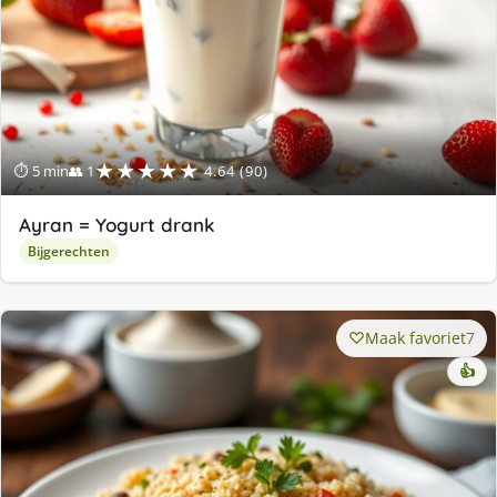
★★★★★
⏱ 5 min
👥 1
4.64 (90)
Ayran = Yogurt drank
Bijgerechten
Maak favoriet
7
👍