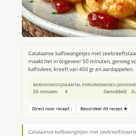
Catalaanse kalfswangetjes met zeekreeftstaar
maakt het in ongeveer 50 minuten, genoeg voo
kalfsvlees, kreeft van 450 gr en aardappelen.
BEREIDINGSTIJD
AANTAL PERSONEN
MOEILIJKHEID
K
50 minuten
4
Gemiddeld
E
Direct naar recept ↓
Beoordeel dit recept ★
Catalaanse kalfswangetjes met zeekreeftstaart