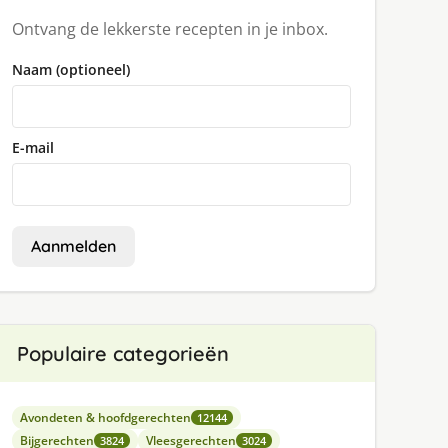
Ontvang de lekkerste recepten in je inbox.
Naam (optioneel)
E-mail
Aanmelden
Populaire categorieën
Avondeten & hoofdgerechten
12144
Bijgerechten
Vleesgerechten
3824
3024