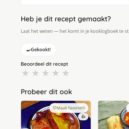
Heb je dit recept gemaakt?
Laat het weten — het komt in je kooklogboek te s
🍳
Gekookt!
Beoordeel dit recept
★
★
★
★
★
Probeer dit ook
Maak favoriet
0
👍