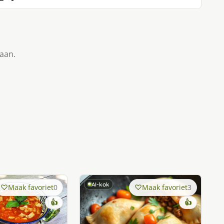
taan.
AI-kok
Maak favoriet
0
Maak favoriet
3
👍
👍