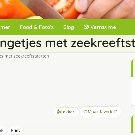
omer
Food & Foto’s
Blog
🎲 Verras me
ngetjes met zeekreefts
es met zeekreeftstaarten
Maak favoriet
2
👍
Lekker!
nk
Print