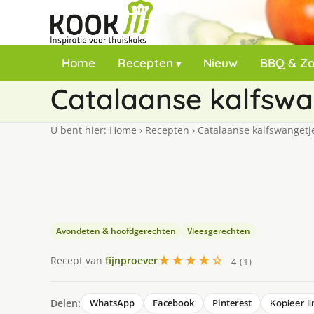
Home
Recepten
Nieuw
BBQ & Z
Catalaanse kalfswa
U bent hier:
Home
›
Recepten
›
Catalaanse kalfswangetj
Avondeten & hoofdgerechten
Vleesgerechten
★★★★☆
Recept van
fijnproever
4 (1)
Delen:
WhatsApp
Facebook
Pinterest
Kopieer li