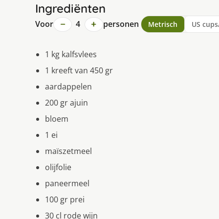
Ingrediënten
−
+
Voor
4
personen
Metrisch
US cups
1 kg kalfsvlees
1 kreeft van 450 gr
aardappelen
200 gr ajuin
bloem
1 ei
maïszetmeel
olijfolie
paneermeel
100 gr prei
30 cl rode wijn