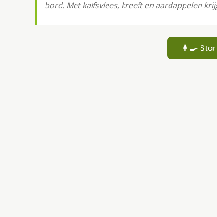
bord. Met kalfsvlees, kreeft en aardappelen kri
👩‍🍳 St