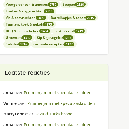
Voorgerechten & amuses
Soepen
2759
2120
Toetjes & nagerechten
2115
Vis & zeevruchten
Borrelhapjes & tapas
2095
2015
Taarten, koek & gebak
1975
BBQ & buiten koken
Pasta & rijst
1434
1419
Groenten
Kip & gevogelte
1312
1297
Salades
Gezonde recepten
1216
1177
Laatste reacties
anna
over
Pruimenjam met speculaaskruiden
Wilmie
over
Pruimenjam met speculaaskruiden
HarryLohr
over
Gevuld Turks brood
anna
over
Pruimenjam met speculaaskruiden