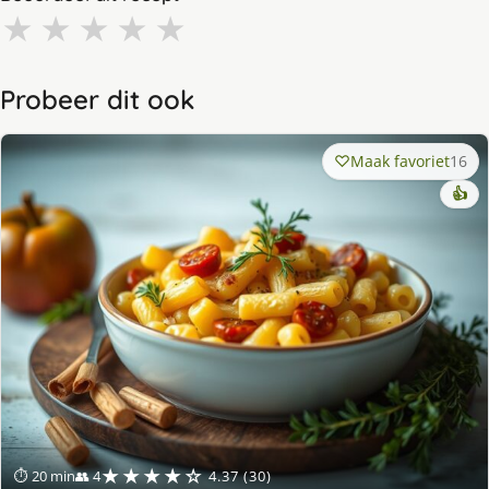
★
★
★
★
★
Probeer dit ook
Maak favoriet
16
👍
★★★★☆
⏱ 20 min
👥 4
4.37 (30)