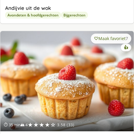
Andijvie uit de wok
Avondeten & hoofdgerechten
Bijgerechten
Maak favoriet
7
👍
★★★★☆
⏱ 35 min
👥 4
3.58 (33)