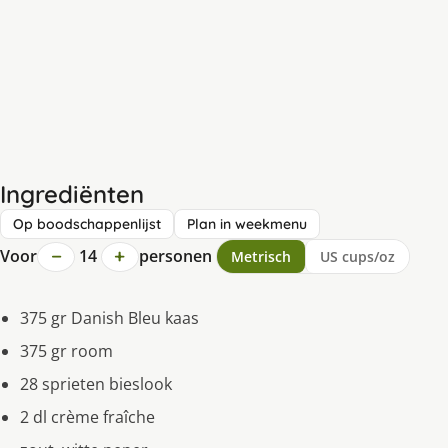
Ingrediënten
Op boodschappenlijst
Plan in weekmenu
−
+
Voor
14
personen
Metrisch
US cups/oz
375 gr Danish Bleu kaas
375 gr room
28 sprieten bieslook
2 dl crème fraîche