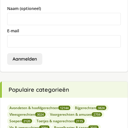
Naam (optioneel)
E-mail
Aanmelden
Populaire categorieën
Avondeten & hoofdgerechten
Bijgerechten
12144
3824
Vleesgerechten
Voorgerechten & amuses
3024
2759
Soepen
Toetjes & nagerechten
2120
2115
Vis & zeevruchten
Borrelhapjes & tapas
2094
2015