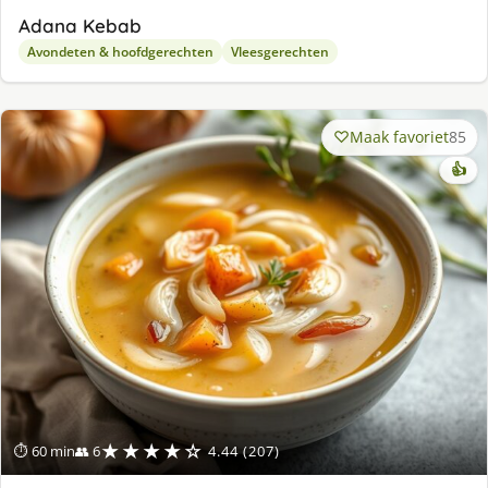
Adana Kebab
Avondeten & hoofdgerechten
Vleesgerechten
Maak favoriet
85
👍
★★★★☆
⏱ 60 min
👥 6
4.44 (207)