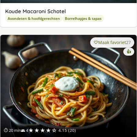
Koude Macaroni Schotel
Avondeten & hoofdgerechten
Borrelhapjes & tapas
Maak favoriet
27
👍
★★★★☆
⏱ 20 min
👥 4
4.15 (20)