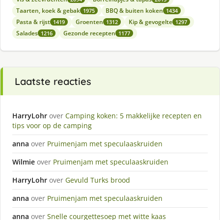
Taarten, koek & gebak
BBQ & buiten koken
1975
1434
Pasta & rijst
Groenten
Kip & gevogelte
1419
1312
1297
Salades
Gezonde recepten
1216
1177
Laatste reacties
HarryLohr
over
Camping koken: 5 makkelijke recepten en
tips voor op de camping
anna
over
Pruimenjam met speculaaskruiden
Wilmie
over
Pruimenjam met speculaaskruiden
HarryLohr
over
Gevuld Turks brood
anna
over
Pruimenjam met speculaaskruiden
anna
over
Snelle courgettesoep met witte kaas