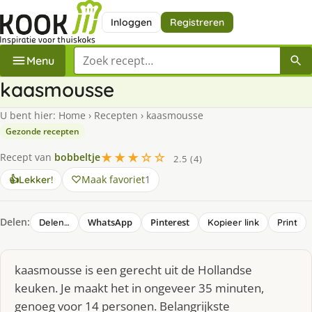
Inloggen
Registreren
Zoek een recept
Menu
kaasmousse
U bent hier:
Home
›
Recepten
›
kaasmousse
Gezonde recepten
★★★☆☆
Recept van
bobbeltje
2.5 (4)
Maak favoriet
1
👍
Lekker!
Delen:
WhatsApp
Pinterest
Delen…
Kopieer link
Print
kaasmousse is een gerecht uit de Hollandse
keuken. Je maakt het in ongeveer 35 minuten,
genoeg voor 14 personen. Belangrijkste