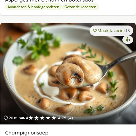
Avondeten & hoofdgerechten
Gezonde recepten
Maak favoriet
15
👍
★★★★★
⏱ 20 min
👥 4
4.75 (4)
Champignonsoep