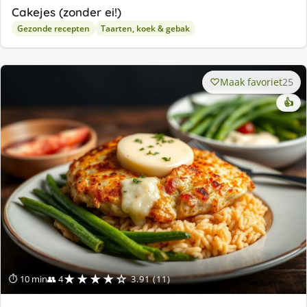
Cakejes (zonder ei!)
Gezonde recepten
Taarten, koek & gebak
Maak favoriet
25
👍
★★★★☆
⏱ 10 min
👥 4
3.91 (11)