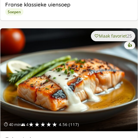
Franse klassieke uiensoep
Soepen
Maak favoriet
25
👍
★★★★★
⏱ 40 min
👥 4
4.56 (117)