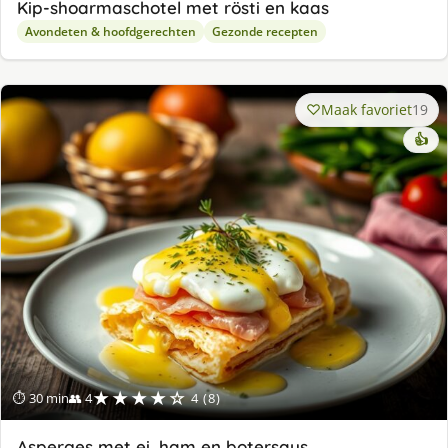
Kip-shoarmaschotel met rösti en kaas
Avondeten & hoofdgerechten
Gezonde recepten
Maak favoriet
19
👍
★★★★☆
⏱ 30 min
👥 4
4 (8)
Asperges met ei, ham en botersaus