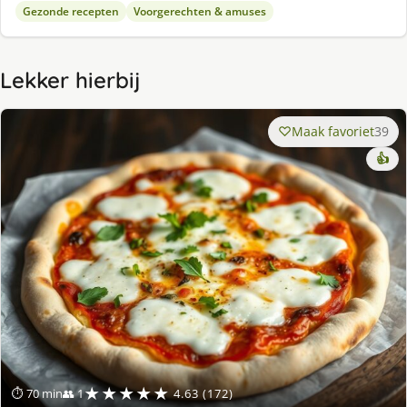
Gezonde recepten
Voorgerechten & amuses
Lekker hierbij
Maak favoriet
39
👍
★★★★★
⏱ 70 min
👥 1
4.63 (172)