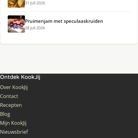
31 juli 2026
Pruimenjam met speculaaskruiden
28 juli 2026
Ontdek KookJij
Over KookJij
Contact
Recepten
Blog
Mijn KookJij
Nieuwsbrief