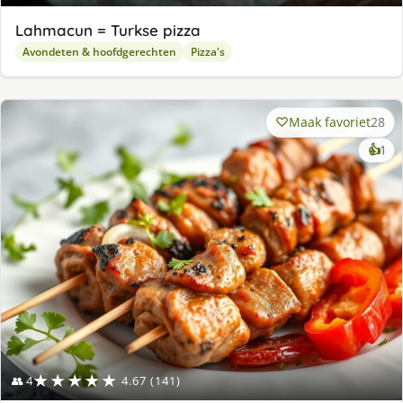
Lahmacun = Turkse pizza
Avondeten & hoofdgerechten
Pizza's
Maak favoriet
28
ke
👍
1
lek
ge
★★★★★
👥 4
4.67 (141)