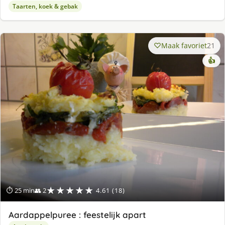
Taarten, koek & gebak
Maak favoriet
21
👍
★★★★★
⏱ 25 min
👥 2
4.61 (18)
Aardappelpuree : feestelijk apart