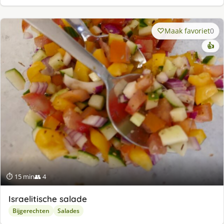
Maak favoriet
0
👍
⏱ 15 min
👥 4
Israelitische salade
Bijgerechten
Salades