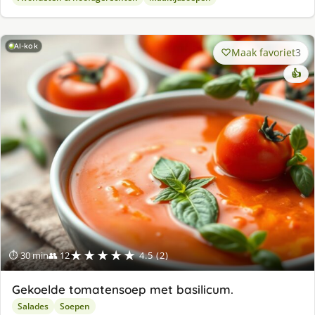
AI-kok
Maak favoriet
3
👍
★★★★★
⏱ 30 min
👥 12
4.5 (2)
Gekoelde tomatensoep met basilicum.
Salades
Soepen