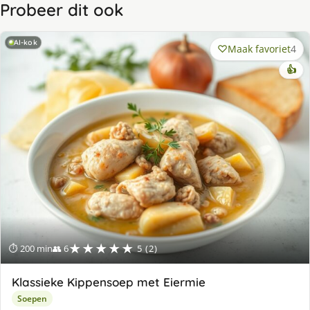
Probeer dit ook
AI-kok
Maak favoriet
4
👍
★★★★★
⏱ 200 min
👥 6
5 (2)
Klassieke Kippensoep met Eiermie
Soepen