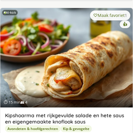
AI-kok
Maak favoriet
1
👍
⏱ 15 min
👥 4
Kipshoarma met rijkgevulde salade en hete saus
en eigengemaakte knoflook saus
Avondeten & hoofdgerechten
Kip & gevogelte