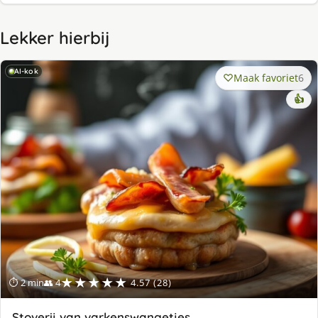
Lekker hierbij
AI-kok
Maak favoriet
6
👍
★★★★★
⏱ 2 min
👥 4
4.57 (28)
Stoverij van varkenswangetjes