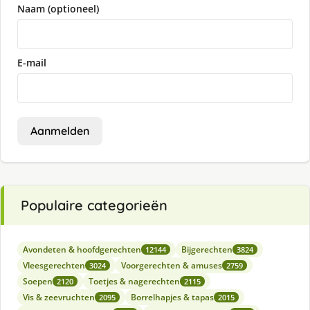
Naam (optioneel)
E-mail
Aanmelden
Populaire categorieën
Avondeten & hoofdgerechten
Bijgerechten
12144
3824
Vleesgerechten
Voorgerechten & amuses
3024
2759
Soepen
Toetjes & nagerechten
2120
2115
Vis & zeevruchten
Borrelhapjes & tapas
2095
2015