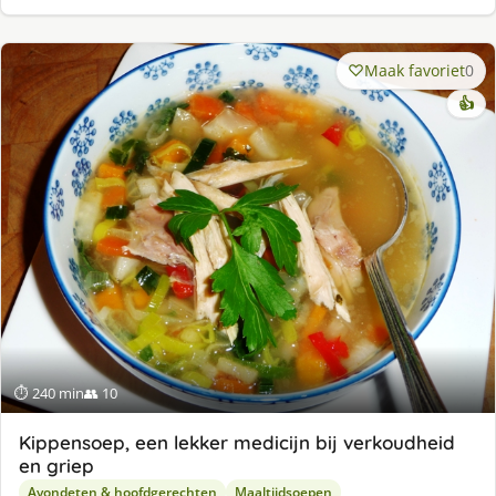
Maak favoriet
0
👍
⏱ 240 min
👥 10
Kippensoep, een lekker medicijn bij verkoudheid
en griep
Avondeten & hoofdgerechten
Maaltijdsoepen