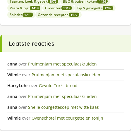
Taarten, koek & gebak
BBQ & buiten koken
1975
1434
Pasta & rijst
Groenten
Kip & gevogelte
1419
1312
1297
Salades
Gezonde recepten
1216
1177
Laatste reacties
anna
over
Pruimenjam met speculaaskruiden
Wilmie
over
Pruimenjam met speculaaskruiden
HarryLohr
over
Gevuld Turks brood
anna
over
Pruimenjam met speculaaskruiden
anna
over
Snelle courgettesoep met witte kaas
Wilmie
over
Ovenschotel met courgette en tonijn