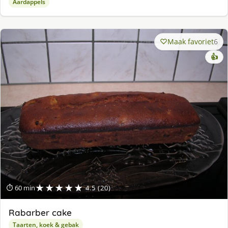
Aardappels
Maak favoriet
6
👍
★★★★★
⏱ 60 min
4.5 (20)
Rabarber cake
Taarten, koek & gebak