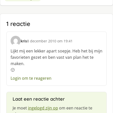
1 reactie
kris
8 december 2010 om 19:41
s
c
Lijkt mij een lekker apart soepje. Heb het bij mijn
h
favorieten gezet en ben vast van plan het te
r
maken.
e
🙂
e
f
Login om te reageren
:
Laat een reactie achter
Je moet
ingelogd zijn op
om een reactie te