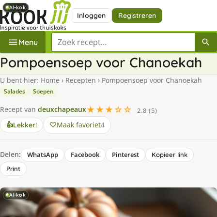
AI-kok
AI-kok
AI-kok
AI-kok
AI-kok
Inloggen
Registreren
Zoek een recept
Menu
Pompoensoep voor Chanoekah
U bent hier:
Home
›
Recepten
›
Pompoensoep voor Chanoekah
Salades
Soepen
★★★☆☆
Recept van
deuxchapeaux
2.8 (5)
Maak favoriet
4
👍
Lekker!
Delen:
WhatsApp
Facebook
Pinterest
Kopieer link
Print
AI-kok