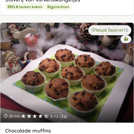
BBQ & buiten koken
Bijgerechten
Maak favoriet
10
👍
★★★★☆
⏱ 30 min
4.12 (52)
Chocolade muffins