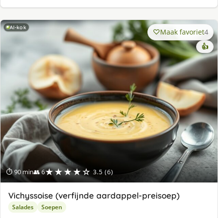
AI-kok
Maak favoriet
4
👍
★★★★☆
⏱ 90 min
👥 6
3.5 (6)
Vichyssoise (verfijnde aardappel-preisoep)
Salades
Soepen