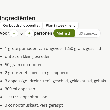
Ingrediënten
Op boodschappenlijst
Plan in weekmenu
−
+
Voor
6
personen
Metrisch
US cups/oz
1 grote pompoen van ongeveer 1250 gram, geschild
ontpit en klein gesneden
50 gram roomboter
2 grote zoete uien, fijn gesnipperd
3 appels (goudreinetten), geschild, geklokhuisd, gehakt
300 ml appelsap
1200 cc kippenbouillon
3 cc nootmuskaat, vers geraspt