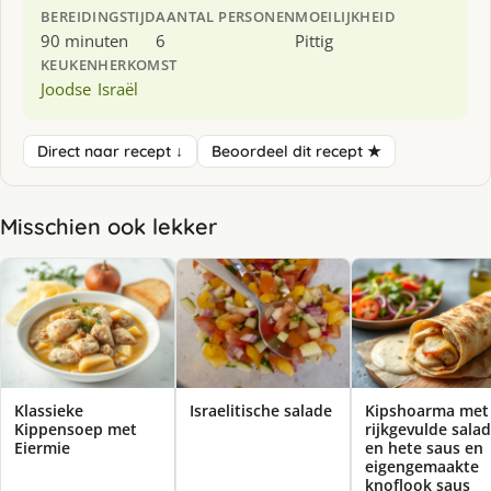
BEREIDINGSTIJD
AANTAL PERSONEN
MOEILIJKHEID
90 minuten
6
Pittig
KEUKEN
HERKOMST
Joodse
Israël
Direct naar recept ↓
Beoordeel dit recept ★
Misschien ook lekker
Klassieke
Israelitische salade
Kipshoarma met
Kippensoep met
rijkgevulde sala
Eiermie
en hete saus en
eigengemaakte
knoflook saus