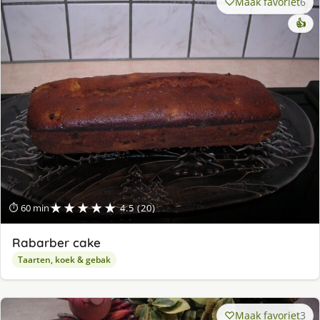
Maak favoriet
6
👍
★★★★★
⏱ 60 min
4.5 (20)
Rabarber cake
Taarten, koek & gebak
Maak favoriet
3