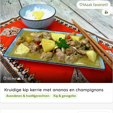
Maak favoriet
0
👍
⏱ 60 min
👥 4
Kruidige kip kerrie met ananas en champignons
Avondeten & hoofdgerechten
Kip & gevogelte