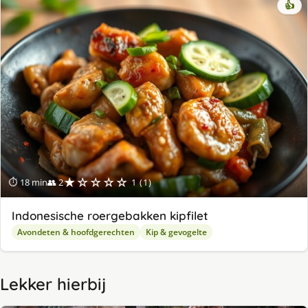
👍
★☆☆☆☆
⏱ 18 min
👥 2
1 (1)
Indonesische roergebakken kipfilet
Avondeten & hoofdgerechten
Kip & gevogelte
Lekker hierbij