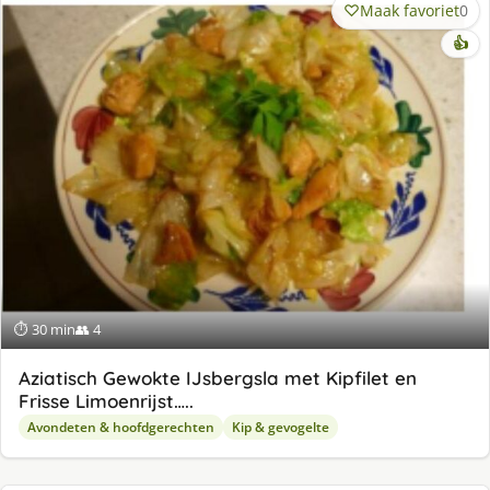
Maak favoriet
0
👍
⏱ 30 min
👥 4
Aziatisch Gewokte IJsbergsla met Kipfilet en
Frisse Limoenrijst…..
Avondeten & hoofdgerechten
Kip & gevogelte