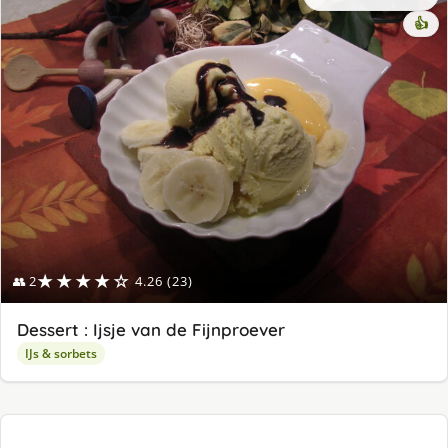
👍
★★★★☆
👥 2
4.26 (23)
Dessert : Ijsje van de Fijnproever
IJs & sorbets