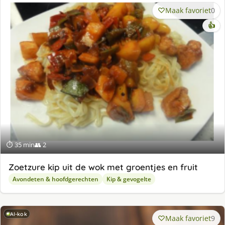
Maak favoriet
0
👍
⏱ 35 min
👥 2
Zoetzure kip uit de wok met groentjes en fruit
Avondeten & hoofdgerechten
Kip & gevogelte
AI-kok
Maak favoriet
9