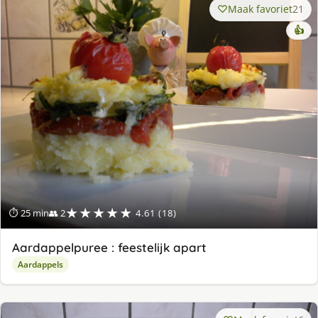
Maak favoriet
21
👍
★★★★★
⏱ 25 min
👥 2
4.61 (18)
Aardappelpuree : feestelijk apart
Aardappels