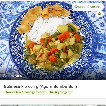
Maak favoriet
0
👍
⏱ 30 min
👥 6
Balinese kip curry (Ayam Bumbu Bali)
Avondeten & hoofdgerechten
Kip & gevogelte