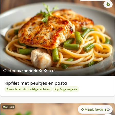
👍
★★★☆☆
⏱ 45 min
👥 4
3 (2)
Kipfilet met peultjes en pasta
Avondeten & hoofdgerechten
Kip & gevogelte
AI-kok
Maak favoriet
5