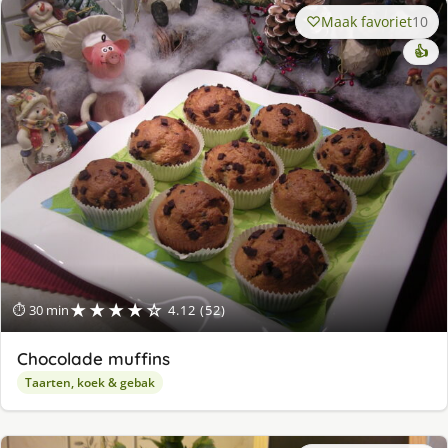
Maak favoriet
10
👍
★★★★☆
⏱ 30 min
4.12 (52)
Chocolade muffins
Taarten, koek & gebak