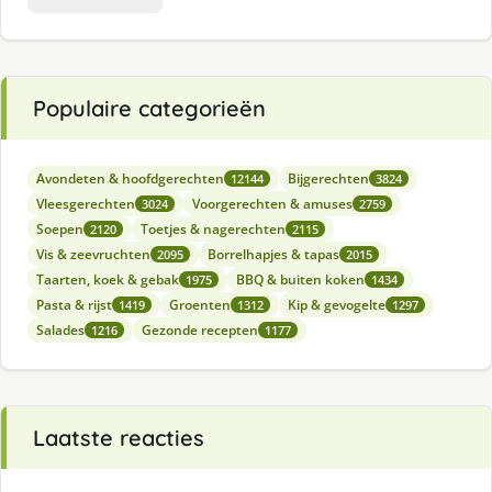
Populaire categorieën
Avondeten & hoofdgerechten
Bijgerechten
12144
3824
Vleesgerechten
Voorgerechten & amuses
3024
2759
Soepen
Toetjes & nagerechten
2120
2115
Vis & zeevruchten
Borrelhapjes & tapas
2095
2015
Taarten, koek & gebak
BBQ & buiten koken
1975
1434
Pasta & rijst
Groenten
Kip & gevogelte
1419
1312
1297
Salades
Gezonde recepten
1216
1177
Laatste reacties