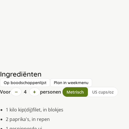
Ingrediënten
Op boodschappenlijst
Plan in weekmenu
−
+
Voor
4
personen
Metrisch
US cups/oz
1 kilo kip(dij)filet, in blokjes
2 paprika's, in repen
1 gesnipperde ui