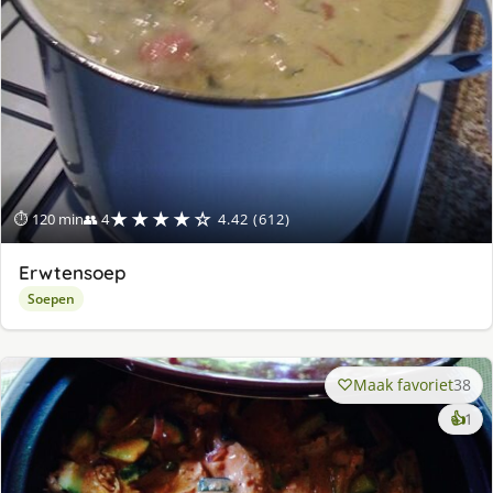
★★★★☆
⏱ 120 min
👥 4
4.42 (612)
Erwtensoep
Soepen
Maak favoriet
38
ke
👍
1
lek
ge