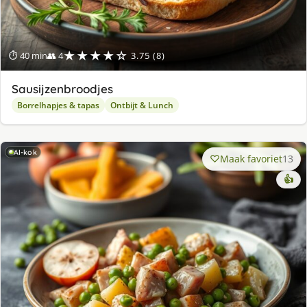
★★★★☆
⏱ 40 min
👥 4
3.75 (8)
Sausijzenbroodjes
Borrelhapjes & tapas
Ontbijt & Lunch
AI-kok
Maak favoriet
13
👍