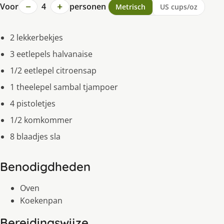
−
+
Voor
4
personen
Metrisch
US cups/oz
2 lekkerbekjes
3 eetlepels halvanaise
1/2 eetlepel citroensap
1 theelepel sambal tjampoer
4 pistoletjes
1/2 komkommer
8 blaadjes sla
Benodigdheden
Oven
Koekenpan
Bereidingswijze