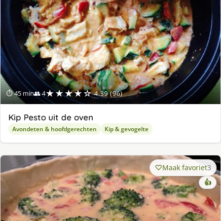
★★★★☆
⏱ 45 min
👥 4
4.39 (96)
Kip Pesto uit de oven
Avondeten & hoofdgerechten
Kip & gevogelte
Maak favoriet
3
👍