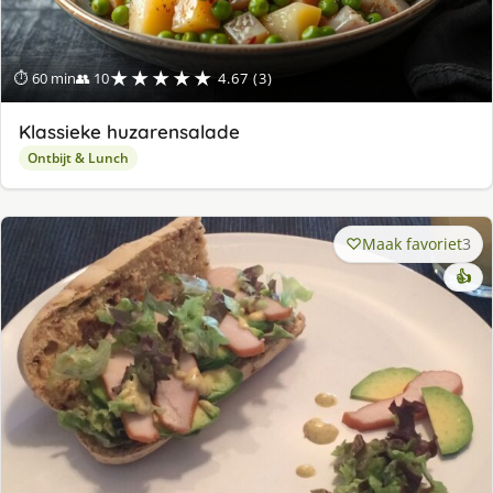
★★★★★
⏱ 60 min
👥 10
4.67 (3)
Klassieke huzarensalade
Ontbijt & Lunch
Maak favoriet
3
👍