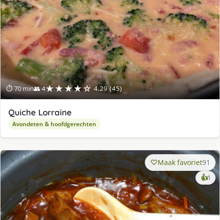
★★★★☆
⏱ 70 min
👥 4
4.29 (45)
Quiche Lorraine
Avondeten & hoofdgerechten
Maak favoriet
91
ke
👍
1
lek
ge