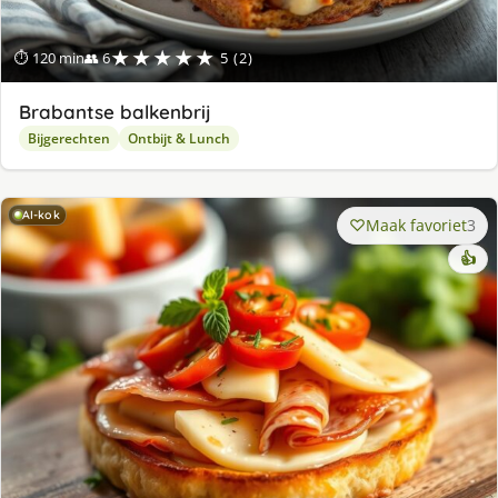
★★★★★
⏱ 120 min
👥 6
5 (2)
Brabantse balkenbrij
Bijgerechten
Ontbijt & Lunch
AI-kok
Maak favoriet
3
👍