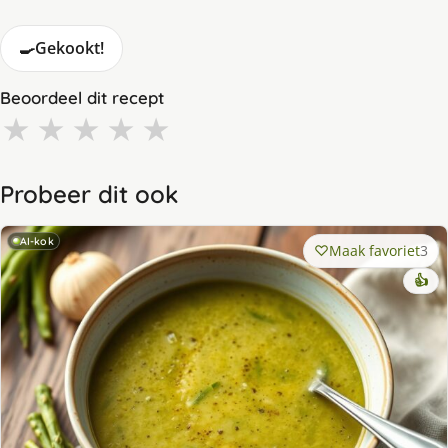
🍳
Gekookt!
Beoordeel dit recept
★
★
★
★
★
Probeer dit ook
AI-kok
Maak favoriet
3
👍