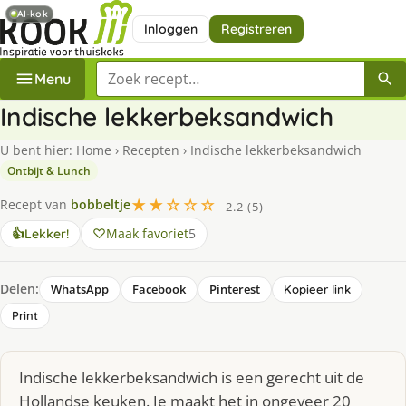
AI-kok
Inloggen
Registreren
Zoek een recept
Menu
Indische lekkerbeksandwich
U bent hier:
Home
›
Recepten
›
Indische lekkerbeksandwich
Ontbijt & Lunch
★★☆☆☆
Recept van
bobbeltje
2.2 (5)
Maak favoriet
5
👍
Lekker!
Delen:
WhatsApp
Facebook
Pinterest
Kopieer link
Print
Indische lekkerbeksandwich is een gerecht uit de
Hollandse keuken. Je maakt het in ongeveer 20