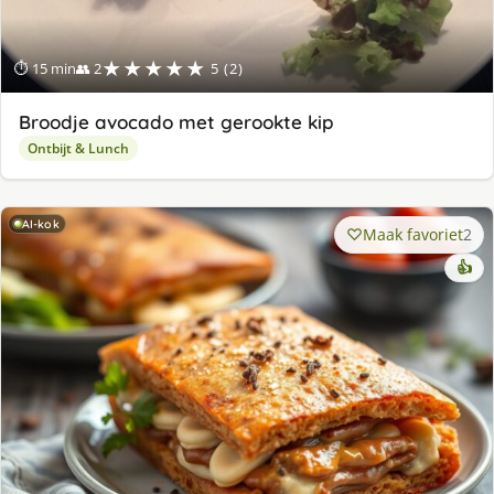
★★★★★
⏱ 15 min
👥 2
5 (2)
Broodje avocado met gerookte kip
Ontbijt & Lunch
AI-kok
Maak favoriet
2
👍