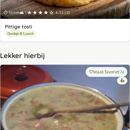
★★★★☆
⏱ 10 min
👥 1
4.33 (3)
Pittige tosti
Ontbijt & Lunch
Lekker hierbij
Maak favoriet
74
👍