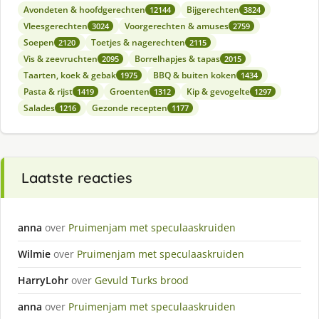
Avondeten & hoofdgerechten
Bijgerechten
12144
3824
Vleesgerechten
Voorgerechten & amuses
3024
2759
Soepen
Toetjes & nagerechten
2120
2115
Vis & zeevruchten
Borrelhapjes & tapas
2095
2015
Taarten, koek & gebak
BBQ & buiten koken
1975
1434
Pasta & rijst
Groenten
Kip & gevogelte
1419
1312
1297
Salades
Gezonde recepten
1216
1177
Laatste reacties
anna
over
Pruimenjam met speculaaskruiden
Wilmie
over
Pruimenjam met speculaaskruiden
HarryLohr
over
Gevuld Turks brood
anna
over
Pruimenjam met speculaaskruiden