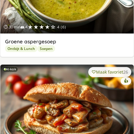
★★★★☆
⏱ 30 min
👥 4
4 (6)
Groene aspergesoep
Ontbijt & Lunch
Soepen
AI-kok
Maak favoriet
26
👍