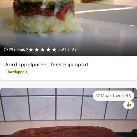
★★★★★
⏱ 25 min
👥 2
4.61 (18)
Aardappelpuree : feestelijk apart
Aardappels
Maak favoriet
6
👍