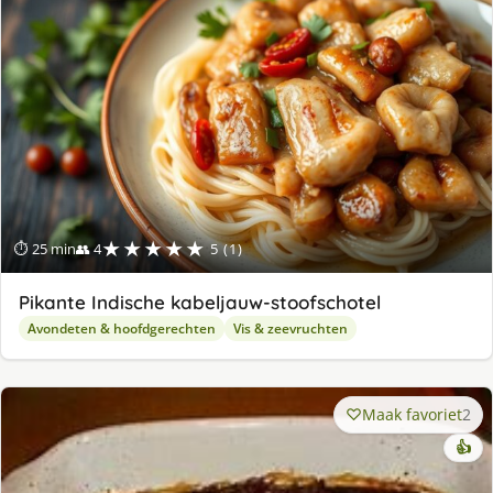
★★★★★
⏱ 25 min
👥 4
5 (1)
Pikante Indische kabeljauw-stoofschotel
Avondeten & hoofdgerechten
Vis & zeevruchten
Maak favoriet
2
👍