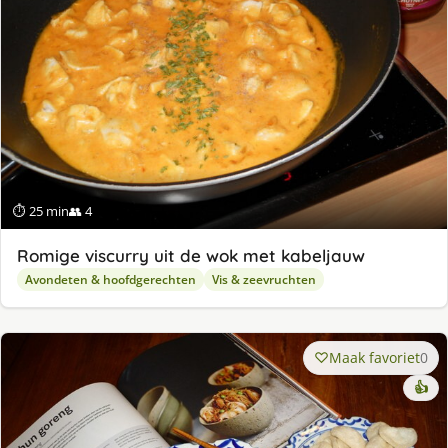
⏱ 25 min
👥 4
Romige viscurry uit de wok met kabeljauw
Avondeten & hoofdgerechten
Vis & zeevruchten
Maak favoriet
0
👍