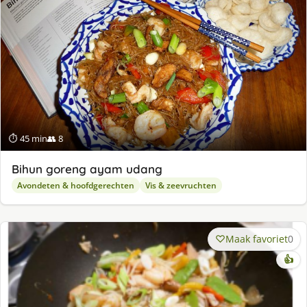
⏱ 45 min
👥 8
Bihun goreng ayam udang
Avondeten & hoofdgerechten
Vis & zeevruchten
Maak favoriet
0
👍