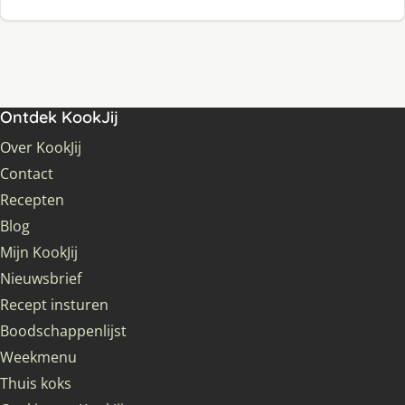
Ontdek KookJij
Over KookJij
Contact
Recepten
Blog
Mijn KookJij
Nieuwsbrief
Recept insturen
Boodschappenlijst
Weekmenu
Thuis koks