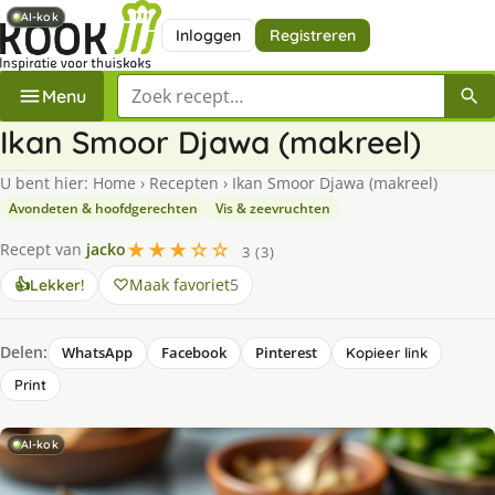
AI-kok
AI-kok
Inloggen
Registreren
Zoek een recept
Menu
Ikan Smoor Djawa (makreel)
U bent hier:
Home
›
Recepten
›
Ikan Smoor Djawa (makreel)
Avondeten & hoofdgerechten
Vis & zeevruchten
★★★☆☆
Recept van
jacko
3 (3)
Maak favoriet
5
👍
Lekker!
Delen:
WhatsApp
Facebook
Pinterest
Kopieer link
Print
AI-kok