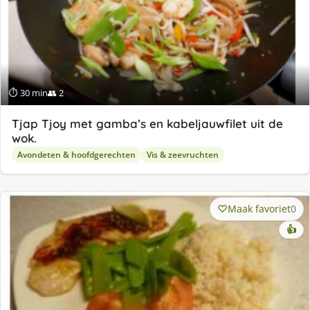
⏱ 30 min
👥 2
Tjap Tjoy met gamba’s en kabeljauwfilet uit de
wok.
Avondeten & hoofdgerechten
Vis & zeevruchten
Maak favoriet
0
👍