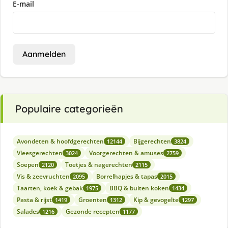
E-mail
Aanmelden
Populaire categorieën
Avondeten & hoofdgerechten
Bijgerechten
12144
3824
Vleesgerechten
Voorgerechten & amuses
3024
2759
Soepen
Toetjes & nagerechten
2120
2115
Vis & zeevruchten
Borrelhapjes & tapas
2095
2015
Taarten, koek & gebak
BBQ & buiten koken
1975
1434
Pasta & rijst
Groenten
Kip & gevogelte
1419
1312
1297
Salades
Gezonde recepten
1216
1177