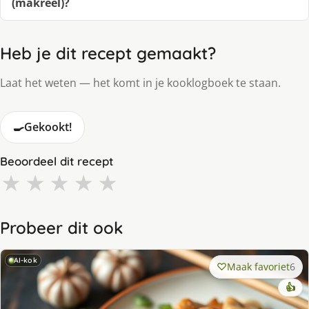
(makreel)?
Heb je dit recept gemaakt?
Laat het weten — het komt in je kooklogboek te staan.
🍳
Gekookt!
Beoordeel dit recept
★
★
★
★
★
Probeer dit ook
AI-kok
Maak favoriet
6
👍