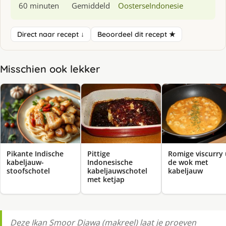
60 minuten
Gemiddeld
Oosterse
Indonesie
Direct naar recept ↓
Beoordeel dit recept ★
Misschien ook lekker
Pikante Indische
Pittige
Romige viscurry 
kabeljauw-
Indonesische
de wok met
stoofschotel
kabeljauwschotel
kabeljauw
met ketjap
Deze Ikan Smoor Djawa (makreel) laat je proeven