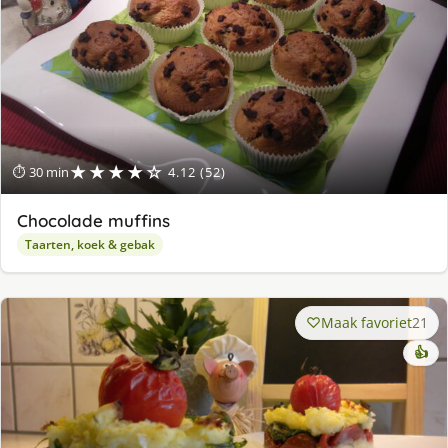
★★★★☆
⏱ 30 min
4.12 (52)
Chocolade muffins
Taarten, koek & gebak
Maak favoriet
21
👍