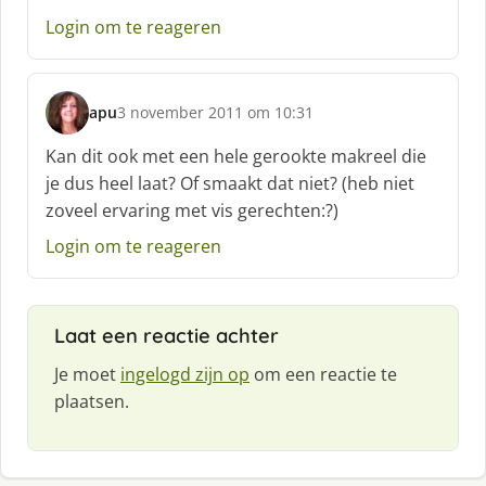
f
Login om te reageren
:
apu
3 november 2011 om 10:31
s
c
Kan dit ook met een hele gerookte makreel die
h
je dus heel laat? Of smaakt dat niet? (heb niet
r
zoveel ervaring met vis gerechten:?)
e
e
Login om te reageren
f
:
Laat een reactie achter
Je moet
ingelogd zijn op
om een reactie te
plaatsen.