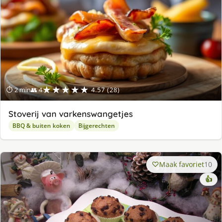
★★★★★
⏱ 2 min
👥 4
4.57 (28)
Stoverij van varkenswangetjes
BBQ & buiten koken
Bijgerechten
Maak favoriet
10
👍