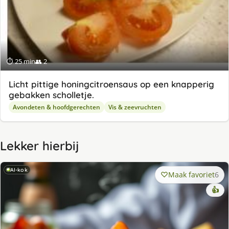
⏱ 25 min
👥 2
Licht pittige honingcitroensaus op een knapperig
gebakken scholletje.
Avondeten & hoofdgerechten
Vis & zeevruchten
Lekker hierbij
AI-kok
Maak favoriet
6
👍