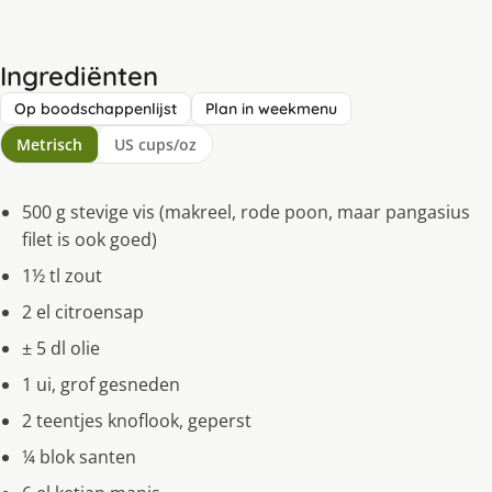
Ingrediënten
Op boodschappenlijst
Plan in weekmenu
Metrisch
US cups/oz
500 g stevige vis (makreel, rode poon, maar pangasius
filet is ook goed)
1½ tl zout
2 el citroensap
± 5 dl olie
1 ui, grof gesneden
2 teentjes knoflook, geperst
¼ blok santen