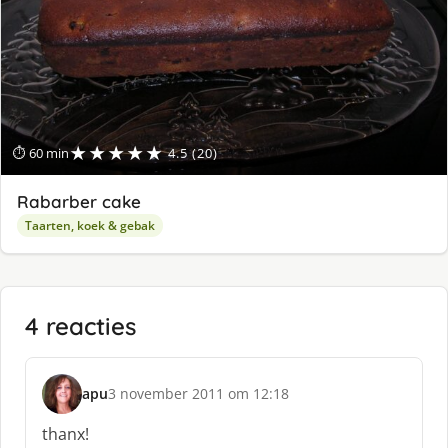
★★★★★
⏱ 60 min
4.5 (20)
Rabarber cake
Taarten, koek & gebak
4 reacties
apu
3 november 2011 om 12:18
s
c
thanx!
h