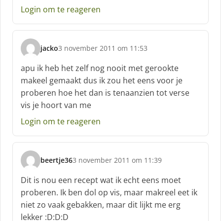
Login om te reageren
r
e
e
f
jacko
3 november 2011 om 11:53
:
s
c
apu ik heb het zelf nog nooit met gerookte
h
makeel gemaakt dus ik zou het eens voor je
r
proberen hoe het dan is tenaanzien tot verse
e
vis je hoort van me
e
f
Login om te reageren
:
beertje36
3 november 2011 om 11:39
s
c
Dit is nou een recept wat ik echt eens moet
h
proberen. Ik ben dol op vis, maar makreel eet ik
r
niet zo vaak gebakken, maar dit lijkt me erg
e
lekker :D:D:D
e