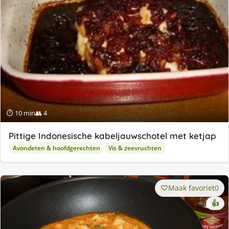
⏱ 10 min
👥 4
Pittige Indonesische kabeljauwschotel met ketjap
Avondeten & hoofdgerechten
Vis & zeevruchten
Maak favoriet
0
👍