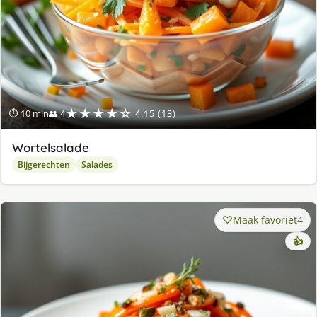
★★★★☆
⏱ 10 min
👥 4
4.15 (13)
Wortelsalade
Bijgerechten
Salades
Maak favoriet
4
👍