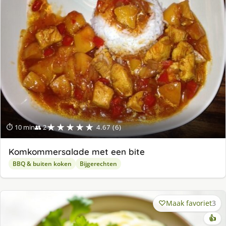
★★★★★
⏱ 10 min
👥 2
4.67 (6)
Komkommersalade met een bite
BBQ & buiten koken
Bijgerechten
Maak favoriet
3
👍