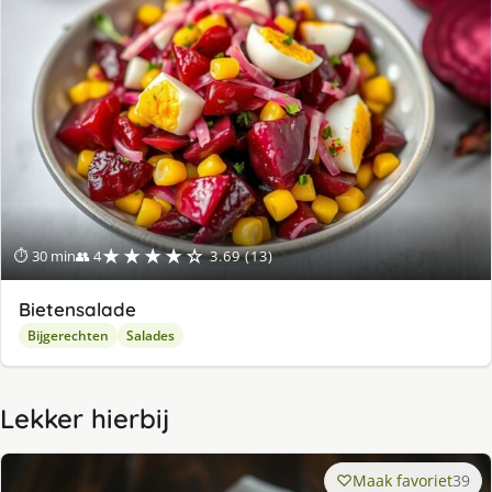
★★★★☆
⏱ 30 min
👥 4
3.69 (13)
Bietensalade
Bijgerechten
Salades
Lekker hierbij
Maak favoriet
39