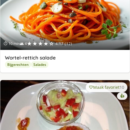
★★★★☆
⏱ 10 min
👥 4
4.17 (12)
Wortel-rettich salade
Bijgerechten
Salades
Maak favoriet
10
👍