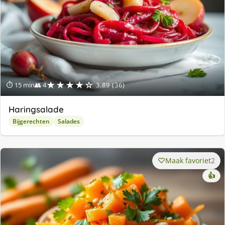
★★★★☆
⏱ 15 min
👥 4
3.89 (36)
Haringsalade
Bijgerechten
Salades
Maak favoriet
2
👍