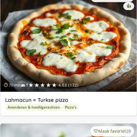
👍
★★★★★
⏱ 70 min
👥 1
4.63 (172)
Lahmacun = Turkse pizza
Avondeten & hoofdgerechten
Pizza's
Maak favoriet
28