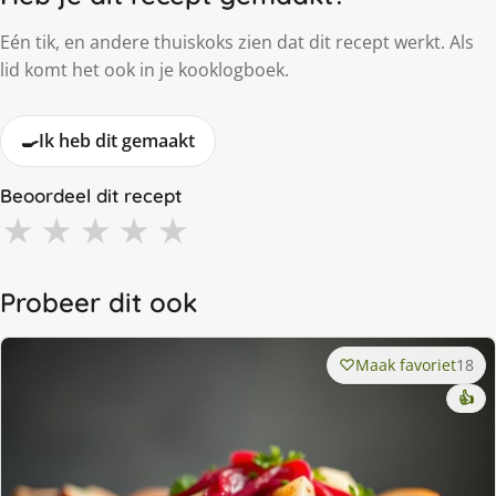
Eén tik, en andere thuiskoks zien dat dit recept werkt. Als
lid komt het ook in je kooklogboek.
🍳
Ik heb dit gemaakt
Beoordeel dit recept
★
★
★
★
★
Probeer dit ook
Maak favoriet
18
👍