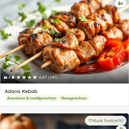
ke
👍
1
lek
ge
★★★★★
👥 4
4.67 (141)
Adana Kebab
Avondeten & hoofdgerechten
Vleesgerechten
Maak favoriet
90