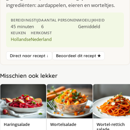
ingrediënten: aardappelen, eieren en worteltjes.
BEREIDINGSTIJD
AANTAL PERSONEN
MOEILIJKHEID
45 minuten
6
Gemiddeld
KEUKEN
HERKOMST
Hollandse
Nederland
Direct naar recept ↓
Beoordeel dit recept ★
Misschien ook lekker
Haringsalade
Wortelsalade
Wortel-rettich
salade