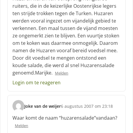
h
ruiters, die in de keizerlijke Oostenrijkse legers
r
ten strijde trokken tegen de Turken. Huzaren
e
werden vooral ingezet om vijandelijk gebied te
e
f
verkennen. Een maal tussen de vijand moesten
:
ze ongemerkt zien te blijven. Een vuurtje stoken
om te koken was daarmee onmogelijk. Daarom
namen de Huzaren vooraf bereid voedsel mee.
Door dit voedsel te mengen ontstond een
koude salade, die werd al snel Huzarensalade
genoemd.Marijke.
Melden
Login om te reageren
Joke van de weijer
6 augustus 2007 om 23:18
s
c
Waar komt de naam “huzarensalade”vandaan?
h
Melden
r