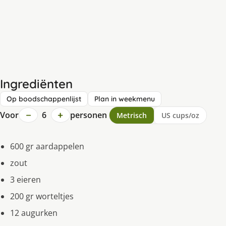
Ingrediënten
Op boodschappenlijst
Plan in weekmenu
−
+
Voor
6
personen
Metrisch
US cups/oz
600 gr aardappelen
zout
3 eieren
200 gr worteltjes
12 augurken