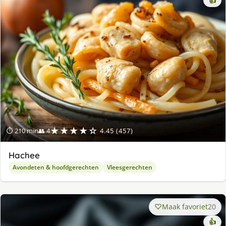
👍
★★★★☆
⏱ 210 min
👥 4
4.45 (457)
Hachee
Avondeten & hoofdgerechten
Vleesgerechten
Maak favoriet
20
👍