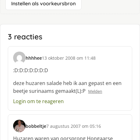
Instellen als voorkeursbron
3 reacties
hhhhee
13 oktober 2008 om 11:48
s
c
:D:D:D:D:D:D:D
h
r
deze huzaren salade heb ik aan gepast en een
e
beetje surinaams gemaakt(L):P
Melden
e
f
Login om te reageren
:
bobbeltje
7 augustus 2007 om 05:16
s
c
Huzaren waren van oorsprong Hongaarse