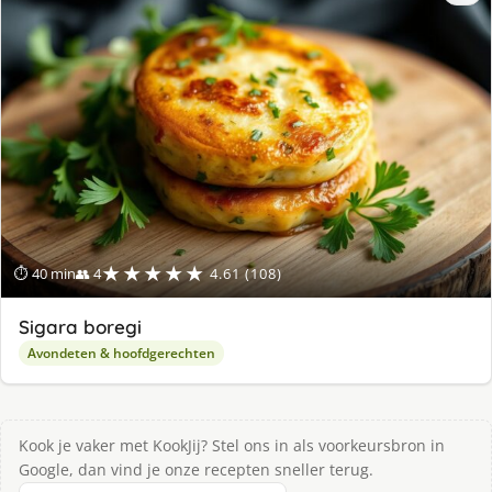
★★★★★
⏱ 40 min
👥 4
4.61 (108)
Sigara boregi
Avondeten & hoofdgerechten
Kook je vaker met KookJij? Stel ons in als voorkeursbron in
Google, dan vind je onze recepten sneller terug.