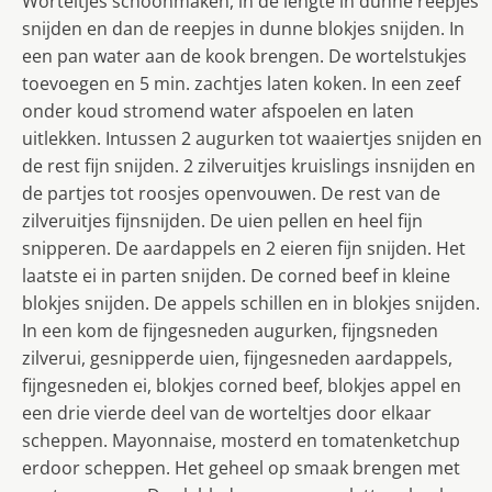
Worteltjes schoonmaken, in de lengte in dunne reepjes
snijden en dan de reepjes in dunne blokjes snijden. In
een pan water aan de kook brengen. De wortelstukjes
toevoegen en 5 min. zachtjes laten koken. In een zeef
onder koud stromend water afspoelen en laten
uitlekken. Intussen 2 augurken tot waaiertjes snijden en
de rest fijn snijden. 2 zilveruitjes kruislings insnijden en
de partjes tot roosjes openvouwen. De rest van de
zilveruitjes fijnsnijden. De uien pellen en heel fijn
snipperen. De aardappels en 2 eieren fijn snijden. Het
laatste ei in parten snijden. De corned beef in kleine
blokjes snijden. De appels schillen en in blokjes snijden.
In een kom de fijngesneden augurken, fijngsneden
zilverui, gesnipperde uien, fijngesneden aardappels,
fijngesneden ei, blokjes corned beef, blokjes appel en
een drie vierde deel van de worteltjes door elkaar
scheppen. Mayonnaise, mosterd en tomatenketchup
erdoor scheppen. Het geheel op smaak brengen met