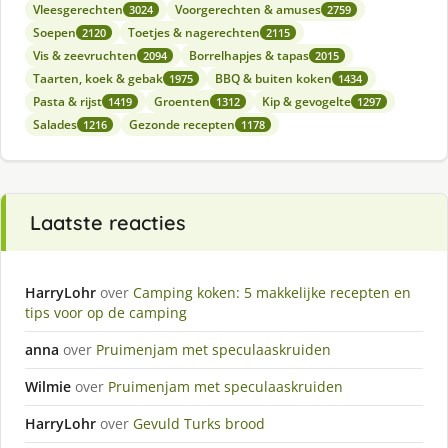
Vleesgerechten
Voorgerechten & amuses
3024
2759
Soepen
Toetjes & nagerechten
2120
2115
Vis & zeevruchten
Borrelhapjes & tapas
2094
2015
Taarten, koek & gebak
BBQ & buiten koken
1975
1434
Pasta & rijst
Groenten
Kip & gevogelte
1419
1312
1297
Salades
Gezonde recepten
1216
1178
Laatste reacties
HarryLohr
over
Camping koken: 5 makkelijke recepten en
tips voor op de camping
anna
over
Pruimenjam met speculaaskruiden
Wilmie
over
Pruimenjam met speculaaskruiden
HarryLohr
over
Gevuld Turks brood