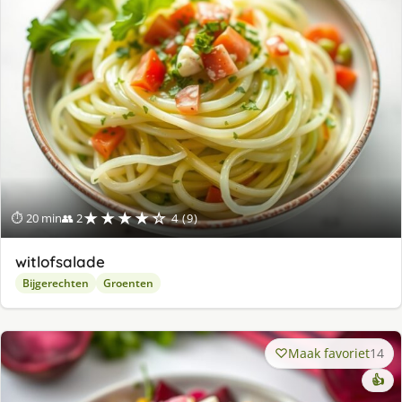
★★★★☆
⏱ 20 min
👥 2
4 (9)
witlofsalade
Bijgerechten
Groenten
Maak favoriet
14
👍