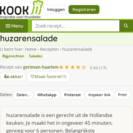
Inloggen
Registreren
Zoek een recept
Menu
huzarensalade
U bent hier:
Home
›
Recepten
›
huzarensalade
Bijgerechten
Salades
★★★★☆
Recept van
gerievan-haarlem
3.94 (17)
Maak favoriet
15
👍
Lekker!
Delen:
WhatsApp
Pinterest
Delen…
Kopieer link
Print
huzarensalade is een gerecht uit de Hollandse
keuken. Je maakt het in ongeveer 45 minuten,
genoeg voor 6 personen. Belangrijkste