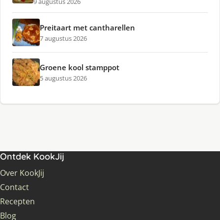
9 augustus 2026
Preitaart met cantharellen
7 augustus 2026
Groene kool stamppot
5 augustus 2026
Ontdek KookJij
Over KookJij
Contact
Recepten
Blog