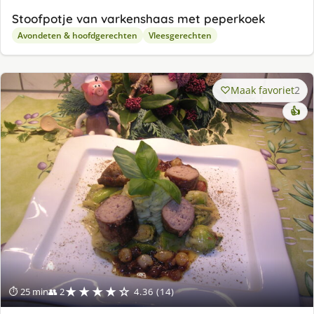
Stoofpotje van varkenshaas met peperkoek
Avondeten & hoofdgerechten
Vleesgerechten
Maak favoriet
2
👍
★★★★☆
⏱ 25 min
👥 2
4.36 (14)