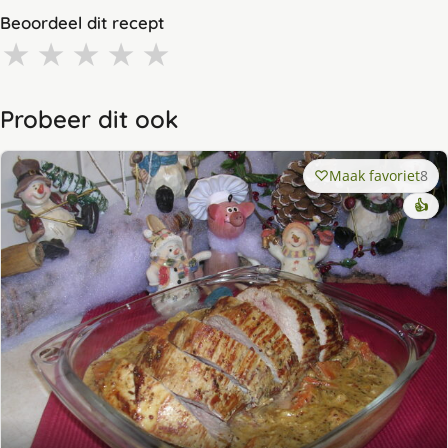
Beoordeel dit recept
★
★
★
★
★
Probeer dit ook
Maak favoriet
8
👍