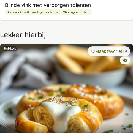
Blinde vink met verborgen talenten
Avondeten & hoofdgerechten
Vleesgerechten
Lekker hierbij
AI-kok
Maak favoriet
19
👍