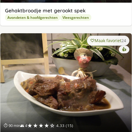
Gehaktbroodje met gerookt spek
Avondeten & hoofdgerechten
Vleesgerechten
Maak favoriet
24
👍
★★★★☆
⏱ 90 min
👥 4
4.33 (15)