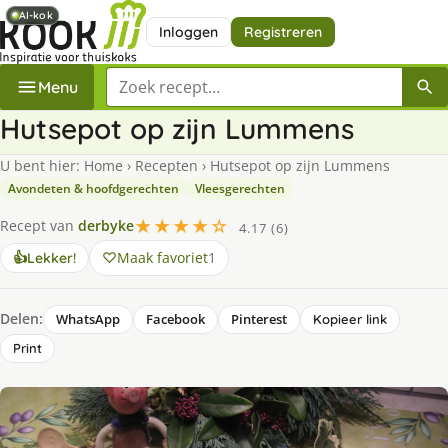
AI-kok
AI-kok
Inloggen
Registreren
Zoek een recept
Menu
Hutsepot op zijn Lummens
U bent hier:
Home
›
Recepten
›
Hutsepot op zijn Lummens
Avondeten & hoofdgerechten
Vleesgerechten
★★★★☆
Recept van
derbyke
4.17 (6)
Maak favoriet
1
👍
Lekker!
Delen:
WhatsApp
Facebook
Pinterest
Kopieer link
Print