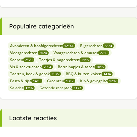
Populaire categorieën
Avondeten & hoofdgerechten
Bijgerechten
12144
3824
Vleesgerechten
Voorgerechten & amuses
3024
2759
Soepen
Toetjes & nagerechten
2120
2115
Vis & zeevruchten
Borrelhapjes & tapas
2094
2015
Taarten, koek & gebak
BBQ & buiten koken
1975
1434
Pasta & rijst
Groenten
Kip & gevogelte
1419
1312
1297
Salades
Gezonde recepten
1216
1177
Laatste reacties