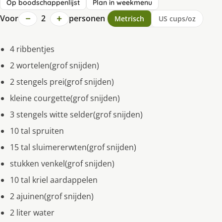
Op boodschappenlijst
Plan in weekmenu
−
+
Voor
2
personen
Metrisch
US cups/oz
4 ribbentjes
2 wortelen(grof snijden)
2 stengels prei(grof snijden)
kleine courgette(grof snijden)
3 stengels witte selder(grof snijden)
10 tal spruiten
15 tal sluimererwten(grof snijden)
stukken venkel(grof snijden)
10 tal kriel aardappelen
2 ajuinen(grof snijden)
2 liter water