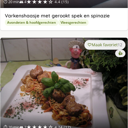
★★★★☆
⏱ 20 min
👥 4
4.4 (15)
Varkenshaasje met gerookt spek en spinazie
Avondeten & hoofdgerechten
Vleesgerechten
Maak favoriet
12
👍
★★★★☆
⏱ 20 min
👥 2
4.24 (17)