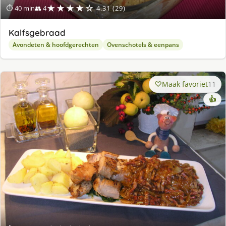
★★★★☆
⏱ 40 min
👥 4
4.31 (29)
Kalfsgebraad
Avondeten & hoofdgerechten
Ovenschotels & eenpans
Maak favoriet
11
👍