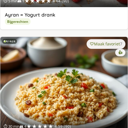
★★★★★
⏱ 5 min
👥 1
4.64 (90)
Ayran = Yogurt drank
Bijgerechten
AI-kok
Maak favoriet
7
👍
★★★★★
⏱ 30 min
👥 4
4.59 (90)