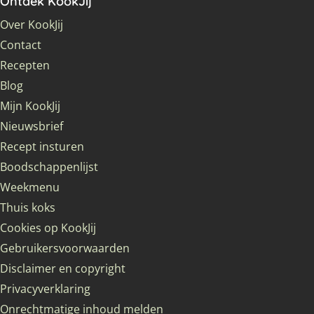
Ontdek KookJij
Over KookJij
Contact
Recepten
Blog
Mijn KookJij
Nieuwsbrief
Recept insturen
Boodschappenlijst
Weekmenu
Thuis koks
Cookies op KookJij
Gebruikersvoorwaarden
Disclaimer en copyright
Privacyverklaring
Onrechtmatige inhoud melden