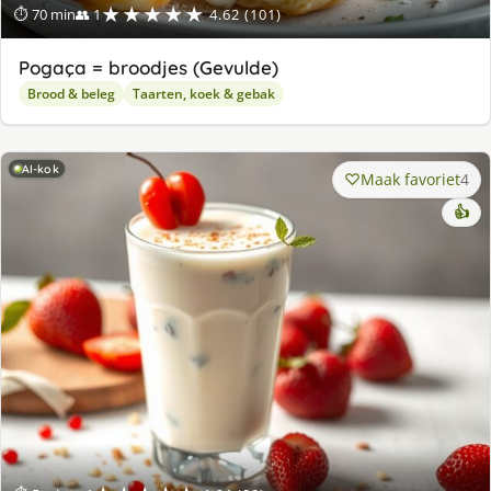
★★★★★
⏱ 70 min
👥 1
4.62 (101)
Pogaça = broodjes (Gevulde)
Brood & beleg
Taarten, koek & gebak
AI-kok
Maak favoriet
4
👍