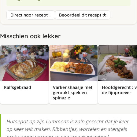
Direct naar recept ↓
Beoordeel dit recept ★
Misschien ook lekker
Kalfsgebraad
Varkenshaasje met
Hoofdgerecht : 
gerookt spek en
de fijnproever
spinazie
Hutsepot op zijn Lummens is zo'n gerecht dat je keer
op keer wilt maken. Ribbentjes, wortelen en stengels
prei: samen vormen ze een smaakvol geheel.