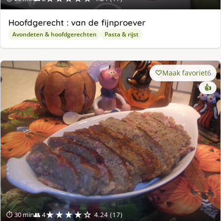
Hoofdgerecht : van de fijnproever
Avondeten & hoofdgerechten
Pasta & rijst
Maak favoriet
6
👍
★★★★☆
⏱ 30 min
👥 4
4.24 (17)