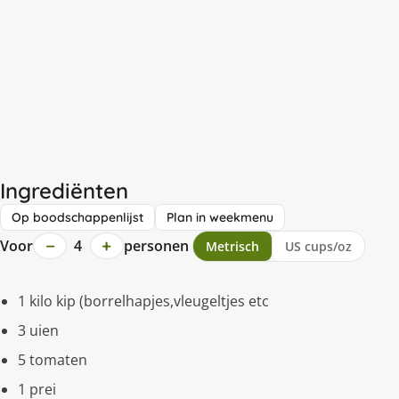
Ingrediënten
Op boodschappenlijst
Plan in weekmenu
−
+
Voor
4
personen
Metrisch
US cups/oz
1 kilo kip (borrelhapjes,vleugeltjes etc
3 uien
5 tomaten
1 prei