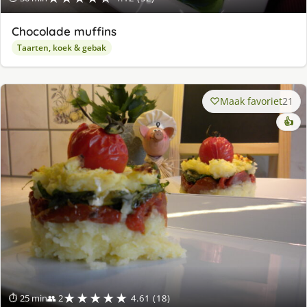
Chocolade muffins
Taarten, koek & gebak
Maak favoriet
21
👍
★★★★★
⏱ 25 min
👥 2
4.61 (18)