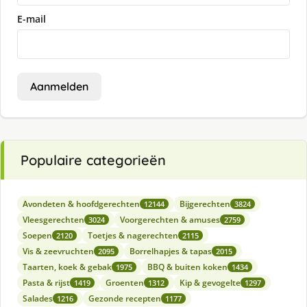
E-mail
Aanmelden
Populaire categorieën
Avondeten & hoofdgerechten
Bijgerechten
12144
3824
Vleesgerechten
Voorgerechten & amuses
3024
2759
Soepen
Toetjes & nagerechten
2120
2115
Vis & zeevruchten
Borrelhapjes & tapas
2095
2015
Taarten, koek & gebak
BBQ & buiten koken
1975
1434
Pasta & rijst
Groenten
Kip & gevogelte
1419
1312
1297
Salades
Gezonde recepten
1216
1177