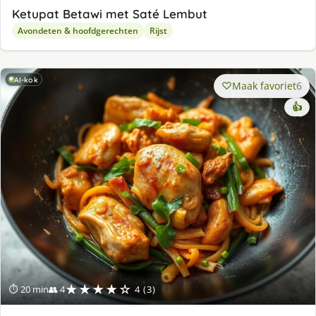
Ketupat Betawi met Saté Lembut
Avondeten & hoofdgerechten
Rijst
AI-kok
Maak favoriet
6
👍
★★★★☆
⏱ 20 min
👥 4
4 (3)