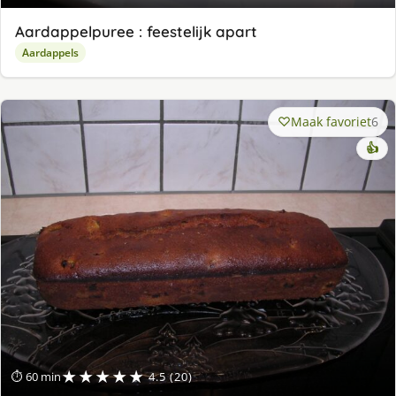
Aardappelpuree : feestelijk apart
Aardappels
Maak favoriet
6
👍
★★★★★
⏱ 60 min
4.5 (20)