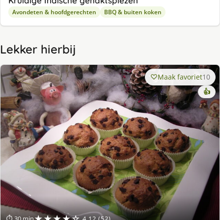
Kruidige Indische gehaktspiezen
Avondeten & hoofdgerechten
BBQ & buiten koken
Lekker hierbij
Maak favoriet
10
👍
★★★★☆
⏱ 30 min
4.12 (52)