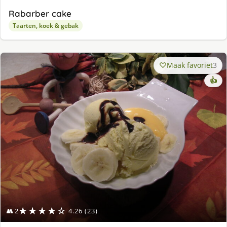
Rabarber cake
Taarten, koek & gebak
Maak favoriet
3
👍
★★★★☆
👥 2
4.26 (23)