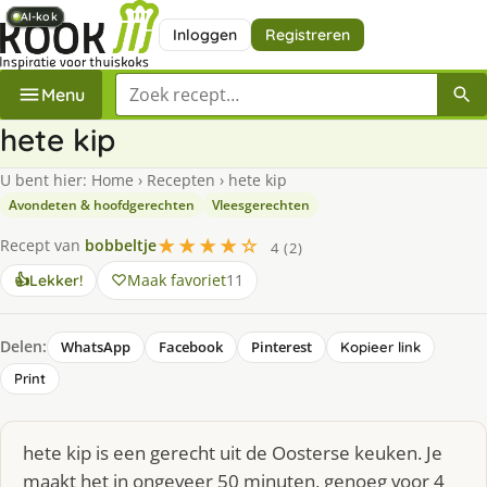
AI-kok
AI-kok
AI-kok
AI-kok
AI-kok
Inloggen
Registreren
Zoek een recept
Menu
hete kip
U bent hier:
Home
›
Recepten
›
hete kip
Avondeten & hoofdgerechten
Vleesgerechten
★★★★☆
Recept van
bobbeltje
4 (2)
Maak favoriet
11
👍
Lekker!
Delen:
WhatsApp
Facebook
Pinterest
Kopieer link
Print
hete kip is een gerecht uit de Oosterse keuken. Je
maakt het in ongeveer 50 minuten, genoeg voor 4