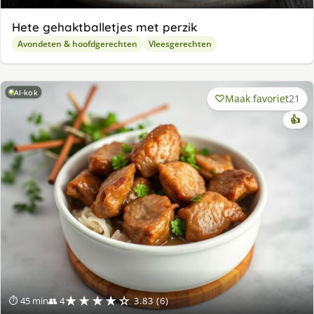
Hete gehaktballetjes met perzik
Avondeten & hoofdgerechten
Vleesgerechten
AI-kok
Maak favoriet
21
👍
★★★★☆
⏱ 45 min
👥 4
3.83 (6)