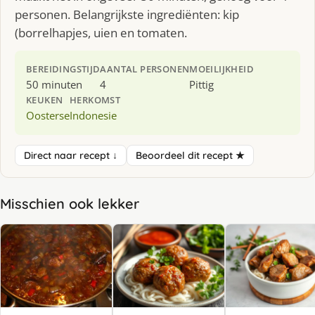
personen. Belangrijkste ingrediënten: kip
(borrelhapjes, uien en tomaten.
BEREIDINGSTIJD
AANTAL PERSONEN
MOEILIJKHEID
50 minuten
4
Pittig
KEUKEN
HERKOMST
Oosterse
Indonesie
Direct naar recept ↓
Beoordeel dit recept ★
Misschien ook lekker