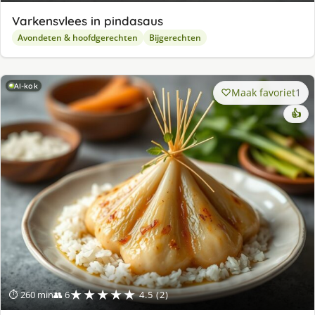
Varkensvlees in pindasaus
Avondeten & hoofdgerechten
Bijgerechten
AI-kok
Maak favoriet
1
👍
★★★★★
⏱ 260 min
👥 6
4.5 (2)