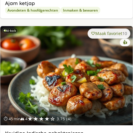
Ajam ketjap
Avondeten & hoofdgerechten
Inmaken & bewaren
AI-kok
Maak favoriet
10
👍
★★★★☆
⏱ 45 min
👥 4
3.75 (4)