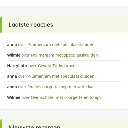
Laatste reacties
anna
over
Pruimenjam met speculaaskruiden
Wilmie
over
Pruimenjam met speculaaskruiden
HarryLohr
over
Gevuld Turks brood
anna
over
Pruimenjam met speculaaskruiden
anna
over
Snelle courgettesoep met witte kaas
Wilmie
over
Ovenschotel met courgette en tonijn
Nieuwste recepten