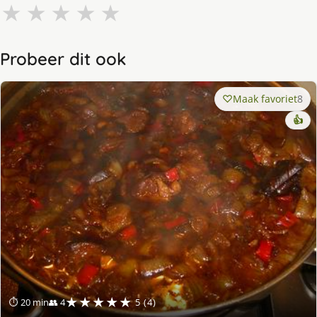
★
★
★
★
★
Probeer dit ook
Maak favoriet
8
👍
★★★★★
⏱ 20 min
👥 4
5 (4)