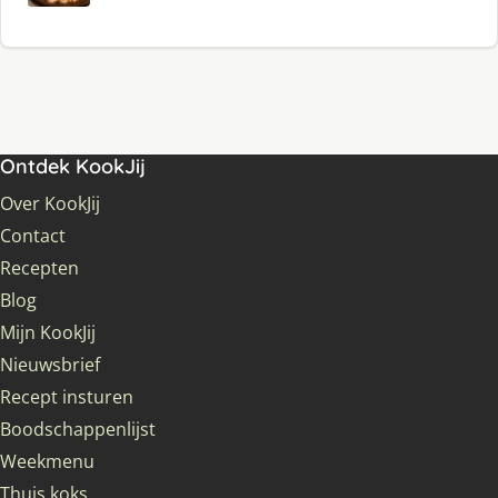
Ontdek KookJij
Over KookJij
Contact
Recepten
Blog
Mijn KookJij
Nieuwsbrief
Recept insturen
Boodschappenlijst
Weekmenu
Thuis koks