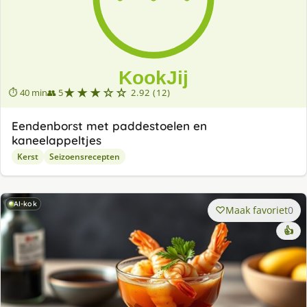
★★★☆☆
⏱ 40 min
👥 5
2.92 (12)
Eendenborst met paddestoelen en
kaneelappeltjes
Kerst
Seizoensrecepten
AI-kok
Maak favoriet
0
👍