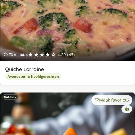
★★★★☆
⏱ 70 min
👥 4
4.29 (45)
Quiche Lorraine
Avondeten & hoofdgerechten
AI-kok
Maak favoriet
6
👍