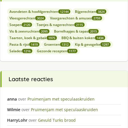
Avondeten & hoofdgerechten
Bijgerechten
12144
3824
Vleesgerechten
Voorgerechten & amuses
3024
2759
Soepen
Toetjes & nagerechten
2120
2115
Vis & zeevruchten
Borrelhapjes & tapas
2095
2015
Taarten, koek & gebak
BBQ & buiten koken
1975
1434
Pasta & rijst
Groenten
Kip & gevogelte
1419
1312
1297
Salades
Gezonde recepten
1216
1177
Laatste reacties
anna
over
Pruimenjam met speculaaskruiden
Wilmie
over
Pruimenjam met speculaaskruiden
HarryLohr
over
Gevuld Turks brood