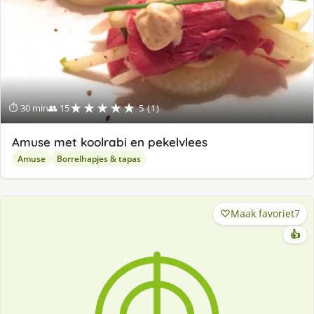
★★★★★
⏱ 30 min
👥 15
5 (1)
Amuse met koolrabi en pekelvlees
Amuse
Borrelhapjes & tapas
Maak favoriet
7
👍