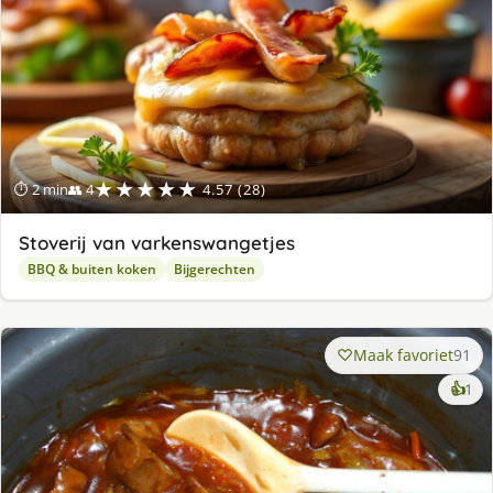
★★★★★
⏱ 2 min
👥 4
4.57 (28)
Stoverij van varkenswangetjes
BBQ & buiten koken
Bijgerechten
Maak favoriet
91
ke
👍
1
lek
ge