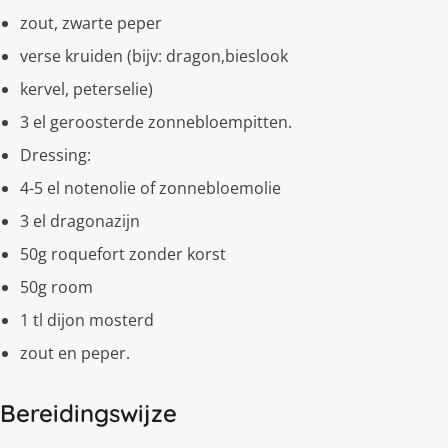
zout, zwarte peper
verse kruiden (bijv: dragon,bieslook
kervel, peterselie)
3 el geroosterde zonnebloempitten.
Dressing:
4-5 el notenolie of zonnebloemolie
3 el dragonazijn
50g roquefort zonder korst
50g room
1 tl dijon mosterd
zout en peper.
Bereidingswijze