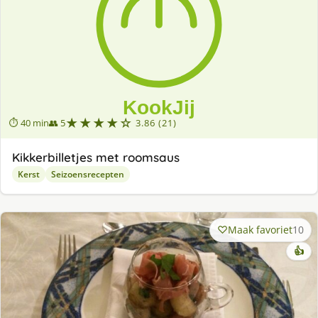
★★★★☆
⏱ 40 min
👥 5
3.86 (21)
Kikkerbilletjes met roomsaus
Kerst
Seizoensrecepten
Maak favoriet
10
👍