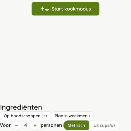
👩‍🍳 Start kookmodus
Ingrediënten
Op boodschappenlijst
Plan in weekmenu
−
+
Voor
4
personen
Metrisch
US cups/oz