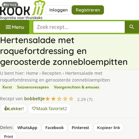
AI-kok
Inloggen
Registreren
Zoek een recept
Menu
Hertensalade met
roquefortdressing en
geroosterde zonnebloempitten
U bent hier:
Home
›
Recepten
›
Hertensalade met
roquefortdressing en geroosterde zonnebloempitten
Kerst
Seizoensrecepten
Voorgerechten & amuses
★★☆☆☆
Recept van
bobbeltje
2.29 (7)
Maak favoriet
2
👍
Lekker!
Delen:
WhatsApp
Facebook
Pinterest
Kopieer link
Print