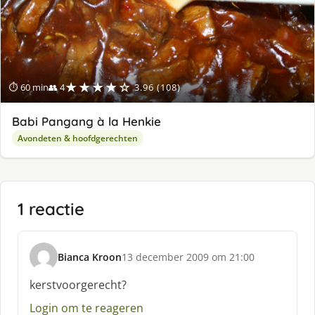
★★★★☆
⏱ 60 min
👥 4
3.96 (108)
Babi Pangang à la Henkie
Avondeten & hoofdgerechten
1 reactie
Bianca Kroon
13 december 2009 om 21:00
s
c
kerstvoorgerecht?
h
Login om te reageren
r