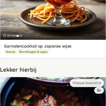
⏱ 20 min
👥 8
Garnalencocktail op Japanse wijze
Amuse
Borrelhapjes & tapas
Lekker hierbij
Maak favoriet
38
ke
👍
1
lek
ge