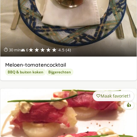
★★★★★
⏱ 30 min
👥 6
4.5 (4)
Meloen-tomatencocktail
BBQ & buiten koken
Bijgerechten
Maak favoriet
1
👍