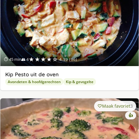
★★★★☆
⏱ 45 min
👥 4
4.39 (96)
Kip Pesto uit de oven
Avondeten & hoofdgerechten
Kip & gevogelte
Maak favoriet
3
👍