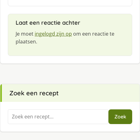
e
e
f
Laat een reactie achter
:
Je moet
ingelogd zijn op
om een reactie te
plaatsen.
Zoek een recept
Zoeken
Zoek
naar: