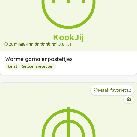
★★★★☆
⏱ 20 min
👥 4
3.8 (5)
Warme garnalenpasteitjes
Kerst
Seizoensrecepten
Maak favoriet
12
👍