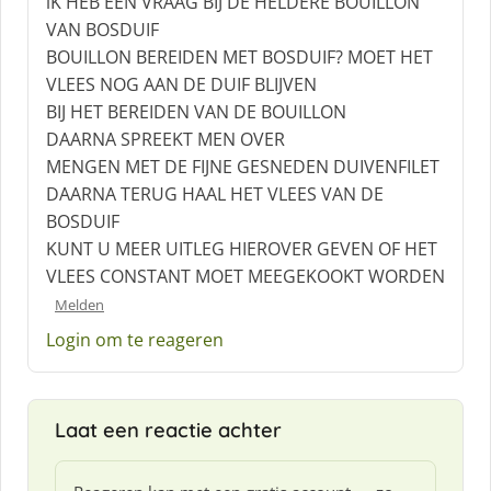
iK HEB EEN VRAAG BIJ DE HELDERE BOUILLON
h
VAN BOSDUIF
r
BOUILLON BEREIDEN MET BOSDUIF? MOET HET
e
VLEES NOG AAN DE DUIF BLIJVEN
e
f
BIJ HET BEREIDEN VAN DE BOUILLON
:
DAARNA SPREEKT MEN OVER
MENGEN MET DE FIJNE GESNEDEN DUIVENFILET
DAARNA TERUG HAAL HET VLEES VAN DE
BOSDUIF
KUNT U MEER UITLEG HIEROVER GEVEN OF HET
VLEES CONSTANT MOET MEEGEKOOKT WORDEN
Melden
Login om te reageren
Laat een reactie achter