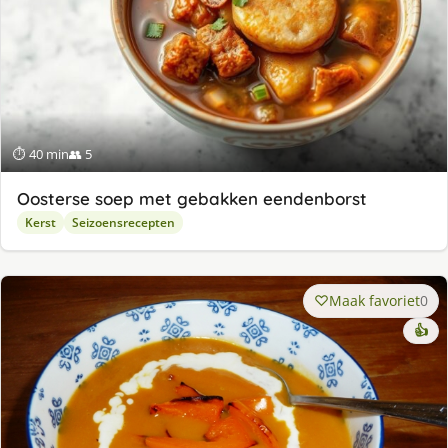
⏱ 40 min
👥 5
Oosterse soep met gebakken eendenborst
Kerst
Seizoensrecepten
Maak favoriet
0
👍