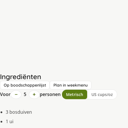
Ingrediënten
Op boodschappenlijst
Plan in weekmenu
−
+
Voor
5
personen
Metrisch
US cups/oz
3 bosduiven
1 ui