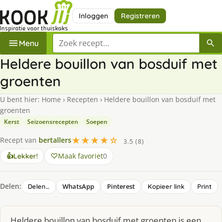
Inloggen
Registreren
Zoek een recept
Menu
Heldere bouillon van bosduif met
groenten
U bent hier:
Home
›
Recepten
›
Heldere bouillon van bosduif met
groenten
Kerst
Seizoensrecepten
Soepen
★★★★☆
Recept van
bertallers
3.5 (8)
Maak favoriet
0
👍
Lekker!
Delen:
WhatsApp
Pinterest
Delen…
Kopieer link
Print
Heldere bouillon van bosduif met groenten is een