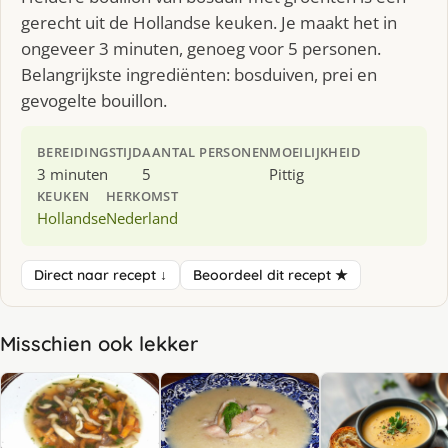
gerecht uit de Hollandse keuken. Je maakt het in
ongeveer 3 minuten, genoeg voor 5 personen.
Belangrijkste ingrediënten: bosduiven, prei en
gevogelte bouillon.
BEREIDINGSTIJD
AANTAL PERSONEN
MOEILIJKHEID
3 minuten
5
Pittig
KEUKEN
HERKOMST
Hollandse
Nederland
Direct naar recept ↓
Beoordeel dit recept ★
Misschien ook lekker