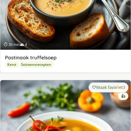
⏱ 30 min
👥 4
Pastinaak truffelsoep
Kerst
Seizoensrecepten
Maak favoriet
3
👍