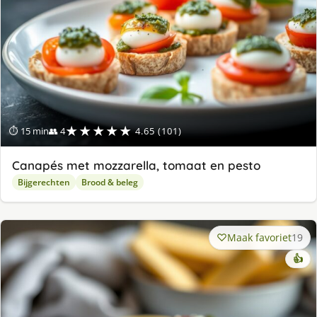
★★★★★
⏱ 15 min
👥 4
4.65 (101)
Canapés met mozzarella, tomaat en pesto
Bijgerechten
Brood & beleg
Maak favoriet
19
👍