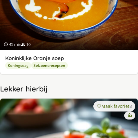
⏱ 45 min
👥 10
Koninklijke Oranje soep
Koningsdag
Seizoensrecepten
Lekker hierbij
Maak favoriet
8
👍