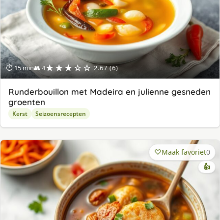
★★★☆☆
⏱ 15 min
👥 4
2.67 (6)
Runderbouillon met Madeira en julienne gesneden
groenten
Kerst
Seizoensrecepten
Maak favoriet
0
👍