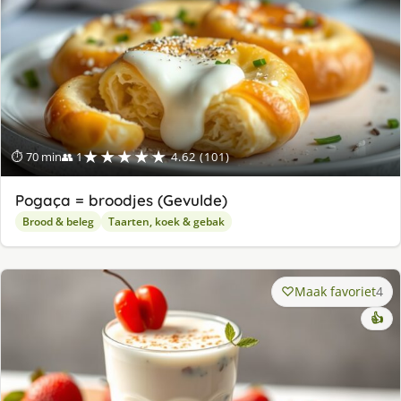
★★★★★
⏱ 70 min
👥 1
4.62 (101)
Pogaça = broodjes (Gevulde)
Brood & beleg
Taarten, koek & gebak
Maak favoriet
4
👍