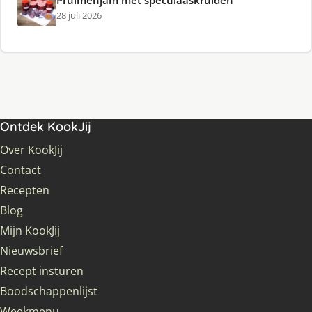
Pruimenjam met speculaaskruiden
28 juli 2026
Ontdek KookJij
Over KookJij
Contact
Recepten
Blog
Mijn KookJij
Nieuwsbrief
Recept insturen
Boodschappenlijst
Weekmenu