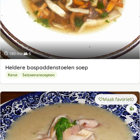
⏱ 180 min
👥 6
Heldere bospaddenstoelen soep
Kerst
Seizoensrecepten
Maak favoriet
0
👍