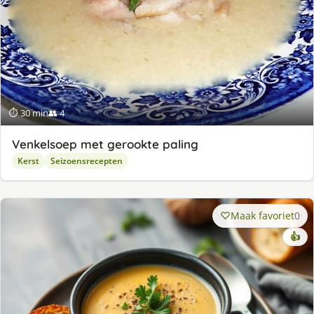
⏱ 30 min
👥 4
Venkelsoep met gerookte paling
Kerst
Seizoensrecepten
Maak favoriet
0
👍