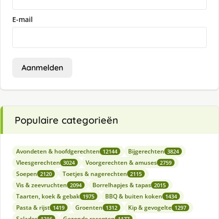
E-mail
Aanmelden
Populaire categorieën
Avondeten & hoofdgerechten
Bijgerechten
12144
3824
Vleesgerechten
Voorgerechten & amuses
3024
2759
Soepen
Toetjes & nagerechten
2120
2115
Vis & zeevruchten
Borrelhapjes & tapas
2094
2015
Taarten, koek & gebak
BBQ & buiten koken
1975
1434
Pasta & rijst
Groenten
Kip & gevogelte
1419
1312
1297
Salades
Gezonde recepten
1216
1177