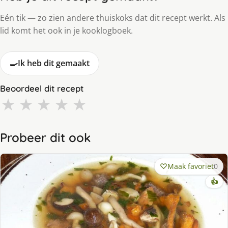
Eén tik — zo zien andere thuiskoks dat dit recept werkt. Als
lid komt het ook in je kooklogboek.
🍳
Ik heb dit gemaakt
Beoordeel dit recept
★
★
★
★
★
Probeer dit ook
Maak favoriet
0
👍