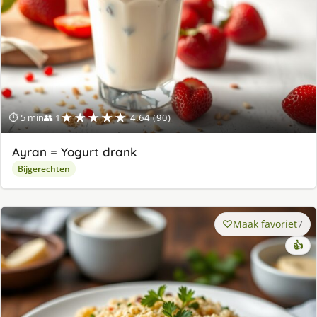
★★★★★
⏱ 5 min
👥 1
4.64 (90)
Ayran = Yogurt drank
Bijgerechten
Maak favoriet
7
👍