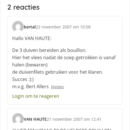
2 reacties
bertal
22 november 2007 om 10:58
s
c
Hallo VAN HAUTE:
h
r
De 3 duiven bereiden als bouillon.
e
Hier het vlees nadat de soep getrokken is vanaf
e
halen (bewaren)
f
de duivenfilets gebruiken voor het klaren.
:
Succes :):)
m.v.g. Bert Allers
Melden
Login om te reageren
VAN HAUTE
21 november 2007 om 12:41
s
c