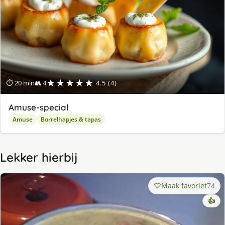
★★★★★
⏱ 20 min
👥 4
4.5 (4)
Amuse-special
Amuse
Borrelhapjes & tapas
Lekker hierbij
Maak favoriet
74
👍