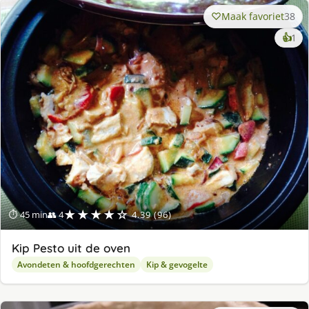
Maak favoriet
38
ke
👍
1
lek
ge
★★★★☆
⏱ 45 min
👥 4
4.39 (96)
Kip Pesto uit de oven
Avondeten & hoofdgerechten
Kip & gevogelte