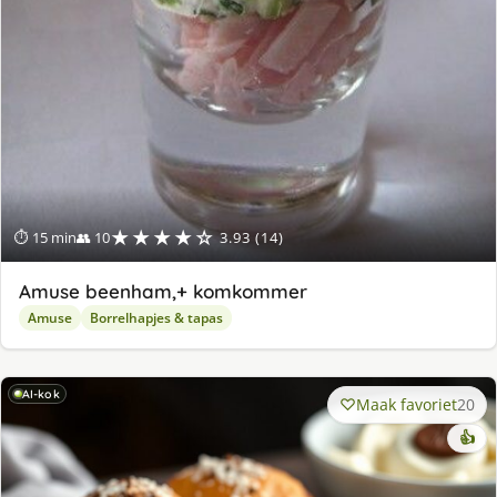
★★★★☆
⏱ 15 min
👥 10
3.93 (14)
Amuse beenham,+ komkommer
Amuse
Borrelhapjes & tapas
AI-kok
Maak favoriet
20
👍