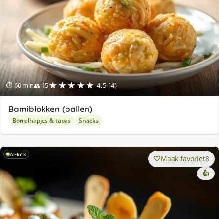
★★★★★
⏱ 60 min
👥 15
4.5 (4)
Bamiblokken (ballen)
Borrelhapjes & tapas
Snacks
AI-kok
Maak favoriet
8
👍