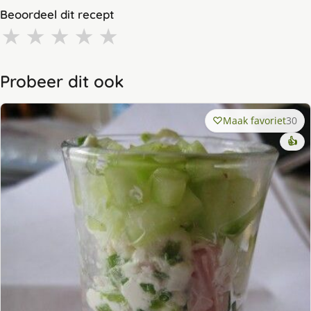
Beoordeel dit recept
★
★
★
★
★
Probeer dit ook
Maak favoriet
30
👍