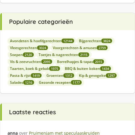
Populaire categorieën
Avondeten & hoofdgerechten
Bijgerechten
12144
3824
Vleesgerechten
Voorgerechten & amuses
3024
2759
Soepen
Toetjes & nagerechten
2120
2115
Vis & zeevruchten
Borrelhapjes & tapas
2095
2015
Taarten, koek & gebak
BBQ & buiten koken
1975
1434
Pasta & rijst
Groenten
Kip & gevogelte
1419
1312
1297
Salades
Gezonde recepten
1216
1177
Laatste reacties
anna
over
Pruimenjam met speculaaskruiden