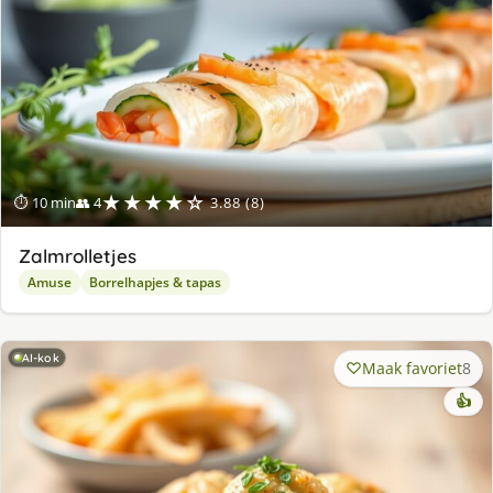
★★★★☆
⏱ 10 min
👥 4
3.88 (8)
Zalmrolletjes
Amuse
Borrelhapjes & tapas
AI-kok
Maak favoriet
8
👍