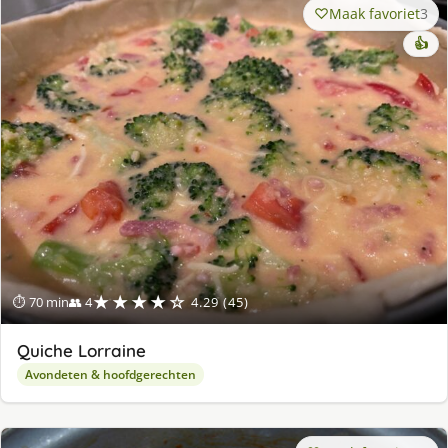
Maak favoriet
3
👍
★★★★☆
⏱ 70 min
👥 4
4.29 (45)
Quiche Lorraine
Avondeten & hoofdgerechten