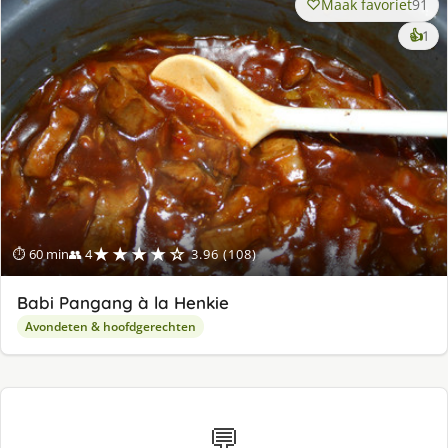
Maak favoriet
91
ke
👍
1
lek
ge
★★★★☆
⏱ 60 min
👥 4
3.96 (108)
Babi Pangang à la Henkie
Avondeten & hoofdgerechten
💬