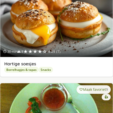
★★★★☆
⏱ 30 min
👥 8
4.29 (7)
Hartige soesjes
Borrelhapjes & tapas
Snacks
Maak favoriet
9
👍