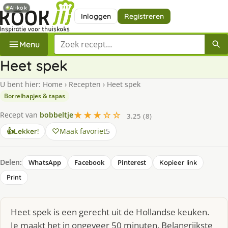
AI-kok
Inloggen
Registreren
Zoek een recept
Menu
Heet spek
U bent hier:
Home
›
Recepten
›
Heet spek
Borrelhapjes & tapas
★★★☆☆
Recept van
bobbeltje
3.25 (8)
Maak favoriet
5
👍
Lekker!
Delen:
WhatsApp
Facebook
Pinterest
Kopieer link
Print
Heet spek is een gerecht uit de Hollandse keuken.
Je maakt het in ongeveer 50 minuten. Belangrijkste