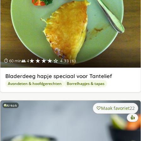
★★★★☆
⏱ 60 min
👥 4
4.33 (6)
Bladerdeeg hapje speciaal voor Tantelief
Avondeten & hoofdgerechten
Borrelhapjes & tapas
AI-kok
Maak favoriet
22
👍