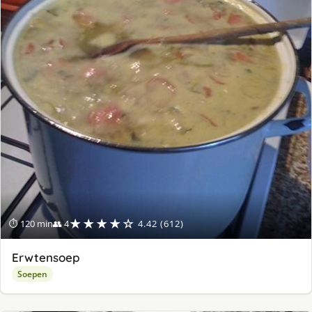
★★★★☆
⏱ 120 min
👥 4
4.42 (612)
Erwtensoep
Soepen