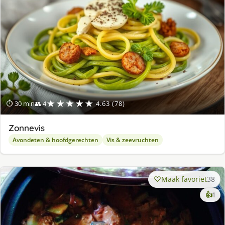
★★★★★
⏱ 30 min
👥 4
4.63 (78)
Zonnevis
Avondeten & hoofdgerechten
Vis & zeevruchten
Maak favoriet
38
ke
👍
1
lek
ge