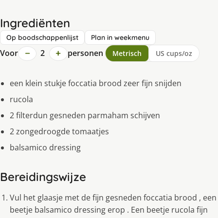
Ingrediënten
Op boodschappenlijst
Plan in weekmenu
−
+
Voor
2
personen
Metrisch
US cups/oz
een klein stukje foccatia brood zeer fijn snijden
rucola
2 filterdun gesneden parmaham schijven
2 zongedroogde tomaatjes
balsamico dressing
Bereidingswijze
Vul het glaasje met de fijn gesneden foccatia brood , een
beetje balsamico dressing erop . Een beetje rucola fijn