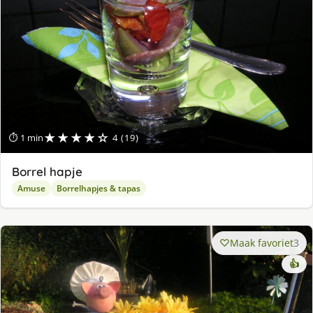
★★★★☆
⏱ 1 min
4 (19)
Borrel hapje
Amuse
Borrelhapjes & tapas
Maak favoriet
3
👍