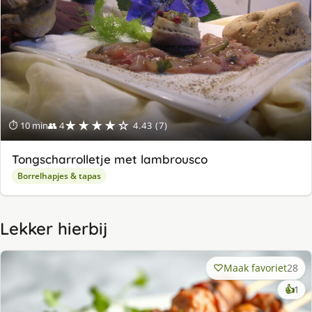
★★★★☆
⏱ 10 min
👥 4
4.43 (7)
Tongscharrolletje met lambrousco
Borrelhapjes & tapas
Lekker hierbij
Maak favoriet
28
ke
👍
1
lek
ge