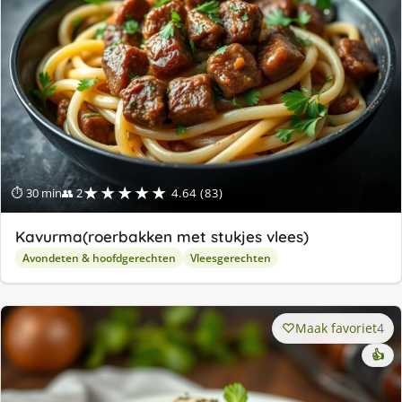
★★★★★
⏱ 30 min
👥 2
4.64 (83)
Kavurma(roerbakken met stukjes vlees)
Avondeten & hoofdgerechten
Vleesgerechten
Maak favoriet
4
👍