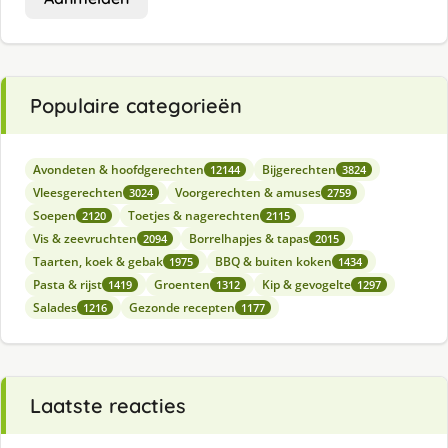
Populaire categorieën
Avondeten & hoofdgerechten
Bijgerechten
12144
3824
Vleesgerechten
Voorgerechten & amuses
3024
2759
Soepen
Toetjes & nagerechten
2120
2115
Vis & zeevruchten
Borrelhapjes & tapas
2094
2015
Taarten, koek & gebak
BBQ & buiten koken
1975
1434
Pasta & rijst
Groenten
Kip & gevogelte
1419
1312
1297
Salades
Gezonde recepten
1216
1177
Laatste reacties