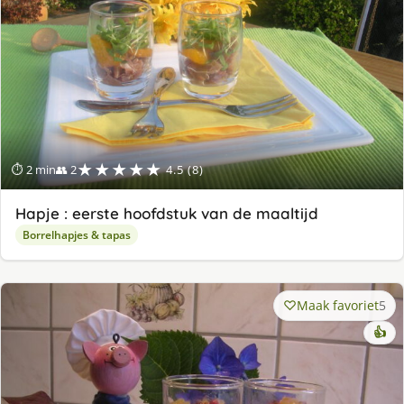
★★★★★
⏱ 2 min
👥 2
4.5 (8)
Hapje : eerste hoofdstuk van de maaltijd
Borrelhapjes & tapas
Maak favoriet
5
👍