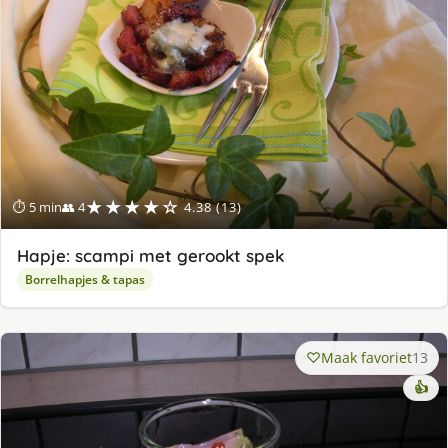
★★★★☆
⏱ 5 min
👥 4
4.38 (13)
Hapje: scampi met gerookt spek
Borrelhapjes & tapas
Maak favoriet
13
👍