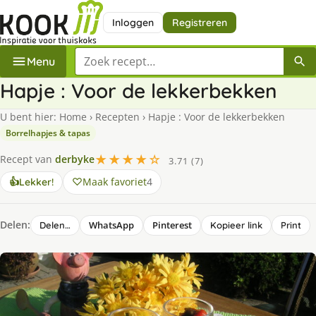
Inloggen
Registreren
Zoek een recept
Menu
Hapje : Voor de lekkerbekken
U bent hier:
Home
›
Recepten
›
Hapje : Voor de lekkerbekken
Borrelhapjes & tapas
★★★★☆
Recept van
derbyke
3.71 (7)
Maak favoriet
4
👍
Lekker!
Delen:
WhatsApp
Pinterest
Delen…
Kopieer link
Print