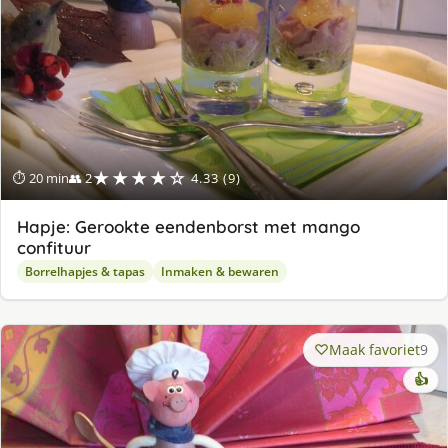
★★★★☆
⏱ 20 min
👥 2
4.33 (9)
Hapje: Gerookte eendenborst met mango
confituur
Borrelhapjes & tapas
Inmaken & bewaren
Maak favoriet
9
👍