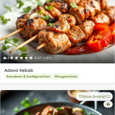
★★★★★
👥 4
4.67 (141)
Adana Kebab
Avondeten & hoofdgerechten
Vleesgerechten
Maak favoriet
12
👍