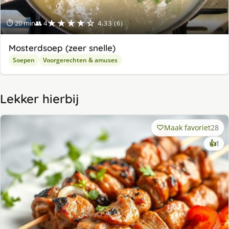
★★★★☆
⏱ 20 min
👥 4
4.33 (6)
Mosterdsoep (zeer snelle)
Soepen
Voorgerechten & amuses
Lekker hierbij
Maak favoriet
28
ke
👍
1
lek
ge