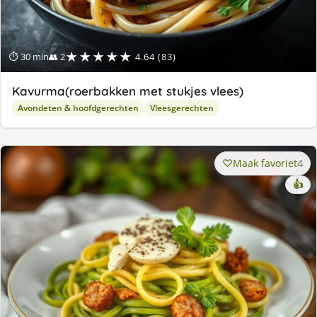
★★★★★
⏱ 30 min
👥 2
4.64 (83)
Kavurma(roerbakken met stukjes vlees)
Avondeten & hoofdgerechten
Vleesgerechten
Maak favoriet
4
👍