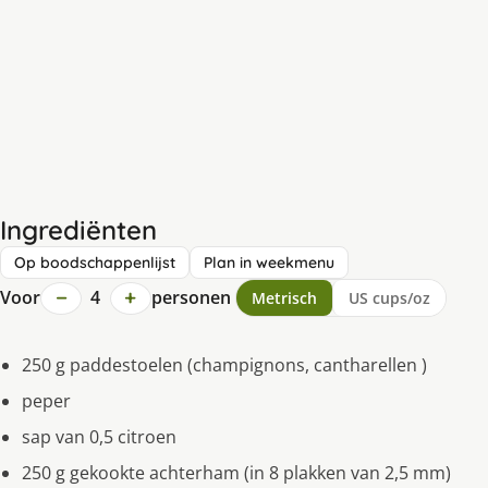
Ingrediënten
Op boodschappenlijst
Plan in weekmenu
−
+
Voor
4
personen
Metrisch
US cups/oz
250 g paddestoelen (champignons, cantharellen )
peper
sap van 0,5 citroen
250 g gekookte achterham (in 8 plakken van 2,5 mm)