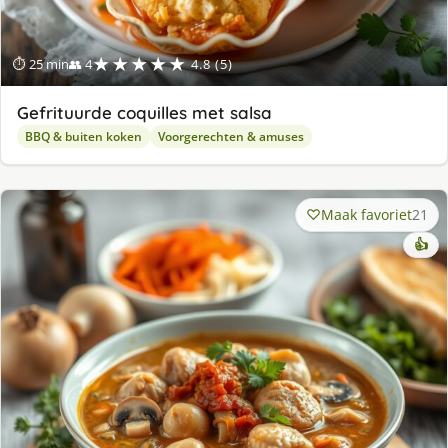
★★★★★
⏱ 25 min
👥 4
4.8 (5)
Gefrituurde coquilles met salsa
BBQ & buiten koken
Voorgerechten & amuses
Maak favoriet
21
👍