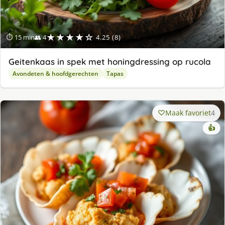
★★★★☆
⏱ 15 min
👥 4
4.25 (8)
Geitenkaas in spek met honingdressing op rucola
Avondeten & hoofdgerechten
Tapas
Maak favoriet
4
👍