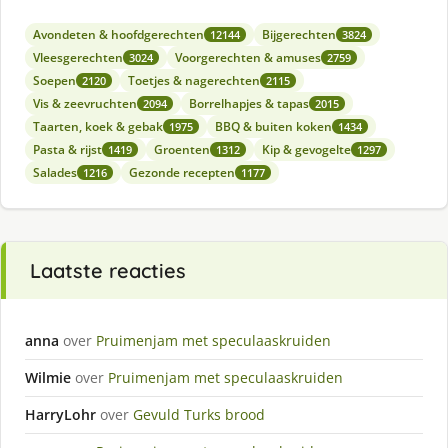
Avondeten & hoofdgerechten
Bijgerechten
12144
3824
Vleesgerechten
Voorgerechten & amuses
3024
2759
Soepen
Toetjes & nagerechten
2120
2115
Vis & zeevruchten
Borrelhapjes & tapas
2094
2015
Taarten, koek & gebak
BBQ & buiten koken
1975
1434
Pasta & rijst
Groenten
Kip & gevogelte
1419
1312
1297
Salades
Gezonde recepten
1216
1177
Laatste reacties
anna
over
Pruimenjam met speculaaskruiden
Wilmie
over
Pruimenjam met speculaaskruiden
HarryLohr
over
Gevuld Turks brood