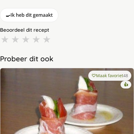
🍳
Ik heb dit gemaakt
Beoordeel dit recept
★
★
★
★
★
Probeer dit ook
Maak favoriet
48
👍