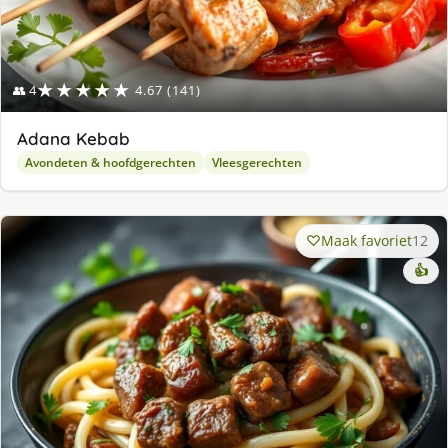
★★★★★
👥 4
4.67 (141)
Adana Kebab
Avondeten & hoofdgerechten
Vleesgerechten
Maak favoriet
12
👍