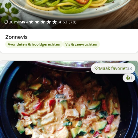
★★★★★
⏱ 30 min
👥 4
4.63 (78)
Zonnevis
Avondeten & hoofdgerechten
Vis & zeevruchten
Maak favoriet
38
ke
👍
1
lek
ge