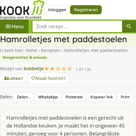
Inloggen
Registreren
Zoek een recept
Menu
Hamrolletjes met paddestoelen
U bent hier:
Home
›
Recepten
›
Hamrolletjes met paddestoelen
Voorgerechten & amuses
★★☆☆☆
Recept van
bobbeltje
1.67 (3)
Maak favoriet
3
👍
Lekker!
Delen:
WhatsApp
Pinterest
Delen…
Kopieer link
Print
Hamrolletjes met paddestoelen is een gerecht uit
de Hollandse keuken. Je maakt het in ongeveer 45
minuten, genoeg voor 4 personen. Belangrijkste