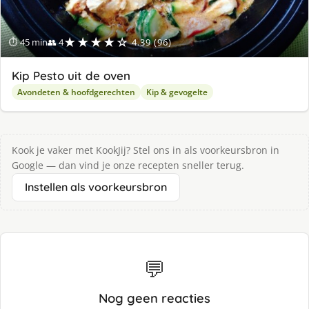
★★★★☆
⏱ 45 min
👥 4
4.39 (96)
Kip Pesto uit de oven
Avondeten & hoofdgerechten
Kip & gevogelte
Kook je vaker met KookJij? Stel ons in als voorkeursbron in
Google — dan vind je onze recepten sneller terug.
Instellen als voorkeursbron
💬
Nog geen reacties