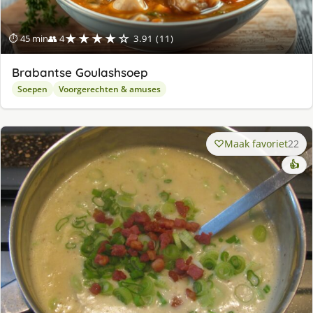
★★★★☆
⏱ 45 min
👥 4
3.91 (11)
Brabantse Goulashsoep
Soepen
Voorgerechten & amuses
Maak favoriet
22
👍