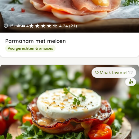
★★★★☆
⏱ 15 min
👥 4
4.24 (21)
Parmaham met meloen
Voorgerechten & amuses
Maak favoriet
12
👍