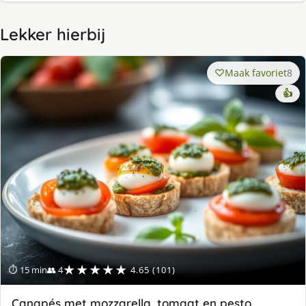
Lekker hierbij
Maak favoriet
8
👍
★★★★★
⏱ 15 min
👥 4
4.65 (101)
Canapés met mozzarella, tomaat en pesto