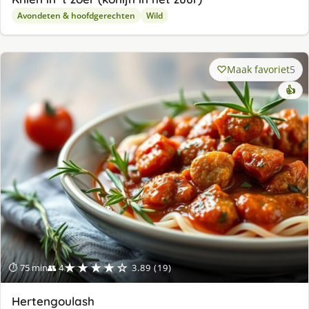
Avondeten & hoofdgerechten
Wild
Maak favoriet
5
👍
★★★★☆
⏱ 75 min
👥 4
3.89 (19)
Hertengoulash