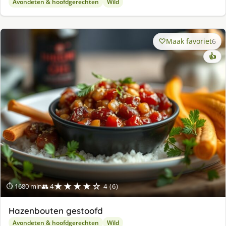
Avondeten & hoofdgerechten
Wild
Maak favoriet
6
👍
★★★★☆
⏱ 1680 min
👥 4
4 (6)
Hazenbouten gestoofd
Avondeten & hoofdgerechten
Wild