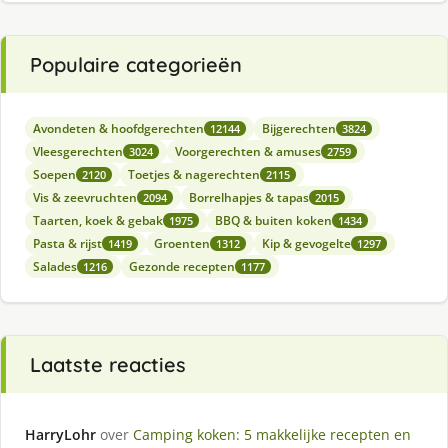
Populaire categorieën
Avondeten & hoofdgerechten
Bijgerechten
12144
3824
Vleesgerechten
Voorgerechten & amuses
3024
2759
Soepen
Toetjes & nagerechten
2120
2115
Vis & zeevruchten
Borrelhapjes & tapas
2094
2015
Taarten, koek & gebak
BBQ & buiten koken
1975
1434
Pasta & rijst
Groenten
Kip & gevogelte
1419
1312
1297
Salades
Gezonde recepten
1216
1177
Laatste reacties
HarryLohr
over
Camping koken: 5 makkelijke recepten en