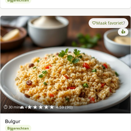
Bijgerechten
Maak favoriet
7
👍
★★★★★
⏱ 30 min
👥 4
4.59 (90)
Bulgur
Bijgerechten