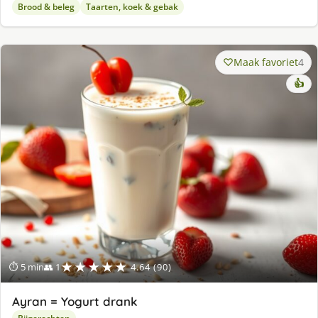
Brood & beleg
Taarten, koek & gebak
Maak favoriet
4
👍
★★★★★
⏱ 5 min
👥 1
4.64 (90)
Ayran = Yogurt drank