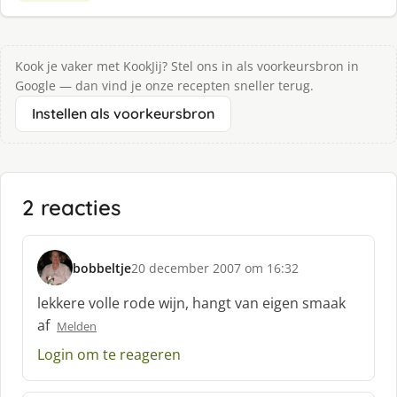
Kook je vaker met KookJij? Stel ons in als voorkeursbron in
Google — dan vind je onze recepten sneller terug.
Instellen als voorkeursbron
2 reacties
bobbeltje
20 december 2007 om 16:32
s
c
lekkere volle rode wijn, hangt van eigen smaak
h
af
Melden
r
e
Login om te reageren
e
f