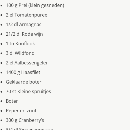
100 g Prei (klein gesneden)
2 el Tomatenpuree
1/2 dl Armagnac
21/2 dl Rode wijn
1 tn Knoflook
3 dl Wildfond
2 el Aalbessengelei
1400 g Haasfilet
Geklaarde boter
70 st Kleine spruitjes
Boter
Peper en zout
300 g Cranberry’s
3/4 dl Sinaasappelsap