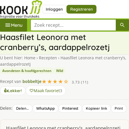
Inloggen
Registreren
Zoek een recept
Menu
Haasfilet Leonora met
cranberry’s, aardappelrozetj
U bent hier:
Home
›
Recepten
›
Haasfilet Leonora met cranberry’s,
aardappelrozetj
Avondeten & hoofdgerechten
Wild
★★★★☆
Recept van
bobbeltje
3.73 (11)
Maak favoriet
3
👍
Lekker!
Delen:
WhatsApp
Pinterest
Delen…
Kopieer link
Print
Haasfilet Leonora met cranberry’s, aardappelrozetj