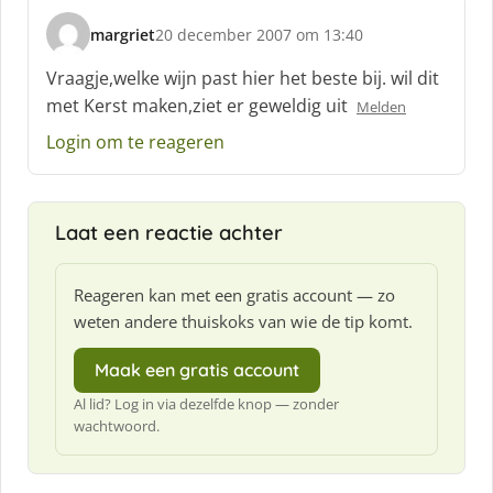
:
margriet
20 december 2007 om 13:40
s
c
Vraagje,welke wijn past hier het beste bij. wil dit
h
met Kerst maken,ziet er geweldig uit
Melden
r
e
Login om te reageren
e
f
:
Laat een reactie achter
Reageren kan met een gratis account — zo
weten andere thuiskoks van wie de tip komt.
Maak een gratis account
Al lid? Log in via dezelfde knop — zonder
wachtwoord.