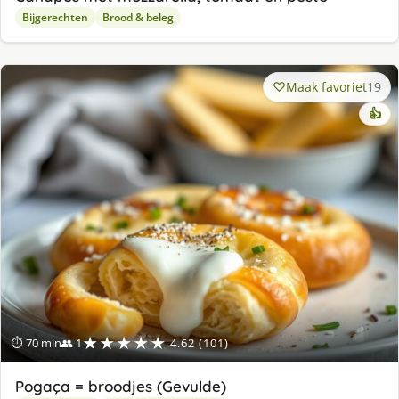
Bijgerechten
Brood & beleg
Maak favoriet
19
👍
★★★★★
⏱ 70 min
👥 1
4.62 (101)
Pogaça = broodjes (Gevulde)