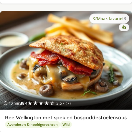
Maak favoriet
3
👍
★★★★☆
⏱ 40 min
👥 4
3.57 (7)
Ree Wellington met spek en bospaddestoelensaus
Avondeten & hoofdgerechten
Wild