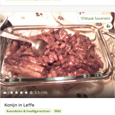
Maak favoriet
4
👍
★★★★☆
👥 2
3.5 (10)
Konijn in Leffe
Avondeten & hoofdgerechten
Wild