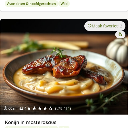
Avondeten & hoofdgerechten
Wild
Maak favoriet
12
👍
★★★★☆
⏱ 60 min
👥 4
3.79 (14)
Konijn in mosterdsaus