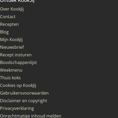
Ontdek KookJij
Over KookJij
Contact
Recepten
Blog
Mijn KookJij
Nieuwsbrief
Recept insturen
Boodschappenlijst
Weekmenu
Thuis koks
Cookies op KookJij
Gebruikersvoorwaarden
Disclaimer en copyright
Privacyverklaring
Onrechtmatige inhoud melden