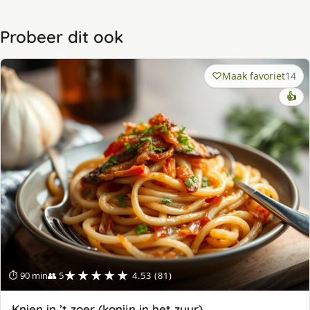
Probeer dit ook
Maak favoriet
14
👍
★★★★★
⏱ 90 min
👥 5
4.53 (81)
Knien in ’t zoer (konijn in het zuur)