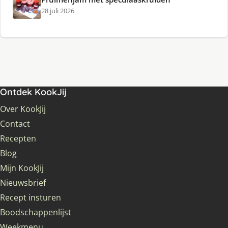
28 juli 2026
Ontdek KookJij
Over KookJij
Contact
Recepten
Blog
Mijn KookJij
Nieuwsbrief
Recept insturen
Boodschappenlijst
Weekmenu