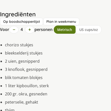
Ingrediënten
Op boodschappenlijst
Plan in weekmenu
−
+
Voor
4
personen
Metrisch
US cups/oz
chorizo stukjes
bleekselderij stukjes
2 uien, gesnipperd
3 knoflook, gesnipperd
blik tomaten blokjes
1 liter kipbouillon, sterk
200 gr. okra, gesneden
peterselie, gehakt
thijm