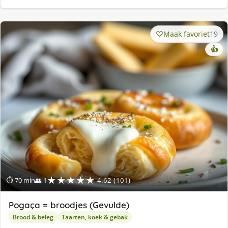
Maak favoriet
19
👍
★★★★★
⏱ 70 min
👥 1
4.62 (101)
Pogaça = broodjes (Gevulde)
Brood & beleg
Taarten, koek & gebak