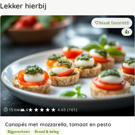
Lekker hierbij
Maak favoriet
8
👍
★★★★★
⏱ 15 min
👥 4
4.65 (101)
Canapés met mozzarella, tomaat en pesto
Bijgerechten
Brood & beleg