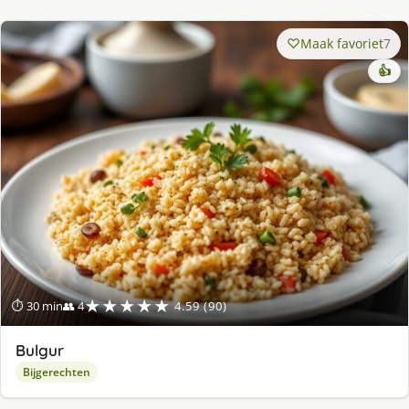
Maak favoriet
7
👍
★★★★★
⏱ 30 min
👥 4
4.59 (90)
Bulgur
Bijgerechten