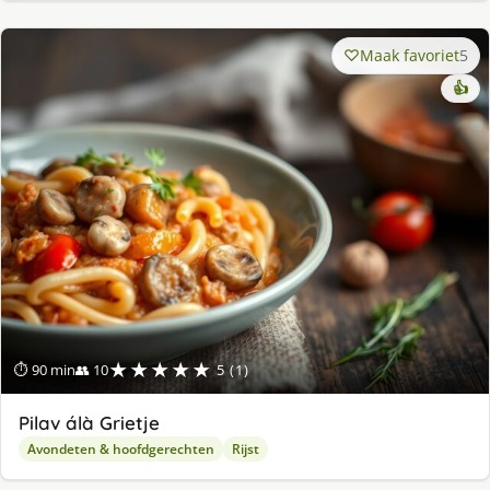
Maak favoriet
5
👍
★★★★★
⏱ 90 min
👥 10
5 (1)
Pilav álà Grietje
Avondeten & hoofdgerechten
Rijst