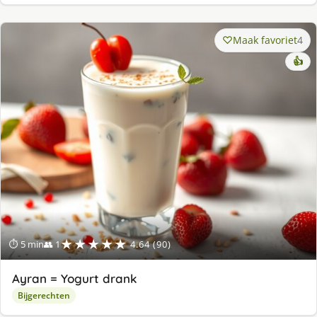
Maak favoriet
4
👍
★★★★★
⏱ 5 min
👥 1
4.64 (90)
Ayran = Yogurt drank
Bijgerechten