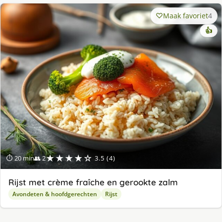
Maak favoriet
4
👍
★★★★☆
⏱ 20 min
👥 2
3.5 (4)
Rijst met crème fraîche en gerookte zalm
Avondeten & hoofdgerechten
Rijst