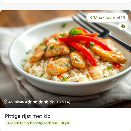
Maak favoriet
19
👍
★★★★☆
⏱ 45 min
👥 4
3.75 (4)
Pittige rijst met kip
Avondeten & hoofdgerechten
Rijst