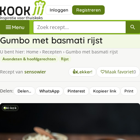
Inloggen
Registreren
Zoek een recept
Menu
Gumbo met basmati rijst
U bent hier:
Home
›
Recepten
›
Gumbo met basmati rijst
Avondeten & hoofdgerechten
Rijst
Maak favoriet
0
Recept van
sensowier
👍
Lekker!
Delen:
WhatsApp
Pinterest
Delen…
Kopieer link
Print
AI-kok