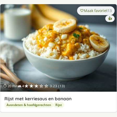
Maak favoriet
13
👍
★★★☆☆
⏱ 20 min
👥 4
3.23 (13)
Rijst met kerriesaus en banaan
Avondeten & hoofdgerechten
Rijst