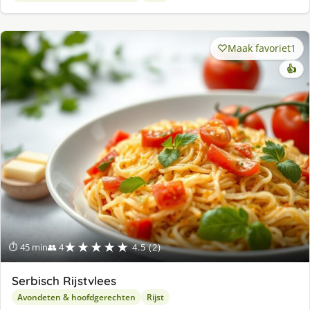
Maak favoriet
1
👍
★★★★★
⏱ 45 min
👥 4
4.5 (2)
Serbisch Rijstvlees
Avondeten & hoofdgerechten
Rijst