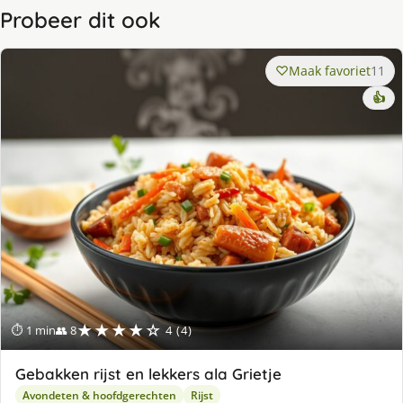
Probeer dit ook
Maak favoriet
11
👍
★★★★☆
⏱ 1 min
👥 8
4 (4)
Gebakken rijst en lekkers ala Grietje
Avondeten & hoofdgerechten
Rijst