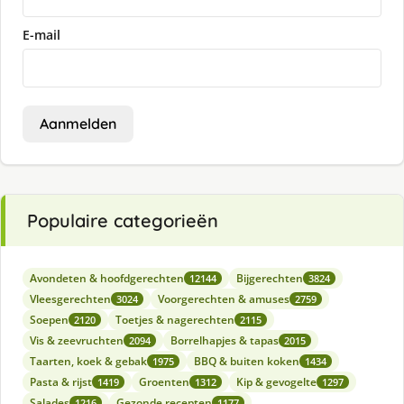
E-mail
Aanmelden
Populaire categorieën
Avondeten & hoofdgerechten
Bijgerechten
12144
3824
Vleesgerechten
Voorgerechten & amuses
3024
2759
Soepen
Toetjes & nagerechten
2120
2115
Vis & zeevruchten
Borrelhapjes & tapas
2094
2015
Taarten, koek & gebak
BBQ & buiten koken
1975
1434
Pasta & rijst
Groenten
Kip & gevogelte
1419
1312
1297
Salades
Gezonde recepten
1216
1177