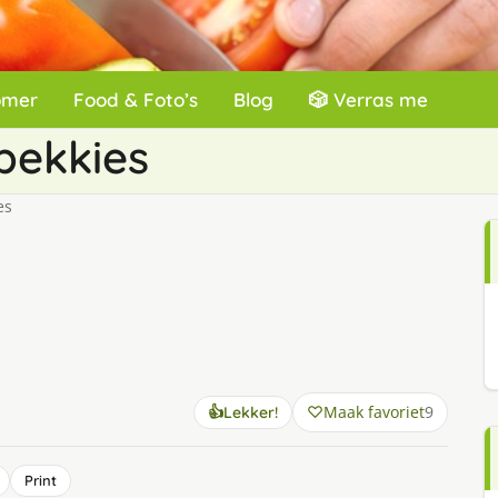
omer
Food & Foto’s
Blog
🎲 Verras me
pekkies
es
Maak favoriet
9
👍
Lekker!
Print