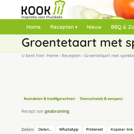
Home
Recepten
Nieuw
BBQ & Z
Groentetaart met s
U bent hier:
Home
›
Recepten
›
Groentetaart met spekki
Avondeten & hoofdgerechten
Ovenschotels & eenpans
Recept van
geabruining
Delen:
WhatsApp
Pinterest
Delen…
Kopieer link