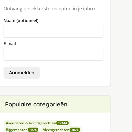
Ontvang de lekkerste recepten in je inbox.
Naam (optioneel)
E-mail
Aanmelden
Populaire categorieën
Avondeten & hoofdgerechten
12144
Bijgerechten
Vleesgerechten
3824
3024