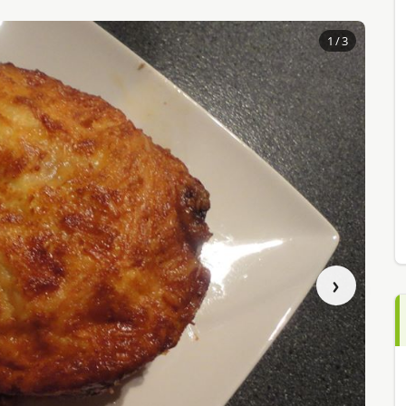
1
/ 3
›