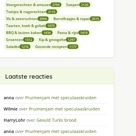
Voorgerechten & amuses
Soepen
2759
2120
Toetjes & nagerechten
2115
Vis & zeevruchten
Borrelhapjes & tapas
2094
2015
Taarten, koek & gebak
1975
BBQ & buiten koken
Pasta & rijst
1434
1419
Groenten
Kip & gevogelte
1312
1297
Salades
Gezonde recepten
1216
1177
Laatste reacties
anna
over
Pruimenjam met speculaaskruiden
Wilmie
over
Pruimenjam met speculaaskruiden
HarryLohr
over
Gevuld Turks brood
anna
over
Pruimenjam met speculaaskruiden