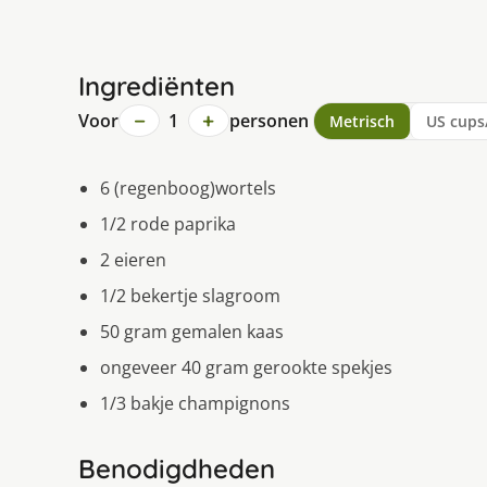
Ingrediënten
−
+
Voor
1
personen
Metrisch
US cups
6 (regenboog)wortels
1/2 rode paprika
2 eieren
1/2 bekertje slagroom
50 gram gemalen kaas
ongeveer 40 gram gerookte spekjes
1/3 bakje champignons
Benodigdheden