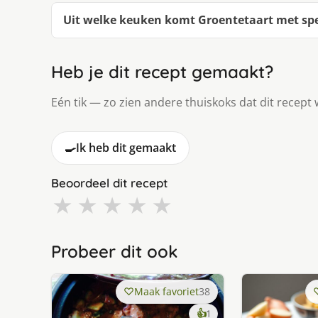
Uit welke keuken komt Groentetaart met sp
Heb je dit recept gemaakt?
Eén tik — zo zien andere thuiskoks dat dit recept 
🍳
Ik heb dit gemaakt
Beoordeel dit recept
★
★
★
★
★
Probeer dit ook
Maak favoriet
38
keer
👍
1