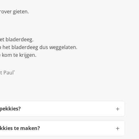
rover gieten.
et bladerdeeg.
b het bladerdeeg dus weggelaten.
e kom te krijgen.
t Paul`
spekkies?
ekkies te maken?