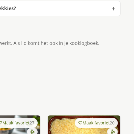
ekkies?
werkt. Als lid komt het ook in je kooklogboek.
Maak favoriet
27
Maak favoriet
20
👍
👍