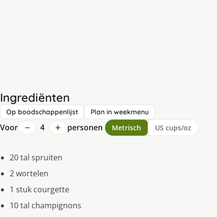
Ingrediënten
Op boodschappenlijst
Plan in weekmenu
−
+
Voor
4
personen
Metrisch
US cups/oz
20 tal spruiten
2 wortelen
1 stuk courgette
10 tal champignons