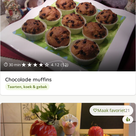
★★★★☆
⏱ 30 min
4.12 (52)
Chocolade muffins
Taarten, koek & gebak
Maak favoriet
21
👍