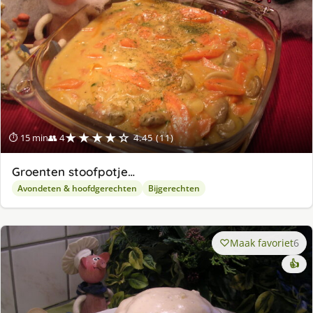
★★★★☆
⏱ 15 min
👥 4
4.45 (11)
Groenten stoofpotje…
Avondeten & hoofdgerechten
Bijgerechten
Maak favoriet
6
👍