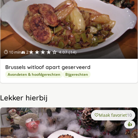
★★★★☆
⏱ 10 min
👥 2
4.07 (14)
Brussels witloof apart geserveerd
Avondeten & hoofdgerechten
Bijgerechten
Lekker hierbij
Maak favoriet
10
👍