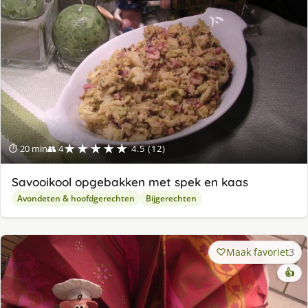
★★★★★
⏱ 20 min
👥 4
4.5 (12)
Savooikool opgebakken met spek en kaas
Avondeten & hoofdgerechten
Bijgerechten
Maak favoriet
3
👍