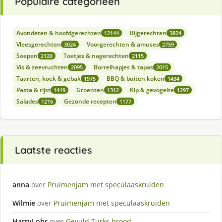
Populaire categorieën
Avondeten & hoofdgerechten
Bijgerechten
12144
3824
Vleesgerechten
Voorgerechten & amuses
3024
2759
Soepen
Toetjes & nagerechten
2120
2115
Vis & zeevruchten
Borrelhapjes & tapas
2095
2015
Taarten, koek & gebak
BBQ & buiten koken
1975
1434
Pasta & rijst
Groenten
Kip & gevogelte
1419
1312
1297
Salades
Gezonde recepten
1216
1177
Laatste reacties
anna
over
Pruimenjam met speculaaskruiden
Wilmie
over
Pruimenjam met speculaaskruiden
HarryLohr
over
Gevuld Turks brood