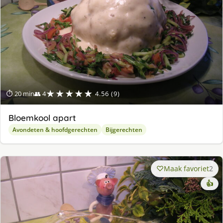
★★★★★
⏱ 20 min
👥 4
4.56 (9)
Bloemkool apart
Avondeten & hoofdgerechten
Bijgerechten
Maak favoriet
2
👍