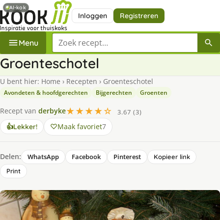
AI-kok
Inloggen
Registreren
Zoek een recept
Menu
Groenteschotel
U bent hier:
Home
›
Recepten
›
Groenteschotel
Avondeten & hoofdgerechten
Bijgerechten
Groenten
★★★★☆
Recept van
derbyke
3.67 (3)
Maak favoriet
7
👍
Lekker!
Delen:
WhatsApp
Facebook
Pinterest
Kopieer link
Print