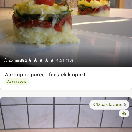
★★★★★
⏱ 25 min
👥 2
4.61 (18)
Aardappelpuree : feestelijk apart
Aardappels
Maak favoriet
6
👍