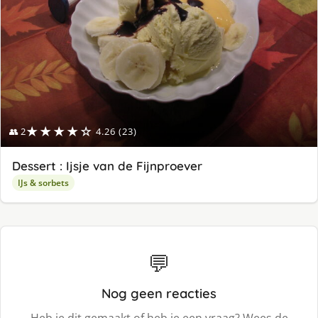
★★★★☆
👥 2
4.26 (23)
Dessert : Ijsje van de Fijnproever
IJs & sorbets
💬
Nog geen reacties
Heb je dit gemaakt of heb je een vraag? Wees de