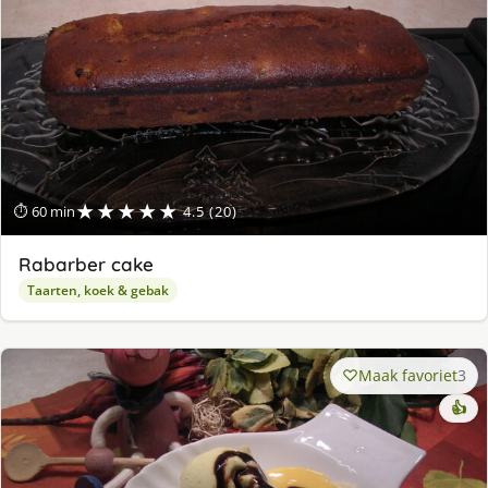
★★★★★
⏱ 60 min
4.5 (20)
Rabarber cake
Taarten, koek & gebak
Maak favoriet
3
👍