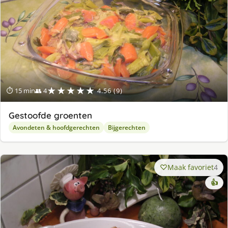
★★★★★
⏱ 15 min
👥 4
4.56 (9)
Gestoofde groenten
Avondeten & hoofdgerechten
Bijgerechten
Maak favoriet
4
👍