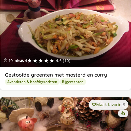
★★★★★
⏱ 10 min
👥 4
4.6 (10)
Gestoofde groenten met mosterd en curry
Avondeten & hoofdgerechten
Bijgerechten
Maak favoriet
3
👍