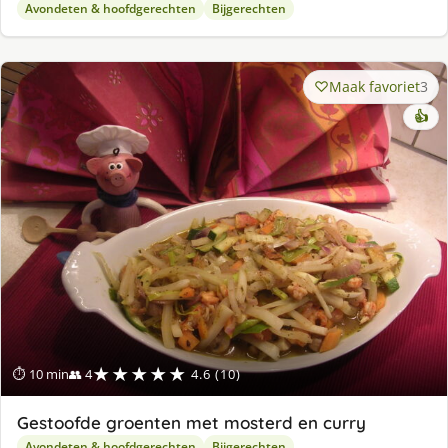
Avondeten & hoofdgerechten
Bijgerechten
Maak favoriet
3
👍
★★★★★
⏱ 10 min
👥 4
4.6 (10)
Gestoofde groenten met mosterd en curry
Avondeten & hoofdgerechten
Bijgerechten