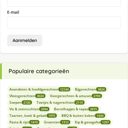
E-mail
Aanmelden
Populaire categorieën
Avondeten & hoofdgerechten
Bijgerechten
12144
3824
Vleesgerechten
Voorgerechten & amuses
3024
2759
Soepen
Toetjes & nagerechten
2120
2115
Vis & zeevruchten
Borrelhapjes & tapas
2094
2015
Taarten, koek & gebak
BBQ & buiten koken
1975
1434
Pasta & rijst
Groenten
Kip & gevogelte
1419
1312
1297