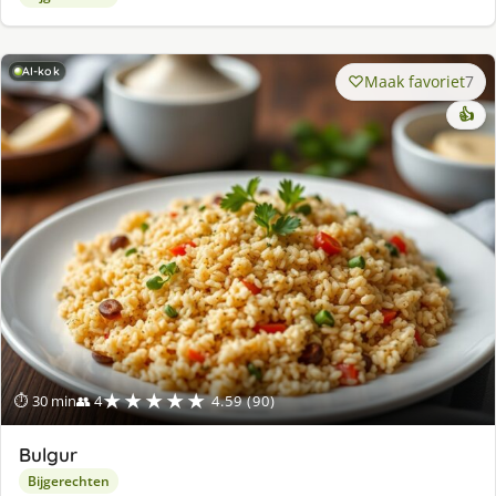
AI-kok
Maak favoriet
7
👍
★★★★★
⏱ 30 min
👥 4
4.59 (90)
Bulgur
Bijgerechten