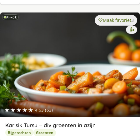
AI-kok
Maak favoriet
3
👍
★★★★★
4.63 (63)
Karisik Tursu = div groenten in azijn
Bijgerechten
Groenten