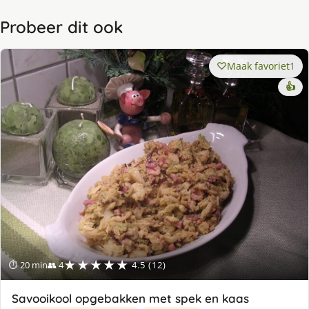
Probeer dit ook
Maak favoriet
1
👍
★★★★★
⏱ 20 min
👥 4
4.5 (12)
Savooikool opgebakken met spek en kaas