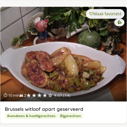
Maak favoriet
4
👍
★★★★☆
⏱ 10 min
👥 2
4.07 (14)
Brussels witloof apart geserveerd
Avondeten & hoofdgerechten
Bijgerechten