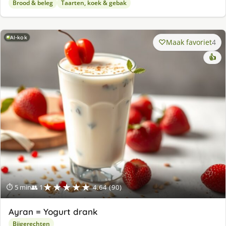
Brood & beleg
Taarten, koek & gebak
AI-kok
Maak favoriet
4
👍
★★★★★
⏱ 5 min
👥 1
4.64 (90)
Ayran = Yogurt drank
Bijgerechten