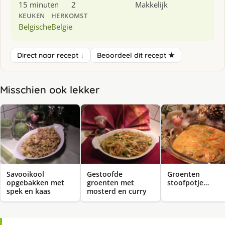
15 minuten
2
Makkelijk
KEUKEN
HERKOMST
Belgische
Belgie
Direct naar recept ↓
Beoordeel dit recept ★
Misschien ook lekker
Savooikool
Gestoofde
Groenten
opgebakken met
groenten met
stoofpotje…
spek en kaas
mosterd en curry