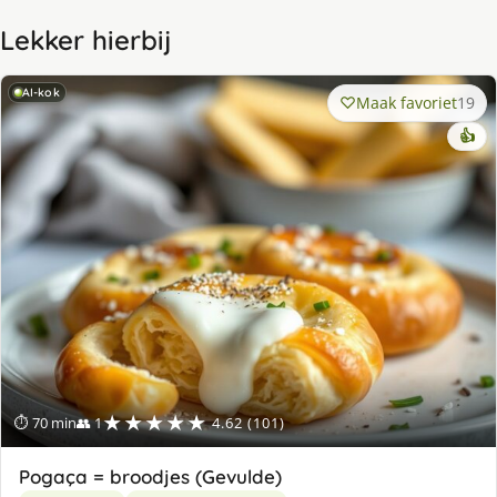
Lekker hierbij
AI-kok
Maak favoriet
19
👍
★★★★★
⏱ 70 min
👥 1
4.62 (101)
Pogaça = broodjes (Gevulde)