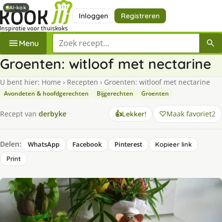
AI-kok
AI-kok
Inloggen
Registreren
Zoek een recept
Menu
Groenten: witloof met nectarine
U bent hier:
Home
›
Recepten
›
Groenten: witloof met nectarine
Avondeten & hoofdgerechten
Bijgerechten
Groenten
Maak favoriet
2
Recept van
derbyke
👍
Lekker!
Delen:
WhatsApp
Facebook
Pinterest
Kopieer link
Print