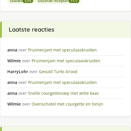
Salades
Gezonde recepten
1216
1177
Laatste reacties
anna
over
Pruimenjam met speculaaskruiden
Wilmie
over
Pruimenjam met speculaaskruiden
HarryLohr
over
Gevuld Turks brood
anna
over
Pruimenjam met speculaaskruiden
anna
over
Snelle courgettesoep met witte kaas
Wilmie
over
Ovenschotel met courgette en tonijn