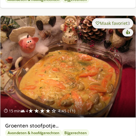
Maak favoriet
3
👍
★★★★☆
⏱ 15 min
👥 4
4.45 (11)
Groenten stoofpotje…
Avondeten & hoofdgerechten
Bijgerechten