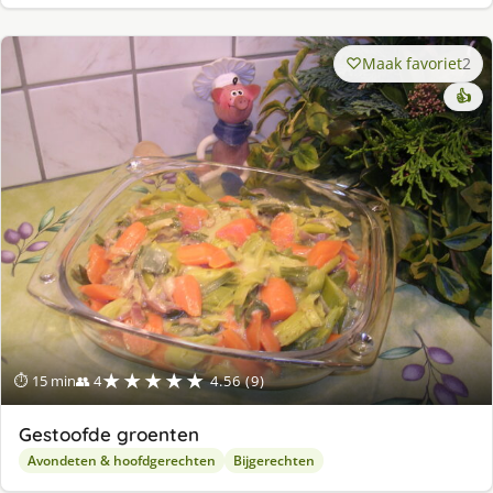
Maak favoriet
2
👍
★★★★★
⏱ 15 min
👥 4
4.56 (9)
Gestoofde groenten
Avondeten & hoofdgerechten
Bijgerechten