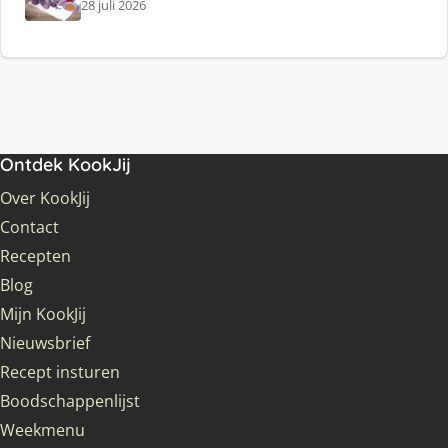
28 juli 2026
Ontdek KookJij
Over KookJij
Contact
Recepten
Blog
Mijn KookJij
Nieuwsbrief
Recept insturen
Boodschappenlijst
Weekmenu