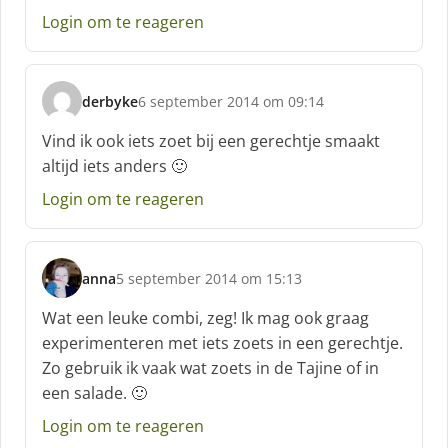
e
Login om te reageren
f
:
derbyke
6 september 2014 om 09:14
s
c
Vind ik ook iets zoet bij een gerechtje smaakt
h
altijd iets anders 🙂
r
e
Login om te reageren
e
f
:
anna
5 september 2014 om 15:13
s
c
Wat een leuke combi, zeg! Ik mag ook graag
h
experimenteren met iets zoets in een gerechtje.
r
Zo gebruik ik vaak wat zoets in de Tajine of in
e
een salade. 🙂
e
f
Login om te reageren
: