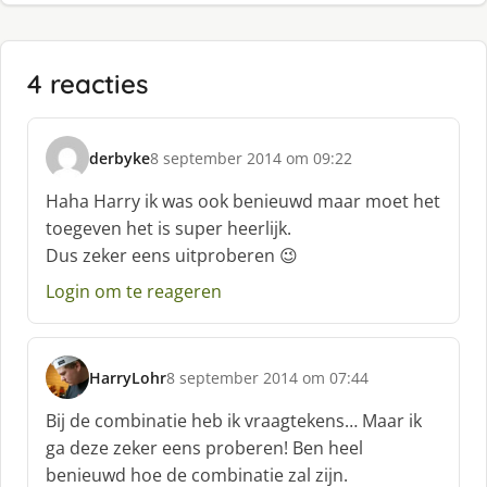
4 reacties
derbyke
8 september 2014 om 09:22
s
c
Haha Harry ik was ook benieuwd maar moet het
h
toegeven het is super heerlijk.
r
Dus zeker eens uitproberen 😉
e
e
Login om te reageren
f
:
HarryLohr
8 september 2014 om 07:44
s
c
Bij de combinatie heb ik vraagtekens… Maar ik
h
ga deze zeker eens proberen! Ben heel
r
benieuwd hoe de combinatie zal zijn.
e