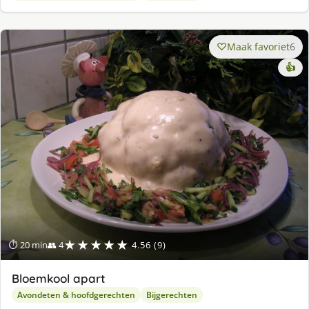
Maak favoriet
6
👍
★★★★★
⏱ 20 min
👥 4
4.56 (9)
Bloemkool apart
Avondeten & hoofdgerechten
Bijgerechten