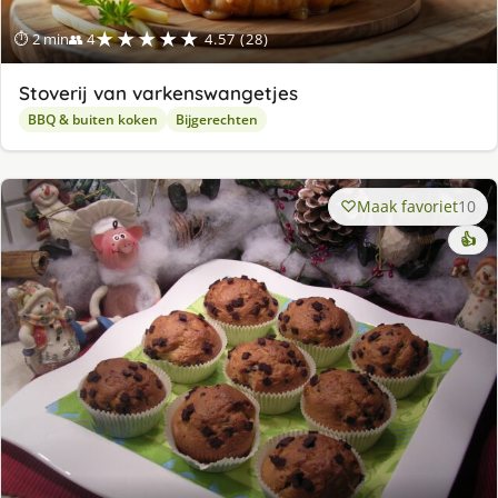
★★★★★
⏱ 2 min
👥 4
4.57 (28)
Stoverij van varkenswangetjes
BBQ & buiten koken
Bijgerechten
Maak favoriet
10
👍