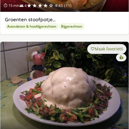
★★★★☆
⏱ 15 min
👥 4
4.45 (11)
Groenten stoofpotje…
Avondeten & hoofdgerechten
Bijgerechten
Maak favoriet
6
👍