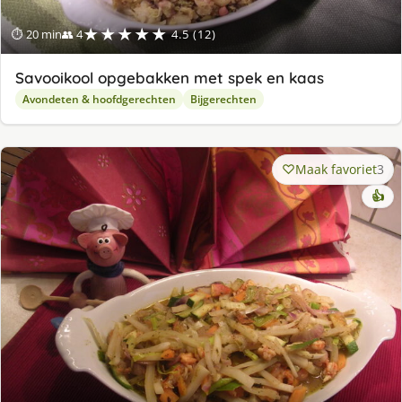
★★★★★
⏱ 20 min
👥 4
4.5 (12)
Savooikool opgebakken met spek en kaas
Avondeten & hoofdgerechten
Bijgerechten
Maak favoriet
3
👍