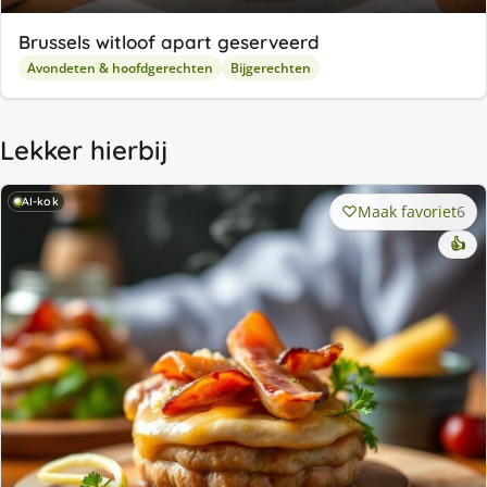
Brussels witloof apart geserveerd
Avondeten & hoofdgerechten
Bijgerechten
Lekker hierbij
AI-kok
Maak favoriet
6
👍