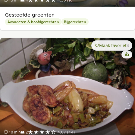
Gestoofde groenten
Avondeten & hoofdgerechten
Bijgerechten
Maak favoriet
4
👍
★★★★☆
⏱ 10 min
👥 2
4.07 (14)