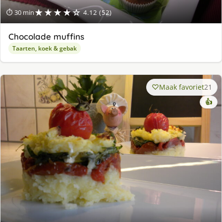
★★★★☆
⏱ 30 min
4.12 (52)
Chocolade muffins
Taarten, koek & gebak
Maak favoriet
21
👍