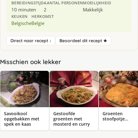
BEREIDINGSTIJD
AANTAL PERSONEN
MOEILIJKHEID
10 minuten
2
Makkelijk
KEUKEN
HERKOMST
Belgische
Belgie
Direct naar recept ↓
Beoordeel dit recept ★
Misschien ook lekker
Savooikool
Gestoofde
Groenten
opgebakken met
groenten met
stoofpotje…
spek en kaas
mosterd en curry