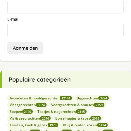
E-mail
Aanmelden
Populaire categorieën
Avondeten & hoofdgerechten
Bijgerechten
12144
3824
Vleesgerechten
Voorgerechten & amuses
3024
2759
Soepen
Toetjes & nagerechten
2120
2115
Vis & zeevruchten
Borrelhapjes & tapas
2094
2015
Taarten, koek & gebak
BBQ & buiten koken
1975
1434