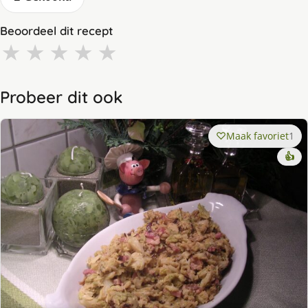
Beoordeel dit recept
★
★
★
★
★
Probeer dit ook
Maak favoriet
1
👍