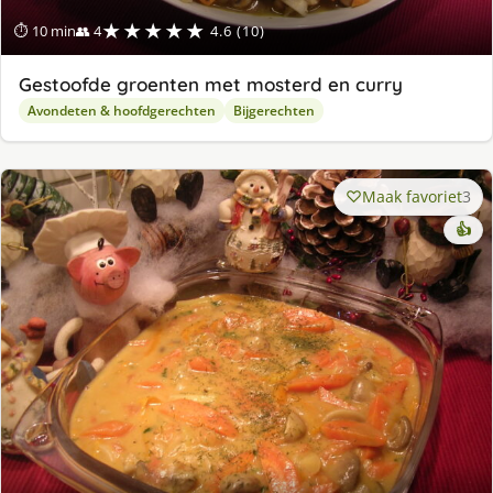
★★★★★
⏱ 10 min
👥 4
4.6 (10)
Gestoofde groenten met mosterd en curry
Avondeten & hoofdgerechten
Bijgerechten
Maak favoriet
3
👍