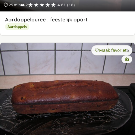
★★★★★
⏱ 25 min
👥 2
4.61 (18)
Aardappelpuree : feestelijk apart
Aardappels
Maak favoriet
6
👍