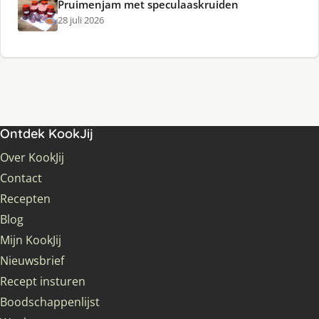
Pruimenjam met speculaaskruiden
28 juli 2026
Ontdek KookJij
Over KookJij
Contact
Recepten
Blog
Mijn KookJij
Nieuwsbrief
Recept insturen
Boodschappenlijst