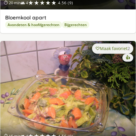
★★★★★
⏱ 20 min
👥 4
4.56 (9)
Bloemkool apart
Avondeten & hoofdgerechten
Bijgerechten
Maak favoriet
2
👍
★★★★★
⏱ 15 min
👥 4
4.56 (9)