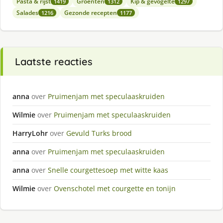
Pasta & rijst
Groenten
Kip & gevogelte
1419
1312
1297
Salades
Gezonde recepten
1216
1177
Laatste reacties
anna
over
Pruimenjam met speculaaskruiden
Wilmie
over
Pruimenjam met speculaaskruiden
HarryLohr
over
Gevuld Turks brood
anna
over
Pruimenjam met speculaaskruiden
anna
over
Snelle courgettesoep met witte kaas
Wilmie
over
Ovenschotel met courgette en tonijn