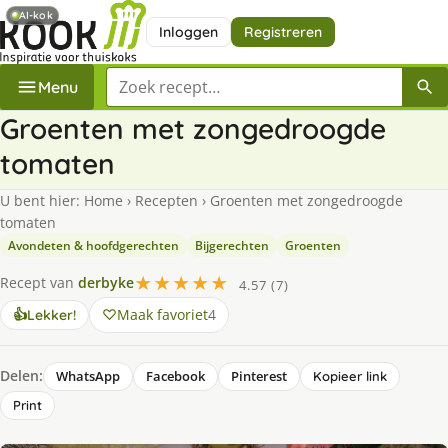
AI-kok
Inloggen
Registreren
Zoek een recept
Menu
Groenten met zongedroogde
tomaten
U bent hier:
Home
›
Recepten
›
Groenten met zongedroogde
tomaten
Avondeten & hoofdgerechten
Bijgerechten
Groenten
★★★★★
Recept van
derbyke
4.57 (7)
Maak favoriet
4
👍
Lekker!
Delen:
WhatsApp
Facebook
Pinterest
Kopieer link
Print