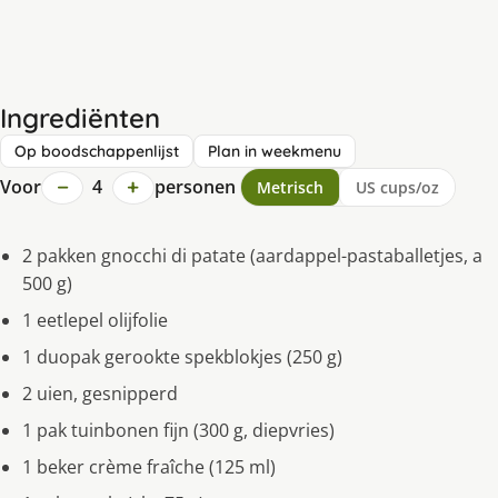
Ingrediënten
Op boodschappenlijst
Plan in weekmenu
−
+
Voor
4
personen
Metrisch
US cups/oz
2 pakken gnocchi di patate (aardappel-pastaballetjes, a
500 g)
1 eetlepel olijfolie
1 duopak gerookte spekblokjes (250 g)
2 uien, gesnipperd
1 pak tuinbonen fijn (300 g, diepvries)
1 beker crème fraîche (125 ml)