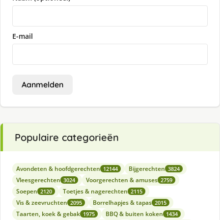
E-mail
Aanmelden
Populaire categorieën
Avondeten & hoofdgerechten
Bijgerechten
12144
3824
Vleesgerechten
Voorgerechten & amuses
3024
2759
Soepen
Toetjes & nagerechten
2120
2115
Vis & zeevruchten
Borrelhapjes & tapas
2095
2015
Taarten, koek & gebak
BBQ & buiten koken
1975
1434