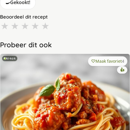
🍳
Gekookt!
Beoordeel dit recept
★
★
★
★
★
Probeer dit ook
AI-kok
Maak favoriet
4
👍