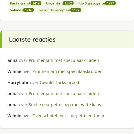
Pasta & rijst
Groenten
Kip & gevogelte
1419
1312
1297
Salades
Gezonde recepten
1216
1177
Laatste reacties
anna
over
Pruimenjam met speculaaskruiden
Wilmie
over
Pruimenjam met speculaaskruiden
HarryLohr
over
Gevuld Turks brood
anna
over
Pruimenjam met speculaaskruiden
anna
over
Snelle courgettesoep met witte kaas
Wilmie
over
Ovenschotel met courgette en tonijn