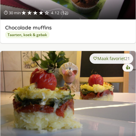
★★★★☆
⏱ 30 min
4.12 (52)
Chocolade muffins
Taarten, koek & gebak
Maak favoriet
21
👍