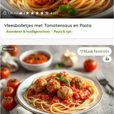
★★★★☆
⏱ 120 min
👥 4
4 (2)
Vleesballetjes met Tomatensaus en Pasta
Avondeten & hoofdgerechten
Pasta & rijst
AI-kok
Maak favoriet
4
👍