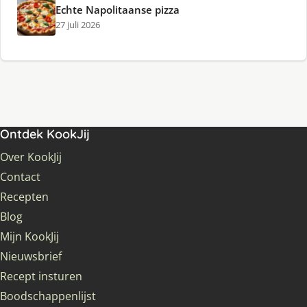
Echte Napolitaanse pizza
27 juli 2026
Ontdek KookJij
Over KookJij
Contact
Recepten
Blog
Mijn KookJij
Nieuwsbrief
Recept insturen
Boodschappenlijst