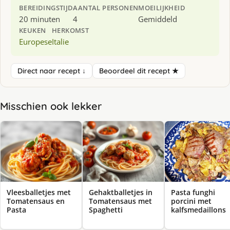
BEREIDINGSTIJD
AANTAL PERSONEN
MOEILIJKHEID
20 minuten
4
Gemiddeld
KEUKEN
HERKOMST
Europese
Italie
Direct naar recept ↓
Beoordeel dit recept ★
Misschien ook lekker
Vleesballetjes met
Gehaktballetjes in
Pasta funghi
Tomatensaus en
Tomatensaus met
porcini met
Pasta
Spaghetti
kalfsmedaillons