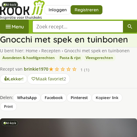
AI-kok
AI-kok
AI-kok
Inloggen
Registreren
Zoek een recept
Menu
Gnocchi met spek en tuinbonen
U bent hier:
Home
›
Recepten
›
Gnocchi met spek en tuinbonen
Avondeten & hoofdgerechten
Pasta & rijst
Vleesgerechten
★☆☆☆☆
Recept van
brinkie1970
1 (1)
Maak favoriet
2
👍
Lekker!
Delen:
WhatsApp
Facebook
Pinterest
Kopieer link
Print
AI-kok