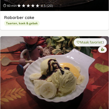
★★★★★
⏱ 60 min
4.5 (20)
Rabarber cake
Taarten, koek & gebak
Maak favoriet
3
👍