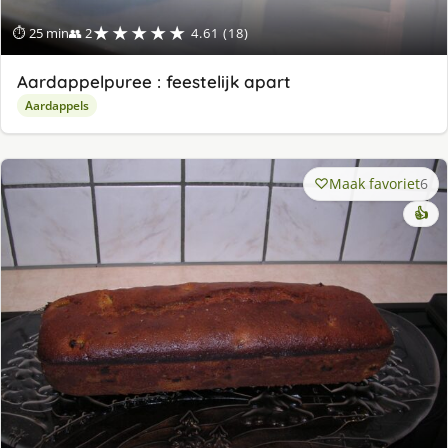
★★★★★
⏱ 25 min
👥 2
4.61 (18)
Aardappelpuree : feestelijk apart
Aardappels
Maak favoriet
6
👍