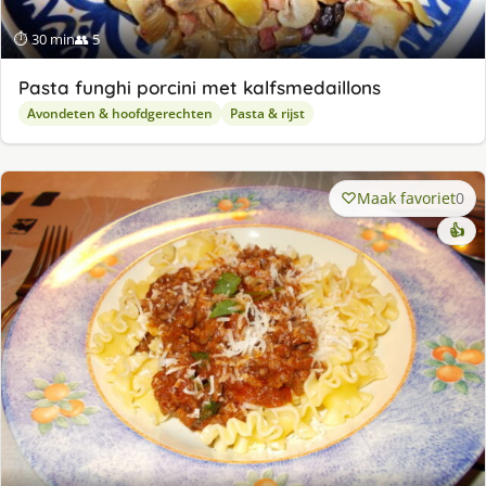
⏱ 30 min
👥 5
Pasta funghi porcini met kalfsmedaillons
Avondeten & hoofdgerechten
Pasta & rijst
Maak favoriet
0
👍