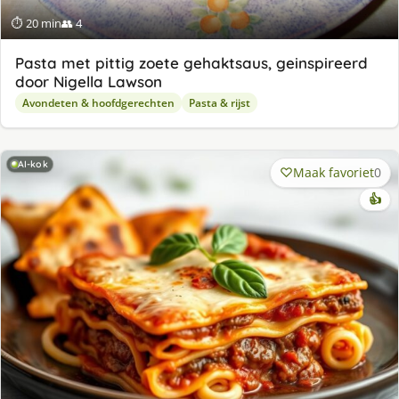
⏱ 20 min
👥 4
Pasta met pittig zoete gehaktsaus, geinspireerd
door Nigella Lawson
Avondeten & hoofdgerechten
Pasta & rijst
AI-kok
Maak favoriet
0
👍