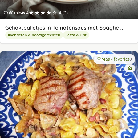
★★★★☆
⏱ 60 min
👥 4
4 (2)
Gehaktballetjes in Tomatensaus met Spaghetti
Avondeten & hoofdgerechten
Pasta & rijst
Maak favoriet
0
👍