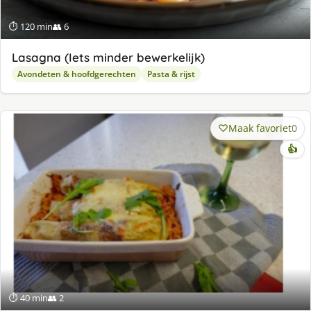
⏱ 120 min
👥 6
Lasagna (Iets minder bewerkelijk)
Avondeten & hoofdgerechten
Pasta & rijst
Maak favoriet
0
👍
⏱ 40 min
👥 2