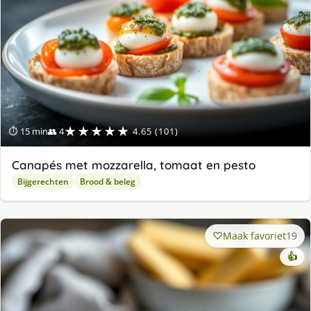
★★★★★
⏱ 15 min
👥 4
4.65 (101)
Canapés met mozzarella, tomaat en pesto
Bijgerechten
Brood & beleg
Maak favoriet
19
👍