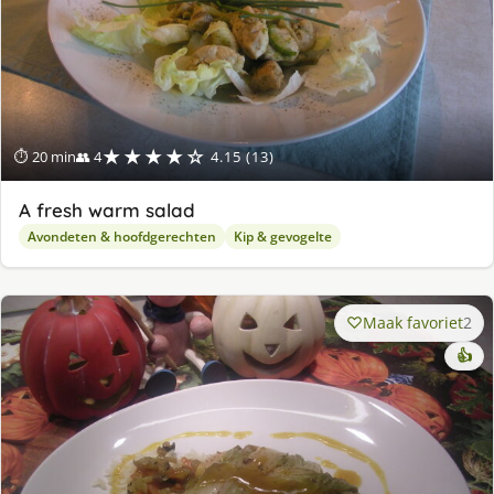
★★★★☆
⏱ 20 min
👥 4
4.15 (13)
A fresh warm salad
Avondeten & hoofdgerechten
Kip & gevogelte
Maak favoriet
2
👍