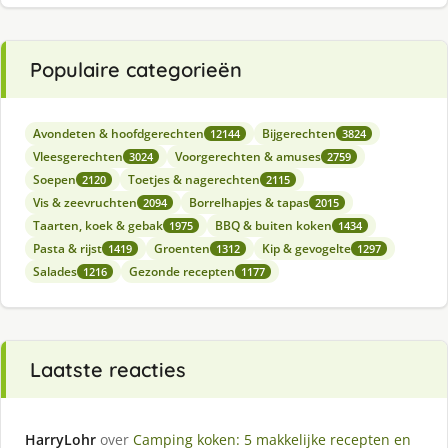
Populaire categorieën
Avondeten & hoofdgerechten
Bijgerechten
12144
3824
Vleesgerechten
Voorgerechten & amuses
3024
2759
Soepen
Toetjes & nagerechten
2120
2115
Vis & zeevruchten
Borrelhapjes & tapas
2094
2015
Taarten, koek & gebak
BBQ & buiten koken
1975
1434
Pasta & rijst
Groenten
Kip & gevogelte
1419
1312
1297
Salades
Gezonde recepten
1216
1177
Laatste reacties
HarryLohr
over
Camping koken: 5 makkelijke recepten en