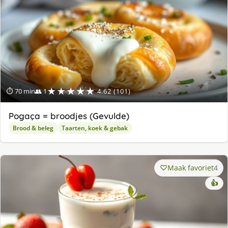
★★★★★
⏱ 70 min
👥 1
4.62 (101)
Pogaça = broodjes (Gevulde)
Brood & beleg
Taarten, koek & gebak
Maak favoriet
4
👍