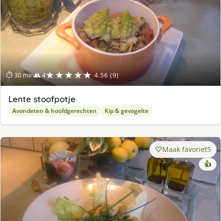
★★★★★
⏱ 30 min
👥 4
4.56 (9)
Lente stoofpotje
Avondeten & hoofdgerechten
Kip & gevogelte
Maak favoriet
5
👍