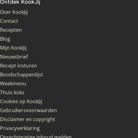
Ontdek KookJij
Over KookJij
Contact
Recepten
Blog
Mijn KookJij
Nieuwsbrief
Recept insturen
Boodschappenlijst
Weekmenu
Thuis koks
Cookies op KookJij
Gebruikersvoorwaarden
Disclaimer en copyright
Privacyverklaring
Onrechtmatige inhoud melden