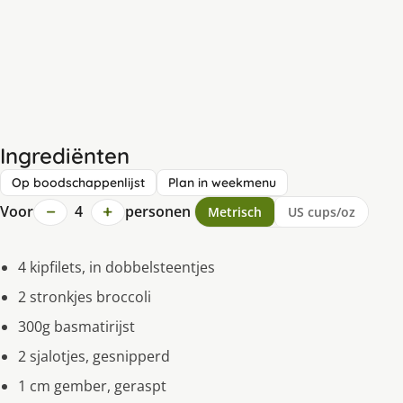
Ingrediënten
Op boodschappenlijst
Plan in weekmenu
−
+
Voor
4
personen
Metrisch
US cups/oz
4 kipfilets, in dobbelsteentjes
2 stronkjes broccoli
300g basmatirijst
2 sjalotjes, gesnipperd
1 cm gember, geraspt