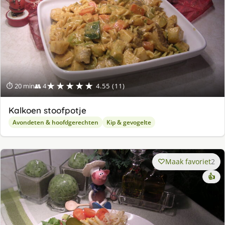
★★★★★
⏱ 20 min
👥 4
4.55 (11)
Kalkoen stoofpotje
Avondeten & hoofdgerechten
Kip & gevogelte
Maak favoriet
2
👍