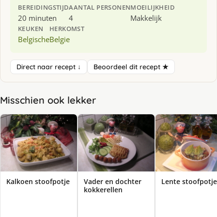
BEREIDINGSTIJD
AANTAL PERSONEN
MOEILIJKHEID
20 minuten
4
Makkelijk
KEUKEN
HERKOMST
Belgische
Belgie
Direct naar recept ↓
Beoordeel dit recept ★
Misschien ook lekker
Kalkoen stoofpotje
Vader en dochter
Lente stoofpotje
kokkerellen