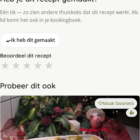
Eén tik — zo zien andere thuiskoks dat dit recept werkt. Als
lid komt het ook in je kooklogboek.
🍳
Ik heb dit gemaakt
Beoordeel dit recept
★
★
★
★
★
Probeer dit ook
Maak favoriet
4
👍