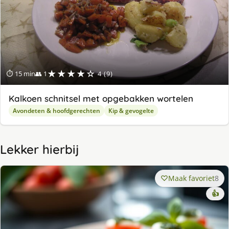
★★★★☆
⏱ 15 min
👥 1
4 (9)
Kalkoen schnitsel met opgebakken wortelen
Avondeten & hoofdgerechten
Kip & gevogelte
Lekker hierbij
Maak favoriet
8
👍