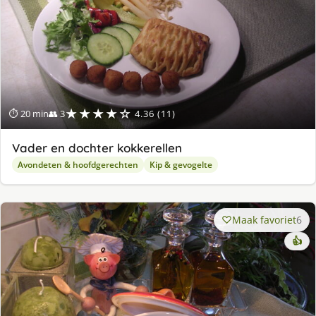
★★★★☆
⏱ 20 min
👥 3
4.36 (11)
Vader en dochter kokkerellen
Avondeten & hoofdgerechten
Kip & gevogelte
Maak favoriet
6
👍