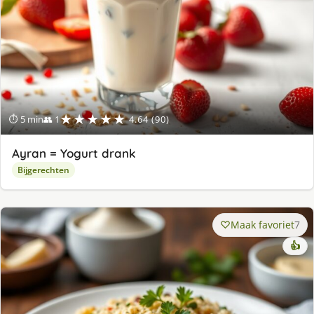
★★★★★
⏱ 5 min
👥 1
4.64 (90)
Ayran = Yogurt drank
Bijgerechten
Maak favoriet
7
👍