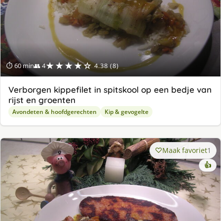
★★★★☆
⏱ 60 min
👥 4
4.38 (8)
Verborgen kippefilet in spitskool op een bedje van
rijst en groenten
Avondeten & hoofdgerechten
Kip & gevogelte
Maak favoriet
1
👍