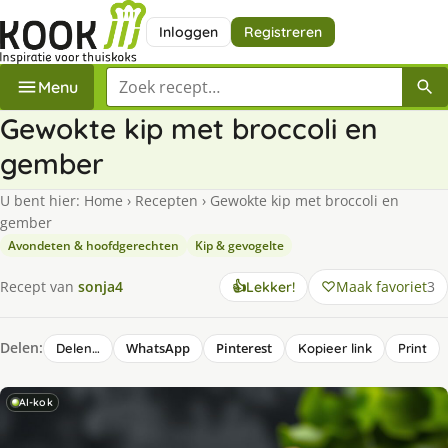
Inloggen
Registreren
Zoek een recept
Menu
Gewokte kip met broccoli en
gember
U bent hier:
Home
›
Recepten
›
Gewokte kip met broccoli en
gember
Avondeten & hoofdgerechten
Kip & gevogelte
Maak favoriet
3
Recept van
sonja4
👍
Lekker!
Delen:
WhatsApp
Pinterest
Delen…
Kopieer link
Print
AI-kok