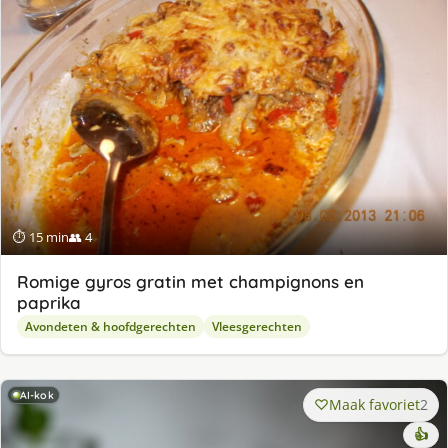
⏱ 15 min
👥 4
Romige gyros gratin met champignons en
paprika
Avondeten & hoofdgerechten
Vleesgerechten
AI-kok
Maak favoriet
2
👍