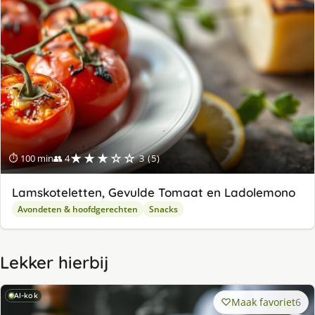
★★★☆☆
⏱ 100 min
👥 4
3 (5)
Lamskoteletten, Gevulde Tomaat en Ladolemono
Avondeten & hoofdgerechten
Snacks
Lekker hierbij
AI-kok
Maak favoriet
6