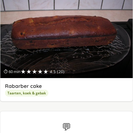
★★★★★
⏱ 60 min
4.5 (20)
Rabarber cake
Taarten, koek & gebak
💬