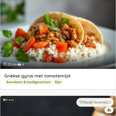
⏱ 25 min
👥 4
Griek­se gy­ros met to­ma­ten­rijst
Avondeten & hoofdgerechten
Rijst
AI-kok
Maak favoriet
23
👍