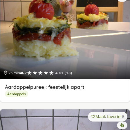
★★★★★
⏱ 25 min
👥 2
4.61 (18)
Aardappelpuree : feestelijk apart
Aardappels
Maak favoriet
6
👍