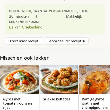
BEREIDINGSTIJD
AANTAL PERSONEN
MOEILIJKHEID
30 minuten
4
Makkelijk
KEUKEN
HERKOMST
Balkan
Griekenland
Direct naar recept ↓
Beoordeel dit recept ★
Misschien ook lekker
Gyros met
Griekse keftedes
Romige gyros
tomatenroom en
gratin met
rijst
champignons en