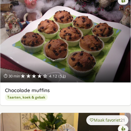
👍
★★★★☆
⏱ 30 min
4.12 (52)
Chocolade muffins
Taarten, koek & gebak
Maak favoriet
21
👍