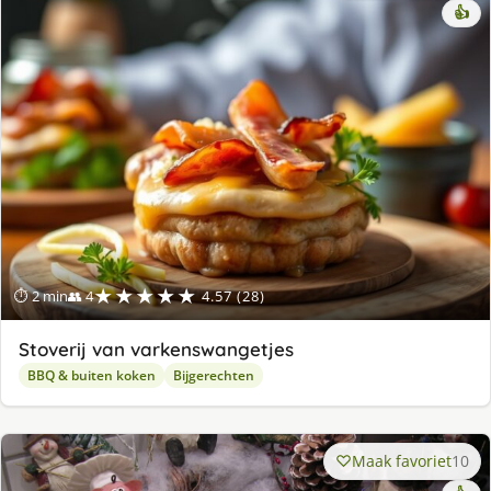
👍
★★★★★
⏱ 2 min
👥 4
4.57 (28)
Stoverij van varkenswangetjes
BBQ & buiten koken
Bijgerechten
Maak favoriet
10