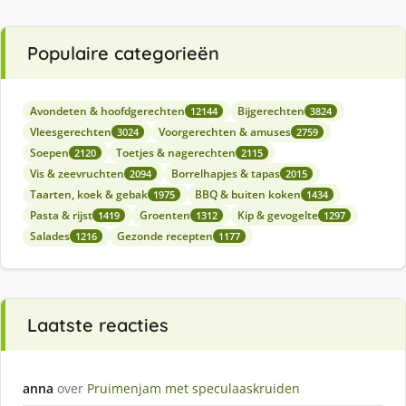
Populaire categorieën
Avondeten & hoofdgerechten
Bijgerechten
12144
3824
Vleesgerechten
Voorgerechten & amuses
3024
2759
Soepen
Toetjes & nagerechten
2120
2115
Vis & zeevruchten
Borrelhapjes & tapas
2094
2015
Taarten, koek & gebak
BBQ & buiten koken
1975
1434
Pasta & rijst
Groenten
Kip & gevogelte
1419
1312
1297
Salades
Gezonde recepten
1216
1177
Laatste reacties
anna
over
Pruimenjam met speculaaskruiden