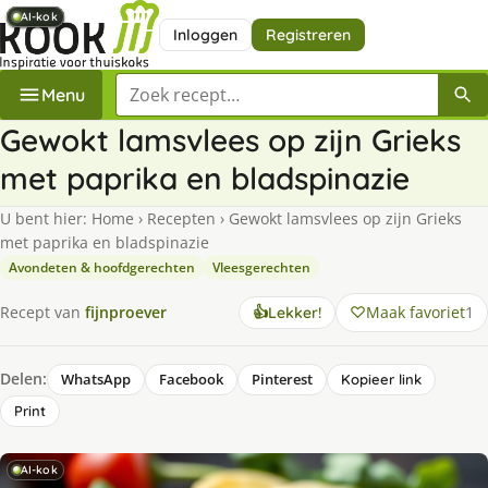
AI-kok
AI-kok
AI-kok
AI-kok
AI-kok
AI-kok
Inloggen
Registreren
Zoek een recept
Menu
Gewokt lamsvlees op zijn Grieks
met paprika en bladspinazie
U bent hier:
Home
›
Recepten
›
Gewokt lamsvlees op zijn Grieks
met paprika en bladspinazie
Avondeten & hoofdgerechten
Vleesgerechten
Maak favoriet
1
Recept van
fijnproever
👍
Lekker!
Delen:
WhatsApp
Facebook
Pinterest
Kopieer link
Print
AI-kok