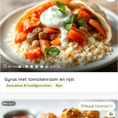
★★★★☆
⏱ 60 min
👥 2
3.5 (4)
Gyros met tomatenroom en rijst
Avondeten & hoofdgerechten
Rijst
AI-kok
Maak favoriet
17
👍