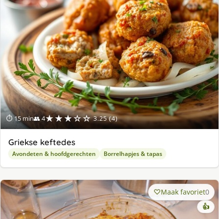
★★★☆☆
⏱ 15 min
👥 4
3.25 (4)
Griekse keftedes
Avondeten & hoofdgerechten
Borrelhapjes & tapas
Maak favoriet
0
👍