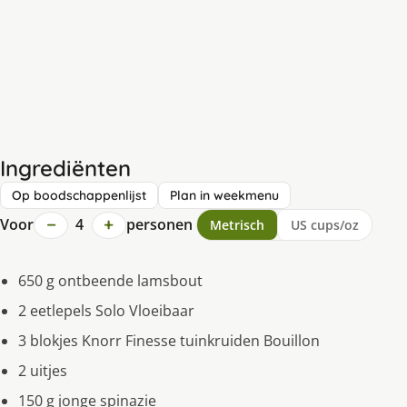
Ingrediënten
Op boodschappenlijst
Plan in weekmenu
−
+
Voor
4
personen
Metrisch
US cups/oz
650 g ontbeende lamsbout
2 eetlepels Solo Vloeibaar
3 blokjes Knorr Finesse tuinkruiden Bouillon
2 uitjes
150 g jonge spinazie