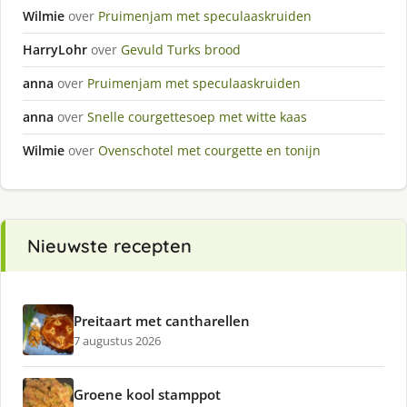
Wilmie
over
Pruimenjam met speculaaskruiden
HarryLohr
over
Gevuld Turks brood
anna
over
Pruimenjam met speculaaskruiden
anna
over
Snelle courgettesoep met witte kaas
Wilmie
over
Ovenschotel met courgette en tonijn
Nieuwste recepten
Preitaart met cantharellen
7 augustus 2026
Groene kool stamppot