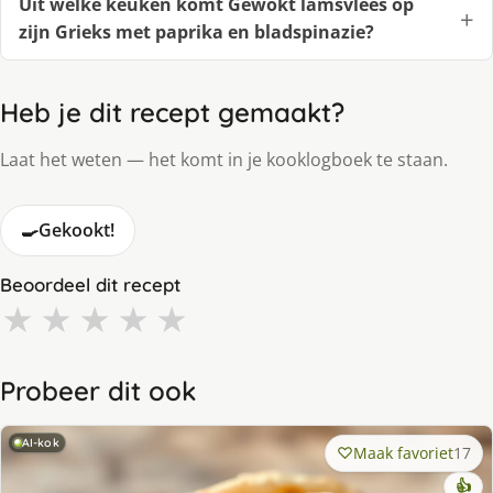
Uit welke keuken komt Gewokt lamsvlees op
zijn Grieks met paprika en bladspinazie?
Heb je dit recept gemaakt?
Laat het weten — het komt in je kooklogboek te staan.
🍳
Gekookt!
Beoordeel dit recept
★
★
★
★
★
Probeer dit ook
AI-kok
Maak favoriet
17
👍