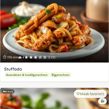
★★★☆☆
⏱ 150 min
👥 4
3 (5)
Stuffado
Avondeten & hoofdgerechten
Bijgerechten
AI-kok
Maak favoriet
3
👍