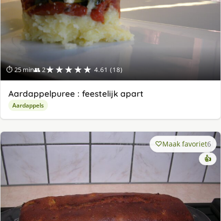
★★★★★
⏱ 25 min
👥 2
4.61 (18)
Aardappelpuree : feestelijk apart
Aardappels
Maak favoriet
6
👍