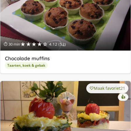
★★★★☆
⏱ 30 min
4.12 (52)
Chocolade muffins
Taarten, koek & gebak
Maak favoriet
21
👍