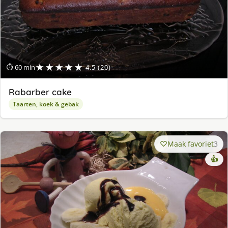
★★★★★
⏱ 60 min
4.5 (20)
Rabarber cake
Taarten, koek & gebak
Maak favoriet
3
👍