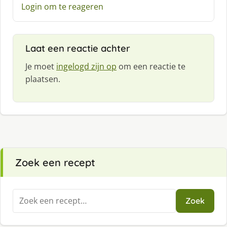
e
Login om te reageren
e
f
:
Laat een reactie achter
Je moet
ingelogd zijn op
om een reactie te
plaatsen.
Zoek een recept
Zoeken
Zoek
naar: