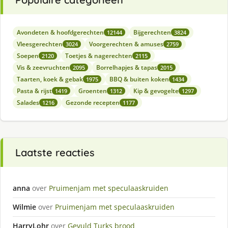
Avondeten & hoofdgerechten
Bijgerechten
12144
3824
Vleesgerechten
Voorgerechten & amuses
3024
2759
Soepen
Toetjes & nagerechten
2120
2115
Vis & zeevruchten
Borrelhapjes & tapas
2095
2015
Taarten, koek & gebak
BBQ & buiten koken
1975
1434
Pasta & rijst
Groenten
Kip & gevogelte
1419
1312
1297
Salades
Gezonde recepten
1216
1177
Laatste reacties
anna
over
Pruimenjam met speculaaskruiden
Wilmie
over
Pruimenjam met speculaaskruiden
HarryLohr
over
Gevuld Turks brood