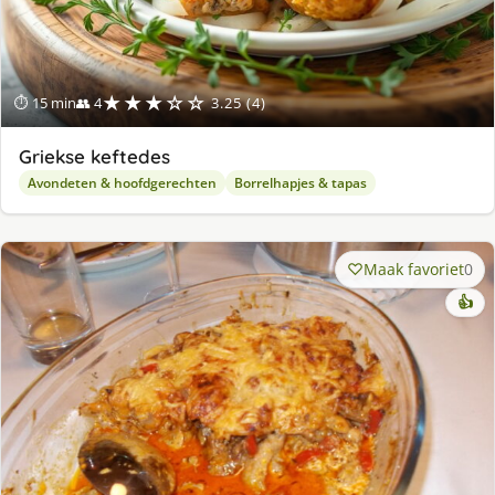
★★★☆☆
⏱ 15 min
👥 4
3.25 (4)
Griekse keftedes
Avondeten & hoofdgerechten
Borrelhapjes & tapas
Maak favoriet
0
👍