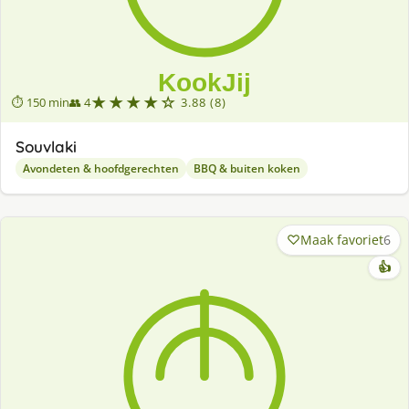
★★★★☆
⏱ 150 min
👥 4
3.88 (8)
Souvlaki
Avondeten & hoofdgerechten
BBQ & buiten koken
Maak favoriet
6
👍