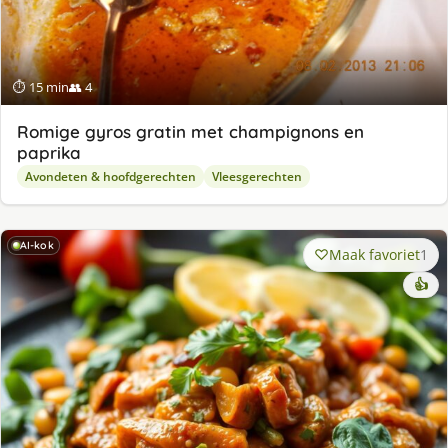
⏱ 15 min
👥 4
Romige gyros gratin met champignons en
paprika
Avondeten & hoofdgerechten
Vleesgerechten
AI-kok
Maak favoriet
1
👍