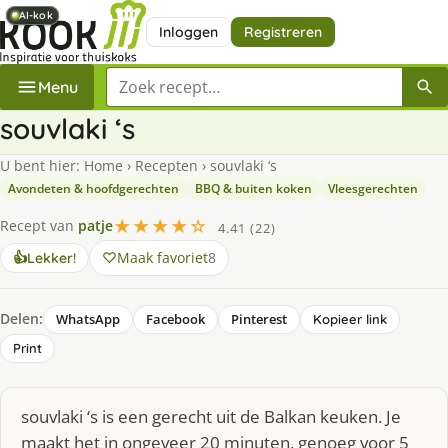
AI-kok
AI-kok
AI-kok
Inloggen
Registreren
Zoek een recept
Menu
souvlaki ‘s
U bent hier:
Home
›
Recepten
›
souvlaki ‘s
Avondeten & hoofdgerechten
BBQ & buiten koken
Vleesgerechten
★★★★☆
Recept van
patje
4.41 (22)
Maak favoriet
8
👍
Lekker!
Delen:
WhatsApp
Facebook
Pinterest
Kopieer link
Print
souvlaki ‘s is een gerecht uit de Balkan keuken. Je
maakt het in ongeveer 20 minuten, genoeg voor 5