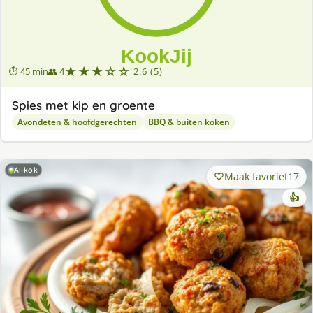
★★★☆☆
⏱ 45 min
👥 4
2.6 (5)
Spies met kip en groente
Avondeten & hoofdgerechten
BBQ & buiten koken
AI-kok
Maak favoriet
17
👍