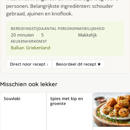
personen. Belangrijkste ingrediënten: schouder
gebraad, ajuinen en knoflook.
BEREIDINGSTIJD
AANTAL PERSONEN
MOEILIJKHEID
20 minuten
5
Makkelijk
KEUKEN
HERKOMST
Balkan
Griekenland
Direct naar recept ↓
Beoordeel dit recept ★
Misschien ook lekker
Souvlaki
Spies met kip en
groente