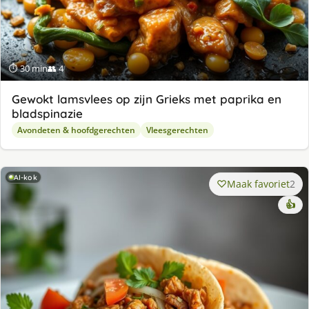
⏱ 30 min
👥 4
Gewokt lamsvlees op zijn Grieks met paprika en
bladspinazie
Avondeten & hoofdgerechten
Vleesgerechten
AI-kok
Maak favoriet
2
👍