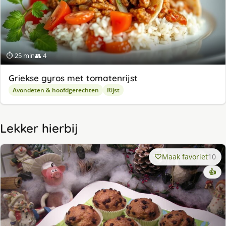
⏱ 25 min
👥 4
Griek­se gy­ros met to­ma­ten­rijst
Avondeten & hoofdgerechten
Rijst
Lekker hierbij
Maak favoriet
10
👍