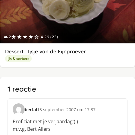
★★★★☆
👥 2
4.26 (23)
Dessert : Ijsje van de Fijnproever
IJs & sorbets
1 reactie
bertal
15 september 2007 om 17:37
s
c
Proficiat met je verjaardag:):)
h
m.v.g. Bert Allers
r