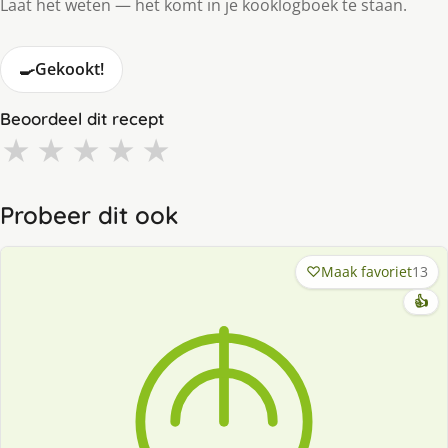
Laat het weten — het komt in je kooklogboek te staan.
🍳
Gekookt!
Beoordeel dit recept
★
★
★
★
★
Probeer dit ook
Maak favoriet
13
👍