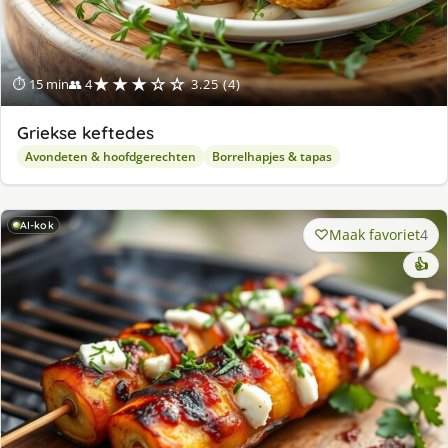
★★★☆☆
⏱ 15 min
👥 4
3.25 (4)
Griekse keftedes
Avondeten & hoofdgerechten
Borrelhapjes & tapas
AI-kok
Maak favoriet
4
👍