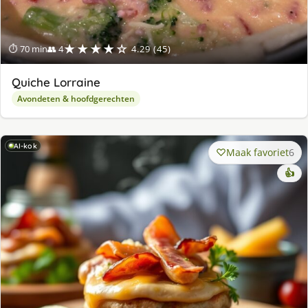
★★★★☆
⏱ 70 min
👥 4
4.29 (45)
Quiche Lorraine
Avondeten & hoofdgerechten
AI-kok
Maak favoriet
6
👍