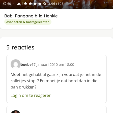
★★★★☆
⏱ 60 min
👥 4
3.96 (108)
Babi Pangang à la Henkie
Avondeten & hoofdgerechten
5 reacties
boebe
17 januari 2010 om 18:00
s
c
Moet het gehakt al gaar zijn voordat je het in de
h
rolletjes stopt? En moet je dat bord dan in die
r
pan drukken?
e
e
Login om te reageren
f
: