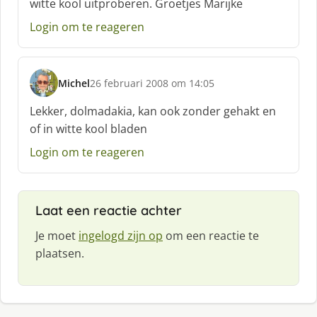
witte kool uitproberen. Groetjes Marijke
r
e
Login om te reageren
e
f
:
Michel
26 februari 2008 om 14:05
s
c
Lekker, dolmadakia, kan ook zonder gehakt en
h
of in witte kool bladen
r
e
Login om te reageren
e
f
:
Laat een reactie achter
Je moet
ingelogd zijn op
om een reactie te
plaatsen.