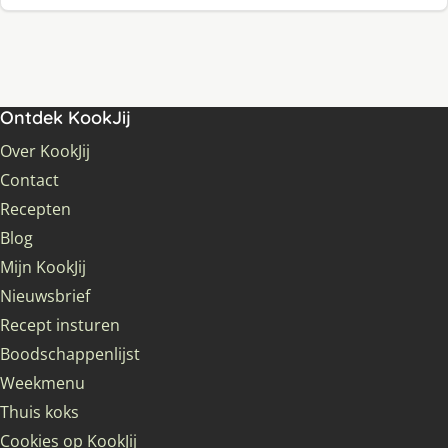
Ontdek KookJij
Over KookJij
Contact
Recepten
Blog
Mijn KookJij
Nieuwsbrief
Recept insturen
Boodschappenlijst
Weekmenu
Thuis koks
Cookies op KookJij