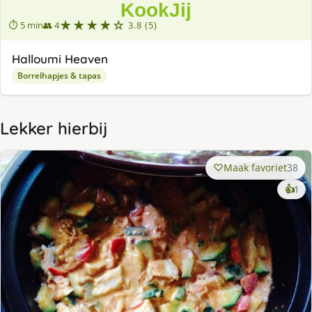
★★★★☆
⏱ 5 min
👥 4
3.8 (5)
Halloumi Heaven
Borrelhapjes & tapas
Lekker hierbij
Maak favoriet
38
ke
👍
1
lek
ge