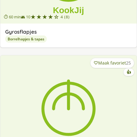
★★★★☆
⏱ 60 min
👥 10
4 (8)
Gyrosflapjes
Borrelhapjes & tapas
Maak favoriet
25
👍