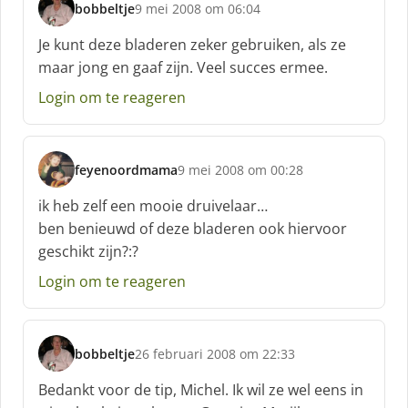
bobbeltje
9 mei 2008 om 06:04
s
c
Je kunt deze bladeren zeker gebruiken, als ze
h
maar jong en gaaf zijn. Veel succes ermee.
r
e
Login om te reageren
e
f
:
feyenoordmama
9 mei 2008 om 00:28
s
c
ik heb zelf een mooie druivelaar…
h
ben benieuwd of deze bladeren ook hiervoor
r
geschikt zijn?:?
e
e
Login om te reageren
f
:
bobbeltje
26 februari 2008 om 22:33
s
c
Bedankt voor de tip, Michel. Ik wil ze wel eens in
h