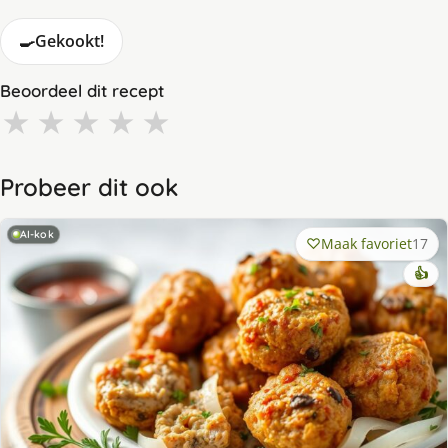
🍳
Gekookt!
Beoordeel dit recept
★
★
★
★
★
Probeer dit ook
AI-kok
Maak favoriet
17
👍