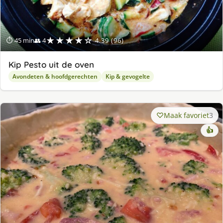
★★★★☆
⏱ 45 min
👥 4
4.39 (96)
Kip Pesto uit de oven
Avondeten & hoofdgerechten
Kip & gevogelte
Maak favoriet
3
👍