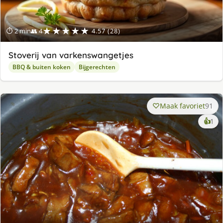
★★★★★
⏱ 2 min
👥 4
4.57 (28)
Stoverij van varkenswangetjes
BBQ & buiten koken
Bijgerechten
Maak favoriet
91
ke
👍
1
lek
ge