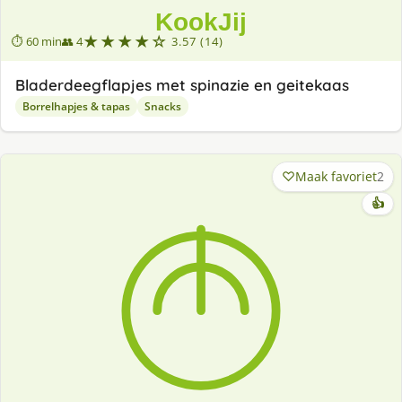
★★★★☆
⏱ 60 min
👥 4
3.57 (14)
Bladerdeegflapjes met spinazie en geitekaas
Borrelhapjes & tapas
Snacks
Maak favoriet
2
👍