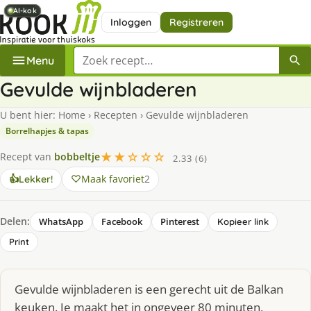
AI-kok
AI-kok
AI-kok
Inloggen
Registreren
Zoek een recept
Menu
Gevulde wijnbladeren
U bent hier:
Home
›
Recepten
›
Gevulde wijnbladeren
Borrelhapjes & tapas
★★☆☆☆
Recept van
bobbeltje
2.33 (6)
Maak favoriet
2
👍
Lekker!
Delen:
WhatsApp
Facebook
Pinterest
Kopieer link
Print
Gevulde wijnbladeren is een gerecht uit de Balkan
keuken. Je maakt het in ongeveer 80 minuten,