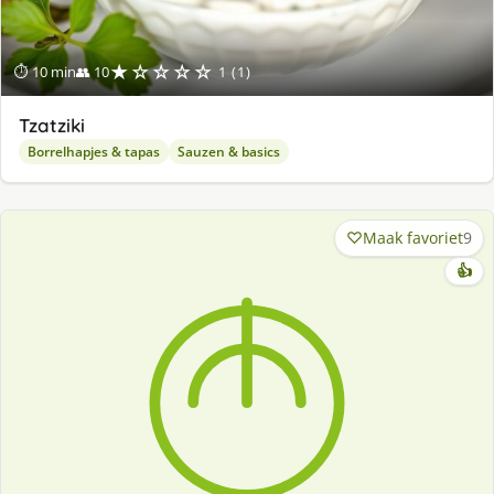
★☆☆☆☆
⏱ 10 min
👥 10
1 (1)
Tzatziki
Borrelhapjes & tapas
Sauzen & basics
Maak favoriet
9
👍