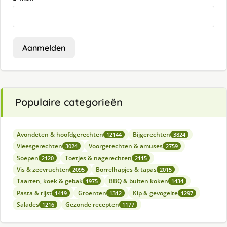
Aanmelden
Populaire categorieën
Avondeten & hoofdgerechten
Bijgerechten
12144
3824
Vleesgerechten
Voorgerechten & amuses
3024
2759
Soepen
Toetjes & nagerechten
2120
2115
Vis & zeevruchten
Borrelhapjes & tapas
2095
2015
Taarten, koek & gebak
BBQ & buiten koken
1975
1434
Pasta & rijst
Groenten
Kip & gevogelte
1419
1312
1297
Salades
Gezonde recepten
1216
1177