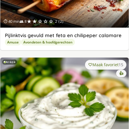
★★☆☆☆
⏱ 40 min
👥 8
2 (2)
Pijlinktvis gevuld met feta en chilipeper calamare
Amuse
Avondeten & hoofdgerechten
AI-kok
Maak favoriet
15
👍