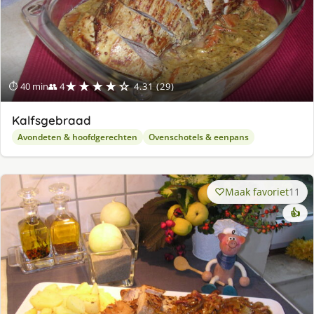
★★★★☆
⏱ 40 min
👥 4
4.31 (29)
Kalfsgebraad
Avondeten & hoofdgerechten
Ovenschotels & eenpans
Maak favoriet
11
👍