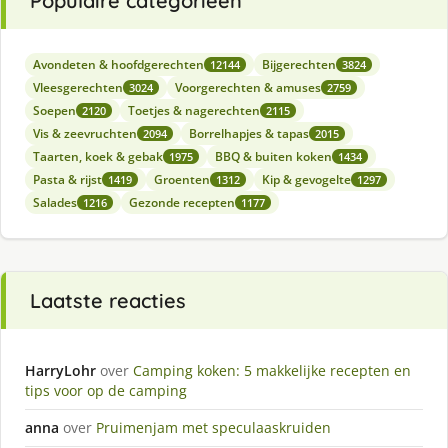
Populaire categorieën
Avondeten & hoofdgerechten
Bijgerechten
12144
3824
Vleesgerechten
Voorgerechten & amuses
3024
2759
Soepen
Toetjes & nagerechten
2120
2115
Vis & zeevruchten
Borrelhapjes & tapas
2094
2015
Taarten, koek & gebak
BBQ & buiten koken
1975
1434
Pasta & rijst
Groenten
Kip & gevogelte
1419
1312
1297
Salades
Gezonde recepten
1216
1177
Laatste reacties
HarryLohr
over
Camping koken: 5 makkelijke recepten en
tips voor op de camping
anna
over
Pruimenjam met speculaaskruiden