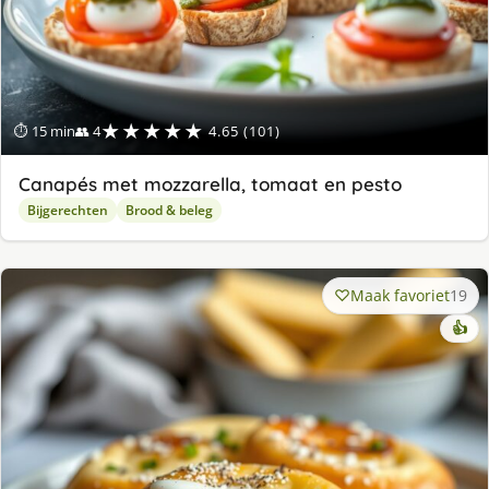
★★★★★
⏱ 15 min
👥 4
4.65 (101)
Canapés met mozzarella, tomaat en pesto
Bijgerechten
Brood & beleg
Maak favoriet
19
👍