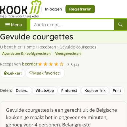
Inloggen
Registreren
Zoek een recept
Menu
Gevulde courgettes
U bent hier:
Home
›
Recepten
›
Gevulde courgettes
Avondeten & hoofdgerechten
Vleesgerechten
★★★★☆
Recept van
beerder
3.5 (4)
Maak favoriet
1
👍
Lekker!
Delen:
WhatsApp
Pinterest
Delen…
Kopieer link
Print
Gevulde courgettes is een gerecht uit de Belgische
keuken. Je maakt het in ongeveer 45 minuten,
genoeg voor 4 personen. Belangrijkste