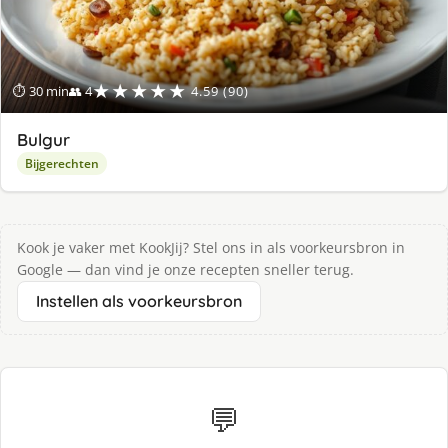
★★★★★
⏱ 30 min
👥 4
4.59 (90)
Bulgur
Bijgerechten
Kook je vaker met KookJij? Stel ons in als voorkeursbron in
Google — dan vind je onze recepten sneller terug.
Instellen als voorkeursbron
💬