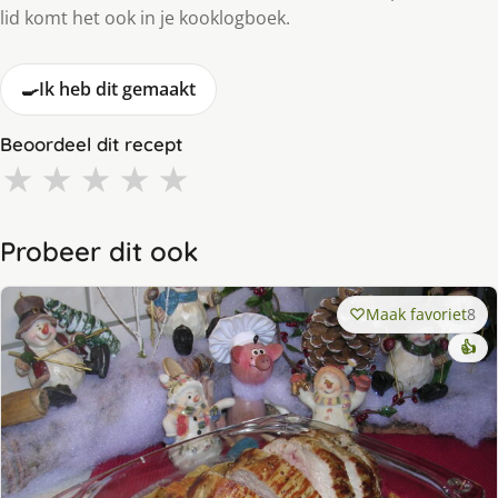
lid komt het ook in je kooklogboek.
🍳
Ik heb dit gemaakt
Beoordeel dit recept
★
★
★
★
★
Probeer dit ook
Maak favoriet
8
👍