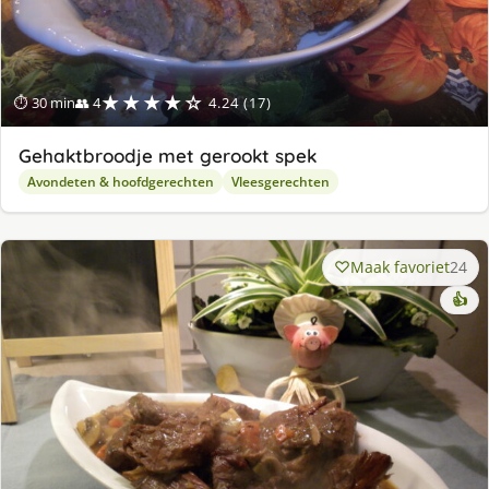
★★★★☆
⏱ 30 min
👥 4
4.24 (17)
Gehaktbroodje met gerookt spek
Avondeten & hoofdgerechten
Vleesgerechten
Maak favoriet
24
👍