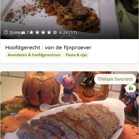
★★★★☆
⏱ 20 min
👥 2
4.24 (17)
Hoofdgerecht : van de fijnproever
Avondeten & hoofdgerechten
Pasta & rijst
Maak favoriet
6
👍