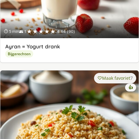
★★★★★
⏱ 5 min
👥 1
4.64 (90)
Ayran = Yogurt drank
Bijgerechten
Maak favoriet
7
👍