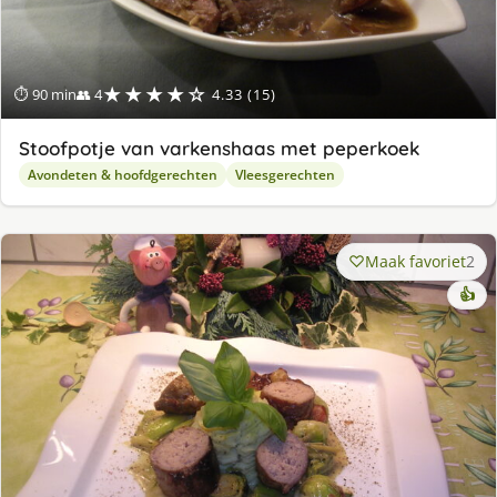
★★★★☆
⏱ 90 min
👥 4
4.33 (15)
Stoofpotje van varkenshaas met peperkoek
Avondeten & hoofdgerechten
Vleesgerechten
Maak favoriet
2
👍