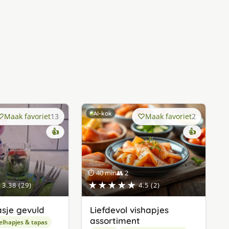
AI-kok
Maak favoriet
13
Maak favoriet
2
👍
👍
⏱ 40 min
👥 2
★★★★★
3.38 (29)
4.5 (2)
asje gevuld
Liefdevol vishapjes
assortiment
elhapjes & tapas