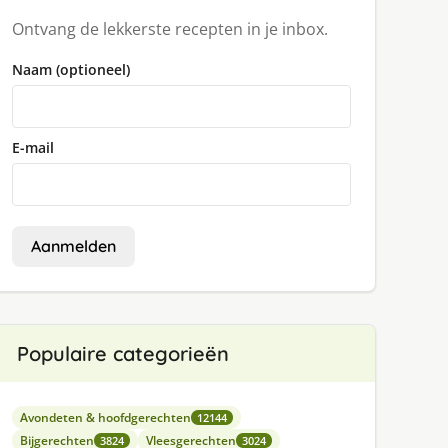
Ontvang de lekkerste recepten in je inbox.
Naam (optioneel)
E-mail
Aanmelden
Populaire categorieën
Avondeten & hoofdgerechten
12144
Bijgerechten
Vleesgerechten
3824
3024