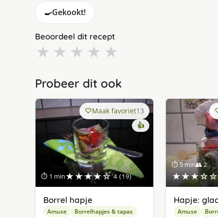
🍳
Gekookt!
Beoordeel dit recept
★
★
★
★
★
Probeer dit ook
Maak favoriet
13
👍
⏱ 5 min
👥 2
★★★★☆
★★★☆☆
⏱ 1 min
4 (19)
Borrel hapje
Hapje: gla
Amuse
Borrelhapjes & tapas
Amuse
Borr