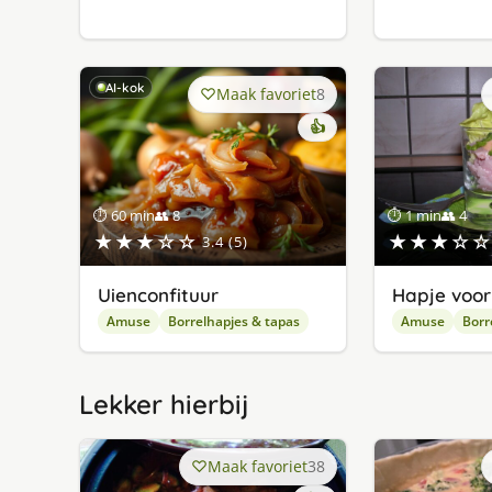
AI-kok
Maak favoriet
8
👍
⏱ 60 min
👥 8
⏱ 1 min
👥 4
★★★☆☆
★★★☆☆
3.4 (5)
Uienconfituur
Hapje voor
Amuse
Borrelhapjes & tapas
Amuse
Borr
Lekker hierbij
Maak favoriet
38