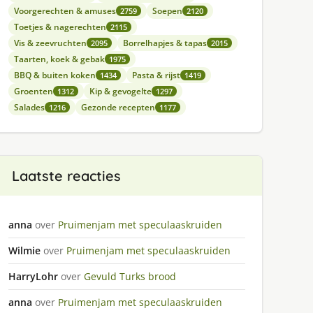
Voorgerechten & amuses
Soepen
2759
2120
Toetjes & nagerechten
2115
Vis & zeevruchten
Borrelhapjes & tapas
2095
2015
Taarten, koek & gebak
1975
BBQ & buiten koken
Pasta & rijst
1434
1419
Groenten
Kip & gevogelte
1312
1297
Salades
Gezonde recepten
1216
1177
Laatste reacties
anna
over
Pruimenjam met speculaaskruiden
Wilmie
over
Pruimenjam met speculaaskruiden
HarryLohr
over
Gevuld Turks brood
anna
over
Pruimenjam met speculaaskruiden