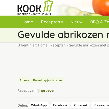
Home
Recepten
Nieuw
BBQ & Z
Gevulde abrikozen 
U bent hier:
Home
›
Recepten
›
Gevulde abrikozen met 
Amuse
Borrelhapjes & tapas
Recept van
fijnproever
Delen:
WhatsApp
Facebook
Pinterest
Kopieer li