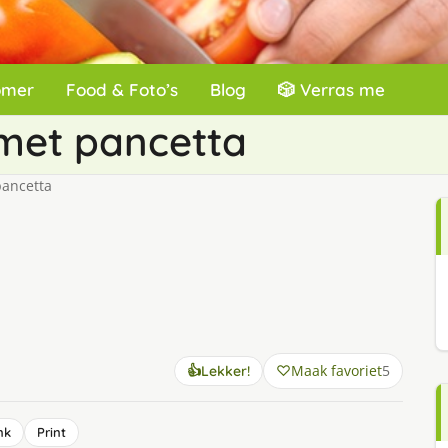
omer
Food & Foto’s
Blog
🎲 Verras me
met pancetta
pancetta
Maak favoriet
5
👍
Lekker!
nk
Print