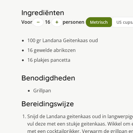
Ingrediënten
−
+
Voor
16
personen
Metrisch
US cups
100 gr Landana Geitenkaas oud
16 gewelde abrikozen
16 plakjes pancetta
Benodigdheden
Grillpan
Bereidingswijze
Snijd de Landana geitenkaas oud in langwerpige
vul deze met een stukje geitenkaas. Wikkel om e
met een cocktailprikker. Verwarm de grillpan e