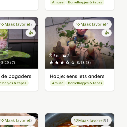
Amuse
Borrelhapjes & tapas
Maak favoriet
7
Maak favoriet
4
👍
👍
⏱ 5 min
👥 2
★★★☆☆
3.29 (7)
3.13 (8)
 de pagaders
Hapje: eens iets anders
elhapjes & tapas
Amuse
Borrelhapjes & tapas
Maak favoriet
3
Maak favoriet
91