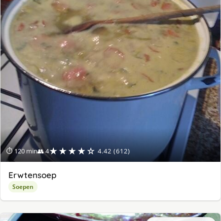
★★★★☆
⏱ 120 min
👥 4
4.42 (612)
Erwtensoep
Soepen