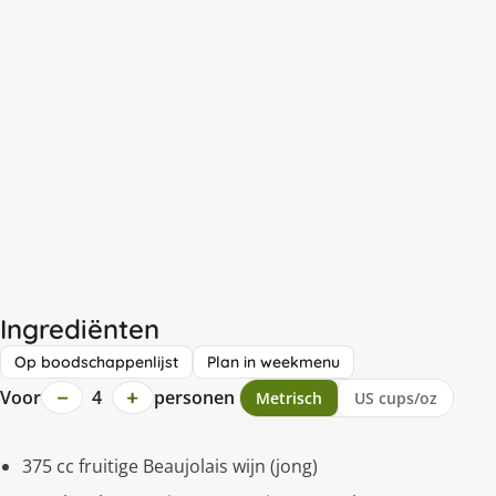
Ingrediënten
Op boodschappenlijst
Plan in weekmenu
−
+
Voor
4
personen
Metrisch
US cups/oz
375 cc fruitige Beaujolais wijn (jong)