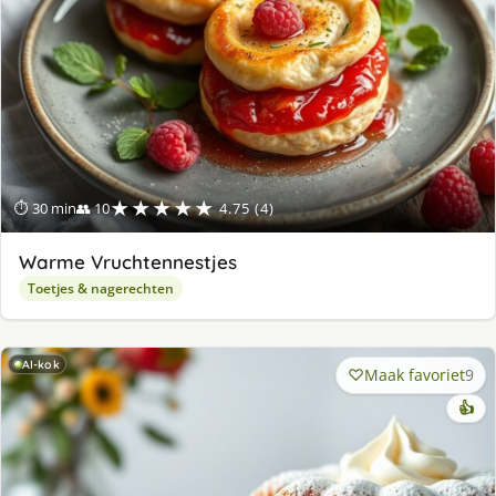
★★★★★
⏱ 30 min
👥 10
4.75 (4)
Warme Vruchtennestjes
Toetjes & nagerechten
AI-kok
Maak favoriet
9
👍