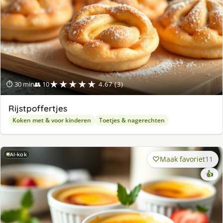
★★★★★
⏱ 30 min
👥 10
4.67 (3)
Rijstpoffertjes
Koken met & voor kinderen
Toetjes & nagerechten
AI-kok
Maak favoriet
11
👍