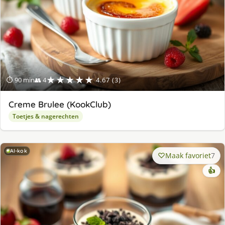
★★★★★
⏱ 90 min
👥 4
4.67 (3)
Creme Brulee (KookClub)
Toetjes & nagerechten
AI-kok
Maak favoriet
7
👍