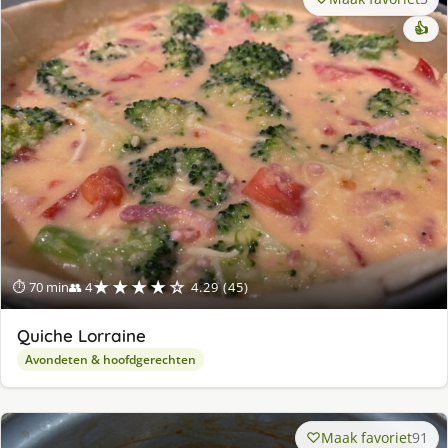
👍
★★★★☆
⏱ 70 min
👥 4
4.29 (45)
Quiche Lorraine
Avondeten & hoofdgerechten
Maak favoriet
91