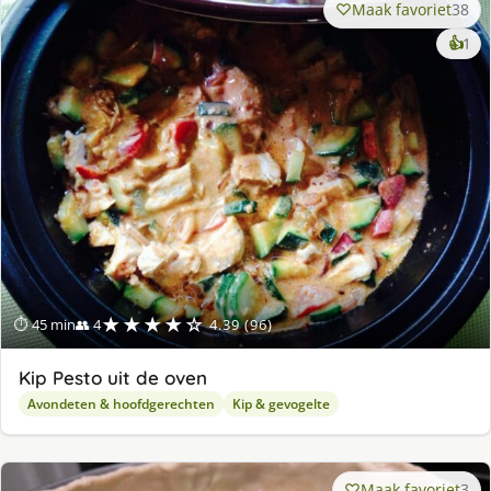
Maak favoriet
38
ke
👍
1
lek
ge
★★★★☆
⏱ 45 min
👥 4
4.39 (96)
Kip Pesto uit de oven
Avondeten & hoofdgerechten
Kip & gevogelte
Maak favoriet
3