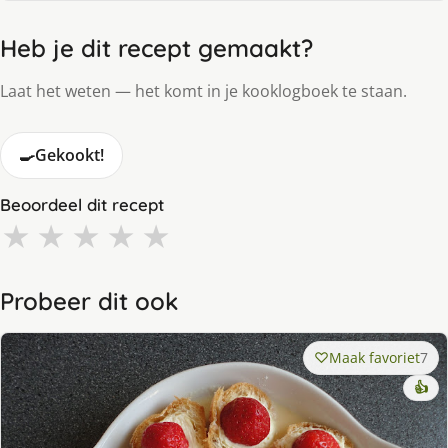
Heb je dit recept gemaakt?
Laat het weten — het komt in je kooklogboek te staan.
🍳
Gekookt!
Beoordeel dit recept
★
★
★
★
★
Probeer dit ook
Maak favoriet
7
👍