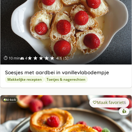
★★★★★
⏱ 10 min
👥 4
4.6 (5)
Soesjes met aardbei in vanillevlabodempje
Makkelijke recepten
Toetjes & nagerechten
AI-kok
Maak favoriet
6
👍