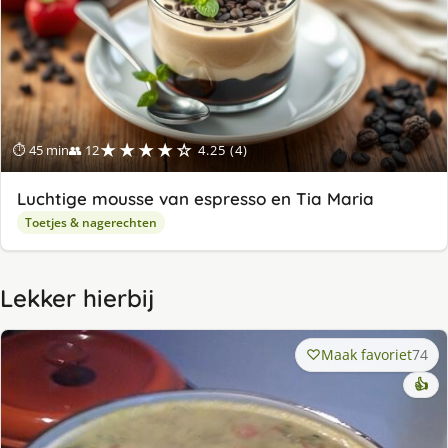
★★★★☆
⏱ 45 min
👥 12
4.25 (4)
Luchtige mousse van espresso en Tia Maria
Toetjes & nagerechten
Lekker hierbij
Maak favoriet
74
👍