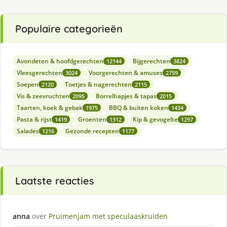
Populaire categorieën
Avondeten & hoofdgerechten
Bijgerechten
12144
3824
Vleesgerechten
Voorgerechten & amuses
3024
2759
Soepen
Toetjes & nagerechten
2120
2115
Vis & zeevruchten
Borrelhapjes & tapas
2095
2015
Taarten, koek & gebak
BBQ & buiten koken
1975
1434
Pasta & rijst
Groenten
Kip & gevogelte
1419
1312
1297
Salades
Gezonde recepten
1216
1177
Laatste reacties
anna
over
Pruimenjam met speculaaskruiden