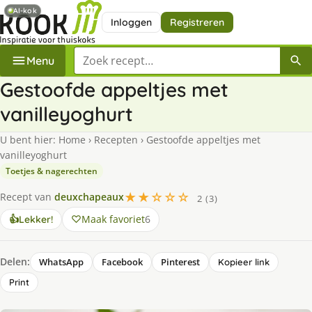
AI-kok
Inloggen
Registreren
Zoek een recept
Menu
Gestoofde appeltjes met
vanilleyoghurt
U bent hier:
Home
›
Recepten
›
Gestoofde appeltjes met
vanilleyoghurt
Toetjes & nagerechten
★★☆☆☆
Recept van
deuxchapeaux
2 (3)
Maak favoriet
6
👍
Lekker!
Delen:
WhatsApp
Facebook
Pinterest
Kopieer link
Print