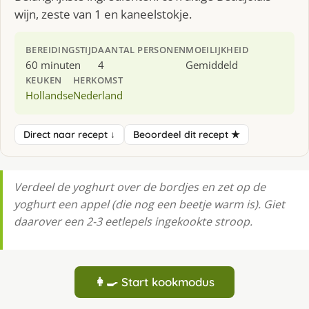
wijn, zeste van 1 en kaneelstokje.
BEREIDINGSTIJD
AANTAL PERSONEN
MOEILIJKHEID
60 minuten
4
Gemiddeld
KEUKEN
HERKOMST
Hollandse
Nederland
Direct naar recept ↓
Beoordeel dit recept ★
Verdeel de yoghurt over de bordjes en zet op de
yoghurt een appel (die nog een beetje warm is). Giet
daarover een 2-3 eetlepels ingekookte stroop.
👩‍🍳 Start kookmodus