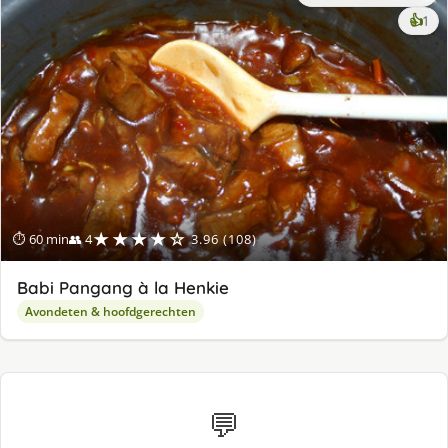
ke
👍
1
lek
ge
★★★★☆
⏱ 60 min
👥 4
3.96 (108)
Babi Pangang à la Henkie
Avondeten & hoofdgerechten
💬