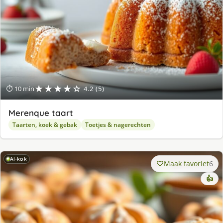
★★★★☆
⏱ 10 min
4.2 (5)
Merenque taart
Taarten, koek & gebak
Toetjes & nagerechten
AI-kok
Maak favoriet
6
👍