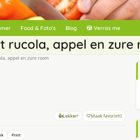
omer
Food & Foto’s
Blog
🎲 Verras me
t rucola, appel en zure
ola, appel en zure room
Maak favoriet
0
👍
Lekker!
nk
Print