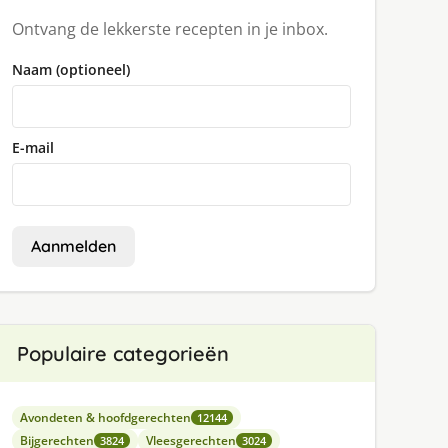
Ontvang de lekkerste recepten in je inbox.
Naam (optioneel)
E-mail
Aanmelden
Populaire categorieën
Avondeten & hoofdgerechten
12144
Bijgerechten
Vleesgerechten
3824
3024