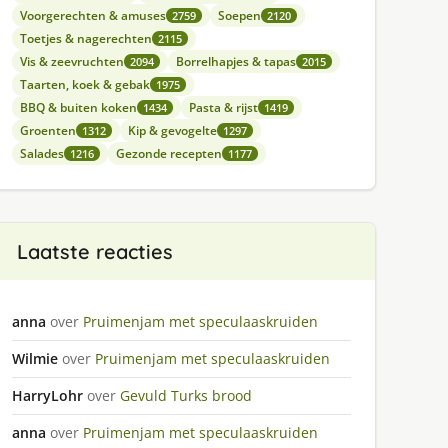
Voorgerechten & amuses
Soepen
2759
2120
Toetjes & nagerechten
2115
Vis & zeevruchten
Borrelhapjes & tapas
2094
2015
Taarten, koek & gebak
1975
BBQ & buiten koken
Pasta & rijst
1434
1419
Groenten
Kip & gevogelte
1312
1297
Salades
Gezonde recepten
1216
1177
Laatste reacties
anna
over
Pruimenjam met speculaaskruiden
Wilmie
over
Pruimenjam met speculaaskruiden
HarryLohr
over
Gevuld Turks brood
anna
over
Pruimenjam met speculaaskruiden