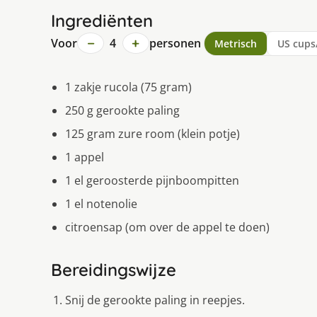
Ingrediënten
−
+
Voor
4
personen
Metrisch
US cups
1 zakje rucola (75 gram)
250 g gerookte paling
125 gram zure room (klein potje)
1 appel
1 el geroosterde pijnboompitten
1 el notenolie
citroensap (om over de appel te doen)
Bereidingswijze
Snij de gerookte paling in reepjes.