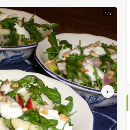
1
/ 2
›