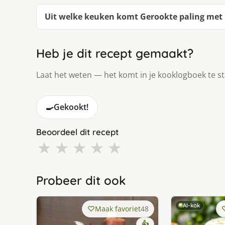
Uit welke keuken komt Gerookte paling met 
Heb je dit recept gemaakt?
Laat het weten — het komt in je kooklogboek te s
🍳
Gekookt!
Beoordeel dit recept
★
★
★
★
★
Probeer dit ook
AI-kok
Maak favoriet
48
👍