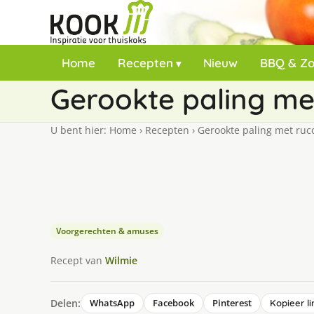
Home
Recepten
Nieuw
BBQ & Z
Gerookte paling me
U bent hier:
Home
›
Recepten
›
Gerookte paling met ruc
Voorgerechten & amuses
Recept van
Wilmie
Delen:
WhatsApp
Facebook
Pinterest
Kopieer li