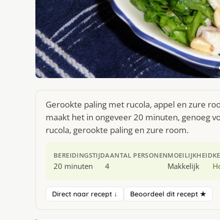
Gerookte paling met rucola, appel en zure roo
maakt het in ongeveer 20 minuten, genoeg voo
rucola, gerookte paling en zure room.
BEREIDINGSTIJD
AANTAL PERSONEN
MOEILIJKHEID
K
20 minuten
4
Makkelijk
H
Direct naar recept ↓
Beoordeel dit recept ★