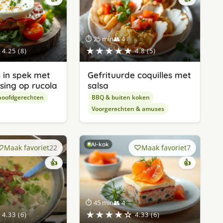
⏱ 25 min
👥 4
★★★★★
4.25 (8)
4.8 (5)
 in spek met
Gefrituurde coquilles met
sing op rucola
salsa
hoofdgerechten
BBQ & buiten koken
Voorgerechten & amuses
AI-kok
Maak favoriet
22
Maak favoriet
7
👍
👍
⏱ 45 min
👥 4
★★★★☆
4.33 (6)
4.33 (6)