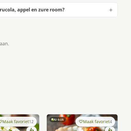
rucola, appel en zure room?
taan.
AI-kok
Maak favoriet
12
Maak favoriet
4
👍
👍