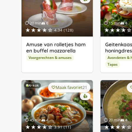
⏱ 20 min
👥 8
⏱ 15 min
👥 4
★★★★☆
★★★★☆
4.34 (128)
Amuse van rolletjes ham
Geitenkaas
en buffel mozzarella
honingdres
Voorgerechten & amuses
Avondeten & 
Tapas
AI-kok
Maak favoriet
21
👍
⏱ 45 min
👥 4
⏱ 20 min
👥 4
★★★★☆
★★★★☆
3.91 (11)