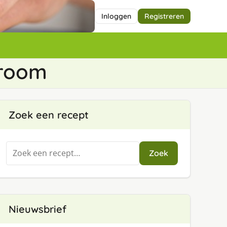
Inloggen
Registreren
 room
Zoek een recept
Zoeken
Zoek
naar:
Nieuwsbrief