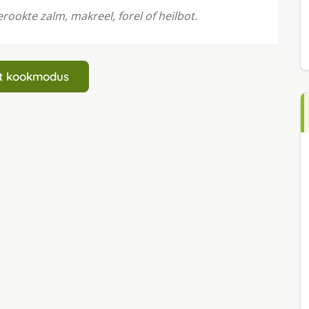
ookte zalm, makreel, forel of heilbot.
art kookmodus